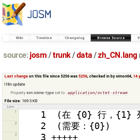
Wiki
Timeline
Changelog
Browse Source
V
source:
josm
/
trunk
/
data
/
zh_CN.lang
Last change
on this file since 5256 was
5256
, checked in by
simon04
,
14 
I18n update
Property
svn:mime-type
set to
application/octet-stream
File size:
169.5 KB
Line
1
2
3