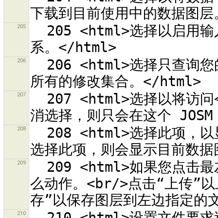
205
  205 <html>选择以启用输入一个标签可应用到<br>所有修改的关
206
  206 <html>选择只查询您的修改集合。<br>不选择这项就会查询
207
  207 <html>选择以将访问令牌保存到 JOSM 首选项中。<br>若取
208
  208 <html>选择此项，以显示目前选定对象的修改集合。<br>不
209
  209 <html>如果您点击最左边的按钮，将会选择在这一图层执行什
么动作。<br/>点击“上传”以
210
  210 <html>设置文件要求追加首选项 <b>{0}</b>，<br/>但此