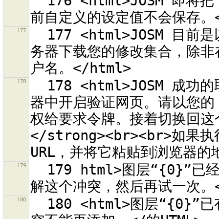
  176 <html>JOSM 即将把 OAuth 设定值重设为默认值。<br>目
177
  177 <html>JOSM 目前是以匿名用户执行。它无法从<br>OSM 服
务器下载您的修改集合，除非在 
178
  178 <html>JOSM 成功的取回要求令牌。JOSM 现在会在外部浏览
器中开启验证网页。请以您的 
权给要求令牌。接着切换回这个对
</strong><br><br
179
  179 html>图层“{0}”已经有冲突于对象<br>“{1}”。<br>请先调
180
  180 <html>图层“{0}”已有冲突于对象<br>“{1}”。<br>这个冲