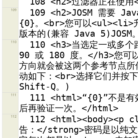
109
  109 <h2>JOSM 需要 Java 版本 6。<h2>检测到 Java 版本：
{0}。<br>您可以<ul><li>
110
  110 <h3>当选定一或多个路径后，形状会被调整，使所有的角都是 
90 或 180 度。</h3
方向就会被这两个参考节点所
动如下：<br>选择它们并按
111
  111 <html>“{0}”不是有效的 OSM API URL。<br>请检查拼写
112
  112 <html><body><p class="warning-body"><strong>警
告：</strong>密码是以