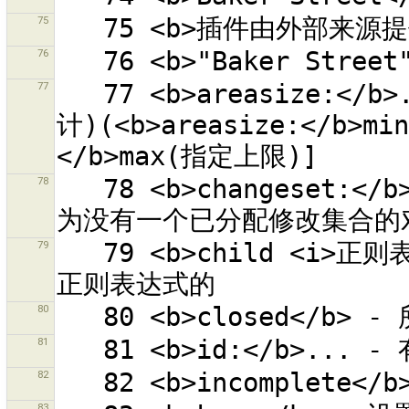
75
76
77
   77 <b>areasize:</b>... - 有给定面积的封闭路径(以 m² 
计)(<b>areasize:</b>m
78
   78 <b>changeset:</b>... - 有给定修改集合 ID 的对象(0 
79
   79 <b>child <i>正则表达式</i></b> - 所有对象的子项符合
80
81
82
83