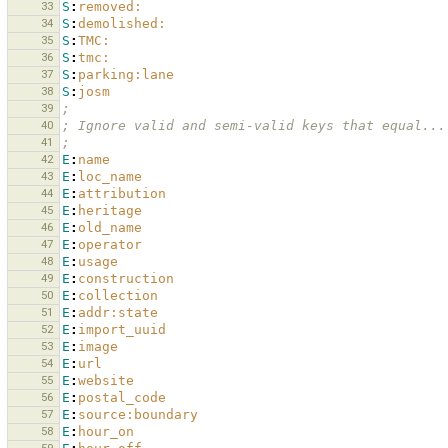
33
S
:
removed:
34
S
:
demolished:
35
S
:
TMC:
36
S
:
tmc:
37
S
:
parking:lane
38
S
:
josm
39
;
40
; Ignore valid and semi-valid keys that equal...
41
;
42
E
:
name
43
E
:
loc_name
44
E
:
attribution
45
E
:
heritage
46
E
:
old_name
47
E
:
operator
48
E
:
usage
49
E
:
construction
50
E
:
collection
51
E
:
addr:state
52
E
:
import_uuid
53
E
:
image
54
E
:
url
55
E
:
website
56
E
:
postal_code
57
E
:
source:boundary
58
E
:
hour_on