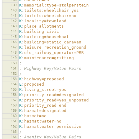
139
K
:
memorial:type=stolperstein
140
K
:
toilets:wheelchair=yes
141
K
:
toilets:wheelchair=no
142
K
:
locality=townland
143
K
:
place=allotments
144
K
:
building=civic
145
K
:
building=houseboat
146
K
:
building=static_caravan
147
K
:
leisure=recreation_ground
148
K
:
old_railway_operator=PRR
149
K
:
maintenance=gritting
150
;
151
; Highway Key/Value Pairs
152
;
153
K
:
highway=proposed
154
E
:
proposed
155
K
:
living_street=yes
156
K
:
priority_road=designated
157
K
:
priority_road=yes_unposted
158
K
:
priority_road=end
159
K
:
hazmat=designated
160
K
:
hazmat=no
161
K
:
hazmat:water=no
162
K
:
hazmat:water=permissive
163
;
164
; Amenity Key/Value Pairs