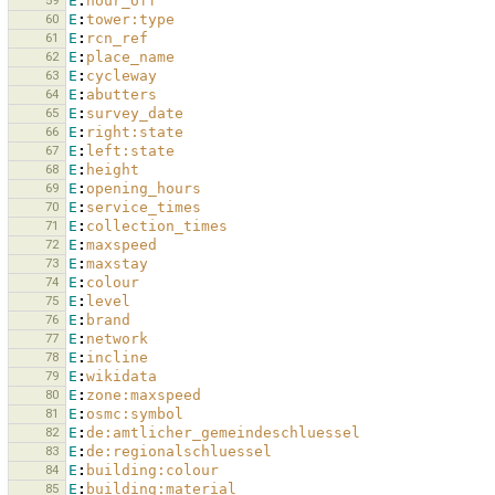
59
E
:
hour_off
60
E
:
tower:type
61
E
:
rcn_ref
62
E
:
place_name
63
E
:
cycleway
64
E
:
abutters
65
E
:
survey_date
66
E
:
right:state
67
E
:
left:state
68
E
:
height
69
E
:
opening_hours
70
E
:
service_times
71
E
:
collection_times
72
E
:
maxspeed
73
E
:
maxstay
74
E
:
colour
75
E
:
level
76
E
:
brand
77
E
:
network
78
E
:
incline
79
E
:
wikidata
80
E
:
zone:maxspeed
81
E
:
osmc:symbol
82
E
:
de:amtlicher_gemeindeschluessel
83
E
:
de:regionalschluessel
84
E
:
building:colour
85
E
:
building:material