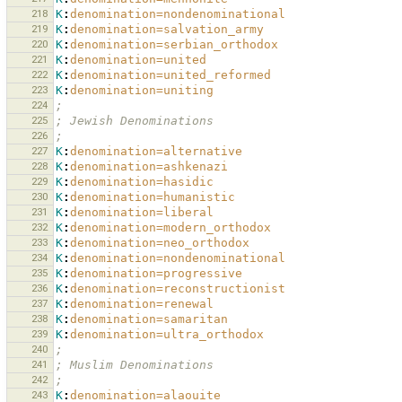
218
K
:
denomination=nondenominational
219
K
:
denomination=salvation_army
220
K
:
denomination=serbian_orthodox
221
K
:
denomination=united
222
K
:
denomination=united_reformed
223
K
:
denomination=uniting
224
;
225
; Jewish Denominations
226
;
227
K
:
denomination=alternative
228
K
:
denomination=ashkenazi
229
K
:
denomination=hasidic
230
K
:
denomination=humanistic
231
K
:
denomination=liberal
232
K
:
denomination=modern_orthodox
233
K
:
denomination=neo_orthodox
234
K
:
denomination=nondenominational
235
K
:
denomination=progressive
236
K
:
denomination=reconstructionist
237
K
:
denomination=renewal
238
K
:
denomination=samaritan
239
K
:
denomination=ultra_orthodox
240
;
241
; Muslim Denominations
242
;
243
K
:
denomination=alaouite