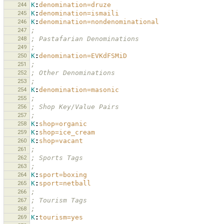
244
K
:
denomination=druze
245
K
:
denomination=ismaili
246
K
:
denomination=nondenominational
247
;
248
; Pastafarian Denominations
249
;
250
K
:
denomination=EVKdFSMiD
251
;
252
; Other Denominations
253
;
254
K
:
denomination=masonic
255
;
256
; Shop Key/Value Pairs
257
;
258
K
:
shop=organic
259
K
:
shop=ice_cream
260
K
:
shop=vacant
261
;
262
; Sports Tags
263
;
264
K
:
sport=boxing
265
K
:
sport=netball
266
;
267
; Tourism Tags
268
;
269
K
:
tourism=yes