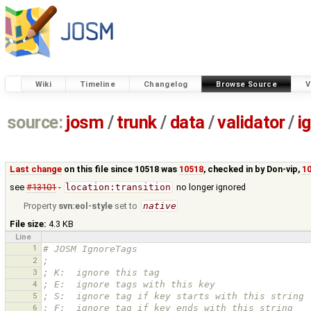
Wiki
Timeline
Changelog
Browse Source
V
source:
josm
/
trunk
/
data
/
validator
/
i
Last change
on this file since 10518 was
10518
, checked in by
Don-vip
,
10
see
#13101
-
location:transition
no longer ignored
Property
svn:eol-style
set to
native
File size:
4.3 KB
Line
1
# JOSM IgnoreTags
2
;
3
; K:  ignore this tag
4
; E:  ignore tags with this key
5
; S:  ignore tag if key starts with this string
6
; F:  ignore tag if key ends with this string