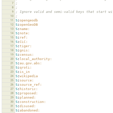
7
;
8
;
9
; Ignore valid and semi-valid keys that start wi
10
;
11
S
:
opengeodb
12
S
:
openGeoDB
13
S
:
name:
14
S
:
note:
15
S
:
ref:
16
S
:
CLC:
17
S
:
tiger:
18
S
:
gnis:
19
S
:
census:
20
S
:
local_authority:
21
S
:
au.gov.abs:
22
S
:
qroti:
23
S
:
is_in
24
S
:
wikipedia
25
S
:
source:
26
S
:
source_ref:
27
S
:
historic:
28
S
:
proposed:
29
S
:
planned:
30
S
:
construction:
31
S
:
disused:
32
S
:
abandoned: