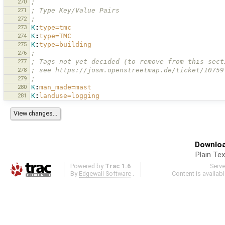
270
;
271
; Type Key/Value Pairs
272
;
273
K
:
type=tmc
274
K
:
type=TMC
275
K
:
type=building
276
;
277
; Tags not yet decided (to remove from this sect
278
; see https://josm.openstreetmap.de/ticket/10759
279
;
280
K
:
man_made=mast
281
K
:
landuse=logging
Downloa
Plain Tex
Powered by
Trac 1.6
Serv
By
Edgewall Software
.
Content is availab