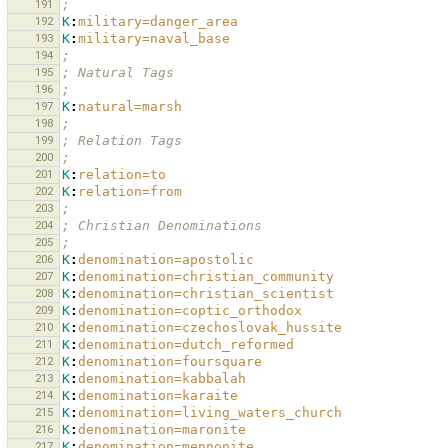
191
;
192
K
:
military=danger_area
193
K
:
military=naval_base
194
;
195
; Natural Tags
196
;
197
K
:
natural=marsh
198
;
199
; Relation Tags
200
;
201
K
:
relation=to
202
K
:
relation=from
203
;
204
; Christian Denominations
205
;
206
K
:
denomination=apostolic
207
K
:
denomination=christian_community
208
K
:
denomination=christian_scientist
209
K
:
denomination=coptic_orthodox
210
K
:
denomination=czechoslovak_hussite
211
K
:
denomination=dutch_reformed
212
K
:
denomination=foursquare
213
K
:
denomination=kabbalah
214
K
:
denomination=karaite
215
K
:
denomination=living_waters_church
216
K
:
denomination=maronite
217
K
:
denomination=mennonite