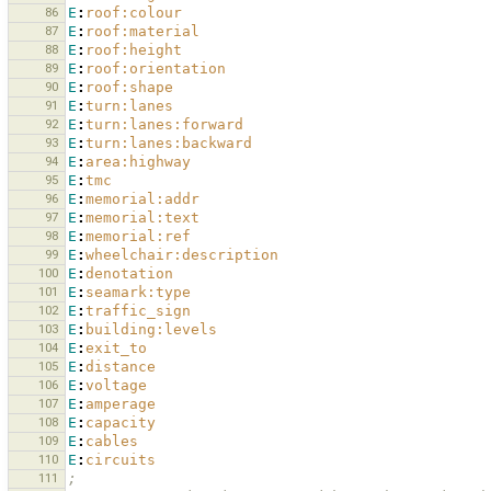
86
E
:
roof:colour
87
E
:
roof:material
88
E
:
roof:height
89
E
:
roof:orientation
90
E
:
roof:shape
91
E
:
turn:lanes
92
E
:
turn:lanes:forward
93
E
:
turn:lanes:backward
94
E
:
area:highway
95
E
:
tmc
96
E
:
memorial:addr
97
E
:
memorial:text
98
E
:
memorial:ref
99
E
:
wheelchair:description
100
E
:
denotation
101
E
:
seamark:type
102
E
:
traffic_sign
103
E
:
building:levels
104
E
:
exit_to
105
E
:
distance
106
E
:
voltage
107
E
:
amperage
108
E
:
capacity
109
E
:
cables
110
E
:
circuits
111
;