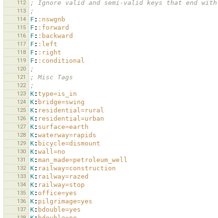
112
; Ignore valid and semi-valid keys that end with
113
;
114
F
:
:nswgnb
115
F
:
:forward
116
F
:
:backward
117
F
:
:left
118
F
:
:right
119
F
:
:conditional
120
;
121
; Misc Tags
122
;
123
K
:
type=is_in
124
K
:
bridge=swing
125
K
:
residential=rural
126
K
:
residential=urban
127
K
:
surface=earth
128
K
:
waterway=rapids
129
K
:
bicycle=dismount
130
K
:
wall=no
131
K
:
man_made=petroleum_well
132
K
:
railway=construction
133
K
:
railway=razed
134
K
:
railway=stop
135
K
:
office=yes
136
K
:
pilgrimage=yes
137
K
:
bdouble=yes
138
K
:
bdouble=no