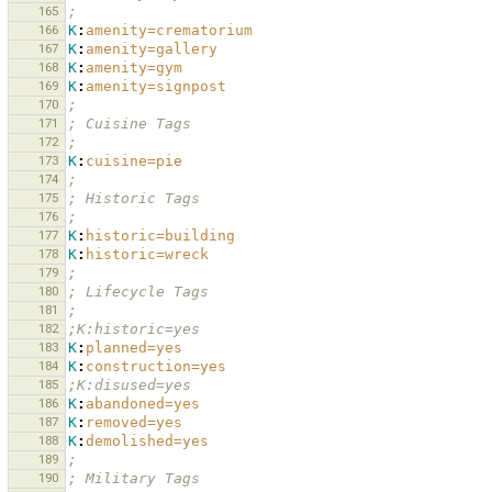
165
;
166
K
:
amenity=crematorium
167
K
:
amenity=gallery
168
K
:
amenity=gym
169
K
:
amenity=signpost
170
;
171
; Cuisine Tags
172
;
173
K
:
cuisine=pie
174
;
175
; Historic Tags
176
;
177
K
:
historic=building
178
K
:
historic=wreck
179
;
180
; Lifecycle Tags
181
;
182
;K:historic=yes
183
K
:
planned=yes
184
K
:
construction=yes
185
;K:disused=yes
186
K
:
abandoned=yes
187
K
:
removed=yes
188
K
:
demolished=yes
189
;
190
; Military Tags