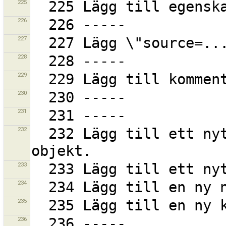
225
226
227
228
229
230
231
232
  232 Lägg till ett nytt nyckel/värde-par till alla 
233
234
235
236