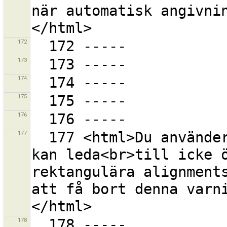
när automatisk angivni
172
173
174
175
176
177
  177 <html>Du använder EPSG:4326 projektionen som 
kan leda<br>till icke ö
rektangulära alignments
att få bort denna varn
178