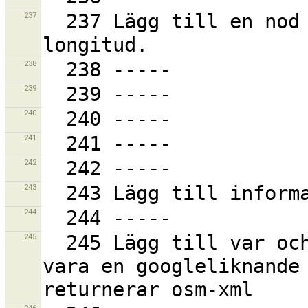
237
  237 Lägg till en nod genom att ange latitud och 
238
239
240
241
242
243
244
245
  245 Lägg till var och en till starturvalet. Kan 
vara en googleliknande 