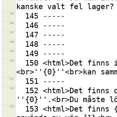
145
146
147
148
149
150
  150 <html>Det finns inga lager som lagret 
151
152
  152 <html>Det finns olösta konflikter i lager 
153
  153 <html>Det finns {0} ytterligare noder som 