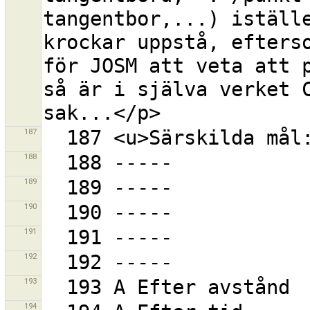
tangentbor,...) iställe
krockar uppstå, efterso
för JOSM att veta att p
så är i själva verket C
187
188
189
190
191
192
193
194