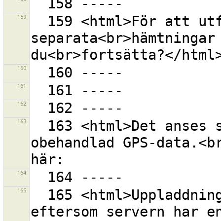
159
  159 <html>För att utföra detta så kommer {0} 
separata<br>hämtningar 
160
161
162
163
  163 <html>Det anses skadligt att skicka in 
obehandlad GPS-data.<br
164
165
  165 <html>Uppladdning <strong>misslyckades</strong 
eftersom servern har en