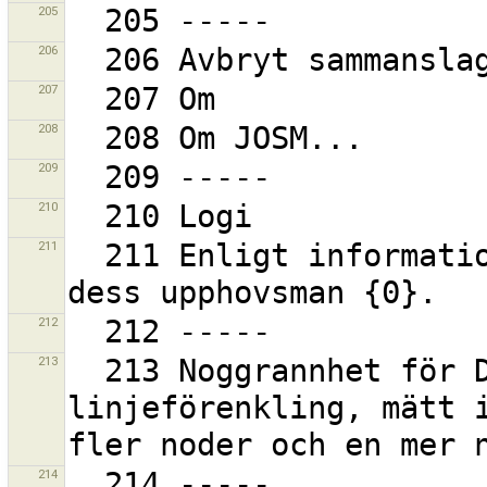
205
206
207
208
209
210
211
  211 Enligt information inifrån insticksmodulen är 
212
213
  213 Noggrannhet för Douglas-Peuckers 
linjeförenkling, mätt i
214