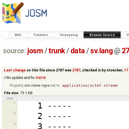
Wiki
Timeline
Changelog
Browse Source
V
source:
josm
/
trunk
/
data
/
sv.lang
@
2
Last change
on this file since 2787 was
2787
, checked in by
stoecker
,
17
i18n update and fix
#4318
Property
svn:mime-type
set to
application/octet-stream
File size:
73.1 KB
Line
1
2
3