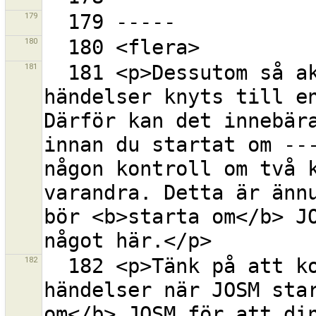
179
180
181
  181 <p>Dessutom så aktiveras kortkommandon när 
händelser knyts till en
Därför kan det innebära
innan du startat om ---
någon kontroll om två k
varandra. Detta är ännu
bör <b>starta om</b> JO
182
  182 <p>Tänk på att kortkommandon knyts till 
händelser när JOSM star