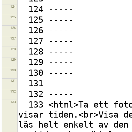
124
125
126
127
128
129
130
131
132
133
  133 <html>Ta ett foto av din GPS-mottagare när den 
visar tiden.<br>Visa de
läs helt enkelt av den 