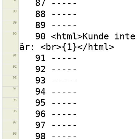
87
88
89
90
   90 <html>Kunde inte läsa filen ''{0}''.<br> Felet 
91
92
93
94
95
96
97
98