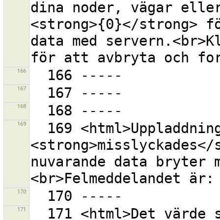
dina noder, vägar eller
<strong>{0}</strong> fö
data med servern.<br>Kl
166
167
168
169
  169 <html>Uppladdning till servern 
<strong>misslyckades</s
nuvarande data bryter 
170
171
  171 <html>Det värde som nyckeln \"source\" skall ha 