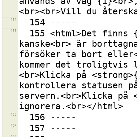
används av väg {1}<br>
154
155
  155 <html>Det finns {0} primitiver i din data som 
kanske<br> är borttagna
försöker ta bort eller<
kommer det troligtvis 
<br>Klicka på <strong>{
kontrollera statusen på
servern.<br>Klicka på <
156
157
158