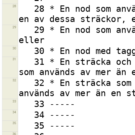
28
   28 * En nod som används av mer än en sträcka samt 
29
   29 * En nod som används av mer än en sträcka, 
30
31
   31 * En sträcka och en eller flera av dess noder 
32
   32 * En sträcka som har en eller flera noder som 
33
34
35
36