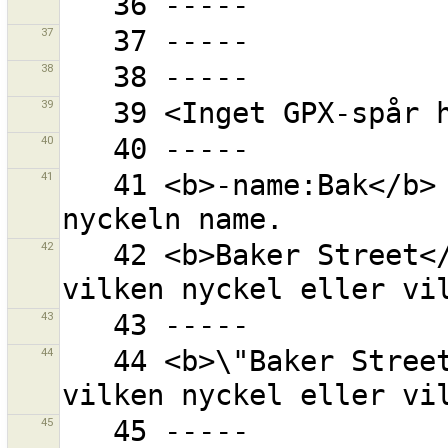
37
38
39
40
41
   41 <b>-name:Bak</b> - som inte har 'Bak'  i 
42
   42 <b>Baker Street</b> - 'Baker' och 'Street' i 
43
44
   44 <b>\"Baker Street\"</b> - 'Baker Street' i 
45