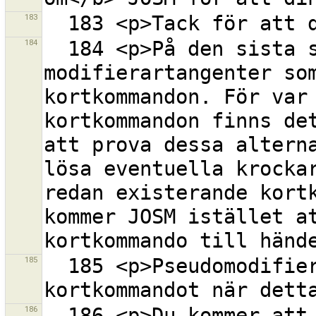
183
184
  184 <p>På den sista sidan listas de 
modifierartangenter som
kortkommandon. För var 
kortkommandon finns det
att prova dessa alterna
lösa eventuella krockar
redan existerande kortk
kommer JOSM istället at
185
  185 <p>Pseudomodifieraren 'disabled' avaktiverar 
186
  186 <p>Du kommer att märka att urvalslistan för 