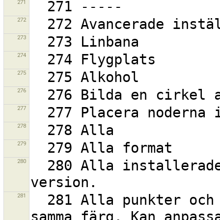
271
272
273
274
275
276
277
278
279
280
  280 Alla installerade insticksmoduler är av senaste 
281
  281 Alla punkter och spåravsnitt kommer att ha 
samma färg. Kan anpassa