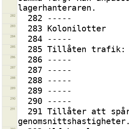
282
283
284
285
286
287
288
289
290
291
  291 Tillåter att spårets färg justeras efter olika 