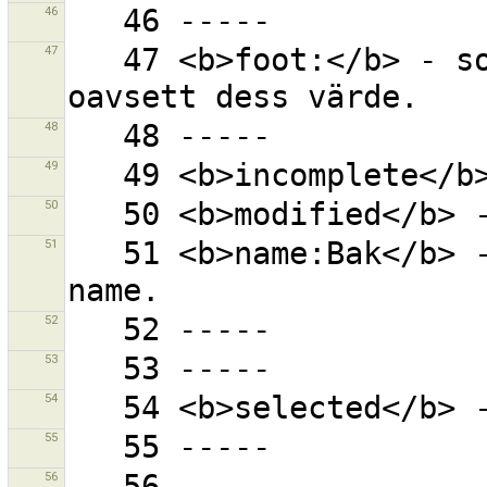
46
47
   47 <b>foot:</b> - som innehåller nyckeln foot 
48
49
50
51
   51 <b>name:Bak</b> - 'Bak' var som helst i nyckeln 
52
53
54
55
56