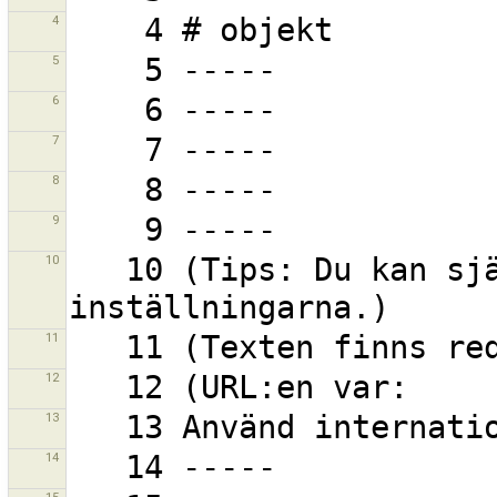
4
5
6
7
8
9
10
   10 (Tips: Du kan själv välja kortkommandon i 
11
12
13
14