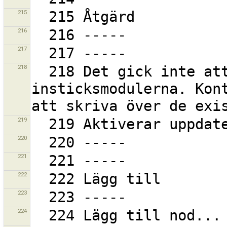
215
216
217
218
  218 Det gick inte att aktivera de uppdaterade 
insticksmodulerna. Kont
219
220
221
222
223
224