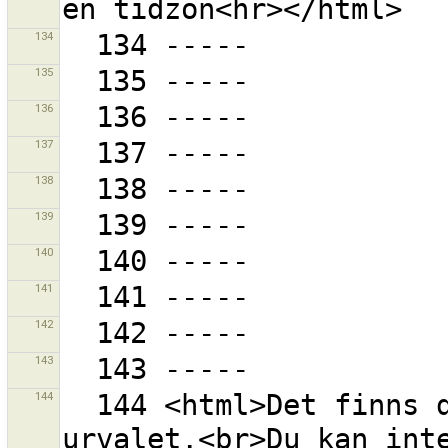
134
135
136
137
138
139
140
141
142
143
144
  144 <html>Det finns data från OpenStreetBugs i 
urvalet.<br>Du kan inte