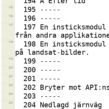
195
196
197
  197 En insticksmodul som låter JOSM kontrolleras 
198
  198 En insticksmodul för att spåra vattensamlingar 
199
200
201
202
203
204