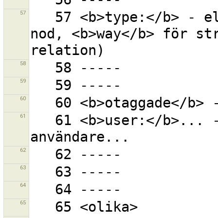
57
   57 <b>type:</b> - elementets typ (<b>node</b> för 
nod, <b>way</b> för str
58
59
60
61
   61 <b>user:</b>... - alla objekt som ändrats av 
62
63
64
65