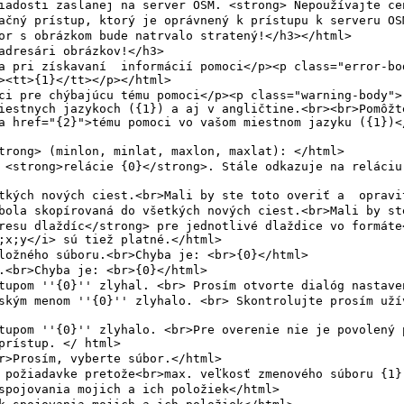
iestnych jazykoch ({1}) a aj v angličtine.<br><br>Pomôžt
a href="{2}">tému pomoci vo vašom miestnom jazyku ({1})<