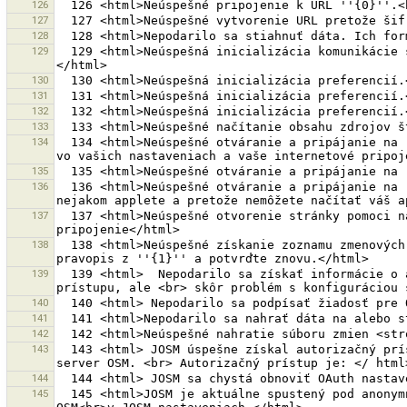
126
127
128
129
  129 <html>Neúspešná inicializácia komunikácie s OSM serverom {0}.<br>Skontrojujte URL servera vo vašich nastaveniach a vo vašom internetovom pripojení.
130
131
132
133
134
  134 <html>Neúspešné otváranie a pripájanie na  vzdialený server<br>''{0}''.<br>Meno hostiteľa ''{1}'' nemôže byť vyriešený. <br>Prosím skontrolujte API URL 
135
136
  136 <html>Neúspešné otváranie a pripájanie na  vzdialený server<br>''{0}''<br>pre bezpečnostné dôvody. Toto je veľmi pravdepodobné pretožestále bežíte<br>v 
137
  137 <html>Neúspešné otvorenie stránky pomoci na url {0}.<br>Je veľmi pravdepodobne spôsobené sieťovým problémom, skontrolujte prosím<br>vaše internetové 
138
  138 <html>Neúspešné získanie zoznamu zmenových súborov z OSM API servera v<br>''{1}''. Server odpovedal kódom {0} namiesto 200.<br>Prosím, skontrolujte 
139
  139 <html>  Nepodarilo sa získať informácie o aktuálnom užívateľovi z OSM servera ''{0}''.< br> To asi nie je problém spôsobený testovaním autorizačného 
140
141
142
143
  143 <html> JOSM úspešne získal autorizačný prístup. Teraz môžete prijať tento prístup. JOSM ho bude používať v budúcnosti pre autentifikáciu a autorizáciu na 
144
145
  145 <html>JOSM je aktuálne spustený pod anonymným  užívateľom. Preto nemôžem stiahnuť<br>vaše zmenové súbory z OSM servera iba ak zadáte užívateľské meno pre 