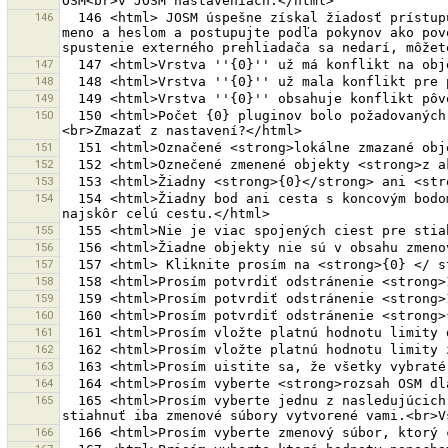
146
  146 <html> JOSM úspešne získal žiadosť prístupu. JOSM teraz spúšťa registračnú stránku v externom prehliadači. Prosím, prihláste sa svojím OSM užívateľským 
meno a heslom a postupujte podľa pokynov ako pov
147
148
149
150
  150 <html>Počet {0} pluginov bolo požadovaných.<br>Tento plugin nie je naďalej vyvíjaný a veľmi pravdepodobne  bude spôsobovať chyby.<br>Mal by byť vyradený.
151
152
153
154
  154 <html>Žiadny bod ani cesta s koncovým bodom mimo z<br>vybratej aktuálnej sťahovanej oblasti.<br>Vyberte bod na začiatku, alebo na konci cesty, alebo 
155
156
157
158
159
160
161
162
163
164
165
  165 <html>Prosím vyberte jednu z nasledujúcich <strong>štandardných otázok</strong>.Vybrať <strong>Stiahnuť iba moje zmenové súbory</strong> ak chcete 
166