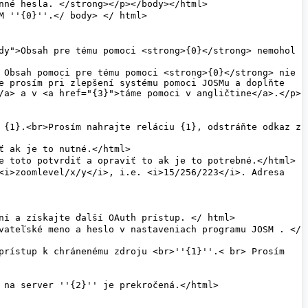
e prosím pri zlepšení systému pomoci JOSMu a doplňte 
/a> a v <a href="{3}">táme pomoci v angličtine</a>.</p>