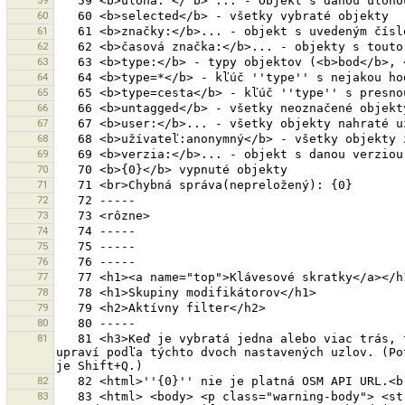
59
60
61
62
63
64
65
66
67
68
69
70
71
72
73
74
75
76
77
78
79
80
81
   81 <h3>Keď je vybratá jedna alebo viac trás, tvar sa upraví tak, že všetky uhly majú 90 alebo 180 stupňov.</h3>K výberu môžte pridať dva uzly. Potom sa smer 
upraví podľa týchto dvoch nastavených uzlov. (Po
82
83
   83 <html> <body> <p class="warning-body"> <strong>Upozornenie: </strong> Heslo je uložené vo formáte obyčajného textu v JOSM súbore nastavení. Okrem toho sa 