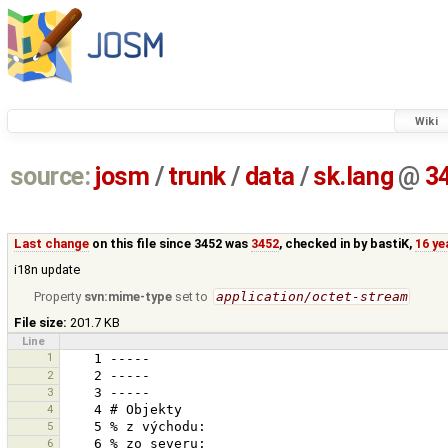
Wiki
source:
josm
/
trunk
/
data
/
sk.lang
@
3
Last change
on this file since 3452 was
3452
, checked in by
bastiK
,
16 ye
i18n update
Property
svn:mime-type
set to
application/octet-stream
File size:
201.7 KB
Line
1
2
3
4
5
6