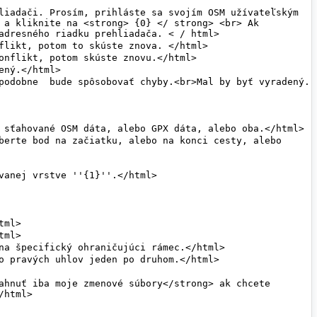
 a kliknite na <strong> {0} </ strong> <br> Ak 