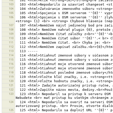
102
103
104
105
106
  106 <html>Spojenie s OSM serverom ''{0}'' zlyhalo. Server odpovedal <br> nasledujúcim kódom chyby a nasledujúcim chybovým hlásením: <br> <strong> Kód chyby: 
107
108
109
110
111
112
113
114
115
116
117
118
119
120
121
122
123
  123 <html> Nepodaril sa prístup k serveru OSM ''{0}''<br> s autorizovaným prístupom ''{0}''.< br> Server považuje autorizovaný prístup za neoprávnený. 
124
  124 <html> Nepodarilo sa overiť na serveri OSM ''{0}''.< br> Používate OAuth na overenie, ale v súčasnej dobe neexistuje žiadny <br>nakonfigurovaný OAuth 
125