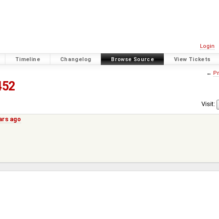
Login
Timeline
Changelog
Browse Source
View Tickets
←
Pr
452
Visit:
ars ago