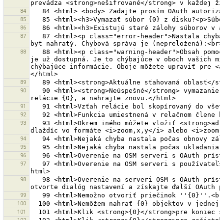
84
85
86
87
   87 <html><p class="error-header">Nastala chyba pri získavaní  informácií pomoci</p><p class="error-body">Obsah pre tému pomoci <strong>{0}</strong> nemohol 
88
   88 <html><p class="warning-header">Obsah pomoci pre chýbajúcu tému pomoci</p><p class="warning-body"> Obsah pomoci pre tému pomoci <strong>{0}</strong> nie 
je už dostupná. Je to chýbajúce v oboch vašich m
chýbajúce informácie. Oboje môžete upraviť pre <
89
90
   90 <html><strong>Neúspešné</strong> vymazanie <strong>relácie {0}</strong>. Stále odkazuje na reláciu {1}.<br>Prosím nahrajte reláciu {1}, odstráňte odkaz z 
91
92
93
   93 <html>Okrem iného môžete vložiť <strong>adresu dlaždíc</strong> pre jednotlivé dlaždice vo formáte<i>zoomlevel/x/y</i>, i.e. <i>15/256/223</i>. Adresa 
94
95
96
97
   97 <html>Overenie na OSM serveri s používateľským menom ''{0}'' zlyhalo. <br> Skontrolujte prosím užívateľské meno a heslo v nastaveniach programu JOSM . </ 
98
   98 <html>Overenie na serveri OSM s OAuth prístupom ''{0}'' zlyhalo. <br>Pre overenie nie je povolený prístup k chránenému zdroju <br>''{1}''.< br> Prosím 
99
100
101