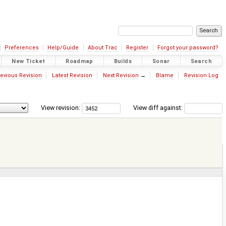
Preferences
Help/Guide
About Trac
Register
Forgot your password?
New Ticket
Roadmap
Builds
Sonar
Search
evious Revision
Latest Revision
Next Revision
→
Blame
Revision Log
View revision:
View diff against: