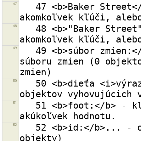
47
   47 <b>Baker Street</b> - ''Baker'' a ''Street'' v 
48
   48 <b>"Baker Street"</b> - ''Baker Street'' v 
49
   49 <b>súbor zmien:</b>... - objekt s daným ID 
súboru zmien (0 objekto
50
   50 <b>dieťa <i>výraz</i></b> - všetky deti 
51
   51 <b>foot:</b> - klúč 'foot' nastavený na 
52
   52 <b>id:</b>... - objekt s určeným ID (0 pre nové 