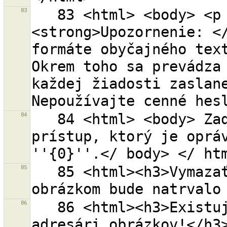
83
   83 <html> <body> <p class="warning-body"> 
<strong>Upozornenie: </
formáte obyčajného text
Okrem toho sa prevádza 
každej žiadosti zaslane
84
   84 <html> <body> Zadajte prosím OAuth autorizačný 
prístup, ktorý je opráv
85
   85 <html><h3>Vymazať súbor {0} z disku?<p>Súbor s 
86
   86 <html><h3>Existujú staré zálohy súborov v 