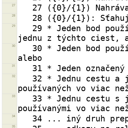
27
28
29
   29 * Jeden bod používaný viac než jednou cestou a 
30
   30 * Jeden bod používaný viac než jednou cestou, 
31
32
   32 * Jednu cestu a jeden alebo viac jej bodov 
33
   33 * Jednu cestu s jedným, alebo viac bodov 
34
35