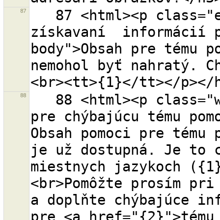
87
   87 <html><p class="error-header">Nastala chyba pri 
získavaní  informácií 
body">Obsah pre tému po
nemohol byť nahratý. C
88
   88 <html><p class="warning-header">Obsah pomoci 
pre chýbajúcu tému pomo
Obsah pomoci pre tému p
je už dostupná. Je to c
miestnych jazykoch ({1
<br>Pomôžte prosím pri 
a doplňte chýbajúce inf
pre <a href="{2}">tému 