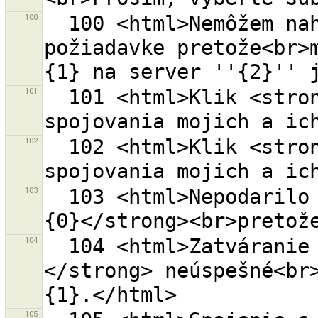
100
  100 <html>Nemôžem nahrať {0} objektov v jednej 
požiadavke pretože<br>m
101
  101 <html>Klik <strong>{0}</strong>pre koniec 
102
  102 <html>Klik <strong>{0}</strong>pre začiatok 
103
  103 <html>Nepodarilo za uzavrieť changeset <strong>
104
  104 <html>Zatváranie zmenového súboru <strong>{0}
</strong> neúspešné<br>
105