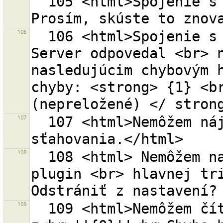
  105 <html>Spojenie s OSM serverom ''{0}'' vypršalo. 
106
  106 <html>Spojenie s OSM serverom ''{0}'' zlyhalo. 
Server odpovedal <br> n
nasledujúcim chybovým h
chyby: <strong> {1} <br
107
  107 <html>Nemôžem nájsť jedinečný bod pre začiatok 
108
  108 <html> Nemôžem nahrať plugin {0}, pretože 
plugin <br> hlavnej tri
109
  109 <html>Nemôžem čítať záložky 