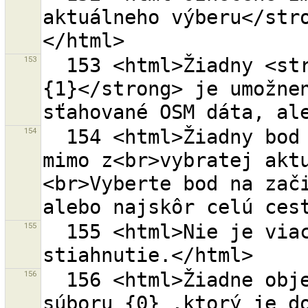
aktuálneho výberu</str
153
  153 <html>Žiadny <strong>{0}</strong> ani <strong>
{1}</strong> je umožnen
154
  154 <html>Žiadny bod ani cesta s koncovým bodom 
mimo z<br>vybratej akt
<br>Vyberte bod na zači
155
  155 <html>Nie je viac spojených ciest pre 
156
  156 <html>Žiadne objekty nie sú v obsahu zmenového 
súboru {0} ,ktorý je do