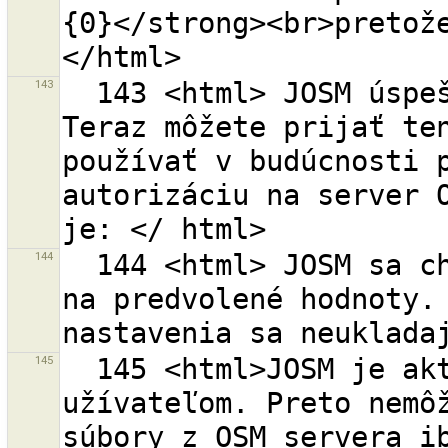
{0}</strong><br>pretož
143
  143 <html> JOSM úspešne získal autorizačný prístup. 
Teraz môžete prijať ten
používať v budúcnosti p
autorizáciu na server O
144
  144 <html> JOSM sa chystá obnoviť OAuth nastavenia 
na predvolené hodnoty. 
145
  145 <html>JOSM je aktuálne spustený pod anonymným  
užívateľom. Preto nemôž
súbory z OSM servera ib