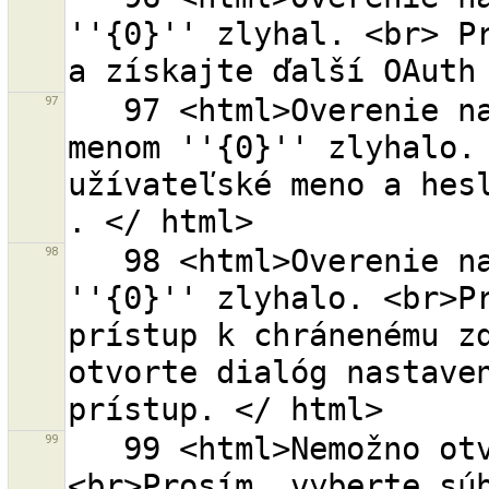
''{0}'' zlyhal. <br> Pr
97
   97 <html>Overenie na OSM serveri s používateľským 
menom ''{0}'' zlyhalo. 
užívateľské meno a hesl
98
   98 <html>Overenie na serveri OSM s OAuth prístupom 
''{0}'' zlyhalo. <br>Pr
prístup k chránenému zd
otvorte dialóg nastaven
99
   99 <html>Nemožno otvoriť priečinok ''{0}''.