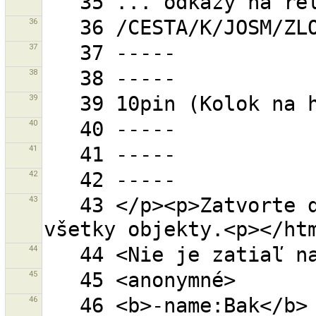
36
37
38
39
40
41
42
43
   43 </p><p>Zatvorte dialóg filtra, aby sa zobrazili 
44
45
46