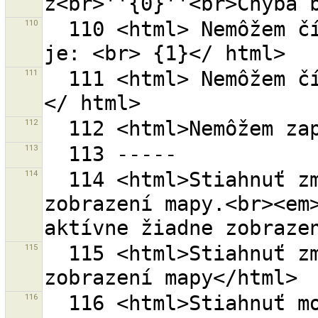
110
  110 <html> Nemôžem čítať súbor ''{0}''.< br> Chyba 
111
  111 <html> Nemôžem čítať. <br> Chyba je: <br> {0} 
112
113
114
  114 <html>Stiahnuť zmenové súbory v súčasnom 
zobrazení mapy.<br><em>
115
  115 <html>Stiahnuť zmenové súbory v súčasnom 
116
  116 <html>Stiahnuť moje otvorené zmenové 