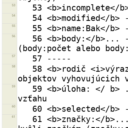
53
54
55
56
   56 <b>body:</b>... - objekt s danými číslami bodov 
57
58
   58 <b>rodič <i>výraz</i></b> - všetci rodičia 
59
   59 <b>úloha: </ b> ... - Objekt s danou úlohou vo 
60
61
   61 <b>značky:</b>... - objekt s uvedeným číslom 