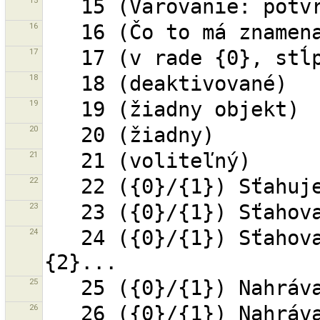
15
16
17
18
19
20
21
22
23
24
   24 ({0}/{1}) Sťahovanie obsahu pre zmenový súbor 
25
26