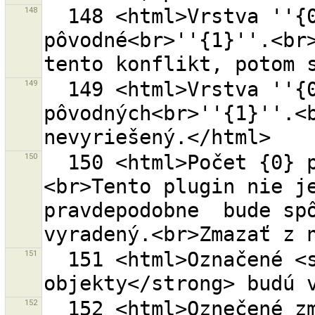
148
  148 <html>Vrstva ''{0}'' už mala konflikt pre 
pôvodné<br>''{1}''.<br>
149
  149 <html>Vrstva ''{0}'' obsahuje konflikt 
pôvodných<br>''{1}''.<b
150
  150 <html>Počet {0} pluginov bolo požadovaných.
<br>Tento plugin nie je
pravdepodobne  bude spô
151
  151 <html>Označené <strong>lokálne zmazané 
152
  152 <html>Oznečené zmenené objekty <strong>z 