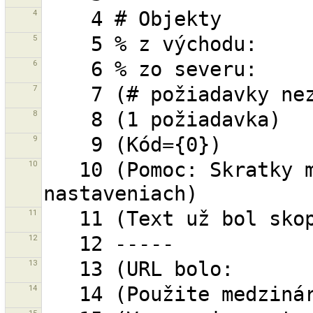
4
5
6
7
8
9
10
   10 (Pomoc: Skratky môžeš modifikovať v 
11
12
13
14