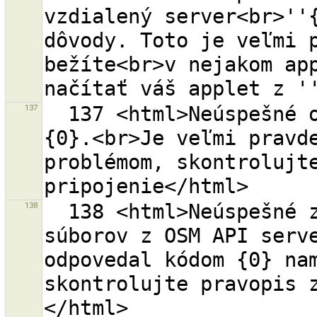
vzdialený server<br>''{
dôvody. Toto je veľmi p
bežíte<br>v nejakom app
137
  137 <html>Neúspešné otvorenie stránky pomoci na url 
{0}.<br>Je veľmi pravde
problémom, skontrolujte
138
  138 <html>Neúspešné získanie zoznamu zmenových 
súborov z OSM API serve
odpovedal kódom {0} nam
skontrolujte pravopis 