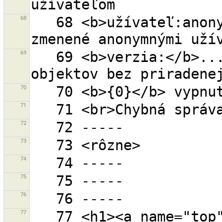
68
   68 <b>užívateľ:anonymný</b> - všetky objekty 
69
   69 <b>verzia:</b>... - objekt s danou verziou (0 
70
71
72
73
74
75
76
77