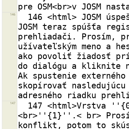
146
  146 <html> JOSM úspešne získal žiadosť prístupu. 
JOSM teraz spúšťa regis
prehliadači. Prosím, pr
užívateľským meno a hes
ako povoliť žiadosť prí
do dialógu a kliknite n
Ak spustenie externého 
skopírovať nasledujúcu 
147
  147 <html>Vrstva ''{0}'' už má konflikt na objekte 
<br>''{1}''.< br> Prosí