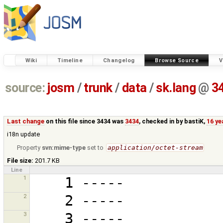
Wiki
Timeline
Changelog
Browse Source
V
source:
josm
/
trunk
/
data
/
sk.lang
@
3
Last change
on this file since 3434 was
3434
, checked in by
bastiK
,
16 ye
i18n update
Property
svn:mime-type
set to
application/octet-stream
File size:
201.7 KB
Line
1
2
3