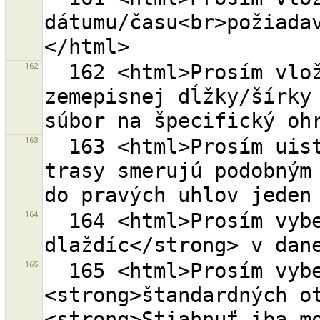
dátumu/času<br>požiada
162
  162 <html>Prosím vložte platnú hodnotu limity 
zemepisnej dĺžky/šírky 
163
  163 <html>Prosím uistite sa, že všetky vybraté 
trasy smerujú podobným 
164
  164 <html>Prosím vyberte <strong>rozsah OSM 
165
  165 <html>Prosím vyberte jednu z nasledujúcich 
<strong>štandardných ot
<strong>Stiahnuť iba mo