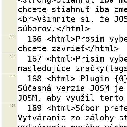
chcete stiahnuť iba zm
<br>Všimnite si, že JOS
166
  166 <html>Prosím vyberte zmenový súbor, ktorý 
167
  167 <html>Prisím vyberte ktoré hodnoty ponechať pre 
168
  168 <html> Plugin {0} vyžaduje verziu JOSM {1}. 
Súčasná verzia JOSM je 
169
  169 <html>Súbor preferencií mal chyby.<br> 
Vytváranie zo zálohy st