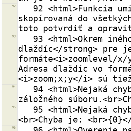
92
   92 <html>Funkcia umiestnená v relačnom člene bola 
skopírovaná do všetkých
93
   93 <html>Okrem iného môžete vložiť <strong>adresu 
dlaždíc</strong> pre je
formáte<i>zoomlevel/x/y
Adresa dlaždíc vo formá
94
   94 <html>Nejaká chyba nastala počas obnovy 
95
   95 <html>Nejaká chyba nastala počas ukladania.
96
   96 <html>Overenie na OSM serveri s OAuth prístupom 