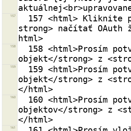
157
  157 <html> Kliknite prosím na <strong>{0} </ 
strong> načítať OAuth ž
158
  158 <html>Prosím potvrdiť odstránenie <strong>1 
159
  159 <html>Prosím potvrdiť odstránenie <strong>1 
objekt</strong> z <str
160
  160 <html>Prosím potvrdiť odstránenie <strong>{0} 
objektov</strong> z <s
161
  161 <html>Prosím vložte platnú hodnotu limity 