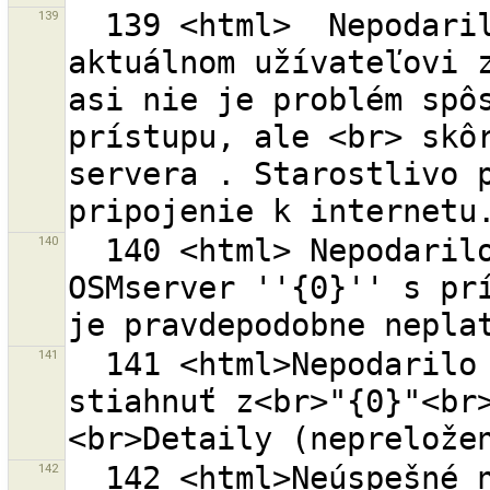
139
  139 <html>  Nepodarilo sa získať informácie o 
aktuálnom užívateľovi z
asi nie je problém spôs
prístupu, ale <br> skôr
servera . Starostlivo p
140
  140 <html> Nepodarilo sa podpísať žiadosť pre 
OSMserver ''{0}'' s prí
141
  141 <html>Nepodarilo sa nahrať dáta na alebo 
stiahnuť z<br>"{0}"<br
142
  142 <html>Neúspešné nahratie súboru zmien <strong>