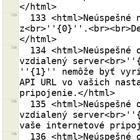
133
  133 <html>Neúspešné načítanie obsahu zdrojov štýlov 
z<br>''{0}''.<br><br>D
134
  134 <html>Neúspešné otváranie a pripájanie na  
vzdialený server<br>''{
''{1}'' nemôže byť vyri
API URL vo vašich nasta
135
  135 <html>Neúspešné otváranie a pripájanie na  
vzdialený server<br>''{
136
  136 <html>Neúspešné otváranie a pripájanie na  