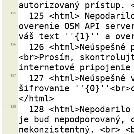
125
  125 <html> Nepodarilo sa doplniť URL ''{0}'' pre 
overenie OSM API server
126
  126 <html>Neúspešné pripojenie k URL ''{0}''.
<br>Prosím, skontrolujt
127
  127 <html>Neúspešné vytvorenie URL pretože 
šifrovanie ''{0}''<br>
128
  128 <html>Nepodarilo sa stiahnuť dáta. Ich formát 
je buď nepodporovaný, c
nekonzistentný. <br> <b