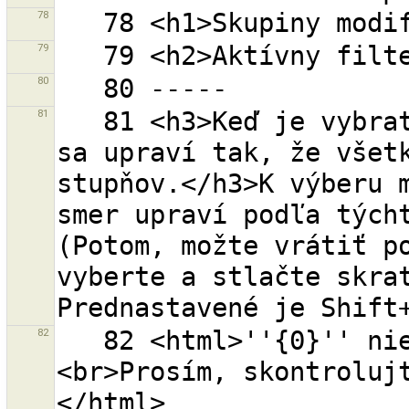
78
79
80
81
   81 <h3>Keď je vybratá jedna alebo viac trás, tvar 
sa upraví tak, že všetk
stupňov.</h3>K výberu m
smer upraví podľa týcht
(Potom, možte vrátiť po
vyberte a stlačte skrat
82
   82 <html>''{0}'' nie je platná OSM API URL.
<br>Prosím, skontroluj