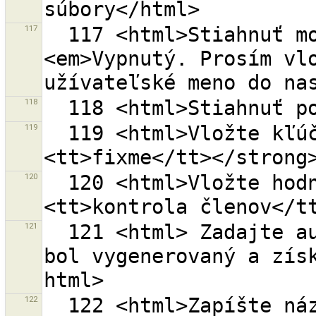
117
  117 <html>Stiahnuť moje otvorené zmenové súbory<br>
<em>Vypnutý. Prosím vlo
118
119
  119 <html>Vložte kľúč značky, i.e. <strong>
120
  120 <html>Vložte hodnotu značky, i.e. <strong>
121
  121 <html> Zadajte autorizačný prístup ručne, ak 
bol vygenerovaný a získ
122
  122 <html>Zapíšte názov mesta, dediny.<br>Použite 