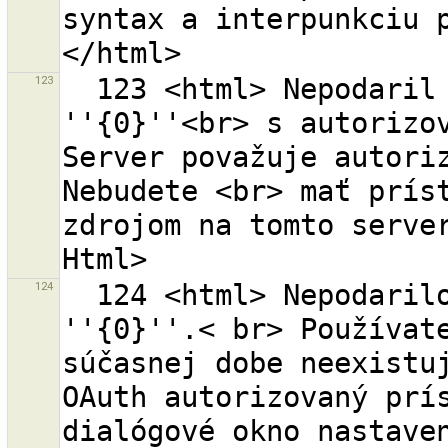
syntax a interpunkciu 
123
  123 <html> Nepodaril sa prístup k serveru OSM 
''{0}''<br> s autorizov
Server považuje autoriz
Nebudete <br> mať príst
zdrojom na tomto server
124
  124 <html> Nepodarilo sa overiť na serveri OSM 
''{0}''.< br> Používate
súčasnej dobe neexistuj
OAuth autorizovaný prís
dialógové okno nastaven