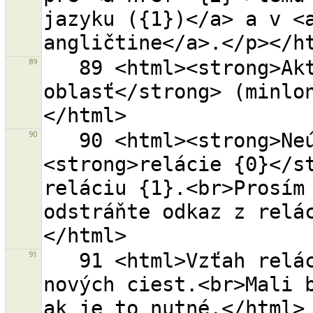
jazyku ({1})</a> a v <a
89
   89 <html><strong>Aktuálne sťahovaná 
oblasť</strong> (minlon
90
   90 <html><strong>Neúspešné</strong> vymazanie 
<strong>relácie {0}</st
reláciu {1}.<br>Prosím 
odstráňte odkaz z relá
91
   91 <html>Vzťah relácie bol skopírovaný do všetkých 
nových ciest.<br>Mali b