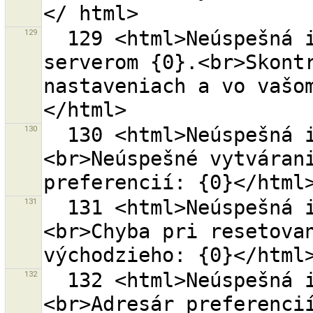
129
  129 <html>Neúspešná inicializácia komunikácie s OSM 
serverom {0}.<br>Skontr
nastaveniach a vo vašo
130
  130 <html>Neúspešná inicializácia preferencií.
<br>Neúspešné vytvárani
131
  131 <html>Neúspešná inicializácia preferencií.
<br>Chyba pri resetovan
132
  132 <html>Neúspešná inicializácia preferencií.
<br>Adresár preferenci