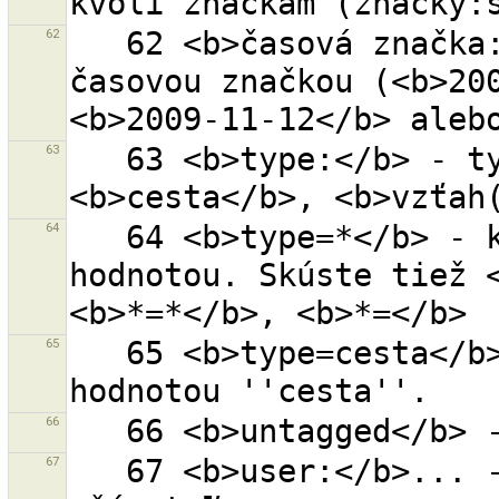
62
   62 <b>časová značka:</b>... - objekty s touto 
časovou značkou (<b>200
63
   63 <b>type:</b> - typy objektov (<b>bod</b>, 
64
   64 <b>type=*</b> - kľúč ''type'' s nejakou 
hodnotou. Skúste tiež <
65
   65 <b>type=cesta</b> - kľúč ''type'' s presnou 
66
67
   67 <b>user:</b>... - všetky objekty nahraté 