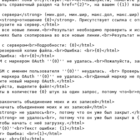
ать справочный раздел <a href="{2}">, на вашем ({1}) язы