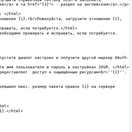
ке</a> и <a href="{3}"> - раздел на английском</a>.</p>