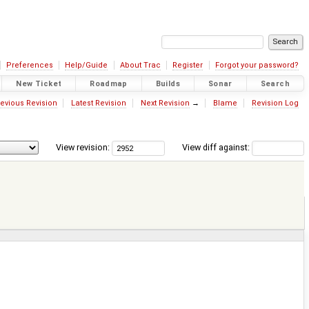
Preferences
Help/Guide
About Trac
Register
Forgot your password?
New Ticket
Roadmap
Builds
Sonar
Search
evious Revision
Latest Revision
Next Revision
→
Blame
Revision Log
View revision:
View diff against: