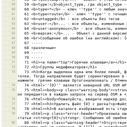
59
60
61
62
63
64
65
66
67
68
69
70
71
72
73
   73 <h3>Когда выделена одна или более линий, форма будет изменена так, что все углы станут 90 или 180 градусов.</h3>Вы можете выделить две дополнительные 
точки. Тогда направление будет сориентировано в 
74
75
   75 <html><body><p class="warning-body"><strong>Внимание:</strong> В этом режиме, пароль хранится в виде обычного текста в настройках JOSM файла. Кроме того, 
76
77
78
79
   79 <html><p class="error-header">Произошла ошибка при получении справочной информации</p><p class="error-body">Невозможно загрузить содержимое справочной 
80
   80 <html><p class="warning-header">Отсутствует содержимое раздела справки</p><p class="warning-body">Содержимое справки для раздела справки <strong>{0}
</strong> ещё не написано. И ({1}), и английский