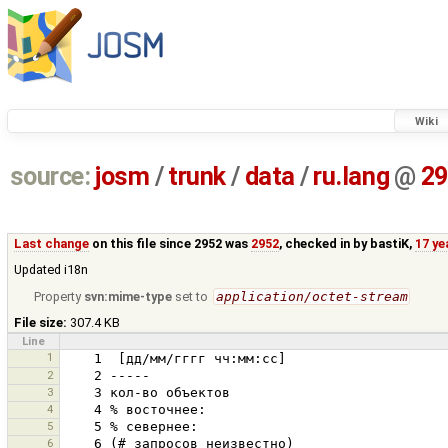
Wiki
source:
josm
/
trunk
/
data
/
ru.lang
@
29
Last change
on this file since 2952 was
2952
, checked in by
bastiK
,
17 ye
Updated i18n
Property
svn:mime-type
set to
application/octet-stream
File size:
307.4 KB
Line
1
2
3
4
5
6