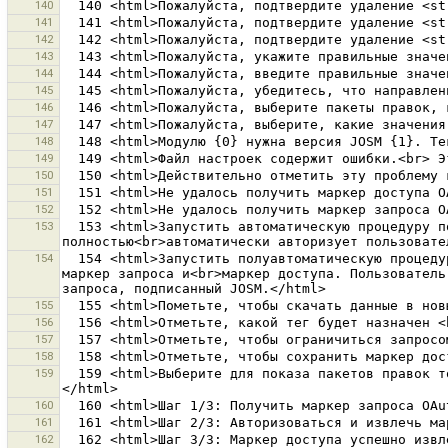
140
141
142
143
144
145
146
147
148
149
150
151
152
153
  153 <html>Запустить автоматическую процедуру получения маркера доступа с вебсайта OSM.<br>JOSM обратится к вебсайту OSM от имени пользователя JOSM, 
154
  154 <html>Запустить полуавтоматическую процедуру получения маркера доступа с вебсайта OSM.<br>При этом JOSM подпишет стандарты запросов OAuth, чтобы получить 
маркер запроса и<br>маркер доступа. Пользователь
155
156
157
158
159
  159 <html>Выберите для показа пакетов правок только выбранных объектов.<br>Снимите выбор, чтобы показать пакеты правок для всех объектов текущего слоя.
160
161
162