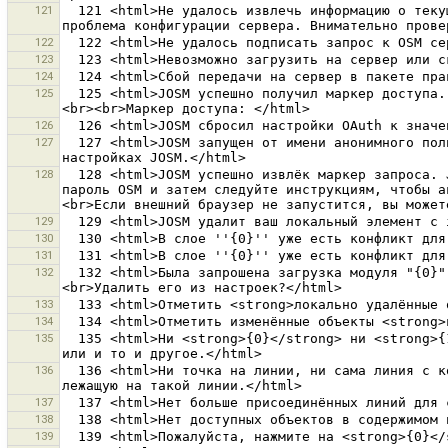
121
  121 <html>Не удалось извлечь информацию о текущем пользователе из сервера OSM ''{0}''.<br>Возможно, что это не проблема проверки маркера доступа,<br>а скорее 
122
123
124
125
  125 <html>JOSM успешно получил маркер доступа. Вы можете подтвердить этот маркер. JOSM будет использовать его для идентификации и авторизации на сервере OSM.
126
127
  127 <html>JOSM запущен от имени анонимного пользователя. Он не может загрузить<br>ваши пакеты правок с сервера OSM, пока не введено имя пользователя<br>в 
128
  128 <html>JOSM успешно извлёк маркер запроса. JOSM теперь откроет страницу авторизации во внешнем браузере. Пожалуйтса, войдите, используя имя пользователя и 
пароль OSM и затем следуйте инструкциям, чтобы а
129
130
131
132
  132 <html>Была запрошена загрузка модуля "{0}".<br>Этот модуль больше не усовершенствуется и, похоже, будет ошибочно работать.<br>Лучше его отключить.
133
134
135
  135 <html>Ни <strong>{0}</strong> ни <strong>{1}</strong> не назначено.<br>Пожалуйста выберите, скачать только данные OSM с сервера, или только данные GPX, 
136
  136 <html>Ни точка на линии, ни сама линия с концом, лежащим за пределами<br>текущей области скачивания не выбраны.<br>Сначала надо выбрать любую точку, 
137
138
139