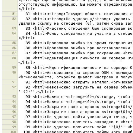
отсутствующую информацию. Вы можете отредактиров
81
82
   82 <html><strong>Не удалось</strong> удалить <strong>отношение {0}</strong>. Присутствует ссылка с отношения {1}.<br>Пожалуйста, загрузите отношение {1}, 
83
84
   84 <html>Роль, основанная на участии в отношениях была скопирована во все новые линии.<br>Результат необходимо проверить и исправить, если потребуется.
85
86
87
88
   88 <html>Идентификация личности на сервере OSM с маркером OAuth ''{0}'' не удалась.<br>Пожалуйста, запустите диалог настроек и получите другой маркер OAuth.
89
90
   90 <html>Авторизация на сервере OSM с помощью маркера OAuth ''{0}'' не удалась.<br>Данный маркер не предоставляет  доступ к защищённым ресурсам<br>''{1}''.
91
92
   92 <html>Невозможно загрузить на сервер объекты в количестве {0} штук за один запрос, потому что<br>превышен макс. размер пакета правок {1} на сервере 
93
94
95
96
97
98
99
100