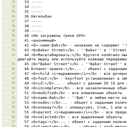
33
34
35
36
37
38
39
40
41
42
43
44
   44 <b>Масштабировать:</b> Крутите колёсико мыши, сделайте двойной щелчок или нажмите Ctrl + Вверх/Вниз <b>Двигать карту:</b> Удерживая правую кнопку мышки, 
45
46
47
48
49
50
51
52
53
54
55
56
57
58