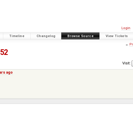
Login
Timeline
Changelog
Browse Source
View Tickets
←
Pr
52
Visit:
ars ago