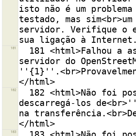
isto não é um problema 
testado, mas sim<br>um 
servidor. Verifique o e
181
  181 <html>Falhou a assinatura do pedido para o 
servidor do OpenStreetM
''{1}''.<br>Provavelme
182
  182 <html>Não foi possível enviar os dados ou 
descarregá-los de<br>''
na transferência.<br>D
183
  183 <html>Não foi possível enviar para o conjunto 