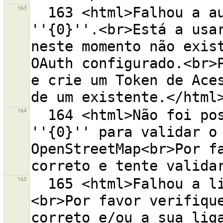
163
  163 <html>Falhou a autenticação no servidor OSM 
''{0}''.<br>Está a usar
neste momento não exist
OAuth configurado.<br>P
e crie um Token de Aces
164
  164 <html>Não foi possível construir o endereço web 
''{0}'' para validar o 
OpenStreetMap<br>Por fa
165
  165 <html>Falhou a ligação ao endereço ''{0}''.
<br>Por favor verifique
correto e/ou a sua liga