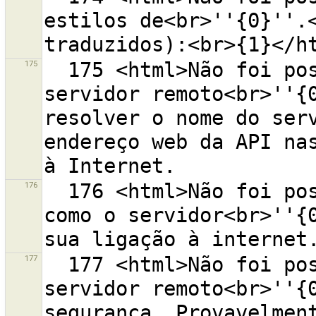
estilos de<br>''{0}''.<
175
  175 <html>Não foi possível estabelecer a ligação ao 
servidor remoto<br>''{0
resolver o nome do serv
endereço web da API nas
176
  176 <html>Não foi possível estabelecer a ligação 
como o servidor<br>''{0
177
  177 <html>Não foi possível abrir uma ligação para o 
servidor remoto<br>''{0
segurança. Provavelment