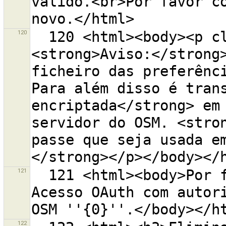
válido.<br>Por favor co
120
  120 <html><body><p class="warning-body">
<strong>Aviso:</strong>
ficheiro das preferênci
Para além disso é trans
encriptada</strong> em 
servidor do OSM. <stro
passe que seja usada e
121
  121 <html><body>Por favor introduza um Token de 
Acesso OAuth com autori
122