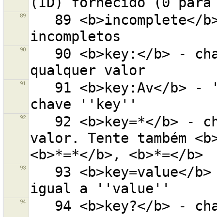
89
   89 <b>incomplete</b> - todos os objetos 
90
   90 <b>key:</b> - chave ''key'' definida com 
91
   91 <b>key:Av</b> - ''Av'' em qualquer posição da 
92
   92 <b>key=*</b> - chave ''key'' com qualquer 
valor. Tente também <b>
93
   93 <b>key=value</b> - chave ''key'' com o valor 
94
   94 <b>key?</b> - chave ''key'' com o valor 