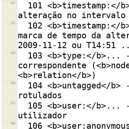
101
  101 <b>timestamp:</b>min/max - objetos com a última 
102
  102 <b>timestamp:</b>timestamp - objetos com esta 
marca de tempo da alter
103
  103 <b>type:</b>... - objetos com o tipo 
correspondente (<b>node
104
  104 <b>untagged</b> - todos os objetos não 
105
  105 <b>user:</b>... - objetos alterados pelo 
106
  106 <b>user:anonymous</b> - objetos alterados por 