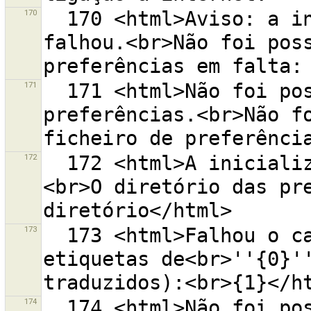
170
  170 <html>Aviso: a inicialização das preferências 
falhou.<br>Não foi poss
171
  171 <html>Não foi possível inicializar as 
preferências.<br>Não fo
172
  172 <html>A inicialização das preferências falhou.
<br>O diretório das pre
173
  173 <html>Falhou o carregamento de modelos de 
etiquetas de<br>''{0}''
174
  174 <html>Não foi possível carregar as fontes de 