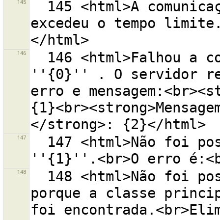
145
  145 <html>A comunicação com o servidor OSM ''{0}'' 
excedeu o tempo limite
146
  146 <html>Falhou a comunicação com o servidor OSM 
''{0}'' . O servidor re
erro e mensagem:<br><st
{1}<br><strong>Mensage
147
  147 <html>Não foi possível carregar a camada {0} 
148
  148 <html>Não foi possível carregar o módulo {0} 
porque a classe princip
foi encontrada.<br>Elim