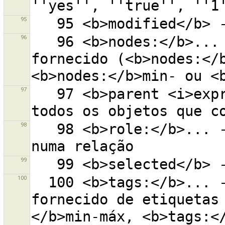
95
96
   96 <b>nodes:</b>... - objetos com o número de nós 
fornecido (<b>nodes:</b
97
   97 <b>parent <i>expr</i></b> - todos os pais de 
98
   98 <b>role:</b>... - objetos com a função indicada 
99
100
  100 <b>tags:</b>... - objetos com o número 
fornecido de etiquetas