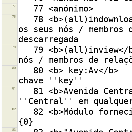
77
78
   78 <b>(all)indownloadedarea</b> - objetos (e todos 
os seus nós / membros d
79
   79 <b>(all)inview</b> - objetos (e todos os seus 
80
   80 <b>-key:Av</b> - ''Av'' em nenhum sítio da 
81
   81 <b>Avenida Central</b> - ''Avenida'' e 
82
   82 <b>Módulo fornecido por uma fonte externa:</b> 
83