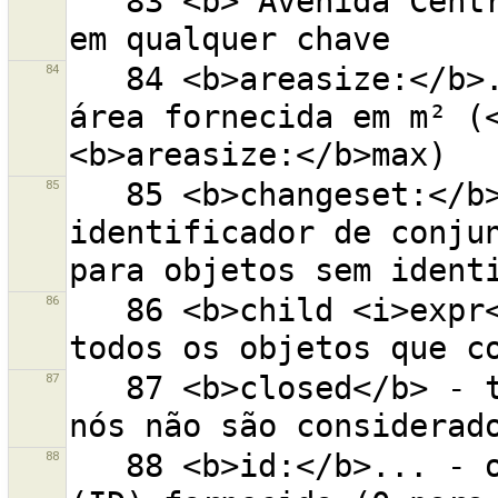
   83 <b>"Avenida Central"</b> - ''Avenida Central'' 
84
   84 <b>areasize:</b>... - linhas fechadas com a 
área fornecida em m² (<
85
   85 <b>changeset:</b>... - objetos com o 
identificador de conjun
86
   86 <b>child <i>expr</i></b> - todos os filhos de 
87
   87 <b>closed</b> - todas as linhas fechadas (os 
88
   88 <b>id:</b>... - objetos com o identificador 