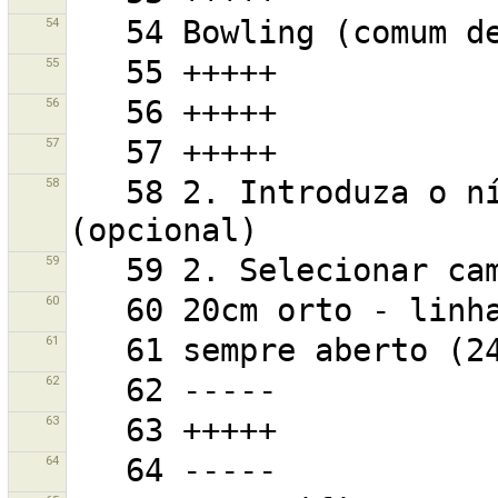
54
55
56
57
58
   58 2. Introduza o nível de enquadramento (zoom) 
59
60
61
62
63
64