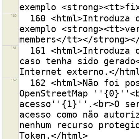
160
  160 <html>Introduza o valor da etiqueta, por 
exemplo <strong><tt>ver
161
  161 <html>Introduza o Token de Acesso manualmente 
caso tenha sido gerado<
162
  162 <html>Não foi possível aceder ao servidor do 
OpenStreetMap ''{0}''<b
acesso''{1}''.<br>O ser
acesso como não autoriz
nenhum recurso protegid