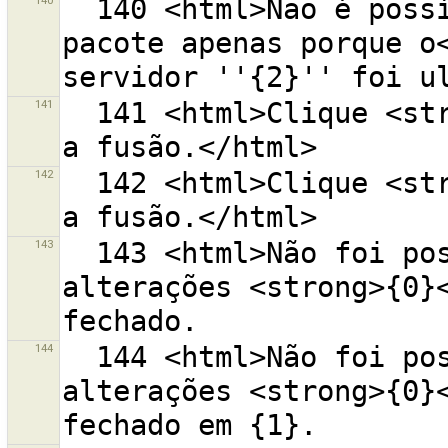
140
  140 <html>Não é possível enviar {0} objetos num 
pacote apenas porque o<
141
  141 <html>Clique <strong>{0}</strong> para terminar 
142
  142 <html>Clique <strong>{0}</strong> para começar 
143
  143 <html>Não foi possível fechar o conjunto de 
alterações <strong>{0}<
144
  144 <html>Não foi possível fechar o conjunto de 
alterações <strong>{0}<