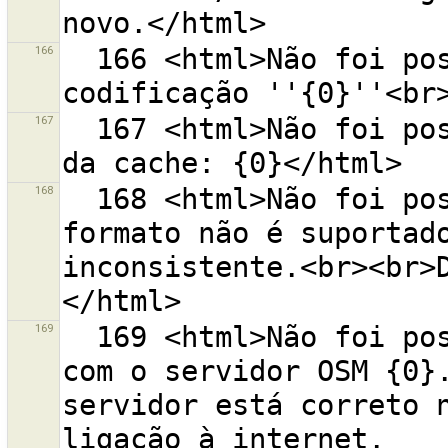
166
  166 <html>Não foi possível criar o URL porque a 
167
  167 <html>Não foi possível criar a pasta que falta 
168
  168 <html>Não foi possível descarregar os dados. O 
formato não é suportado
inconsistente.<br><br>
169
  169 <html>Não foi possível iniciar a comunicação 
com o servidor OSM {0}.
servidor está correto n