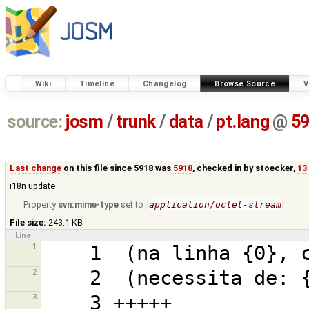
Wiki
Timeline
Changelog
Browse Source
V
source:
josm
/
trunk
/
data
/
pt.lang
@
5
Last change
on this file since 5918 was
5918
, checked in by
stoecker
,
13
i18n update
Property
svn:mime-type
set to
application/octet-stream
File size:
243.1 KB
Line
1
2
3