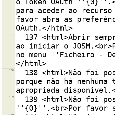
o Token OAuth ''{0}''.<
para aceder ao recurso 
favor abra as preferênc
137
  137 <html>Abrir sempre esta janela automaticamente 
ao iniciar o JOSM.<br>P
no menu ''Ficheiro - D
138
  138 <html>Não foi possível abrir o endereço ''{0}'' 
porque não há nenhuma t
139
  139 <html>Não foi possível abrir o diretório 