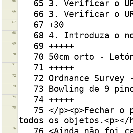
65
66
67
68
69
70
71
72
73
74
75
   75 </p><p>Fechar o painel dos Filtros para ver 
76