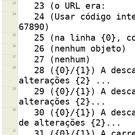
23
24
   24 (Usar código internacional, p.ex. +12-345-
25
26
27
28
   28 ({0}/{1}) A descarregar o conjunto de 
29
   29 ({0}/{1}) A descarregar o conjunto de 
30
   30 ({0}/{1}) A descarregar o conteúdo do conjunto 
31