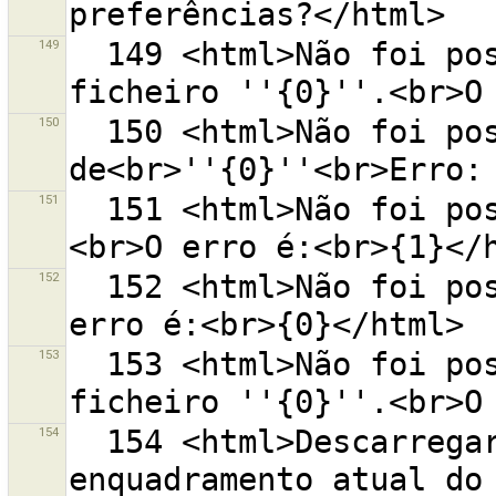
149
  149 <html>Não foi possível carregar a sessão do 
150
  150 <html>Não foi possível ler os favoritos 
151
  151 <html>Não foi possível ler o ficheiro ''{0}''.
152
  152 <html>Não foi possível ler os ficheiros.<br>O 
153
  153 <html>Não foi possível gravar a sessão do 
154
  154 <html>Descarregar conjuntos de alterações no 
enquadramento atual do 