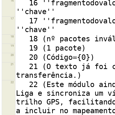
16
   16 ''fragmentodovalor'' em qualquer sítio da 
17
   17 ''fragmentodovalor'' em nenhum sítio da 
18
19
20
21
   21 (O texto já foi copiado para a área de 
22
   22 (Este módulo ainda está em desenvolvimento!!!) 
Liga e sincroniza um ví
trilho GPS, facilitando