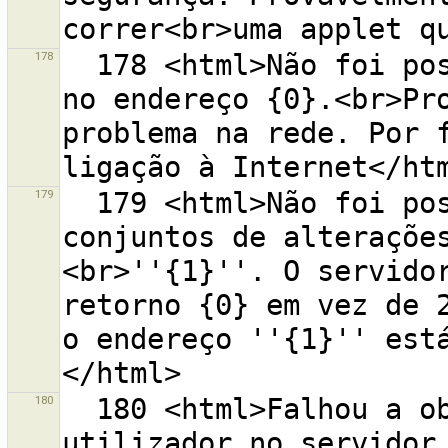
178
  178 <html>Não foi possível abrir a página de ajuda 
no endereço {0}.<br>Pro
problema na rede. Por f
179
  179 <html>Não foi possível obter a lista de 
conjuntos de alterações
<br>''{1}''. O servidor
retorno {0} em vez de 2
o endereço ''{1}'' est
180
  180 <html>Falhou a obtenção da informação do 
utilizador no servidor 