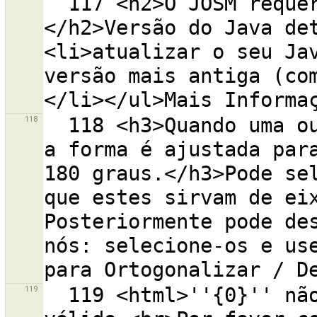
  117 <h2>O JOSM requer a versão 6 do Java.
</h2>Versão do Java de
<li>atualizar o seu Jav
versão mais antiga (co
118
  118 <h3>Quando uma ou mais linhas são selecionadas, 
a forma é ajustada para
180 graus.</h3>Pode sel
que estes sirvam de eix
Posteriormente pode des
nós: selecione-os e use
119
  119 <html>''{0}'' não é um endereço da API OSM 