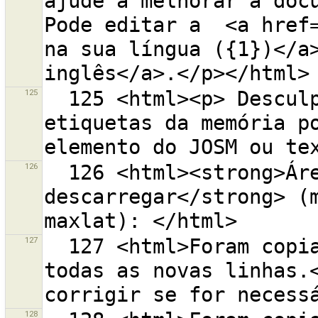
ajude a melhorar a docu
Pode editar a  <a href=
na sua língua ({1})</a>
125
  125 <html><p> Desculpe, mas não é possível colar 
etiquetas da memória po
126
  126 <html><strong>Área atual para 
descarregar</strong> (m
127
  127 <html>Foram copiados membros de relações para 
todas as novas linhas.<
128