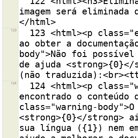
  122 <html><h3>Eliminar o ficheiro {0} do disco?<p>A 
imagem será eliminada 
123
  123 <html><p class="error-header">Ocorreu um erro 
ao obter a documentaçã
body">Não foi possível 
de ajuda <strong>{0}</s
124
  124 <html><p class="warning-header">Não foi 
encontrado o conteúdo d
class="warning-body">O 
<strong>{0}</strong> ai
sua língua ({1}) nem em