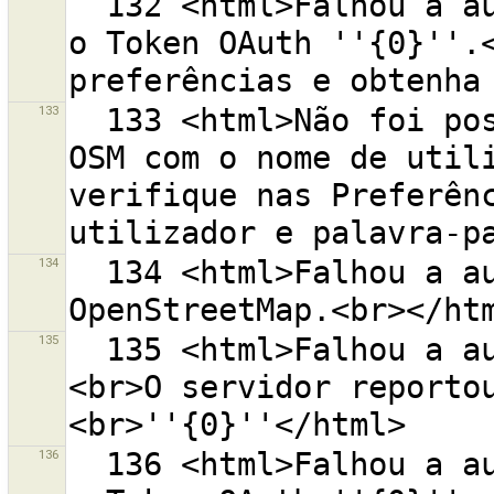
  132 <html>Falhou a autenticação no servidor OSM com 
o Token OAuth ''{0}''.<
133
  133 <html>Não foi possível autenticar no servidor 
OSM com o nome de utili
verifique nas Preferênc
134
  134 <html>Falhou a autorização no servidor do 
135
  135 <html>Falhou a autorização no servidor OSM.
<br>O servidor reporto
136
  136 <html>Falhou a autenticação no servidor OSM com 