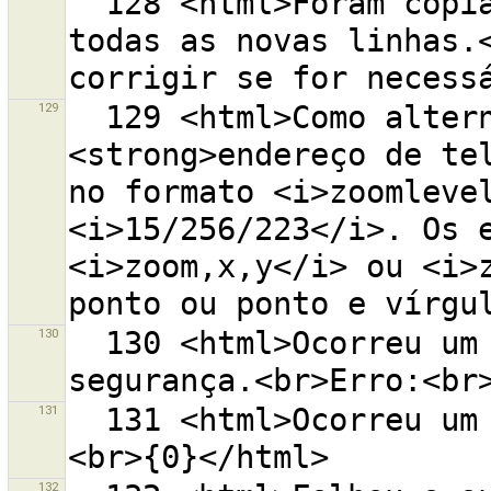
  128 <html>Foram copiados funções de relações para 
todas as novas linhas.<
129
  129 <html>Como alternativa pode introduzir um 
<strong>endereço de tel
no formato <i>zoomlevel
<i>15/256/223</i>. Os e
<i>zoom,x,y</i> ou <i>z
130
  130 <html>Ocorreu um erro ao restaurar a cópia de 
131
  131 <html>Ocorreu um erro ao gravar.<br>O erro é:
132