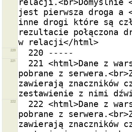
relacji.<br>Domyślnie <
jest pierwsza droga a <
inne drogi które są czł
rezultacie połączona dr
220
221
  221 <html>Dane z warstwy GPX ''{0}'' zostały 
pobrane z serwera.<br>Z
zawierają znaczników cz
222
  222 <html>Dane z warstwy GPX ''{0}'' zostały 
pobrane z serwera.<br>Z
zawierają znaczników cz