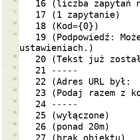
16
17
18
19
   19 (Podpowiedź: Możesz zmienić skróty klawiszowe w 
20
21
22
23
24
25
26
27