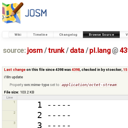
Wiki
Timeline
Changelog
Browse Source
V
source:
josm
/
trunk
/
data
/
pl.lang
@
43
Last change
on this file since 4398 was
4398
, checked in by
stoecker
,
15
i18n update
Property
svn:mime-type
set to
application/octet-stream
File size:
103.2 KB
Line
1
2
3