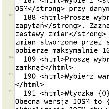
  187 <html>Wybierz <strong>zakres kafelków 
188
  188 <html>Proszę wybrać jedno z <strong>typowych 
zapytań</strong>. Zazna
zestawy zmian</strong> 
zmian stworzone przez s
189
  189 <html>Proszę wybrać zestawy zmian które chcesz 
190
  190 <html>Wybierz wartości odpowiadające tagom.
191
  191 <html>Wtyczka {0} wymaga JOSM w wersji {1}. 
Obecna wersja JOSM to {