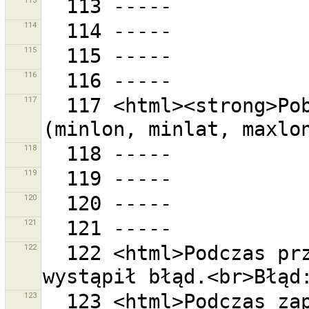
113
114
115
116
117
  117 <html><strong>Pobierany obszar</strong> 
118
119
120
121
122
  122 <html>Podczas przywracania kopii bezpieczeństwa 
123
  123 <html>Podczas zapisywania wystąpił błąd.