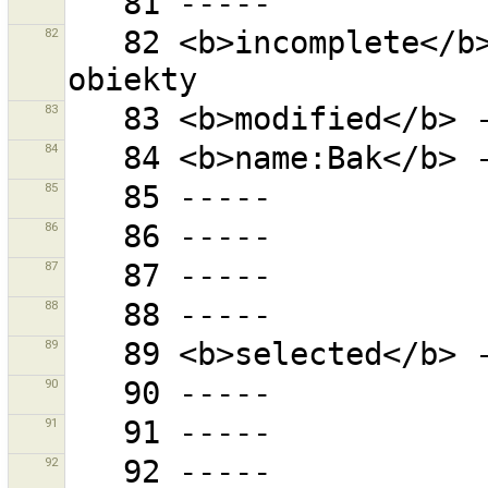
82
   82 <b>incomplete</b> - wszystkie niekompletne 
83
84
85
86
87
88
89
90
91
92