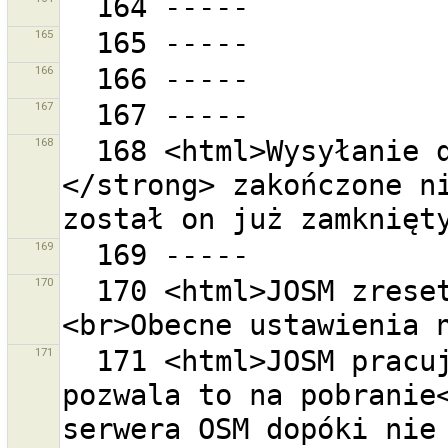
165
166
167
168
  168 <html>Wysyłanie do zestawu zmian <strong>{0}
</strong> zakończone ni
169
170
  170 <html>JOSM zresetuje ustawienia OAuth.
171
  171 <html>JOSM pracuje obecnie w trybie gościa. Nie 
pozwala to na pobranie<
serwera OSM dopóki nie 