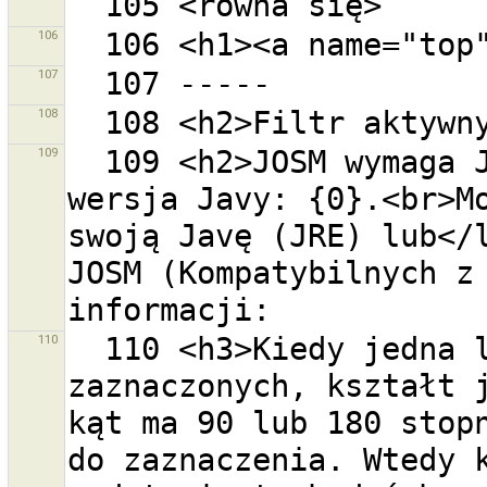
106
107
108
109
  109 <h2>JOSM wymaga Javy w wersji 6.</h2>Wykryta 
wersja Javy: {0}.<br>Mo
swoją Javę (JRE) lub</l
JOSM (Kompatybilnych z 
110
  110 <h3>Kiedy jedna lub więcej dróg jest 
zaznaczonych, kształt j
kąt ma 90 lub 180 stopn
do zaznaczenia. Wtedy k