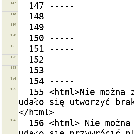
147
148
149
150
151
152
153
154
155
  155 <html>Nie można zainicjować ustawień. <br>Nie 
udało się utworzyć bra
156
  156 <html> Nie można zainicjować ustawień . <br> 
udało się przywrócić pl