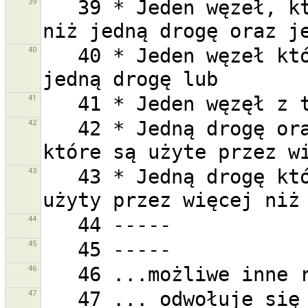
39
   39 * Jeden węzeł, który jest użyty przez więcej 
40
   40 * Jeden węzeł który jest użyty przez więcej niż 
41
42
   42 * Jedną drogę oraz jeden lub więcej jej węzłów, 
43
   43 * Jedną drogę która ma jeden lub więcej węzłów 
44
45
46
47