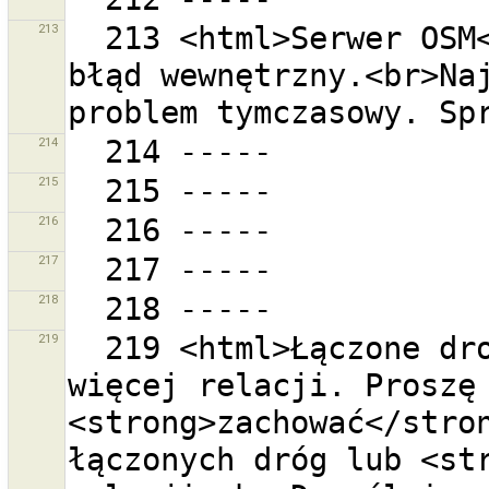
213
  213 <html>Serwer OSM<br>''{0}''<br>zaraportował 
błąd wewnętrzny.<br>Naj
214
215
216
217
218
219
  219 <html>Łączone drogi są członkami jednej lub 
więcej relacji. Proszę 
<strong>zachować</stron
łączonych dróg lub <str