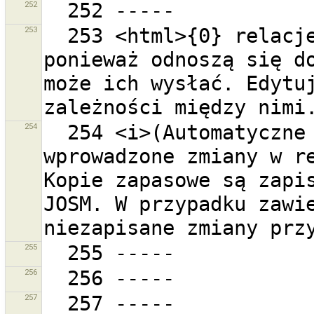
252
253
  253 <html>{0} relacje tworzą zapętlenie zależności 
ponieważ odnoszą się do
może ich wysłać. Edytuj
254
  254 <i>(Automatyczne zapisywanie przechowuje 
wprowadzone zmiany w re
Kopie zapasowe są zapis
JOSM. W przypadku zawie
255
256
257