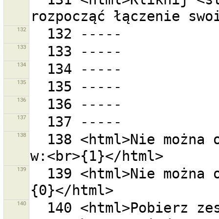
132
133
134
135
136
137
138
  138 <html>Nie można odczytać pliku ''{0}''.<br>Błąd 
139
  139 <html>Nie można odczytać plików.<br>Błąd w:<br>
140
  140 <html>Pobierz zestawy zmian w obecnym widoku 