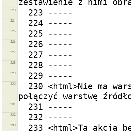
223
224
225
226
227
228
229
230
  230 <html>Nie ma warstw, z którymi można by 
231
232
233
  233 <html>Ta akcja będzie wymagała {0} osobnych 