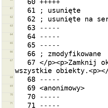
61
62
63
64
65
66
67
   67 </p><p>Zamknij okno filtrów aby zobaczyć 
68
69
70
71