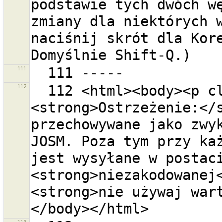
podstawie tych dwóch wę
zmiany dla niektórych w
naciśnij skrót dla Kore
111
112
  112 <html><body><p class="warning-body">
<strong>Ostrzeżenie:</s
przechowywane jako zwyk
JOSM. Poza tym przy każ
jest wysyłane w postaci
<strong>niezakodowanej<
<strong>nie używaj war