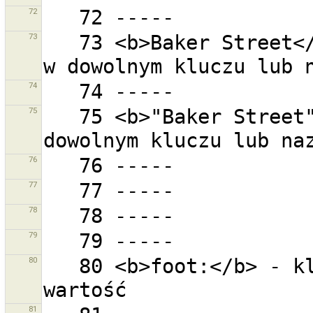
72
73
   73 <b>Baker Street</b> - ''Baker'' oraz ''Street'' 
74
75
   75 <b>"Baker Street"</b> - ''Baker Street'' w 
76
77
78
79
80
   80 <b>foot:</b> - klucz=foot ustawiony na dowolną 
81