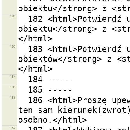
182
  182 <html>Potwierdź usunięcie <strong>1  
obiektu</strong> z <st
183
  183 <html>Potwierdź usunięcie <strong>{0} 
obiektów</strong> z <s
184
185
186
  186 <html>Proszę upewnij się, że wybrane drogi mają 
ten sam kierunek(zwrot)
187