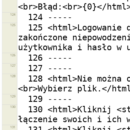
124
125
  125 <html>Logowanie do serwera OSM jako ''{0}'' 
zakończone niepowodzeni
126
127
128
  128 <html>Nie można otworzyć katalogu ''{0}''.
129
130
  130 <html>Kliknij <strong>{0}</strong>aby zakończyć 
131
  131 <html>Kliknij <strong>{0}</strong> aby 