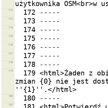
172
173
174
175
176
177
178
179
  179 <html>Żaden z obiektów zawartych w zestawie 
zmian {0} nie jest dost
180
181
  181 <html>Potwierdź usunięcie <strong>1 