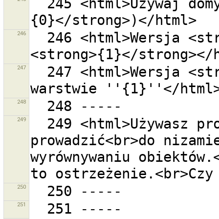
  245 <html>Używaj domyślnego URL serwera (<strong>
246
  246 <html>Wersja <strong>{0}</strong> stworzone na 
247
  247 <html>Wersja <strong>{0}</strong> edytowana na 
248
249
  249 <html>Używasz projekcji EPSG:4326 co może 
prowadzić<br>do nizamie
wyrównywaniu obiektów.<
250
251