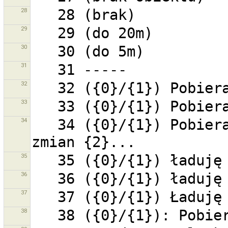
28
29
30
31
32
33
34
   34 ({0}/{1}) Pobieranie zawarości dla zestawu 
35
36
37
38