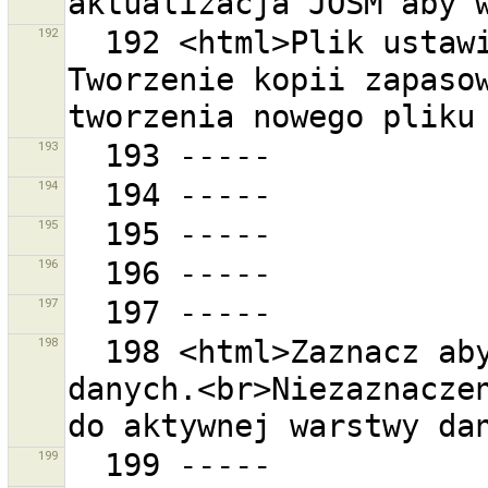
192
  192 <html>Plik ustawień  zawiera błędy. <br> 
Tworzenie kopii zapasow
193
194
195
196
197
198
  198 <html>Zaznacz aby pobrać do nowej warstwy 
danych.<br>Niezaznaczen
199