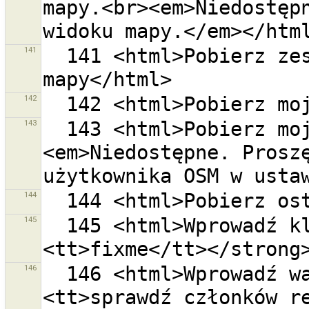
mapy.<br><em>Niedostępn
141
  141 <html>Pobierz zestawy zmian w obecnym widoku 
142
143
  143 <html>Pobierz moje otwarte zestawy zmian<br>
<em>Niedostępne. Proszę
144
145
  145 <html>Wprowadź klucz dla tagu np. <strong>
146
  146 <html>Wprowadź wartość dla tagu np. <strong>