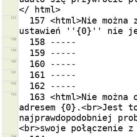
157
  157 <html>Nie można zainicjować ustawień.<br>Folder 
158
159
160
161
162
163
  163 <html>Nie można otworzyć strony pomocy pod 
adresem {0}.<br>Jest to
najprawdopodobniej prob
164