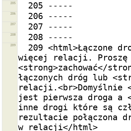
205
206
207
208
209
  209 <html>Łączone drogi są członkami jednej lub 
więcej relacji. Proszę 
<strong>zachować</stron
łączonych dróg lub <str
relacji.<br>Domyślnie <
jest pierwsza droga a <
inne drogi które są czł
rezultacie połączona dr