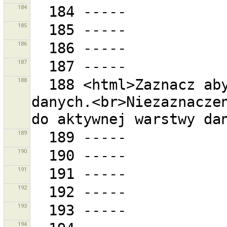
184
185
186
187
188
  188 <html>Zaznacz aby pobrać do nowej warstwy 
danych.<br>Niezaznaczen
189
190
191
192
193
194