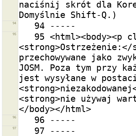
naciśnij skrót dla Kore
94
95
   95 <html><body><p class="warning-body">
<strong>Ostrzeżenie:</s
przechowywane jako zwyk
JOSM. Poza tym przy każ
jest wysyłane w postaci
<strong>niezakodowanej<
<strong>nie używaj war
96
97