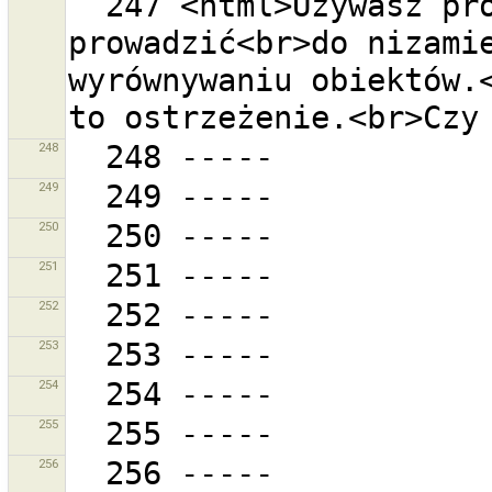
  247 <html>Używasz projekcji EPSG:4326 co może 
prowadzić<br>do nizamie
wyrównywaniu obiektów.<
248
249
250
251
252
253
254
255
256