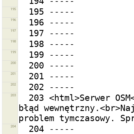
195
196
197
198
199
200
201
202
203
  203 <html>Serwer OSM<br>''{0}''<br>zaraportował 
błąd wewnętrzny.<br>Naj
204