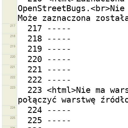
OpenStreetBugs.<br>Nie 
217
218
219
220
221
222
223
  223 <html>Nie ma warstw, z którymi można by 
224
225