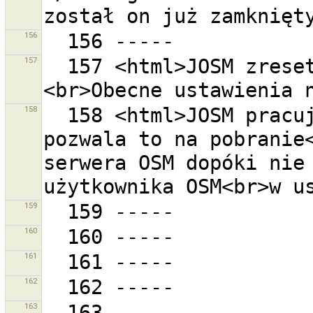
156
157
  157 <html>JOSM zresetuje ustawienia OAuth.
158
  158 <html>JOSM pracuje obecnie w trybie gościa. Nie 
pozwala to na pobranie<
serwera OSM dopóki nie 
159
160
161
162
163