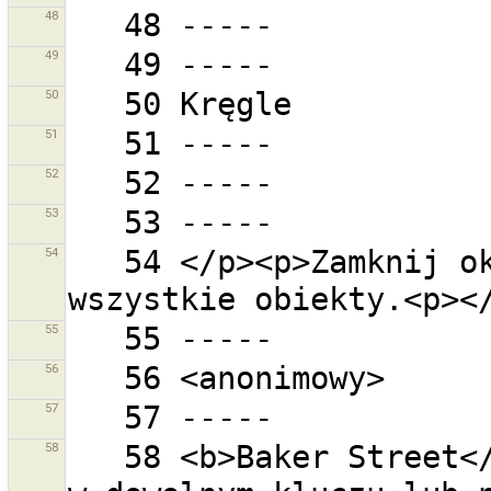
48
49
50
51
52
53
54
   54 </p><p>Zamknij okno filtrów aby zobaczyć 
55
56
57
58
   58 <b>Baker Street</b> - ''Baker'' oraz ''Street'' 