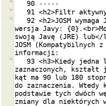
90
91
92
   92 <h2>JOSM wymaga Javy w wersji 6.</h2>Wykryta 
wersja Javy: {0}.<br>Mo
swoją Javę (JRE) lub</l
JOSM (Kompatybilnych z 
93
   93 <h3>Kiedy jedna lub więcej dróg jest 
zaznaczonych, kształt j
kąt ma 90 lub 180 stopn
do zaznaczenia. Wtedy k
podstawie tych dwóch wę
zmiany dla niektórych w