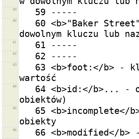
59
60
   60 <b>"Baker Street"</b> - ''Baker Street'' w 
61
62
63
   63 <b>foot:</b> - klucz=foot ustawiony na dowolną 
64
   64 <b>id:</b>... - obiekt z danym ID (0 dla nowych 
65
   65 <b>incomplete</b> - wszystkie niekompletne 
66