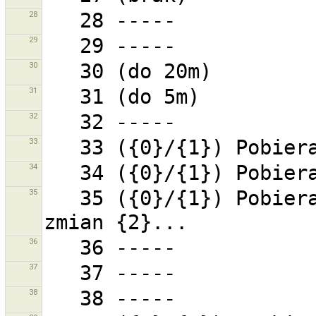
28
29
30
31
32
33
34
35
   35 ({0}/{1}) Pobieranie zawarości dla zestawu 
36
37
38