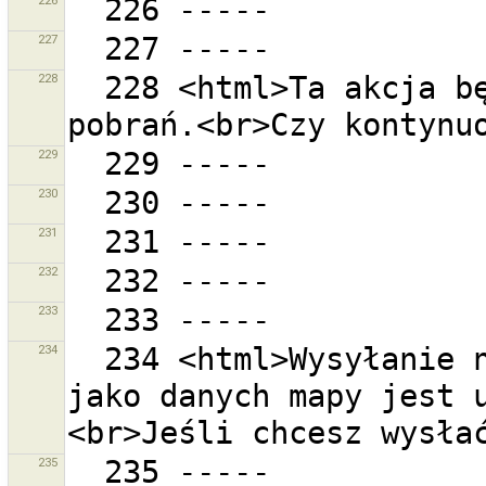
226
227
228
  228 <html>Ta akcja będzie wymagała {0} osobnych 
229
230
231
232
233
234
  234 <html>Wysyłanie nieprzetworzonych danych GPS 
jako danych mapy jest 
235