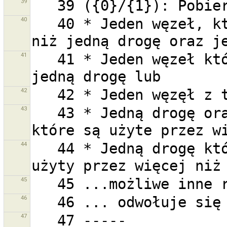
39
40
   40 * Jeden węzeł, który jest użyty przez więcej 
41
   41 * Jeden węzeł który jest użyty przez więcej niż 
42
43
   43 * Jedną drogę oraz jeden lub więcej jej węzłów, 
44
   44 * Jedną drogę która ma jeden lub więcej węzłów 
45
46
47