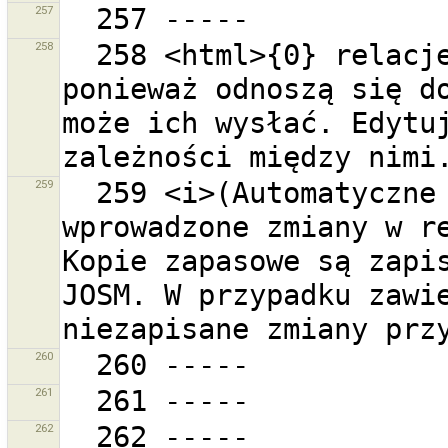
257
258
  258 <html>{0} relacje tworzą zapętlenie zależności 
ponieważ odnoszą się do
może ich wysłać. Edytuj
259
  259 <i>(Automatyczne zapisywanie przechowuje 
wprowadzone zmiany w re
Kopie zapasowe są zapis
JOSM. W przypadku zawie
260
261
262