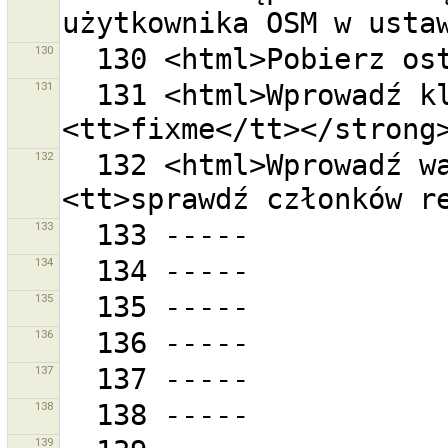
130
131
  131 <html>Wprowadź klucz dla tagu np. <strong>
132
  132 <html>Wprowadź wartość dla tagu np. <strong>
133
134
135
136
137
138
139