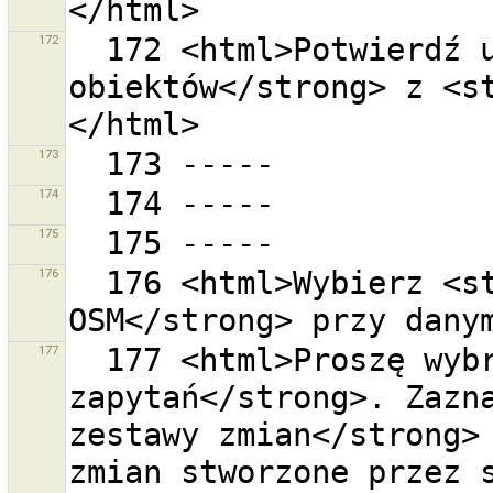
172
  172 <html>Potwierdź usunięcie <strong>{0} 
obiektów</strong> z <s
173
174
175
176
  176 <html>Wybierz <strong>zakres kafelków 
177
  177 <html>Proszę wybrać jedno z <strong>typowych 
zapytań</strong>. Zazna
zestawy zmian</strong> 
zmian stworzone przez s