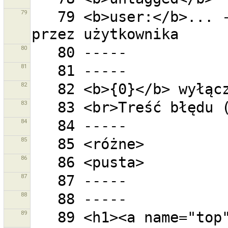
79
   79 <b>user:</b>... - wszystkie obiekty zmienione 
80
81
82
83
84
85
86
87
88
89