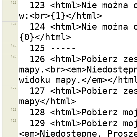
123
  123 <html>Nie można odczytać pliku ''{0}''.<br>Błąd 
124
  124 <html>Nie można odczytać plików.<br>Błąd w:<br>
125
126
  126 <html>Pobierz zestawy zmian w obecnym widoku 
mapy.<br><em>Niedostępn
127
  127 <html>Pobierz zestawy zmian w obecnym widoku 
128
129
  129 <html>Pobierz moje otwarte zestawy zmian<br>
<em>Niedostępne. Proszę