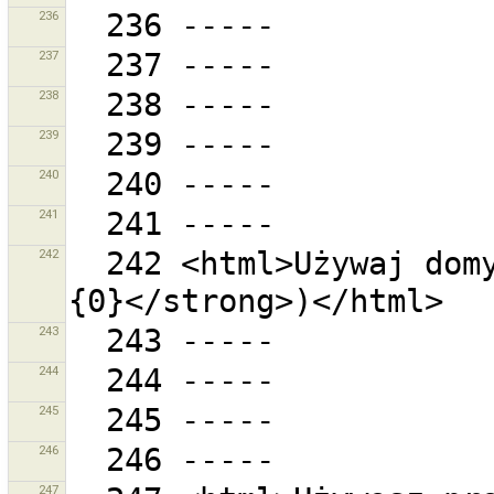
236
237
238
239
240
241
242
  242 <html>Używaj domyślnego URL serwera (<strong>
243
244
245
246
247