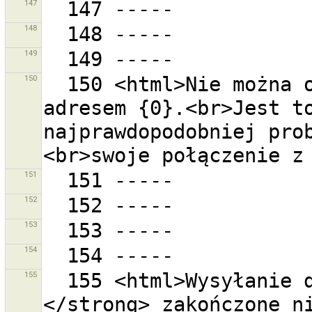
147
148
149
150
  150 <html>Nie można otworzyć strony pomocy pod 
adresem {0}.<br>Jest to
najprawdopodobniej prob
151
152
153
154
155
  155 <html>Wysyłanie do zestawu zmian <strong>{0}
</strong> zakończone ni