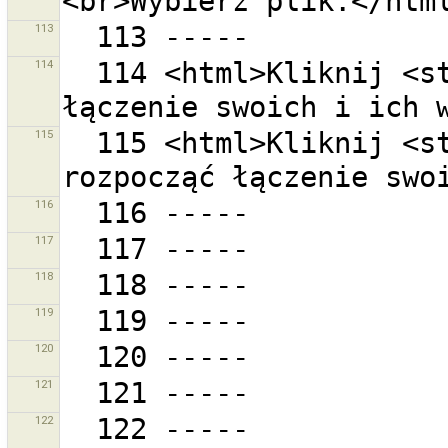
113
114
  114 <html>Kliknij <strong>{0}</strong>aby zakończyć 
115
  115 <html>Kliknij <strong>{0}</strong> aby 
116
117
118
119
120
121
122