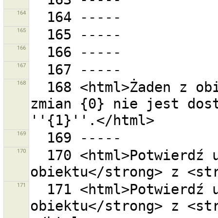
164
165
166
167
168
  168 <html>Żaden z obiektów zawartych w zestawie 
zmian {0} nie jest dost
169
170
  170 <html>Potwierdź usunięcie <strong>1 
171
  171 <html>Potwierdź usunięcie <strong>1  
obiektu</strong> z <st