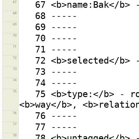
67
68
69
70
71
72
73
74
75
   75 <b>type:</b> - rodzaj obiektu (<b>node</b>, 
76
77
78