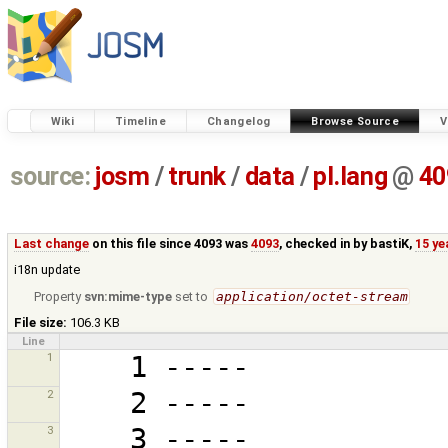
Wiki
Timeline
Changelog
Browse Source
V
source:
josm
/
trunk
/
data
/
pl.lang
@
40
Last change
on this file since 4093 was
4093
, checked in by
bastiK
,
15 ye
i18n update
Property
svn:mime-type
set to
application/octet-stream
File size:
106.3 KB
Line
1
2
3