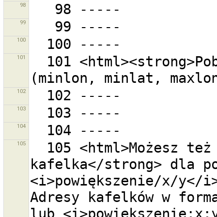
98
99
100
101
  101 <html><strong>Pobierany obszar</strong> 
102
103
104
105
  105 <html>Możesz też podać <strong>adres 
kafelka</strong> dla po
<i>powiększenie/x/y</i>
Adresy kafelków w forma
lub <i>powiększenie;x;