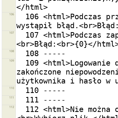
106
  106 <html>Podczas przywracania kopii bezpieczeństwa 
107
  107 <html>Podczas zapisywania wystąpił błąd.
108
109
  109 <html>Logowanie do serwera OSM jako ''{0}'' 
zakończone niepowodzeni
110
111
112
  112 <html>Nie można otworzyć katalogu ''{0}''.