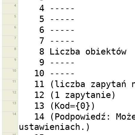
4
5
6
7
8
9
10
11
12
13
14
   14 (Podpowiedź: Możesz zmienić skróty klawiszowe w 