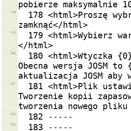
178
  178 <html>Proszę wybrać zestawy zmian które chcesz 
179
  179 <html>Wybierz wartości odpowiadające tagom.
180
  180 <html>Wtyczka {0} wymaga JOSM w wersji {1}. 
Obecna wersja JOSM to {
181
  181 <html>Plik ustawień  zawiera błędy. <br> 
Tworzenie kopii zapasow
182
183