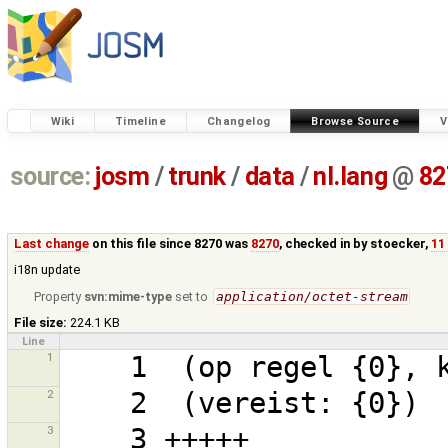
Wiki
Timeline
Changelog
Browse Source
V
source:
josm
/
trunk
/
data
/
nl.lang
@
82
Last change
on this file since 8270 was
8270
, checked in by
stoecker
,
11
i18n update
Property
svn:mime-type
set to
application/octet-stream
File size:
224.1 KB
Line
1
2
3