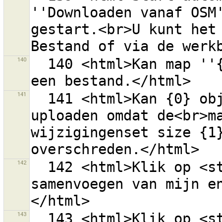
''Downloaden vanaf OSM'
gestart.<br>U kunt het 
140
  140 <html>Kan map ''{0}'' niet openen.<br>Selecteer 
141
  141 <html>Kan {0} objecten niet in één verzoek 
uploaden omdat de<br>ma
wijzigingenset size {1}
142
  142 <html>Klik op <strong>{0}</strong> om het 
samenvoegen van mijn e
143
  143 <html>Klik op <strong>{0}</strong> om te 