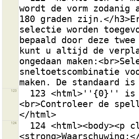
wordt de vorm zodanig a
180 graden zijn.</h3>Er
selectie worden toegevo
bepaald door deze twee 
kunt u altijd de verpla
ongedaan maken:<br>Sele
sneltoetscombinatie voo
123
  123 <html>''{0}'' is geen geldige OSM API URL.
<br>Controleer de spel
124
  124 <html><body><p class="warning-body">
<strong>Waarschuwing:</