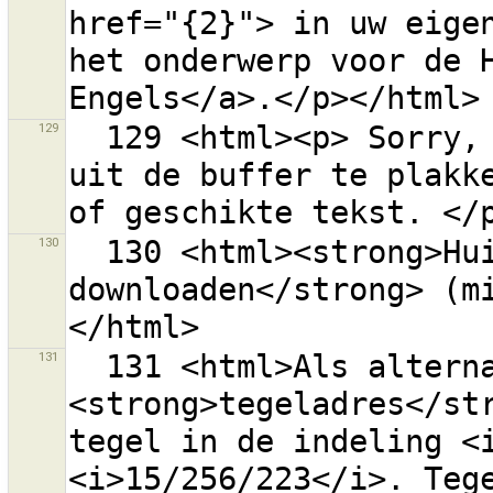
href="{2}"> in uw eigen
het onderwerp voor de H
129
  129 <html><p> Sorry, het is niet mogelijk om tags 
uit de buffer te plakke
130
  130 <html><strong>Huidig gebied om te 
downloaden</strong> (mi
131
  131 <html>Als alternatief kunt u een 
<strong>tegeladres</str
tegel in de indeling <i
<i>15/256/223</i>. Tege