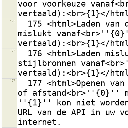
voor voorkeuze vanaf<br
175
  175 <html>Laden van de lijst van bronnen van regels 
mislukt vanaf<br>''{0}'
176
  176 <html>Laden mislukt van de lijst met 
stijlbronnen vanaf<br>'
177
  177 <html>Openen van een verbinding naar de server 
of afstand<br>''{0}'' m
''{1}'' kon niet worden
URL van de API in uw vo