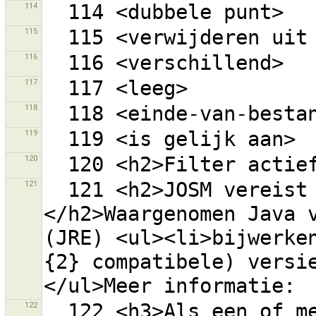
114
115
116
117
118
119
120
121
  121 <h2>JOSM vereist Java versie {0}.
</h2>Waargenomen Java v
(JRE) <ul><li>bijwerken
{2} compatibele) versi
122
  122 <h3>Als een of meer wegen zijn geselecteerd, 