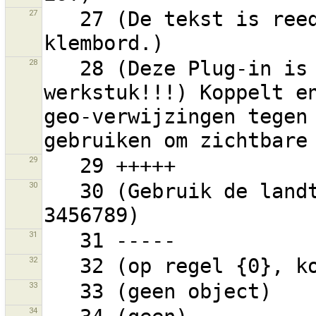
27
   27 (De tekst is reeds gekopieerd naar je 
28
   28 (Deze Plug-in is momenteel een doorlopend 
werkstuk!!!) Koppelt en
geo-verwijzingen tegen 
29
30
   30 (Gebruik de landtoegangscode, b.v. +31-20-
31
32
33
34