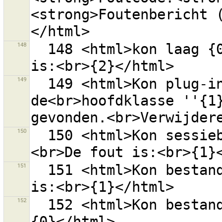
<strong>Foutenbericht 
148
  148 <html>kon laag {0} ''{1}'' niet laden.<br>Fout 
149
  149 <html>Kon plug-in {0} niet laden omdat 
de<br>hoofdklasse ''{1}
150
  150 <html>Kon sessiebestand ''{0}'' niet laden.
151
  151 <html>Kon bestand ''{0}'' niet lezen.<br>Fout 
152
  152 <html>Kon bestanden niet lezen.<br>Fout is:<br>