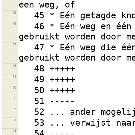
45
46
   46 * Eén weg en één of meer van zijn knopen, die 
47
   47 * Eén weg die één of meer knopen heeft, die 
48
49
50
51
52
53
54