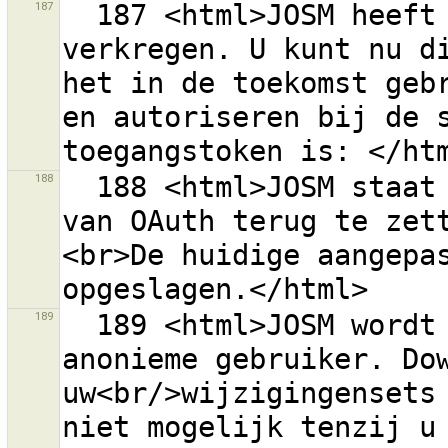
187
  187 <html>JOSM heeft met succes een Toegangstoken 
verkregen. U kunt nu di
het in de toekomst gebr
en autoriseren bij de s
188
  188 <html>JOSM staat op het punt om de instellingen 
van OAuth terug te zet
<br>De huidige aangepas
189
  189 <html>JOSM wordt momenteel uitgevoerd door een 
anonieme gebruiker. Dow
uw<br/>wijzigingensets 
niet mogelijk tenzij u 