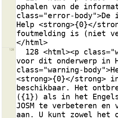
ophalen van de informat
class="error-body">De i
Help <strong>{0}</stron
foutmelding is (niet v
128
  128 <html><p class="warning-header">Help-inhoud 
voor dit onderwerp in H
class="warning-body">He
<strong>{0}</strong> in
beschikbaar. Het ontbre
({1}) als in het Engels
JOSM te verbeteren en v
aan. U kunt zowel het o