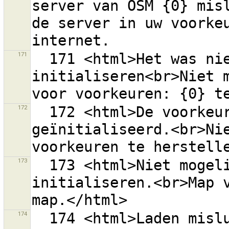
server van OSM {0} misl
de server in uw voorkeu
171
  171 <html>Het was niet mogelijk om de voorkeuren te 
initialiseren<br>Niet m
172
  172 <html>De voorkeuren konden niet worden 
geïnitialiseerd.<br>Nie
173
  173 <html>Niet mogelijk om de voorkeuren te 
initialiseren.<br>Map v
174
  174 <html>Laden mislukt van de lijst met bronnen 