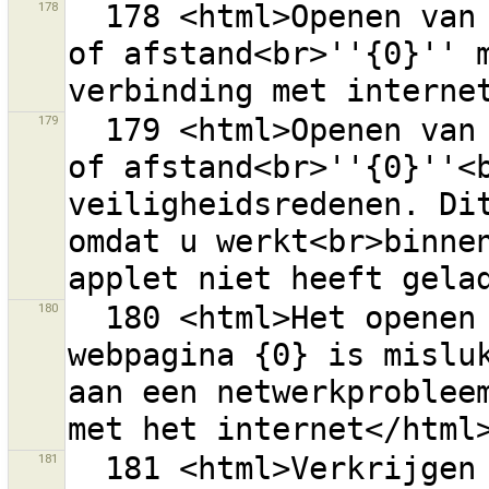
178
  178 <html>Openen van een verbinding naar de server 
of afstand<br>''{0}'' m
179
  179 <html>Openen van een verbinding naar de server 
of afstand<br>''{0}''<b
veiligheidsredenen. Dit
omdat u werkt<br>binnen
180
  180 <html>Het openen van de tekst van de Help op 
webpagina {0} is misluk
aan een netwerkprobleem
181
  181 <html>Verkrijgen van een lijst met 