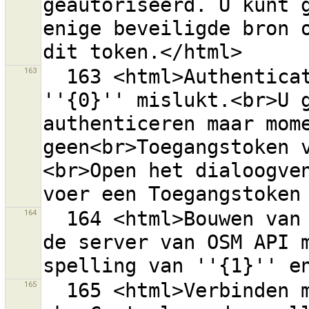
geautoriseerd. U kunt g
enige beveiligde bron o
163
  163 <html>Authenticatie met de server van OSM 
''{0}'' mislukt.<br>U g
authenticeren maar mome
geen<br>Toegangstoken 
<br>Open het dialoogven
164
  164 <html>Bouwen van URL ''{0}'' voor valideren van 
de server van OSM API m
165
  165 <html>Verbinden met de URL ''{0}'' mislukt.