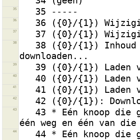
35
36
37
38
   38 ({0}/{1}) Inhoud voor wijzigingenset {2} 
39
40
41
42
43
   43 * Eén knoop die gebruikt wordt door meer dan 
44
   44 * Eén knoop die gebruikt wordt door meer dan 