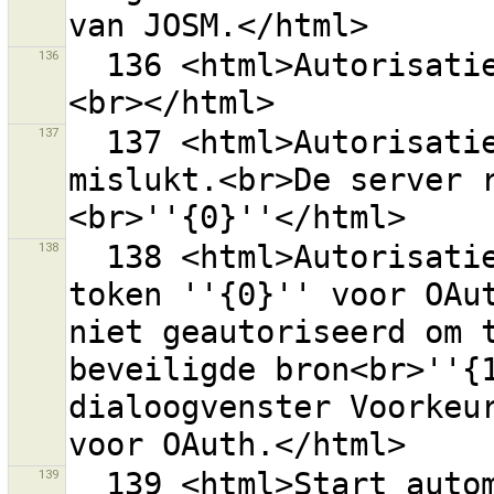
136
  136 <html>Autorisatie bij OSM-server is mislukt.
137
  137 <html>Autorisatie bij de server van OSM is 
mislukt.<br>De server 
138
  138 <html>Autorisatie bij de server van OSM met het 
token ''{0}'' voor OAut
niet geautoriseerd om t
beveiligde bron<br>''{1
dialoogvenster Voorkeur
139
  139 <html>Start automatisch het dialoogvenster 