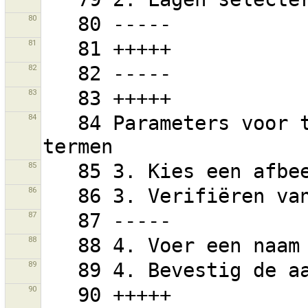
80
81
82
83
84
   84 Parameters voor transformatie datum met 3 of 7 
85
86
87
88
89
90