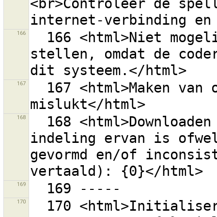
<br>Controleer de spell
166
  166 <html>Niet mogelijk om een URL samen te 
stellen, omdat de coder
167
  167 <html>Maken van ontbrekende cachemap: {0} 
168
  168 <html>Downloaden van gegevens mislukt. De 
indeling ervan is ofwel
gevormd en/of inconsist
169
170
  170 <html>Initialiseren van communicatie met de 