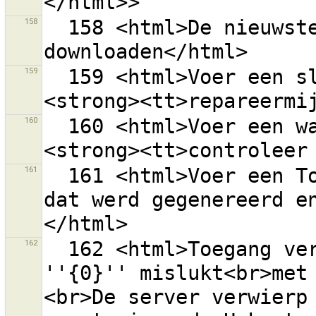
158
  158 <html>De nieuwste wijzigingensets 
159
  159 <html>Voer een sleutel voor een tag in, bijv. 
160
  160 <html>Voer een waarde voor een tag in, bijv. 
161
  161 <html>Voer een Toegangstoken handmatig in als 
dat werd gegenereerd e
162
  162 <html>Toegang verkrijgen tot de server van OSM 
''{0}'' mislukt<br>met
<br>De server verwierp