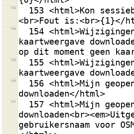
153
  153 <html>Kon sessiebestand niet opslaan ''{0}''.
154
  154 <html>Wijzigingensets in de huidige 
kaartweergave downloade
155
  155 <html>Wijzigingensets in de huidige 
156
  156 <html>Mijn geopende wijzigingensets 
157
  157 <html>Mijn geopende wijzigingensets 
downloaden<br><em>Uitge
gebruikersnaam voor OS