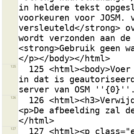
in heldere tekst opgesl
voorkeuren voor JOSM. v
versleuteld</strong> ov
wordt verzonden aan de 
<strong>Gebruik geen w
125
  125 <html><body>Voer een Toegangstoken voor OAuth 
in dat is geautoriseerd
126
  126 <html><h3>Verwijder bestand {0} van de schijf?
<p>De afbeelding zal d
127
  127 <html><p class="error-header">Fout bij het 