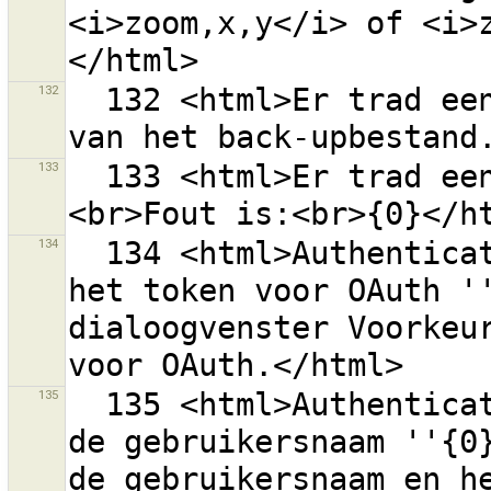
<i>zoom,x,y</i> of <i>
132
  132 <html>Er trad een fout op bij het terugzetten 
133
  133 <html>Er trad een fout op bij het opslaan.
134
  134 <html>Authenticatie bij de server van OSM met 
het token voor OAuth ''
dialoogvenster Voorkeur
135
  135 <html>Authenticatie bij de server van OSM met 
de gebruikersnaam ''{0}
de gebruikersnaam en he