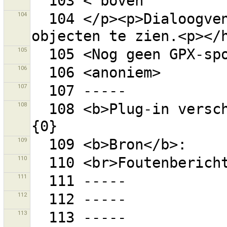
104
  104 </p><p>Dialoogvenster Filter afsluiten om alle 
105
106
107
108
  108 <b>Plug-in verschaft door een externe bron:</b> 
109
110
111
112
113