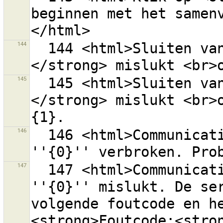
beginnen met het samen
144
  144 <html>Sluiten van wijzigingenset <strong>{0}
145
  145 <html>Sluiten van wijzigingenset <strong>{0}
</strong> mislukt <br>o
146
  146 <html>Communicatie met de server van OSM 
147
  147 <html>Communicatie met de server van OSM 
''{0}'' mislukt. De ser
volgende foutcode en h
<strong>Foutcode:<stro