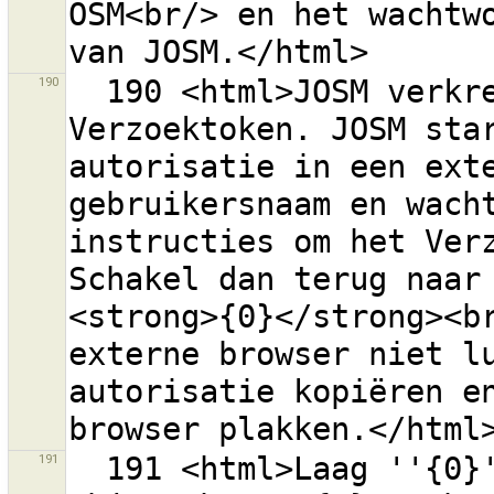
OSM<br/> en het wachtwo
190
  190 <html>JOSM verkreeg met succes een 
Verzoektoken. JOSM star
autorisatie in een exte
gebruikersnaam en wacht
instructies om het Verz
Schakel dan terug naar 
<strong>{0}</strong><br
externe browser niet lu
autorisatie kopiëren en
191
  191 <html>Laag ''{0}'' heeft al een conflict voor 