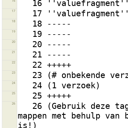
16
17
18
19
20
21
22
23
24
25
26
   26 (Gebruik deze tag alleen als meer gedetailleerd 
mappen met behulp van b