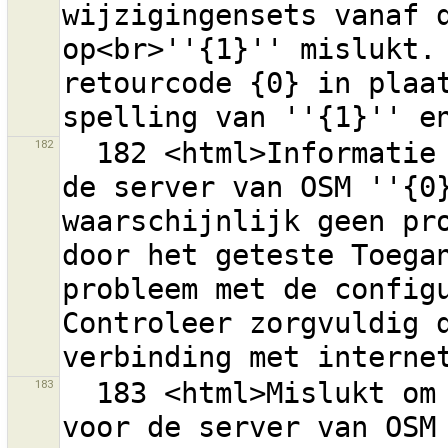
wijzigingensets vanaf d
op<br>''{1}'' mislukt. 
retourcode {0} in plaat
182
  182 <html>Informatie over de huidige gebruiker van 
de server van OSM ''{0}
waarschijnlijk geen pro
door het geteste Toegan
probleem met de configu
Controleer zorgvuldig d
183
  183 <html>Mislukt om het verzoek te ondertekenen 
voor de server van OSM