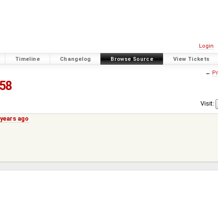
Login
Timeline
Changelog
Browse Source
View Tickets
←
Pr
58
Visit:
 years ago