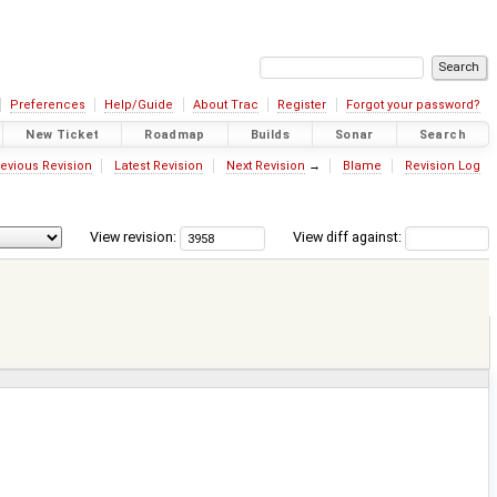
Preferences
Help/Guide
About Trac
Register
Forgot your password?
New Ticket
Roadmap
Builds
Sonar
Search
evious Revision
Latest Revision
Next Revision
→
Blame
Revision Log
View revision:
View diff against: