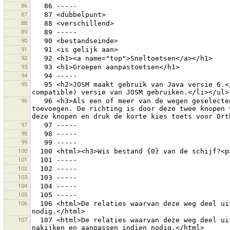
86
87
88
89
90
91
92
93
94
95
   95 <h2>JOSM maakt gebruik van Java versie 6.</h2>Gedetecteerde Java versie: {0}.<br>U kan <ul><li>uw Java (JRE) bijwerken of</li><li>een oudere (Java 5 
96
   96 <h3>Als een of meer van de wegen geselecteerd zijn, is de form aangepast zodat alle hoeken 90 of 180 graden zijn.</h3>Je mag twee knopen aan de selectie 
toevoegen. De richting is door deze twee knopen 
97
98
99
100
101
102
103
104
105
106
  106 <html>De relaties waarvan deze weg deel uitmaakte zijn gekopieerd naar alle afgesplitste wegen.<br>U kan dit best even nakijken en aanpassen indien 
107
  107 <html>De relaties waarvan deze weg deel uitmaakte zijn gekopieerd naar alle afgesplitste wegen, evenals de rollen die ze hadden.<br>U kan dit best even 