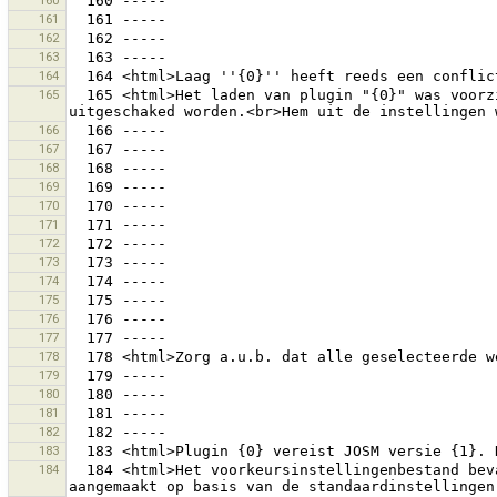
160
161
162
163
164
165
  165 <html>Het laden van plugin "{0}" was voorzien.<br>Deze plugin wordt net langer ontwikkeld en zal waarschijnlijk fouten veroorzaken.<br>Hij zou moeten 
166
167
168
169
170
171
172
173
174
175
176
177
178
179
180
181
182
183
184
  184 <html>Het voorkeursinstellingenbestand bevatte fouten.<br> Er wordt een backup hiervan weggeschreven naar <br>{0}<br> en een nieuw bestand wordt 