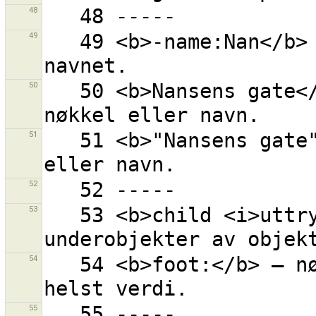
48
49
   49 <b>-name:Nan</b> – «Nan» finnes ikke innen 
50
   50 <b>Nansens gate</b> – «Nansens» og «gate» i 
51
   51 <b>"Nansens gate"</b> – «Nansens gate» i nøkkel 
52
53
   53 <b>child <i>uttrykk</i></b> – alle 
54
   54 <b>foot:</b> – nøkkel «foot» med hvilken som 
55