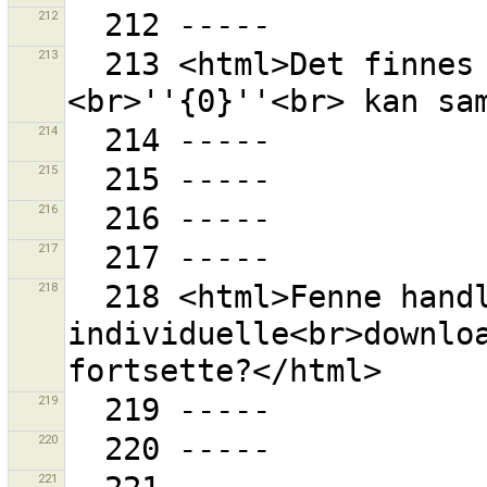
212
213
  213 <html>Det finnes ingen lag som kildelaget 
214
215
216
217
218
  218 <html>Fenne handling krever {0} 
individuelle<br>downloa
219
220
221