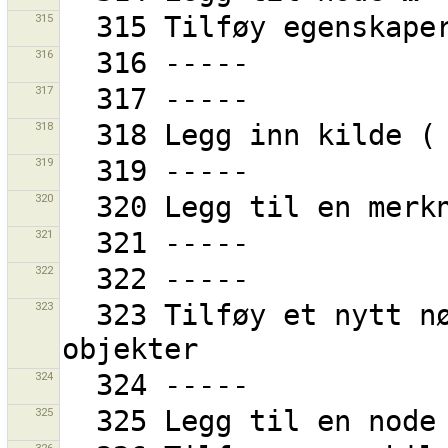
315
316
317
318
319
320
321
322
323
  323 Tilføy et nytt nøkkel/verdi-sett til alle 
324
325