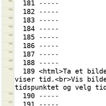
181
182
183
184
185
186
187
188
189
  189 <html>Ta et bilde av din GPS mottaker når den 
viser tid.<br>Vis bilde
190
191