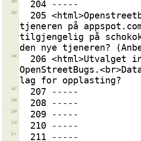
204
205
  205 <html>Openstreetbugs-tillegget bruker den gamle 
tjeneren på appspot.com
tilgjengelig på schokok
206
  206 <html>Utvalget inneholder data fra 
OpenStreetBugs.<br>Data
207
208
209
210
211