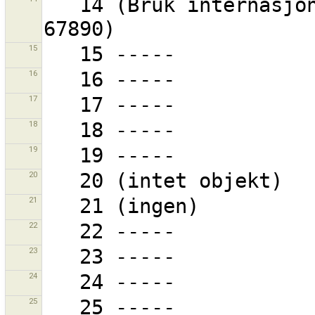
   14 (Bruk internasjonalt nummer, f.eks. +12-345-
15
16
17
18
19
20
21
22
23
24
25