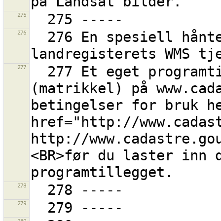
275
276
  276 En spesiell håntering for det franske 
277
  277 Et eget programtillegg for fransk Cadastre wms 
(matrikkel) på www.cada
betingelser for bruk he
href="http://www.cadas
http://www.cadastre.gou
<BR>før du laster inn d
278
279