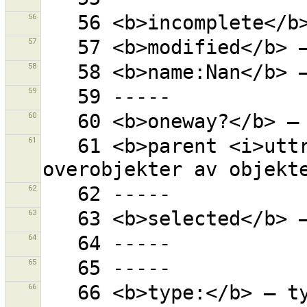
56
57
58
59
60
61
   61 <b>parent <i>uttrykk</i></b> – alle 
62
63
64
65
66
   66 <b>type:</b> – type objekt (<b>node</b>, 