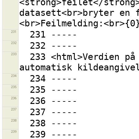
<strong>feilet</strong>
datasett<br>bryter en 
231
232
233
  233 <html>Verdien på "source" er aktivisert ved 
234
235
236
237
238
239