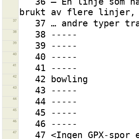
   36 – En linje som har en eller flere noder, som er 
37
38
39
40
41
42
43
44
45
46
47