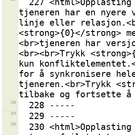
  227 <html>Opplasting <strong>feilet</strong> fordi 
tjeneren har en nyere v
linje eller relasjon.<b
<strong>{0}</strong> m
<br>tjeneren har versj
<br><br>Trykk <strong>{
kun konfliktelementet.<
for å synkronisere hele
tjeneren.<br>Trykk <str
228
229
230
  230 <html>Opplasting til tjeneren 