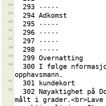
293
294
295
296
297
298
299
300
  300 I følge nformasjon i tilleggsprogram, er {0} 
301
302
  302 Nøyaktighet på Douglas-Peucker linjeforenkling, 
målt i grader.<br>Lave 