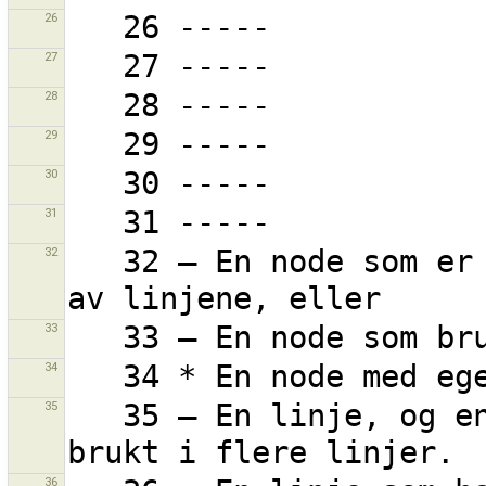
26
27
28
29
30
31
32
   32 – En node som er brukt av flere linjer, og en 
33
34
35
   35 – En linje, og en eller flere av nodene som er 
36