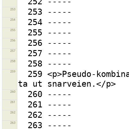
253
254
255
256
257
258
259
  259 <p>Pseudo-kombinasjonstasten ''disabled'' vil 
260
261
262
263