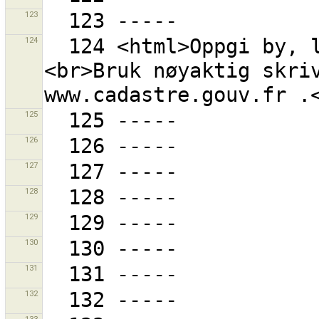
123
124
  124 <html>Oppgi by, landsby eller stedsnavn.
<br>Bruk nøyaktig skriv
125
126
127
128
129
130
131
132