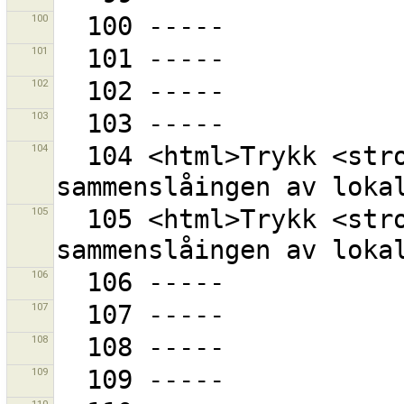
100
101
102
103
104
  104 <html>Trykk <strong>{0}</strong> for å avslutte 
105
  105 <html>Trykk <strong>{0}</strong> for å begynne 
106
107
108
109