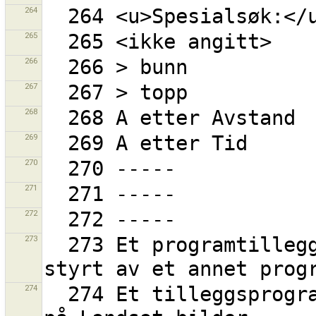
264
265
266
267
268
269
270
271
272
273
  273 Et programtillegg som tillater at JOSM blir 
274
  274 Et tilleggsprogram for å vektorisere vannkant 