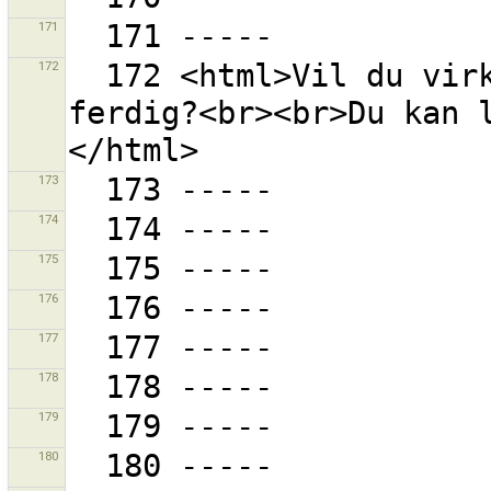
171
172
  172 <html>Vil du virkelig markere denne saken som 
ferdig?<br><br>Du kan 
173
174
175
176
177
178
179
180