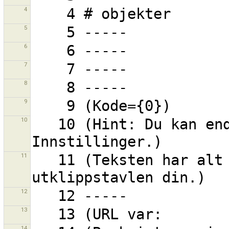
4
5
6
7
8
9
10
   10 (Hint: Du kan endre hurtigtastene i 
11
   11 (Teksten har alt blitt kopiert til 
12
13
14