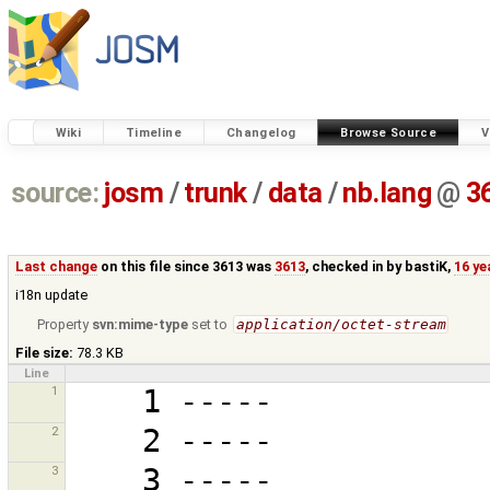
Wiki
Timeline
Changelog
Browse Source
V
source:
josm
/
trunk
/
data
/
nb.lang
@
3
Last change
on this file since 3613 was
3613
, checked in by
bastiK
,
16 ye
i18n update
Property
svn:mime-type
set to
application/octet-stream
File size:
78.3 KB
Line
1
2
3