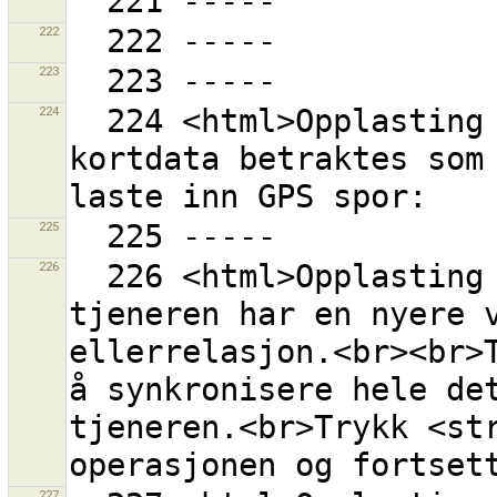
222
223
224
  224 <html>Opplasting av ubehandlede GPS-data som 
kortdata betraktes som 
225
226
  226 <html>Opplasting <strong>feilet</strong> fordi 
tjeneren har en nyere v
ellerrelasjon.<br><br>T
å synkronisere hele det
tjeneren.<br>Trykk <str
227