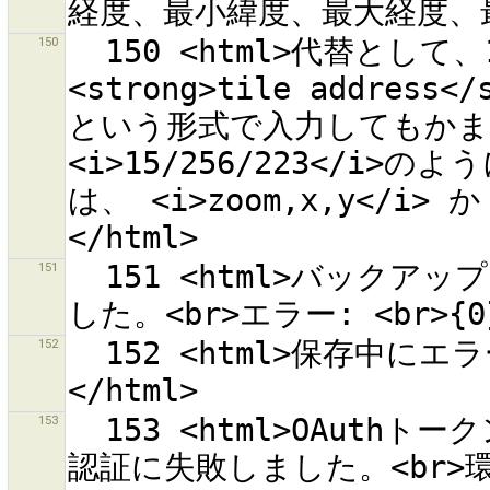
150
  150 <html>代替として、1つのタイルのために、 
<strong>tile address</
という形式で入力してもかま
<i>15/256/223</i>のよ
は、 <i>zoom,x,y</i> 
151
  151 <html>バックアップファイルの復元中にエラーが発生しま
152
  152 <html>保存中にエラー発生。<br>エラー: <br>{0}
153
  153 <html>OAuthトークン''{0}''を使用してOSMサーバーでの
認証に失敗しました。<br>