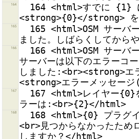
164
  164 <html>すでに {1} に閉じられているため、変更セット 
165
  165 <html>OSM サーバー ''{0}'' との通信がタイムアウトし
166
  166 <html>OSM サーバー ''{0}'' との通信に失敗しました。
サーバーは以下のエラーコー
しました:<br><strong>エラ
167
  167 <html>レイヤー{0}をロードできません ''{1}''。<br>エ
168
  168 <html>{0} プラグインは、メインの ''{1}'' クラスが
<br>見つからなかったため