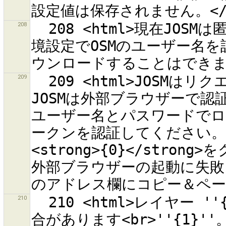
208
  208 <html>現在JOSMは匿名ユーザーで起動しています。<br>環
境設定でOSMのユーザー名
209
  209 <html>JOSMはリクエストトークンの取得に成功しました。
JOSMは外部ブラウザーで認
ユーザー名とパスワードで
ークンを認証してください
<strong>{0}</stron
外部ブラウザーの起動に失敗
210
  210 <html>レイヤー ''{0}'' には既に次のオブジェクトの競
合があります<br>''{1}