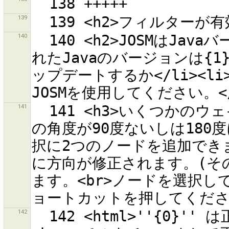
139
140
  140 <h2>JOSMはJavaバージョン{0}が必要です。</h2>検出さ
れたJavaのバージョンは{1}です
ップデートするか</li><li
141
  141 <h3>いくつかのウェイが選択されている場合、図形の交点
の角度が90度ないしは180
択に2つのノードを追加でき
に方向が修正されます。(そ
ます。<br>ノードを選択し
142
  142 <html>''{0}'' は正しいOSM API URLではありません。