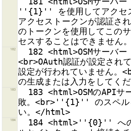
  181 <html>OSMサーバー ''{0}'' にアクセストークン 
''{1}'' を使用してアク
アクセストークンが認証され
のトークンを使用してこの
182
  182 <html>OSMサーバー ''{0}'' にて認証が失敗しました。
<br>OAuth認証が設定さ
設定が行われていません。<
183
  183 <html>OSMのAPIサーバー認証用URL ''{0}'' の作成に失
敗。<br>''{1}'' の
184
  184 <html>''{0}'' への接続に失敗。<br> ''{1}'' のスペ