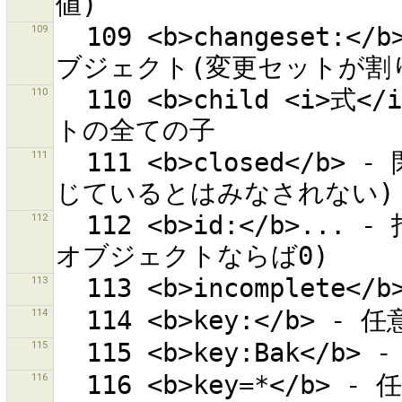
109
  109 <b>changeset:</b>... - 指定された変更セットIDのオ
110
  110 <b>child <i>式</i></b> - 式にマッチしたオブジェク
111
  111 <b>closed</b> - 閉じたウェイすべて(単独のノードは閉
112
  112 <b>id:</b>... - 指定されたIDを持つオブジェクト(新規
113
114
115
116
  116 <b>key=*</b> - 任意の値を持つキー ''key'' に一致。 