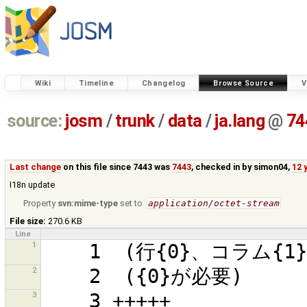
Wiki
Timeline
Changelog
Browse Source
V
source:
josm
/
trunk
/
data
/
ja.lang
@
74
Last change
on this file since 7443 was
7443
, checked in by
simon04
,
12 
I18n update
Property
svn:mime-type
set to
application/octet-stream
File size:
270.6 KB
Line
1
2
3