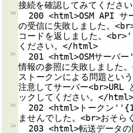
200
  200 <html>OSM API サーバー ''{1}'' から変更セットの一覧
の受信に失敗しました。<br
コードを返しました。<br>'
201
  201 <html>OSMサーバー''{0}''から現在のユーザーについての
情報の参照に失敗しました。
ストークンによる問題という
注意してサーバー<br>UR
202
  202 <html>トークン''{1}''でOSMサーバー''{0}''に接続でき
203
  203 <html>転送データの問題により<br>''{0}'' への<br>ア