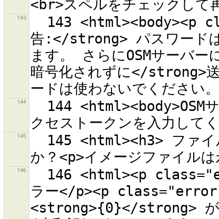
143
  143 <html><body><p class="warning-body"><strong>警
告:</strong> パスワ
ます。 さらにOSMサーバーに
暗号化されずに</strong>
144
  144 <html><body>OSMサーバー''{0}''で認証されたOAuthア
145
  145 <html><h3> ファイル {0} をディスクから削除します
146
  146 <html><p class="error-header">ヘルプ情報参照中にエ
ラー</p><p class="e
<strong>{0}</stro