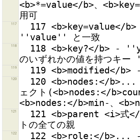
<b>*=value</b>、<b>key
117
  117 <b>key=value</b> - キー ''key'' は完全に 
118
  118 <b>key?</b> - ''yes''、''true''、''1''、''on'' 
119
120
  120 <b>nodes:</b>... - 指定された数のノードを持つオブジ
ェクト(<b>nodes:</b>cou
121
  121 <b>parent <i>式</i></b> - 式にマッチしたオブジェク
122
  122 <b>role:</b>... - リレーション中で指定されたロール