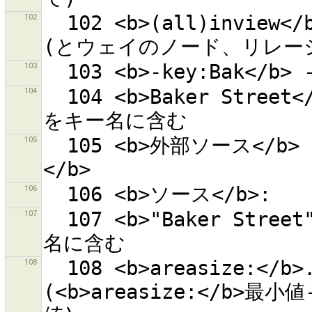
102
  102 <b>(all)inview</b> - 現在のビュー内のオブジェクト
103
104
  104 <b>Baker Street</b> - ''Baker'' と ''Street'' 
105
  105 <b>外部ソース</b> {0} <b>から提供されたプラグイン
106
107
  107 <b>"Baker Street"</b> - ''Baker Street'' をキー
108
  108 <b>areasize:</b>... - 閉じたウェイの面積をm²で指定 
(<b>areasize:</b>最小値