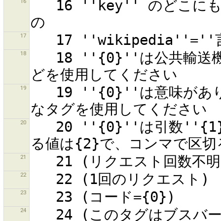
16
   16 ''key'' のどこにも ''valuefragment'' を含まないも
17
18
   18 ''{0}''は公共輸送機関ではありません。例えば''{1}''な
19
   19 ''{0}''は意味がありません。''{1}''などのもっと具体的
20
   20 ''{0}''は引数''{1}''に有効な値ではありません。取りう
21
22
23
24
   24 (このタグはブスバーとベイを使用して詳細をマッピングで