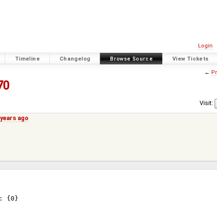
Login
Timeline
Changelog
Browse Source
View Tickets
←
Pr
70
Visit:
 years ago