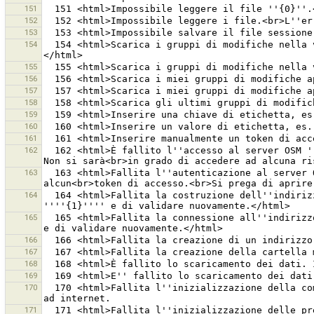
151
152
153
154
  154 <html>Scarica i gruppi di modifiche nella vista corrente della mappa.<br><em>Disabilitato. Al momento non c''è alcuna vista della mappa aperta.</em>
155
156
157
158
159
160
161
162
  162 <html>È fallito l''accesso al server OSM ''{0}''<br>con il token di accesso ''{1}''.<br>Il server ha rifiutato il token di accesso come non autorizzato. 
163
  163 <html>Fallita l''autenticazione al server OSM ''{0}''.<br>Si sta utilizzando OAuth per l''autenticazione, però al momento non è stato configurato 
164
  164 <html>Fallita la costruzione dell''indirizzo URL ''''{0}'''' per la validazione del server delle API di OSM.<br>Si prega di controllare l''ortografia di 
165
  165 <html>Fallita la connessione all''indirizzo URL ''''{0}''''.<br>Si prega di controllare l''ortografia di ''''{1}'''', la propria connessione ad internet 
166
167
168
169
170
  170 <html>Fallita l''inizializzazione della comunicazione con il server OSM {0}.<br>Controlla l''indirizzo URL del server nelle preferenze e la connessione 
171