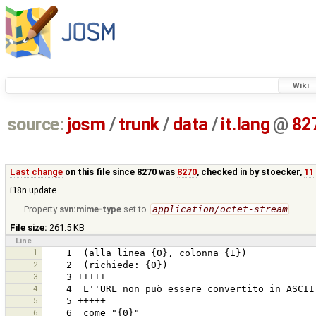
Wiki
source:
josm
/
trunk
/
data
/
it.lang
@
82
Last change
on this file since 8270 was
8270
, checked in by
stoecker
,
11
i18n update
Property
svn:mime-type
set to
application/octet-stream
File size:
261.5 KB
Line
1
2
3
4
5
6