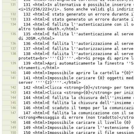
131
  131 <html>In alternativa è possibile inserire un <strong>indirizzo di un singolo tassello</strong> nel formato <i>livelloingrandimento/x/y</i>, es. 
132
133
134
  134 <html>È fallita l''autenticazione con il server OSM con il token OAuth ''''{0}''''.<br>Si prega di aprire la finestra delle preferenze e di ottenere un 
135
  135 <html>È fallita l''autenticazione al server OSM con il nome utente ''''{0}''''.<br>Si prega di controllare il nome utente e la password nelle preferenze 
136
137
138
  138 <html>È faliita l''autorizzazione al server OSM con il token OAuth ''''{0}''''.<br>Il token non è autorizzato ad accedere alla risorsa 
139
  139 <html>Apri automaticamente la finestra ''Scarica da OSM'' ad ogni avvio di JOSM.<br>E'' possibile aprirla manualmente dal menu File o dalla barra degli 
140
141
  141 <html>Impossibile caricare {0} oggetti mediante una singola richiesta perché<br>è stata superata la dimensione massima {1} del gruppo di modifiche sul 
142
143
144
145
146
147
  147 <html>È fallita la comunicazione con il server OSM ''{0}''. Il server ha risposto<br>con l''errore seguente:<br><strong>Codice errore:<strong> {1}<br>
148
149
150