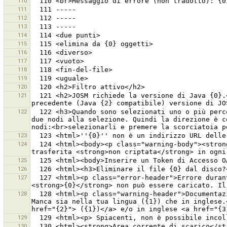
110
111
112
113
114
115
116
117
118
119
120
121
  121 <h2>JOSM richiede la versione di Java {0}.</h2>Versione di Java rilevata: {1}.<br>Si può <ul><li>aggiornare Java (JRE) oppure</li><li>utilizzare una 
122
  122 <h3>Quando sono selezionati uno o più percorsi, la disposizione è resa in modo che tutti gli angoli siano di 90 o 180 gradi.</h3>Si possono aggiungere 
due nodi alla selezione. Quindi la direzione è c
123
124
  124 <html><body><p class="warning-body"><strong>Attenzione:</strong> La password è memorizzata in chiaro nel file delle preferenze di JOSM. Inoltre è 
125
126
127
  127 <html><p class="error-header">Errore durante l''ottenimento delle informazioni di aiuto</p><p class="error-body">Il contenuto per l''argomento di aiuto 
128
  128 <html><p class="warning-header">Documentazione mancante</p><p class="warning-body">La documentazione per <strong>{0}</strong> non è ancora disponibile. 
Manca sia nella tua lingua ({1}) che in inglese.
129
130