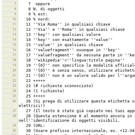
7
8
9
10
11
12
13
14
15
16
17
18
19
20
21
22
23
24
25
26
   26 (Si prega di utilizzare questa etichetta solamente se è non è possibile una mappatura dettagliata utilizzando blindosbarre elettriche e scomparti 
27
28
   28 (Questa estensione è al momento ancora in sviluppo!!!) Collega e sincronizza un video georeferenziato con un tracciato GPS, per utilizzarlo 
29
30