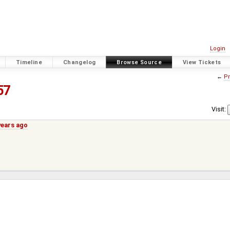
Login
Timeline
Changelog
Browse Source
View Tickets
←
Pr
57
Visit:
years ago