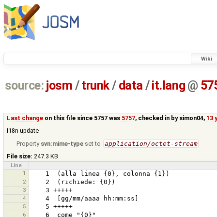
Wiki
source:
josm
/
trunk
/
data
/
it.lang
@
57
Last change
on this file since 5757 was
5757
, checked in by
simon04
,
13 
I18n update
Property
svn:mime-type
set to
application/octet-stream
File size:
247.3 KB
Line
1
2
3
4
5
6