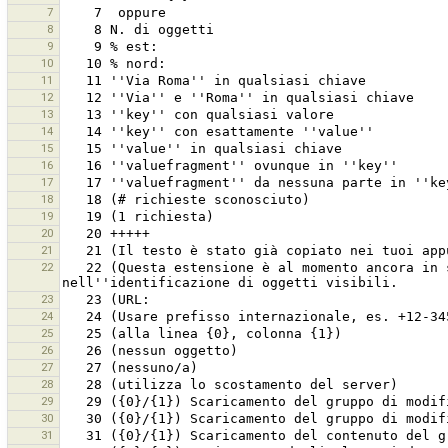
7
8
9
10
11
12
13
14
15
16
17
18
19
20
21
22
   22 (Questa estensione è al momento ancora in sviluppo!!!) Collega e sincronizza un video georeferenziato con un tracciato GPS, per utilizzarlo 
23
24
25
26
27
28
29
30
31