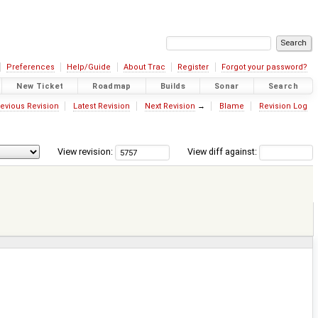
Preferences
Help/Guide
About Trac
Register
Forgot your password?
New Ticket
Roadmap
Builds
Sonar
Search
evious Revision
Latest Revision
Next Revision
→
Blame
Revision Log
View revision:
View diff against: