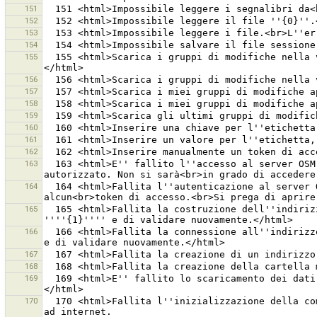
151
152
153
154
155
  155 <html>Scarica i gruppi di modifiche nella vista corrente della mappa.<br><em>Disabilitato. Al momento non c''è alcuna vista della mappa aperta.</em>
156
157
158
159
160
161
162
163
  163 <html>E'' fallito l''accesso al server OSM ''{0}''<br>con il token di accesso ''{1}''.<br>Il server ha rifiutato il token di accesso come non 
164
  164 <html>Fallita l''autenticazione al server OSM ''{0}''.<br>Si sta utilizzando OAuth per l''autenticazione, però al momento non è stato configurato 
165
  165 <html>Fallita la costruzione dell''indirizzo URL ''''{0}'''' per la validazione del server delle API di OSM.<br>Si prega di controllare l''ortografia di 
166
  166 <html>Fallita la connessione all''indirizzo URL ''''{0}''''.<br>Si prega di controllare l''ortografia di ''''{1}'''', la propria connessione ad internet 
167
168
169
  169 <html>E'' fallito lo scaricamento dei dati. Il loro formato non è supportato, è mal-formato, e/o inconsistente.<br><br>Dettagli (non tradotti): {0}
170
  170 <html>Fallita l''inizializzazione della comunicazione con il server OSM {0}.<br>Controlla l''indirizzo URL del server nelle preferenze e la connessione 