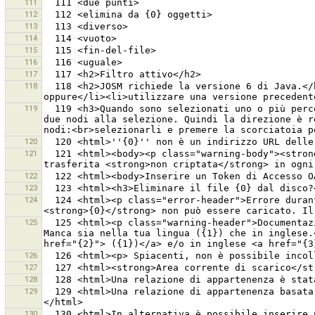
111
112
113
114
115
116
117
118
  118 <h2>JOSM richiede la versione 6 di Java.</h2>Versione Java individuata: {0}.<br>E'' possibile <ul><li>aggiornare la propria versione di Java (JRE) 
119
  119 <h3>Quando sono selezionati uno o più percorsi, la disposizione è resa in modo che tutti gli angoli siano di 90 o 180 gradi.</h3>Si possono aggiungere 
due nodi alla selezione. Quindi la direzione è r
120
121
  121 <html><body><p class="warning-body"><strong>Attenzione:</strong> La password è memorizzata in chiaro nel file delle preferenze di JOSM. Inoltre è 
122
123
124
  124 <html><p class="error-header">Errore durante l''ottenimento delle informazioni di aiuto</p><p class="error-body">Il contenuto per l''argomento di aiuto 
125
  125 <html><p class="warning-header">Documentazione mancante</p><p class="warning-body">La documentazione per <strong>{0}</strong> non è ancora disponibile. 
Manca sia nella tua lingua ({1}) che in inglese.
126
127
128
129
  129 <html>Una relazione di appartenenza basata su un ruolo è stata copiata su tutte le nuove strade<br>Verificare l''operazione e correggere dove necessario.
130
  130 <html>In alternativa è possibile inserire un <strong>indirizzo di un singolo tassello</strong> nel formato <i>livelloingrandimento/x/y</i>, es. 