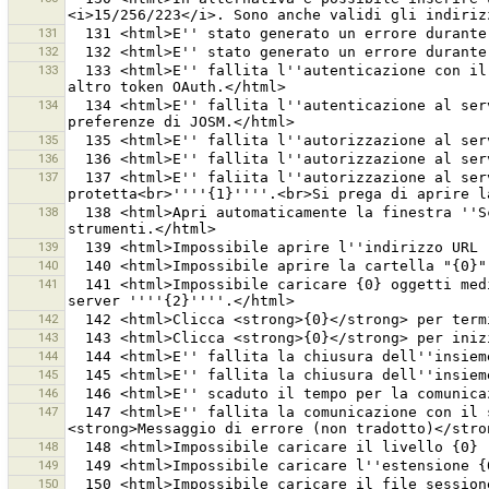
131
132
133
  133 <html>E'' fallita l''autenticazione con il server OSM con il token OAuth ''''{0}''''.<br>Si prega di aprire la finestra delle preferenze e di ottenere un 
134
  134 <html>E'' fallita l''autenticazione al server OSM con il nome utente ''''{0}''''.<br>Si prega di controllare il nome utente e la password nelle 
135
136
137
  137 <html>E'' faliita l''autorizzazione al server OSM con il token OAuth ''''{0}''''.<br>Il token non è autorizzato ad accedere alla risorsa 
138
  138 <html>Apri automaticamente la finestra ''Scarica da OSM'' ad ogni avvio di JOSM.<br>E'' possibile aprirla manualmente dal menu File o dalla barra degli 
139
140
141
  141 <html>Impossibile caricare {0} oggetti mediante una singola richiesta perché<br>è stata superata la dimensione massima {1} del gruppo di modifiche sul 
142
143
144
145
146
147
  147 <html>E'' fallita la comunicazione con il server OSM ''{0}''. Il server ha risposto<br>con l''errore seguente:<br><strong>Codice errore:<strong> {1}<br>
148
149
150