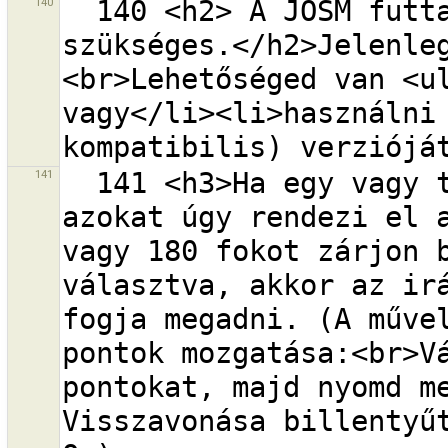
140
  140 <h2> A JOSM futtatásához a {0} verziójú Java 
szükséges.</h2>Jelenle
<br>Lehetőséged van <ul
vagy</li><li>használni 
141
  141 <h3>Ha egy vagy több vonal ki van választva, 
azokat úgy rendezi el a
vagy 180 fokot zárjon b
választva, akkor az irá
fogja megadni. (A művel
pontok mozgatása:<br>Vá
pontokat, majd nyomd me
Visszavonása billentyű