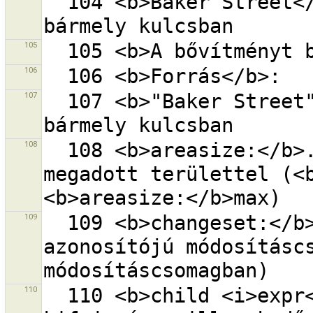
  104 <b>Baker Street</b> - ''Baker'' és ''Street'' 
105
106
107
  107 <b>"Baker Street"</b> - ''Baker Street'' 
108
  108 <b>areasize:</b>... - zárt vonalak m²-ben 
megadott területtel (<b
109
  109 <b>changeset:</b>... - objektumok a megadott 
azonosítójú módosításcs
110
  110 <b>child <i>expr</i></b> - az <i>expr</i> 