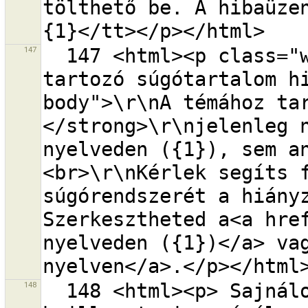
tölthető be. A hibaüze
147
  147 <html><p class="warning-header">A témához 
tartozó súgótartalom h
body">\r\nA témához ta
</strong>\r\njelenleg n
nyelveden ({1}), sem a
<br>\r\nKérlek segíts f
súgórendszerét a hiányz
Szerkesztheted a<a href
nyelveden ({1})</a> vag
148
  148 <html><p> Sajnálom, de nem lehetséges címkéket 