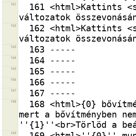
161
  161 <html>Kattints <strong>{0}</strong> az 
162
  162 <html>Kattints <strong>{0}</strong> az 
163
164
165
166
167
168
  168 <html>{0} bővítmény betöltése nem sikerült, 
mert a bővítményben nem
169
  169 <html>''{0}'' munkamenet fájl betöltése 