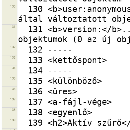
130
  130 <b>user:anonymous</b> - anonim felhasználó 
131
  131 <b>version:</b>... - megadott verziójú 
132
133
134
135
136
137
138
139