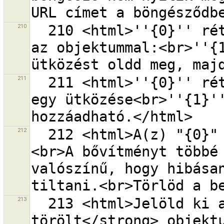
210
  210 <html>''{0}'' rétegen már van egy ütközés ezzel 
az objektummal:<br>''{1
211
  211 <html>''{0}'' rétegen az objektumnak már van 
egy ütközése<br>''{1}''
212
  212 <html>A(z) "{0}" bővítmény betöltését kérted.
<br>A bővítményt többé 
valószínű, hogy hibásan
213
  213 <html>Jelöld ki a <strong>helyileg 
törölt</strong> objekt