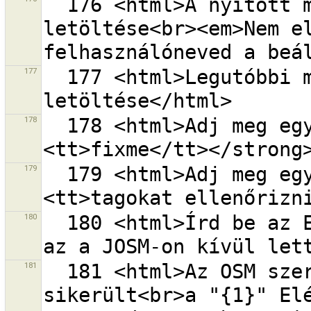
  176 <html>A nyitott módosításcsomagjaim 
letöltése<br><em>Nem el
177
  177 <html>Legutóbbi módosításcsomagok 
178
  178 <html>Adj meg egy címkekulcsot, pl. <strong>
179
  179 <html>Adj meg egy címkeértéket, pl. <strong>
180
  180 <html>Írd be az Elérési Tokent manuálisan, ha 
181
  181 <html>Az OSM szerver elérése ("{0}") nem 
sikerült<br>a "{1}" Elé