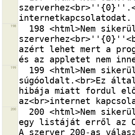
szerverhez<br>''{0}''.<
198
  198 <html>Nem sikerült kapcsolódni a távoli 
szerverhez<br>''{0}''<b
azért lehet mert a prog
199
  199 <html>Nem sikerült megnyitni a {0} oldalon lévő 
súgóoldalt.<br>Ez által
hibája miatt fordul elő
200
  200 <html>Nem sikerült lekérni a módosításcsomagok 
egy listáját erről az O
A szerver 200-as válasz