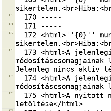
170
171
172
  172 <html>''{0}'' munkamenet fájl mentése 
173
  173 <html>A jelenlegi térképnézet 
módosításcsomagjainak l
174
  174 <html>A jelenlegi térképnézet 
175
  175 <html>A nyitott módosításcsomagjaim 
176