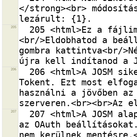
</strong><br> módosítás
205
  205 <html>Ez a fájlimport összefoglaló. 
<br/>Eldobhatod a beáll
gombra kattintva<br/>Né
206
  206 <html>A JOSM sikeresen letöltötte az Elérési 
Tokent. Ezt most elfoga
használni a jövőben az 
207
  207 <html>A JOSM alapértékre fogja visszaállítani 
az OAuth beállításokat.