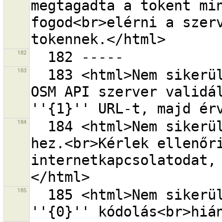
megtagadta a tokent min
fogod<br>elérni a szerv
182
183
  183 <html>Nem sikerült ''{0}'' URL-t készíteni az 
OSM API szerver validál
184
  184 <html>Nem sikerült csatlakozni a ''{0}'' URL-
hez.<br>Kérlek ellenőri
internetkapcsolatodat,
185
  185 <html>Nem sikerült URL-t készíteni, mert a(z) 