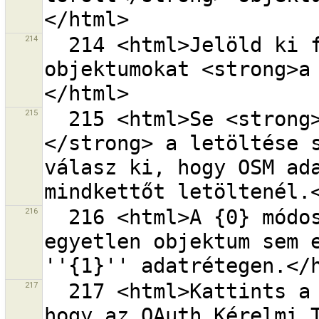
214
  214 <html>Jelöld ki feltöltésre a módosított 
objektumokat <strong>a
215
  215 <html>Se <strong>{0}</strong> se <strong>{1}
</strong> a letöltése s
válasz ki, hogy OSM ada
216
  216 <html>A {0} módosításcsomag tartalmából 
egyetlen objektum sem e
217
  217 <html>Kattints a <strong>{0}</strong> gombra, 
hogy az OAuth Kérelmi 