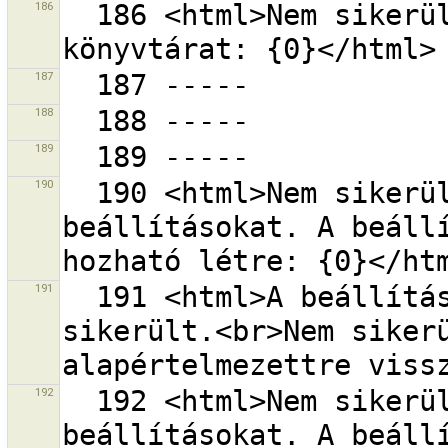
186
  186 <html>Nem sikerült létrehozni a hiányzó cache 
187
188
189
190
  190 <html>Nem sikerült inicializálni a 
beállításokat. A beállí
191
  191 <html>A beállítások inicializálása nem 
sikerült.<br>Nem sikerü
192
  192 <html>Nem sikerült inicializálni a 
beállításokat. A beállí