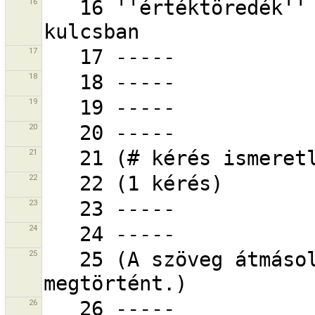
16
   16 ''értéktöredék'' sehol sem szerepek a ''key'' 
17
18
19
20
21
22
23
24
25
   25 (A szöveg átmásolása a vágólapra már 
26