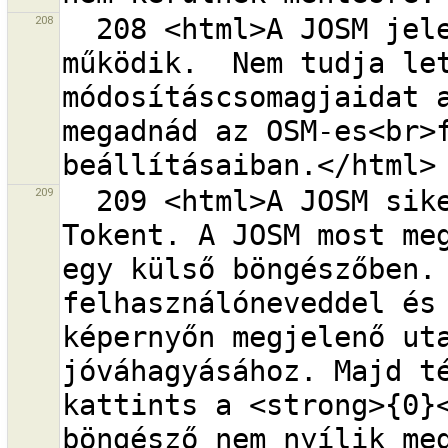
208
  208 <html>A JOSM jelenleg névtelen felhasználóval 
működik.  Nem tudja let
módosításcsomagjaidat a
megadnád az OSM-es<br>f
209
  209 <html>A JOSM sikeresen fogadta a Kérelmi 
Tokent. A JOSM most meg
egy külső böngészőben. 
felhasználóneveddel és 
képernyőn megjelenő uta
jóváhagyásához. Majd té
kattints a <strong>{0}<
böngésző nem nyílik meg