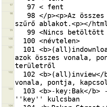
97
98
   98 </p><p>Az összes megjelenítéséhez zárd be a 
99
100
101
  101 <b>(all)indownloadedarea</b> - objektumok (és 
azok összes vonala, pon
102
  102 <b>(all)inview</b> - objektumok (és azok összes 
103
  103 <b>-key:Bak</b> - ''Bak'' nem szerepel a 
104