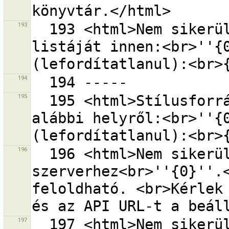
193
  193 <html>Nem sikerült letölteni a készletforrások 
listáját innen:<br>''{0
194
195
  195 <html>Stílusforrások betöltése sikertelen az 
alábbi helyről:<br>''{0
196
  196 <html>Nem sikerült kapcsolódni a távoli 
szerverhez<br>''{0}''.<
feloldható. <br>Kérlek 
197
  197 <html>Nem sikerült kapcsolódni a távoli 