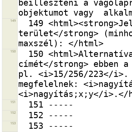
beilleszteni a vágólapr
149
  149 <html><strong>Jelenlegi letöltött 
terület</strong> (minho
150
  150 <html>Alternatíva: írd be egy <strong>szelet 
címét</strong> ebben a 
pl. <i>15/256/223</i>. 
megfelelnek: <i>nagyítá
151
152
153