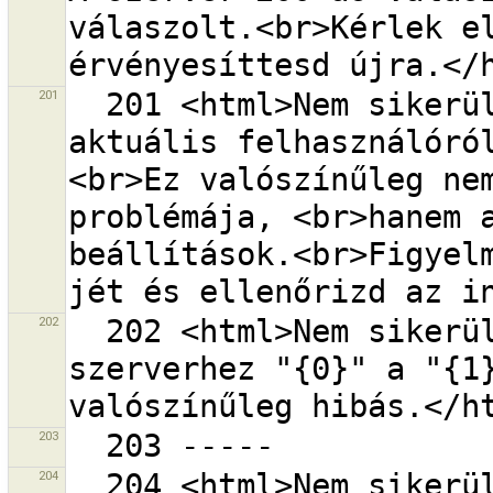
válaszolt.<br>Kérlek el
201
  201 <html>Nem sikerült információkat letölteni az 
aktuális felhasználóró
<br>Ez valószínűleg nem
problémája, <br>hanem a
beállítások.<br>Figyel
202
  202 <html>Nem sikerült aláírni a kérelmet az OSM 
szerverhez "{0}" a "{1}
203
204
  204 <html>Nem sikerült a feltöltés a <strong>{0}