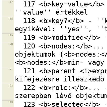
117
  117 <b>key=value</b> - ''key'' kulcs pontosan 
118
  118 <b>key?</b> - ''key'' kulcs az alábbi értékek 
119
120
  120 <b>nodes:</b>... - ennyi pontot tartalmazó 
objektumok (<b>nodes:</
121
  121 <b>parent <i>expr</i></b> - az <i>expr</i> 
122
  122 <b>role:</b>... - a kapcsolatban a megadott 
123