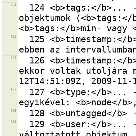
124
  124 <b>tags:</b>... - ennyi címkét tartalmazó 
objektumok (<b>tags:</b
125
  125 <b>timestamp:</b>min/max - objektumok, amik 
126
  126 <b>timestamp:</b>időbélyeg - objektumok, amik 
ekkor voltak utoljára 
127
  127 <b>type:</b>... - objektum a következő típusok 
128
129
  129 <b>user:</b>... - felhasználó által 