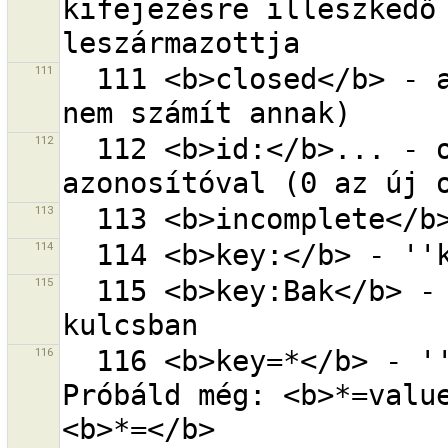
kifejezésre illeszkedő 
111
  111 <b>closed</b> - az összes zárt vonal (egy pont 
112
  112 <b>id:</b>... - objektumok a megadott 
113
114
115
  115 <b>key:Bak</b> - ''Bak'' bárhol a ''key'' 
116
  116 <b>key=*</b> - ''key'' kulcs bármely értékkel. 
Próbáld még: <b>*=value