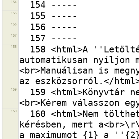
154
155
156
157
158
  158 <html>A ''Letöltés OSM-ről'' ablak 
automatikusan nyíljon 
<br>Manuálisan is megny
159
  159 <html>Könyvtár nem megnyitható ''{0}''.
160
  160 <html>Nem tölthető fel {0} objektum egy 
kérésben, mert a<br>\r\