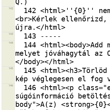
142
  142 <html>''{0}'' nem egy érvényes OSM API URL.
<br>Kérlek ellenőrizd, 
143
144
  144 <html><body>Add meg az OAuth elérési tokent,  
melyet jóváhagytál az 
145
  145 <html><h3>Törlöd a(z) {0} fájl a lemezről?<p>A 
146
  146 <html><p class="error-header">Hiba történt a 
súgóinformáció betölté
body">A(z) <strong>{0}<