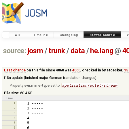
Wiki
Timeline
Changelog
Browse Source
V
source:
josm
/
trunk
/
data
/
he.lang
@
4
Last change
on this file since 4060 was
4060
, checked in by
stoecker
,
15
i18n update (finished major German translation changes)
Property
svn:mime-type
set to
application/octet-stream
File size:
60.4 KB
Line
1
2
3
4
5
6