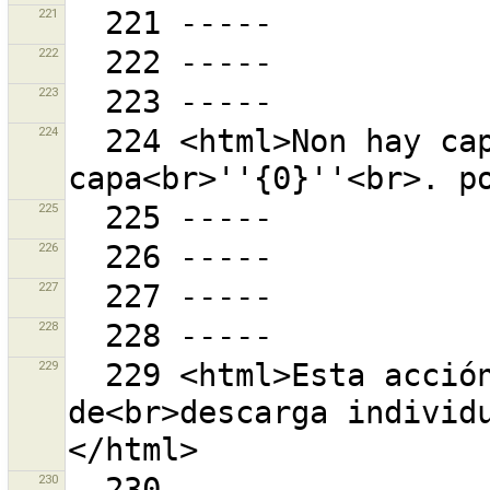
221
222
223
224
  224 <html>Non hay capas á que a 
225
226
227
228
229
  229 <html>Esta acción require {0} peticións 
de<br>descarga individ
230