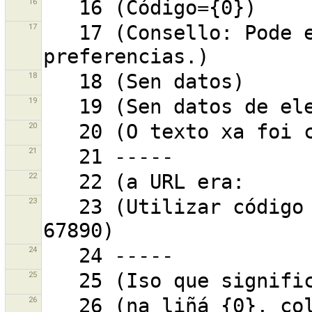
16
17
   17 (Consello: Pode editar os atallos nas 
18
19
20
21
22
23
   23 (Utilizar código internacional, como +12-345-
24
25
26