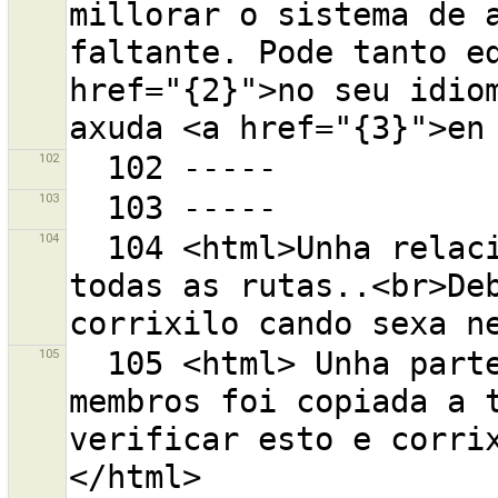
millorar o sistema de a
faltante. Pode tanto ed
href="{2}">no seu idiom
102
103
104
  104 <html>Unha relación de membros foi copiada a 
todas as rutas..<br>Deb
105
  105 <html> Unha parte baseada na relación de 
membros foi copiada a t
verificar esto e corri