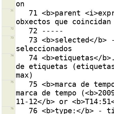
71
   71 <b>parent <i>expr</i></b> - todos os pais de 
72
73
   73 <b>selected</b> - todos os obxectos 
74
   74 <b>etiquetas</b>...-obxecto con un número dado 
de etiquetas (etiqueta
75
   75 <b>marca de tempo:</b>...-obxectos con esta 
marca de tempo (<b>200
76
   76 <b>type:</b> - tipo do obxecto(<b>node</b>,