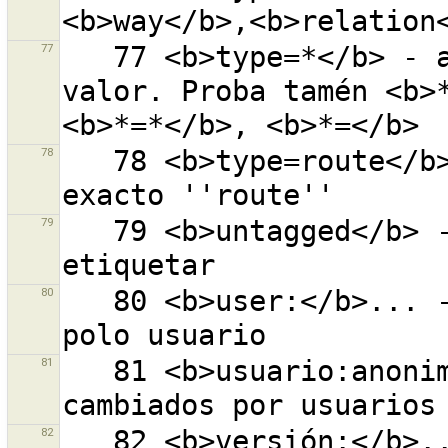
77
   77 <b>type=*</b> - a clave ''type'' con calquer 
valor. Proba tamén <b>*
78
   78 <b>type=route</b> - a clave ''type'' co valor 
79
   79 <b>untagged</b> - todos os obxectos sen 
80
   80 <b>user:</b>... - todos os obxectos cambiados 
81
   81 <b>usuario:anonimo</b>- todos os obxectos 
82
   82 <b>versión:</b>...-obxecto coa versión dada (0 