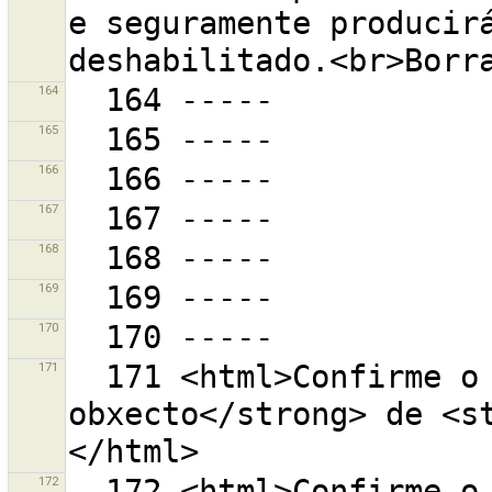
e seguramente producirá
164
165
166
167
168
169
170
171
  171 <html>Confirme o borrado de <strong>1 
obxecto</strong> de <s
172
  172 <html>Confirme o borrado de <strong>1 