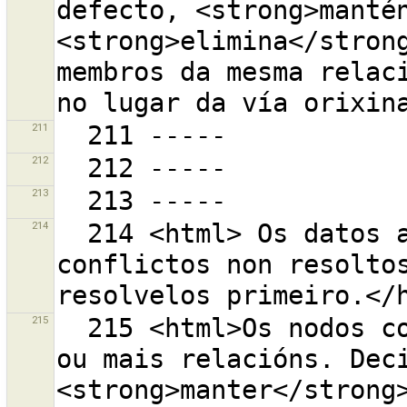
defecto, <strong>mantén
<strong>elimina</strong
membros da mesma relaci
211
212
213
214
  214 <html> Os datos a subir participan en 
conflictos non resoltos
215
  215 <html>Os nodos combinados son  membros de unha 
ou mais relacións. Deci
<strong>manter</strong>