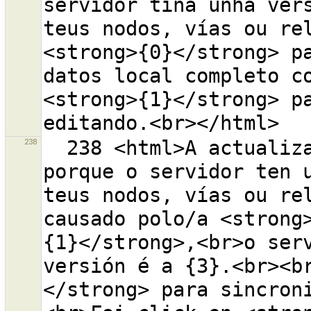
servidor tiña unha vers
teus nodos, vías ou rel
<strong>{0}</strong> pa
datos local completo co
<strong>{1}</strong> pa
238
  238 <html>A actualización <strong>fallou</strong> 
porque o servidor ten u
teus nodos, vías ou rel
causado polo/a <strong
{1}</strong>,<br>o serv
versión é a {3}.<br><b
</strong> para sincron