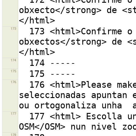
obxecto</strong> de <s
173
  173 <html>Confirme o borrado<strong>{0} 
obxectos</strong> de <
174
175
176
  176 <html>Please make sure todas as vias 
seleccionadas apuntan e
177
  177 <html> Escolla un <strong> rango de teselas de 
178