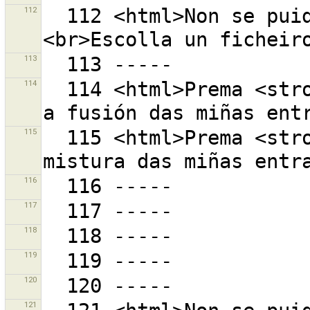
112
  112 <html>Non se puido abrir o directorio "{0}".
113
114
  114 <html>Prema <strong>{0}</strong> para terminar 
115
  115 <html>Prema <strong>{0}</strong> para iniciar a 
116
117
118
119
120
121