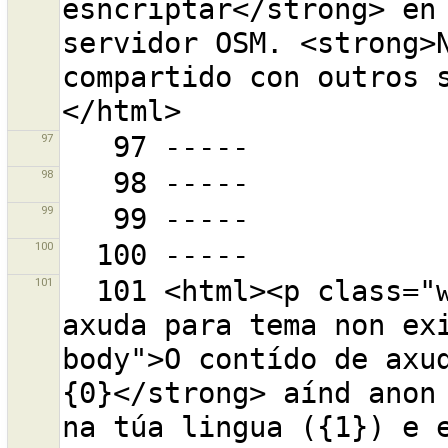
esncriptar</strong> en 
servidor OSM. <strong>N
compartido con outros 
97
98
99
100
101
  101 <html><p class="warning-header">O contido de 
axuda para tema non ex
body">O contído de axu
{0}</strong> aínd anon 
na túa lingua ({1}) e e