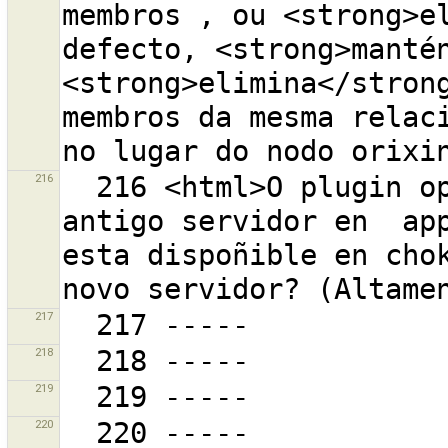
membros , ou <strong>el
defecto, <strong>mantén
<strong>elimina</strong
membros da mesma relaci
216
  216 <html>O plugin openstreetbugs está a usar o 
antigo servidor en  app
esta dispoñible en chok
217
218
219
220