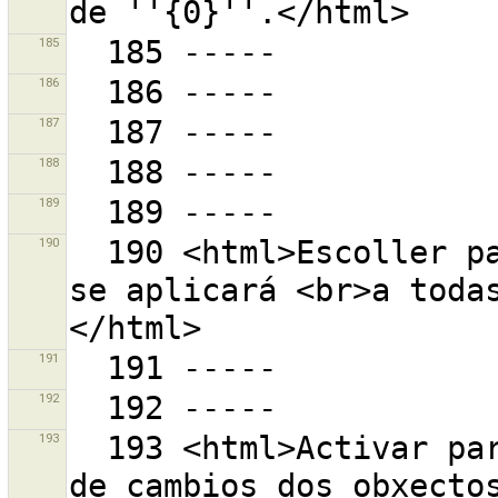
185
186
187
188
189
190
  190 <html>Escoller para habilitar o etiquetado que 
se aplicará <br>a toda
191
192
193
  193 <html>Activar para amosar soamente os conxuntos 
de cambios dos obxectos