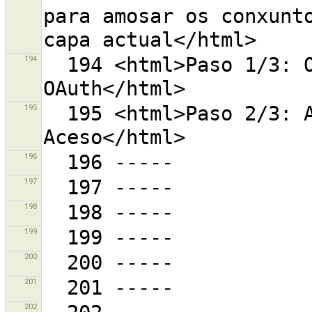
para amosar os conxunto
194
  194 <html>Paso 1/3: Obter un Token de petición de 
195
  195 <html>Paso 2/3: Autorizar e obter un Token de 
196
197
198
199
200
201
202