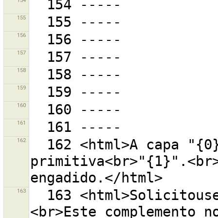
154
155
156
157
158
159
160
161
162
  162 <html>A capa "{0}" ainda ten un conflicto coa 
primitiva<br>"{1}".<br>
163
  163 <html>Solicitouse cargar o complemento "{0}".
<br>Este complemento no