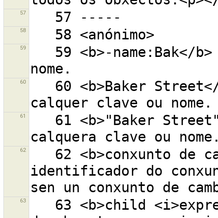
57
58
59
   59 <b>-name:Bak</b> - que non conteña ''Bak'' no 
60
   60 <b>Baker Street</b> - ''Baker'' e ''Street'' en 
61
   61 <b>"Baker Street"</b> - ''Baker Street'' en 
62
   62 <b>conxunto de cambios:</b>...-obxecto co 
identificador do conxun
63
   63 <b>child <i>expresión</i></b> - todos os fillos 