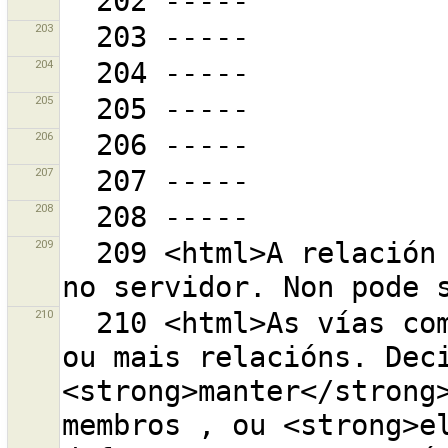
203
204
205
206
207
208
209
  209 <html>A relación filla<br>{0}<br>está borrada 
210
  210 <html>As vías combinadas son  membros de unha 
ou mais relacións. Deci
<strong>manter</strong>
membros , ou <strong>el