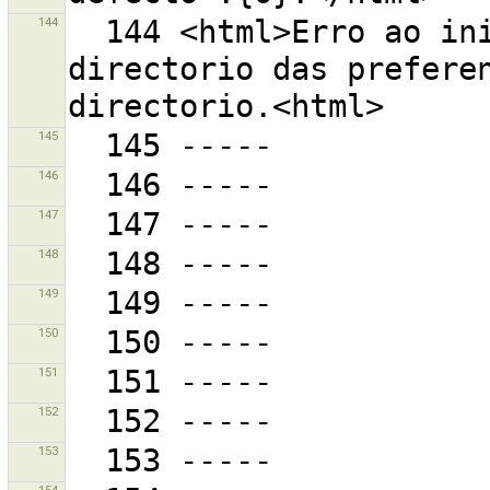
144
  144 <html>Erro ao inicializar as preferencias.<br>O 
directorio das preferen
145
146
147
148
149
150
151
152
153