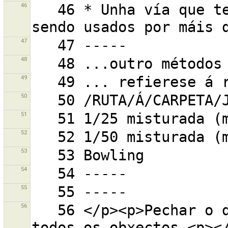
46
   46 * Unha vía que ten un ou máis nodos que están 
47
48
49
50
51
52
53
54
55
56
   56 </p><p>Pechar o diálogo de filtrado para ver 