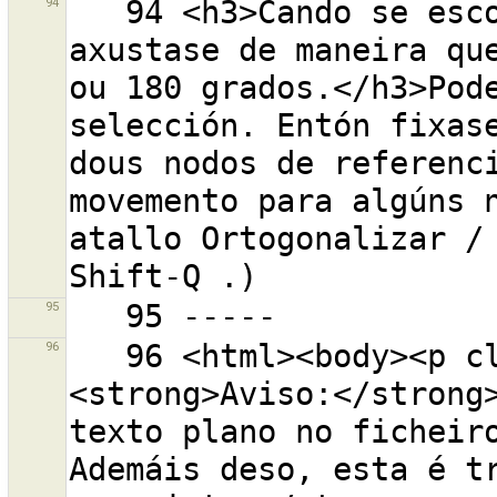
94
   94 <h3>Cando se escollen unha vía ou máis a vía 
axustase de maneira que
ou 180 grados.</h3>Pode
selección. Entón fixase
dous nodos de referenci
movemento para algúns n
atallo Ortogonalizar / 
95
96
   96 <html><body><p class="warning-body">
<strong>Aviso:</strong>
texto plano no ficheiro
Ademáis deso, esta é tr