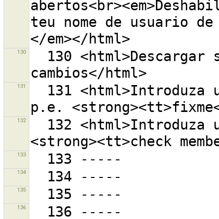
abertos<br><em>Deshabil
teu nome de usuario de
130
  130 <html>Descargar só os ultimos conxuntos de 
131
  131 <html>Introduza unha clave para a etiqueta, 
132
  132 <html>Introduza un valor para a etiqueta, p.e. 
133
134
135
136