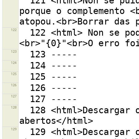
  121 <html>Non se puido cargar o complemento {0} 
porque o complemento <b
122
  122 <html> Non se poden ler os marcadores dende 
123
124
125
126
127
128
  128 <html>Descargar os meus conxuntos de cambios 
129
  129 <html>Descargar os meus conxuntos de cambios 