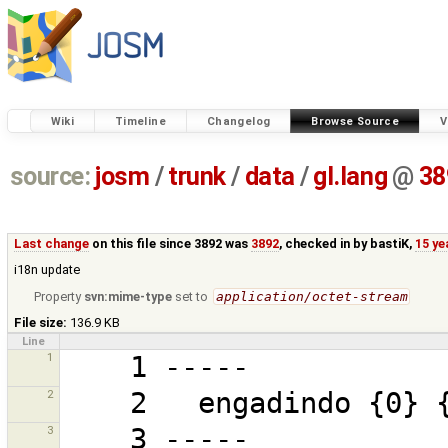
Wiki
Timeline
Changelog
Browse Source
V
source:
josm
/
trunk
/
data
/
gl.lang
@
38
Last change
on this file since 3892 was
3892
, checked in by
bastiK
,
15 ye
i18n update
Property
svn:mime-type
set to
application/octet-stream
File size:
136.9 KB
Line
1
2
3