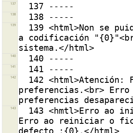
137
138
139
  139 <html>Non se puido crear unha URL debido a que 
a codificación "{0}"<br
140
141
142
  142 <html>Atención: Fallou ao inicializar as 
preferencias.<br> Erro 
143
  143 <hmtl>Erro ao inicializar as preferencias.<br> 
Erro ao reiniciar o fic