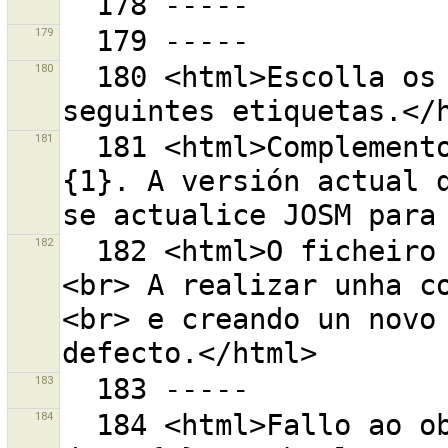
179
180
  180 <html>Escolla os valores a conservar para as 
181
  181 <html>Complemento {0} require a versión de JOSM 
{1}. A versión actual d
182
  182 <html>O ficheiro de preferencias contén erros.
<br> A realizar unha c
<br> e creando un novo 
183
184
  184 <html>Fallo ao obter un Token de Acesso OAuth 