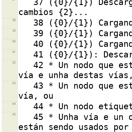
   37 ({0}/{1}) Descargandocontido para o conxunto de 
38
39
40
41
42
   42 * Un nodo que está sendo usado por máis dunha 
43
   43 * Un nodo que está sendo usado por máis dunha 
44
45
   45 * Unha vía e un ou máis dos seus nodos que 