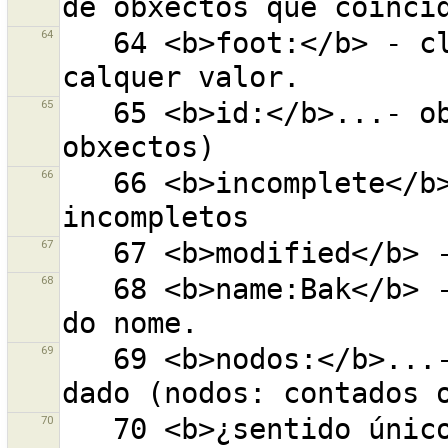
64
   64 <b>foot:</b> - clave=foot establecida con 
65
   65 <b>id:</b>...- obxecto co ID dado (0 para novos 
66
   66 <b>incomplete</b> - todos os obxectos 
67
68
   68 <b>name:Bak</b> - ''Bak'' en calquer posición 
69
   69 <b>nodos:</b>...- obxecto co número de nodos 
70
   70 <b>¿sentido único?</b> - oneway=yes, true, 1 o 