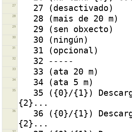
27
28
29
30
31
32
33
34
35
   35 ({0}/{1}) Descargando conxunto de cambios 
36
   36 ({0}/{1}) Descargando conxunto de cambios 
37