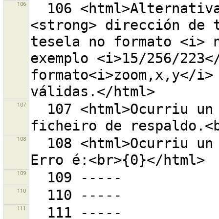
106
  106 <html>Alternativamente pode introducir unha 
<strong> dirección de t
tesela no formato <i> n
exemplo <i>15/256/223</
formato<i>zoom,x,y</i> 
107
  107 <html>Ocurriu un erro mentres se recuperaba un 
108
  108 <html>Ocurriu un erro mentres se gardaba.<br>O 
109
110
111