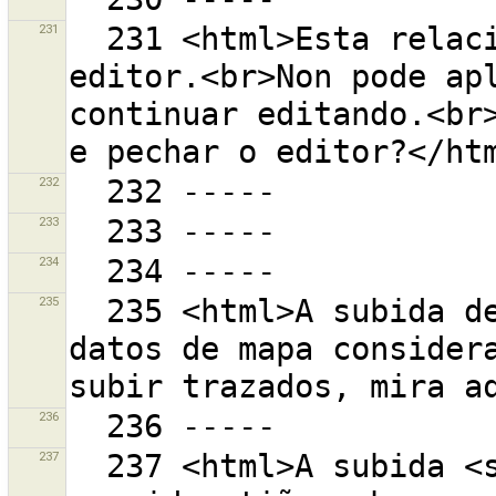
231
  231 <html>Esta relación foi cambiada fora do 
editor.<br>Non pode apl
continuar editando.<br>
232
233
234
235
  235 <html>A subida de datos GPS sen procesar como 
datos de mapa considera
236
237
  237 <html>A subida <strong>fallou</strong> porque o 