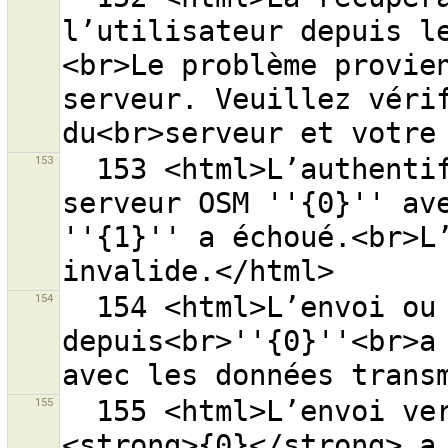
l’utilisateur depuis l
<br>Le problème provien
serveur. Veuillez vérif
153
  153 <html>L’authentification de la requête pour le 
serveur OSM ''{0}'' ave
''{1}'' a échoué.<br>L’
154
  154 <html>L’envoi ou le téléchargement des données 
depuis<br>''{0}''<br>a 
155
  155 <html>L’envoi vers le groupe de modifications 
<strong>{0}</strong> a 