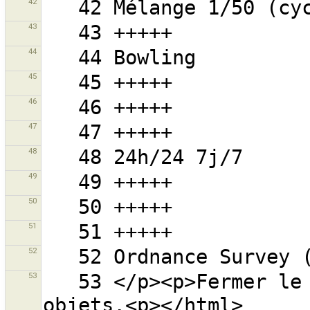
42
43
44
45
46
47
48
49
50
51
52
53
   53 </p><p>Fermer le filtre pour voir tous les 