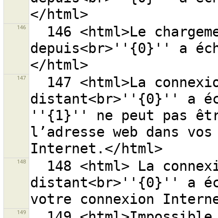
146
  146 <html>Le chargement de la liste 
depuis<br>''{0}'' a éc
147
  147 <html>La connexion au serveur 
distant<br>''{0}'' a éc
''{1}'' ne peut pas êtr
l’adresse web dans vos 
148
  148 <html> La connexion au serveur 
distant<br>''{0}'' a éc
149
  149 <html>Impossible de joindre le serveur 