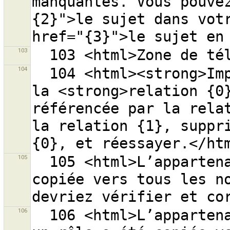
manquantes. Vous pouve
{2}">le sujet dans votr
103
104
  104 <html><strong>Impossible</strong> de supprimer 
la <strong>relation {0}
référencée par la relat
la relation {1}, suppri
105
  105 <html>L’appartenance à une relation a été 
copiée vers tous les no
106
  106 <html>L’appartenance à une relation fondée sur 