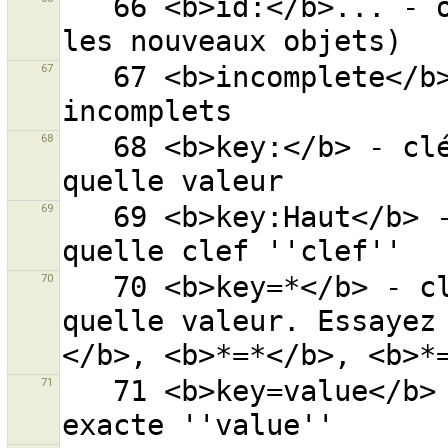
   66 <b>id:</b>... - objets avec l''ID donné (0 pour 
67
   67 <b>incomplete</b> - recherche tous les objets 
68
   68 <b>key:</b> - clé ''key'' avec n''importe 
69
   69 <b>key:Haut</b> - ''Haut'' dans n’importe 
70
   70 <b>key=*</b> - clé ''key'' avec n''importe 
quelle valeur. Essayez
71
   71 <b>key=value</b> - clé ''key'' avec la valeur 