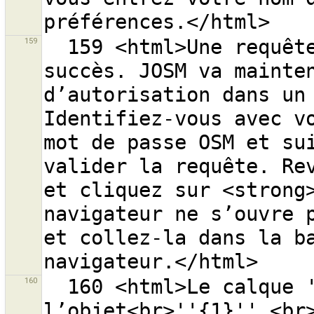
159
  159 <html>Une requête d’accès a été récupérée avec 
succès. JOSM va mainten
d’autorisation dans un 
Identifiez-vous avec vo
mot de passe OSM et sui
valider la requête. Rev
et cliquez sur <strong>
navigateur ne s’ouvre p
et collez-la dans la ba
160
  160 <html>Le calque ''{0}'' a déjà un conflit pour 
l’objet<br>''{1}''.<br>