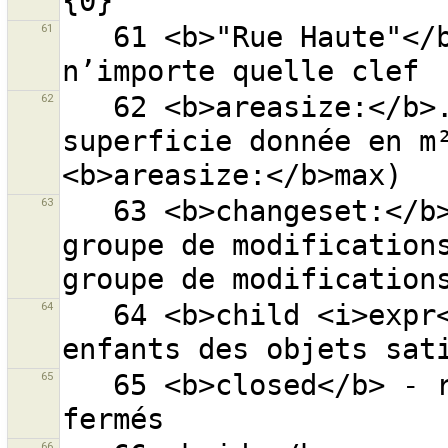
61
   61 <b>"Rue Haute"</b> - ''Rue Haute'' dans 
62
   62 <b>areasize:</b>... - chemins fermés avec la 
superficie donnée en m²
63
   63 <b>changeset:</b>... - objets avec l''ID de 
groupe de modifications
64
   64 <b>child <i>expr</i></b> - recherche tous les 
65
   65 <b>closed</b> - recherche tous les chemins 
66