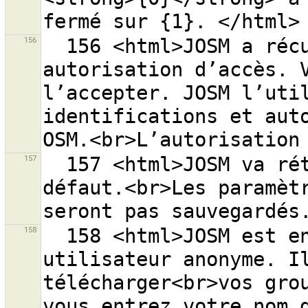
156
  156 <html>JOSM a récupéré avec succès une 
autorisation d’accès. V
l’accepter. JOSM l’util
identifications et auto
157
  157 <html>JOSM va rétablir les paramètres OAuth par 
défaut.<br>Les paramètr
158
  158 <html>JOSM est en cours d’exécution avec un 
utilisateur anonyme. Il
télécharger<br>vos grou
vous entrez votre nom d