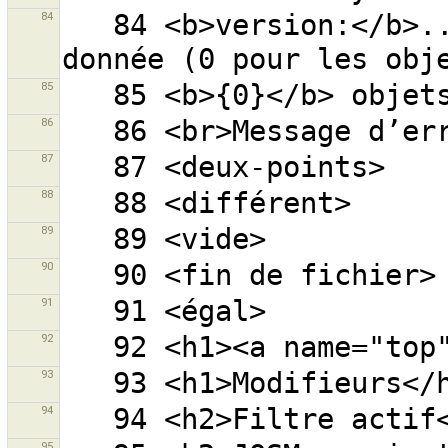
84
   84 <b>version:</b>... - objets avec la version 
85
86
87
88
89
90
91
92
93
94
95