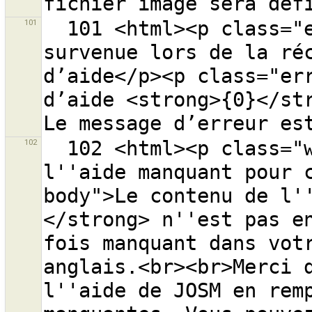
101
  101 <html><p class="error-header">Une erreur est 
survenue lors de la réc
d’aide</p><p class="err
d’aide <strong>{0}</str
102
  102 <html><p class="warning-header">Contenu de 
l''aide manquant pour 
body">Le contenu de l'
</strong> n''est pas en
fois manquant dans votr
anglais.<br><br>Merci d
l''aide de JOSM en remp