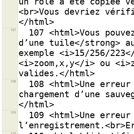
un rôle a été copiée v
<br>Vous devriez vérif
107
  107 <html>Vous pouvez entrer <strong>l’adresse 
d’une tuile</strong> au
exemple <i>15/256/223</
<i>zoom,x,y</i> ou <i>z
108
  108 <html>Une erreur est survenue lors du 
chargement d’une sauve
109
  109 <html>Une erreur est survenue lors de 
110