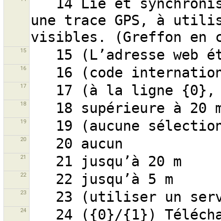
   14 Lie et synchronise une vidéo géoréférencée avec 
une trace GPS, à utilis
15
16
17
18
19
20
21
22
23
24
   24 ({0}/{1}) Téléchargement du groupe de 