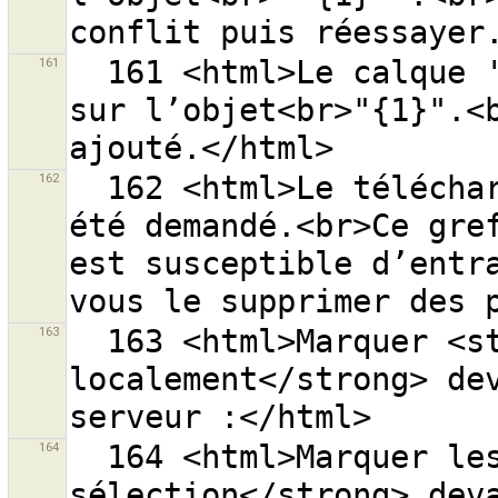
161
  161 <html>Le calque ''{0}'' possède déjà un conflit 
sur l’objet<br>"{1}".<b
162
  162 <html>Le téléchargement du greffon ''{0}'' a 
été demandé.<br>Ce gref
est susceptible d’entr
163
  163 <html>Marquer <strong>les objets supprimés 
localement</strong> dev
164
  164 <html>Marquer les objets modifiés <strong>de la 
sélection</strong> deva