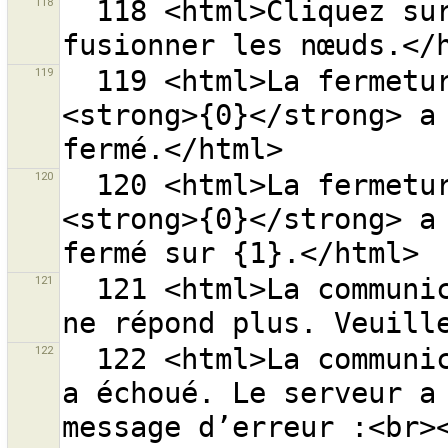
118
  118 <html>Cliquez sur <strong>{0}</strong> pour 
119
  119 <html>La fermeture du groupe de modifications 
<strong>{0}</strong> a 
120
  120 <html>La fermeture du groupe de modifications 
<strong>{0}</strong> a 
121
  121 <html>La communication avec le serveur ''{0}'' 
122
  122 <html>La communication avec le serveur ''{0}'' 
a échoué. Le serveur a 
message d’erreur :<br><