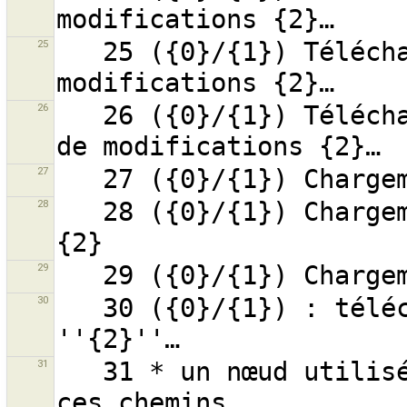
25
   25 ({0}/{1}) Téléchargement du groupe de 
26
   26 ({0}/{1}) Téléchargement du contenu du groupe 
27
28
   28 ({0}/{1}) Chargement des parents de la relation 
29
30
   30 ({0}/{1}) : téléchargement de la relation 
31
   31 * un nœud utilisé par plus d’un chemin et un de 