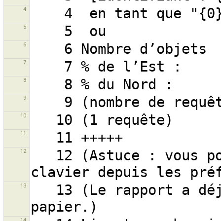
4
5
6
7
8
9
10
11
12
   12 (Astuce : vous pouvez modifier les raccourcis 
13
   13 (Le rapport a déjà été copié dans votre presse-
14