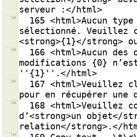
165
  165 <html>Aucun type de données n’a été 
sélectionné. Veuillez c
166
  166 <html>Aucun des objets du groupe de 
modifications {0} n’est
167
  167 <html>Veuillez cliquer sur <strong>{0}</strong> 
168
  168 <html>Veuillez confirmer la suppression 
d’<strong>un objet</str
169