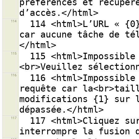
préférences et récupére
114
  114 <html>L’URL « {0} » ne peut pas être ouverte 
car aucune tâche de té
115
  115 <html>Impossible d’ouvrir le dossier ''{0}''.
116
  116 <html>Impossible d’envoyer {0} objets en une 
requête car la<br>taill
modifications {1} sur l
117
  117 <html>Cliquez sur <strong>{0}</strong> pour 