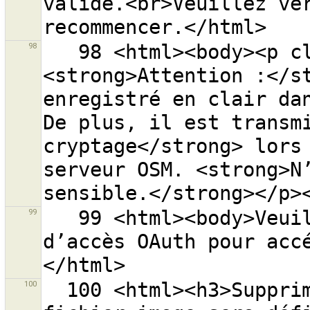
valide.<br>Veuillez vér
98
   98 <html><body><p class="warning-body">
<strong>Attention :</st
enregistré en clair dan
De plus, il est transmi
cryptage</strong> lors 
serveur OSM. <strong>N’
99
   99 <html><body>Veuillez entrer une autorisation 
d’accès OAuth pour acc
100
  100 <html><h3>Supprimer le fichier {0} ?<p>Le 