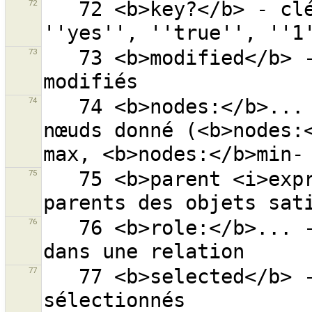
72
   72 <b>key?</b> - clé ''key'' avec la valeur 
73
   73 <b>modified</b> - recherche tous les objets 
74
   74 <b>nodes:</b>... - objets avec le nombre de 
nœuds donné (<b>nodes:
75
   75 <b>parent <i>expr</i></b> - recherche tous les 
76
   76 <b>role:</b>... - objets avec le rôle donné 
77
   77 <b>selected</b> - recherche tous les objets 