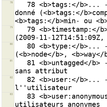
78
   78 <b>tags:</b>... - objets avec le nombre de tags 
donné (<b>tags:</b>comp
79
   79 <b>timestamp:</b>... - objets avec ce timestamp 
80
   80 <b>type:</b>... - objets du type correspondant 
81
   81 <b>untagged</b> - recherche tous les objets 
82
   82 <b>user:</b>... - objets modifiés par 
83
   83 <b>user:anonymous</b> - objets modifiés par des 