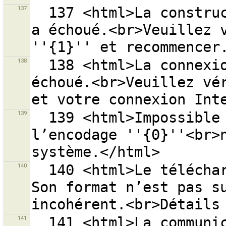
137
  137 <html>La construction de l’adresse web ''{0}'' 
a échoué.<br>Veuillez v
138
  138 <html>La connexion à l’adresse web ''{0}'' a 
échoué.<br>Veuillez vér
139
  139 <html>Impossible de créer l’adresse web, car 
l’encodage ''{0}''<br>n
140
  140 <html>Le téléchargement de la donnée a échoué. 
Son format n’est pas su
141
  141 <html>La communication avec le serveur ''{0}'' 