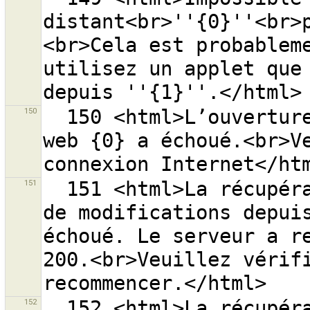
distant<br>''{0}''<br>
<br>Cela est probableme
utilisez un applet que 
150
  150 <html>L’ouverture de la page d’aide à l’adresse 
web {0} a échoué.<br>Ve
151
  151 <html>La récupération de la liste des groupes 
de modifications depuis
échoué. Le serveur a re
200.<br>Veuillez vérifi
152
  152 <html>La récupération des informations sur 