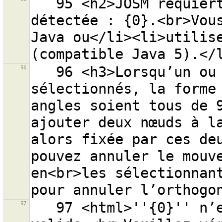
   95 <h2>JOSM requiert Java version 6.</h2>Version 
détectée : {0}.<br>Vous
Java ou</li><li>utilise
96
   96 <h3>Lorsqu’un ou plusieurs chemins sont 
sélectionnés, la forme 
angles soient tous de 9
ajouter deux nœuds à la
alors fixée par ces deu
pouvez annuler le mouve
en<br>les sélectionnant
97
   97 <html>''{0}'' n’est pas une adresse web OSM 