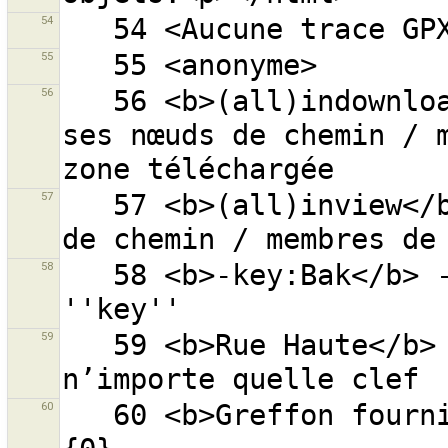
54
55
56
   56 <b>(all)indownloadedarea</b> - objets (et tous 
ses nœuds de chemin / m
57
   57 <b>(all)inview</b> - objets (et tous ses nœuds 
58
   58 <b>-key:Bak</b> - ''Bak'' absent de la clé 
59
   59 <b>Rue Haute</b> - ''Rue'' et ''Haute'' dans 
60
   60 <b>Greffon fourni par une source externe :</b> 