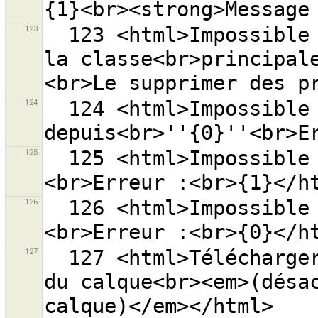
123
  123 <html>Impossible de charger le greffon {0} car 
la classe<br>principal
124
  124 <html>Impossible de lire les signets 
125
  125 <html>Impossible de lire le fichier ''{0}''.
126
  126 <html>Impossible de lire les fichiers.
127
  127 <html>Télécharger les groupes de modifications 
du calque<br><em>(désac