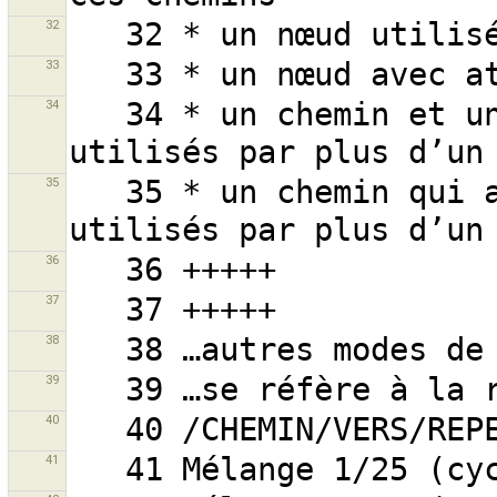
32
33
34
   34 * un chemin et un ou plusieurs de ses nœuds 
35
   35 * un chemin qui a un ou plusieurs nœuds 
36
37
38
39
40
41