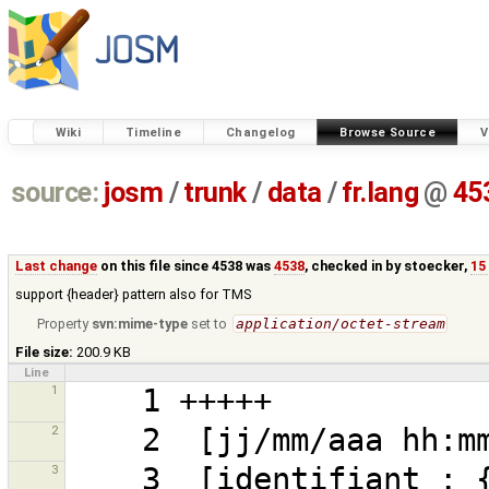
Wiki
Timeline
Changelog
Browse Source
V
source:
josm
/
trunk
/
data
/
fr.lang
@
45
Last change
on this file since 4538 was
4538
, checked in by
stoecker
,
15
support {header} pattern also for TMS
Property
svn:mime-type
set to
application/octet-stream
File size:
200.9 KB
Line
1
2
3