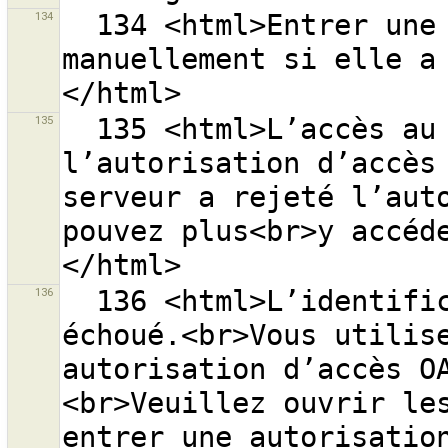
134
  134 <html>Entrer une autorisation d’accès 
manuellement si elle a
135
  135 <html>L’accès au serveur OSM ''{0}''<br>avec 
l’autorisation d’accès 
serveur a rejeté l’auto
pouvez plus<br>y accéd
136
  136 <html>L’identification au serveur ''{0}'' a 
échoué.<br>Vous utilise
autorisation d’accès O
<br>Veuillez ouvrir les