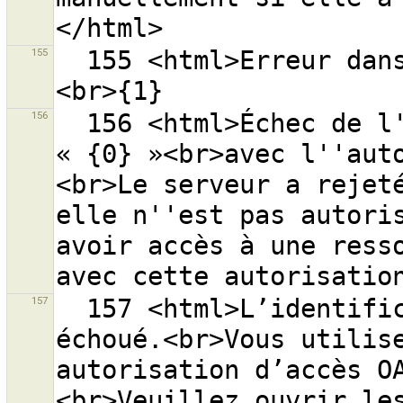
155
  155 <html>Erreur dans le filtre <code>{0}</code>:
156
  156 <html>Échec de l''accès au serveur OSM 
« {0} »<br>avec l''aut
<br>Le serveur a rejeté
elle n''est pas autoris
avoir accès à une resso
157
  157 <html>L’identification au serveur ''{0}'' a 
échoué.<br>Vous utilise
autorisation d’accès O
<br>Veuillez ouvrir les