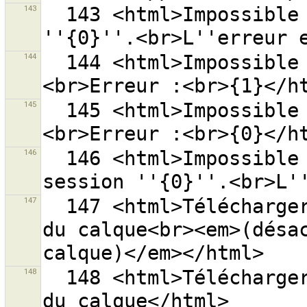
143
  143 <html>Impossible de charger le fichier session 
144
  144 <html>Impossible de lire le fichier ''{0}''.
145
  145 <html>Impossible de lire les fichiers.
146
  146 <html>Impossible d''enregistrer le fichier 
147
  147 <html>Télécharger les groupes de modifications 
du calque<br><em>(désac
148
  148 <html>Télécharger les groupes de modifications 