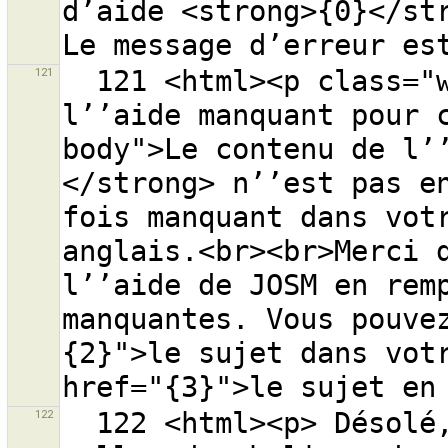
d’aide <strong>{0}</str
121
  121 <html><p class="warning-header">Contenu de 
l’’aide manquant pour 
body">Le contenu de l’
</strong> n’’est pas en
fois manquant dans votr
anglais.<br><br>Merci d
l’’aide de JOSM en remp
manquantes. Vous pouve
{2}">le sujet dans votr
122
  122 <html><p> Désolé, il n’est pas possible de 