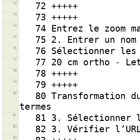
72
73
74
75
76
77
78
79
80
   80 Transformation du référentiel avec 3 ou 7 
81
82
83