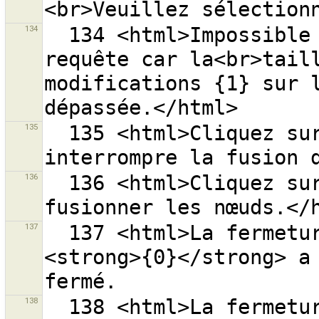
134
  134 <html>Impossible d’envoyer {0} objets en une 
requête car la<br>taill
modifications {1} sur l
135
  135 <html>Cliquez sur <strong>{0}</strong> pour 
136
  136 <html>Cliquez sur <strong>{0}</strong> pour 
137
  137 <html>La fermeture du groupe de modifications 
<strong>{0}</strong> a 
138
  138 <html>La fermeture du groupe de modifications 