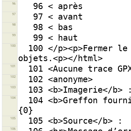
96
97
98
99
100
  100 </p><p>Fermer le filtre pour voir tous les 
101
102
103
104
  104 <b>Greffon fourni par une source externe :</b> 
105
106