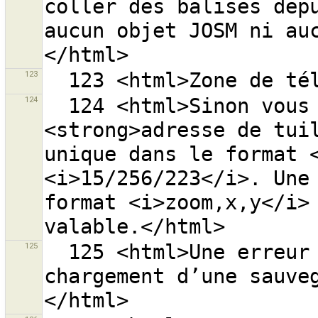
coller des balises depu
aucun objet JOSM ni au
123
124
  124 <html>Sinon vous pouvez entrer une 
<strong>adresse de tuil
unique dans le format <
<i>15/256/223</i>. Une 
format <i>zoom,x,y</i> 
125
  125 <html>Une erreur est survenue lors du 
chargement d’une sauve