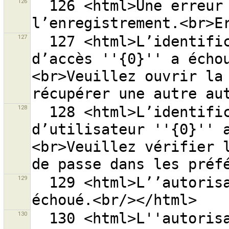
126
  126 <html>Une erreur est survenue lors de 
127
  127 <html>L’identification avec l’autorisation 
d’accès ''{0}'' a écho
<br>Veuillez ouvrir la 
128
  128 <html>L’identification avec le nom 
d’utilisateur ''{0}'' 
<br>Veuillez vérifier l
129
  129 <html>L’’autorisation auprès du serveur OSM a 
130
  130 <html>L''autorisation auprès du serveur OSM a 