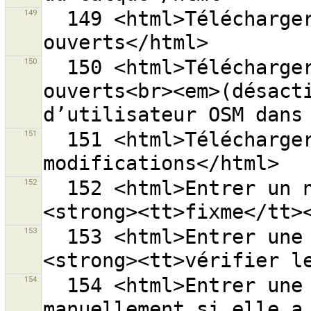
149
  149 <html>Télécharger mes groupes de modifications 
150
  150 <html>Télécharger mes groupes de modifications 
ouverts<br><em>(désacti
151
  151 <html>Télécharger les derniers groupes de 
152
  152 <html>Entrer un nom d’attribut, par exemple 
153
  153 <html>Entrer une valeur d’attribut, par exemple 
154
  154 <html>Entrer une autorisation d’accès 
manuellement si elle a