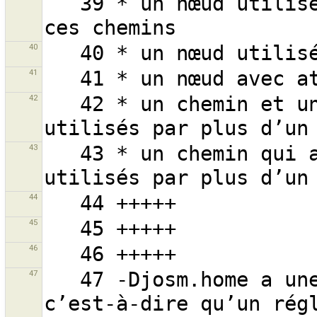
   39 * un nœud utilisé par plus d’un chemin et un de 
40
41
42
   42 * un chemin et un ou plusieurs de ses nœuds 
43
   43 * un chemin qui a un ou plusieurs nœuds 
44
45
46
47
   47 -Djosm.home a une plus faible précédence, 
c’est-à-dire qu’un régl