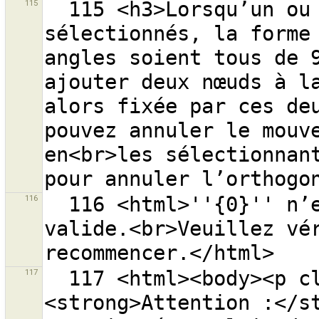
115
  115 <h3>Lorsqu’un ou plusieurs chemins sont 
sélectionnés, la forme 
angles soient tous de 9
ajouter deux nœuds à la
alors fixée par ces deu
pouvez annuler le mouve
en<br>les sélectionnant
116
  116 <html>''{0}'' n’est pas une adresse web OSM 
valide.<br>Veuillez vér
117
  117 <html><body><p class="warning-body">
<strong>Attention :</st