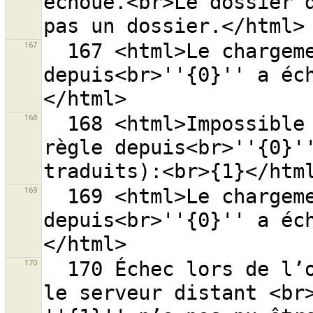
échoué.<br>Le dossier d
167
  167 <html>Le chargement de la liste des sources 
depuis<br>''{0}'' a éc
168
  168 <html>Impossible de charger les sources de 
règle depuis<br>''{0}''
169
  169 <html>Le chargement de la liste 
depuis<br>''{0}'' a éc
170
  170 Échec lors de l’ouverture d’une connexion avec 
le serveur distant <br>