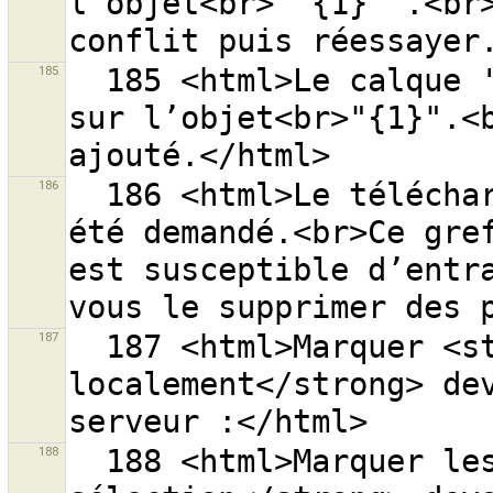
l’objet<br>''{1}''.<br>
185
  185 <html>Le calque ''{0}'' possède déjà un conflit 
sur l’objet<br>"{1}".<b
186
  186 <html>Le téléchargement du greffon ’’{0}’’ a 
été demandé.<br>Ce gref
est susceptible d’entr
187
  187 <html>Marquer <strong>les objets supprimés 
localement</strong> dev
188
  188 <html>Marquer les objets modifiés <strong>de la 