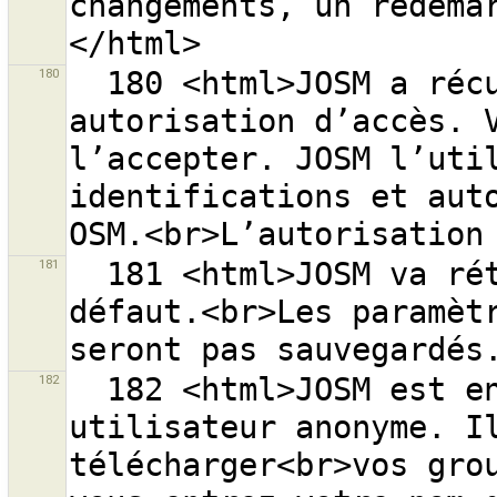
changements, un redéma
180
  180 <html>JOSM a récupéré avec succès une 
autorisation d’accès. V
l’accepter. JOSM l’util
identifications et auto
181
  181 <html>JOSM va rétablir les paramètres OAuth par 
défaut.<br>Les paramètr
182
  182 <html>JOSM est en cours d’exécution avec un 
utilisateur anonyme. Il
télécharger<br>vos grou