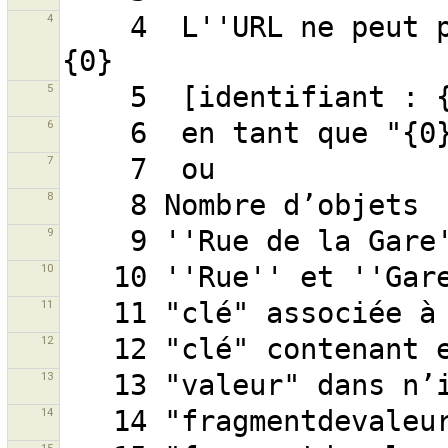
4
    4  L''URL ne peut pas être convertie en ASCII: 
5
6
7
8
9
10
11
12
13
14