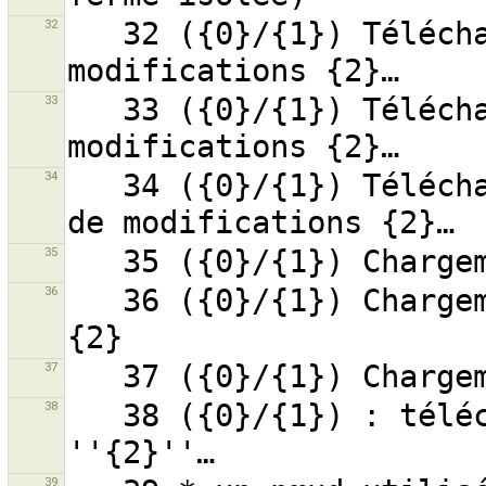
32
   32 ({0}/{1}) Téléchargement du groupe de 
33
   33 ({0}/{1}) Téléchargement du groupe de 
34
   34 ({0}/{1}) Téléchargement du contenu du groupe 
35
36
   36 ({0}/{1}) Chargement des parents de la relation 
37
38
   38 ({0}/{1}) : téléchargement de la relation 
39