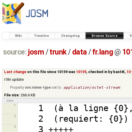
Wiki
Timeline
Changelog
Browse Source
V
source:
josm
/
trunk
/
data
/
fr.lang
@
10
Last change
on this file since 10159 was
10159
, checked in by
bastiK
,
10
i18n update
Property
svn:mime-type
set to
application/octet-stream
File size:
266.6 KB
Line
1
2
3