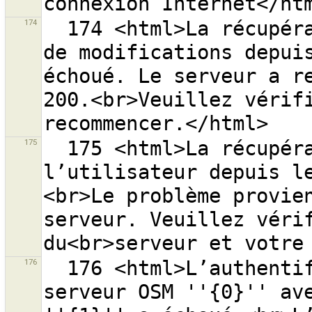
174
  174 <html>La récupération de la liste des groupes 
de modifications depuis
échoué. Le serveur a re
200.<br>Veuillez vérifi
175
  175 <html>La récupération des informations sur 
l’utilisateur depuis l
<br>Le problème provien
serveur. Veuillez vérif
176
  176 <html>L’authentification de la requête pour le 
serveur OSM ''{0}'' ave