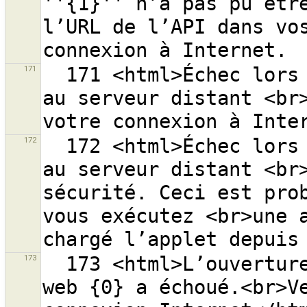
''{1}'' n’a pas pu être
l’URL de l’API dans vos
171
  171 <html>Échec lors de l’ouverture d’une connexion 
au serveur distant <br>
172
  172 <html>Échec lors de l’ouverture d’une connexion 
au serveur distant <br>
sécurité. Ceci est prob
vous exécutez <br>une a
173
  173 <html>L’ouverture de la page d’aide à l’adresse 
web {0} a échoué.<br>Ve