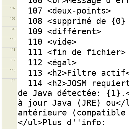
107
108
109
110
111
112
113
114
  114 <h2>JOSM requiert Java version {0}.</h2>Version 
de Java détectée: {1}.<
à jour Java (JRE) ou</l
antérieure (compatible