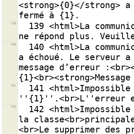
<strong>{0}</strong> a 
139
  139 <html>La communication avec le serveur ''{0}'' 
140
  140 <html>La communication avec le serveur ''{0}'' 
a échoué. Le serveur a 
message d’erreur :<br><
141
  141 <html>Impossible de charger le calque {0} 
142
  142 <html>Impossible de charger le greffon {0} car 
la classe<br>principal