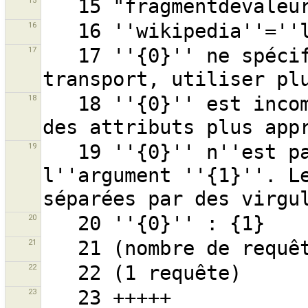
15
16
17
   17 ''{0}'' ne spécifie pas le mode officiel de 
18
   18 ''{0}'' est incompréhensible, utiliser plutôt 
19
   19 ''{0}'' n''est pas une valeur valide pour 
l''argument ''{1}''. Le
20
21
22
23