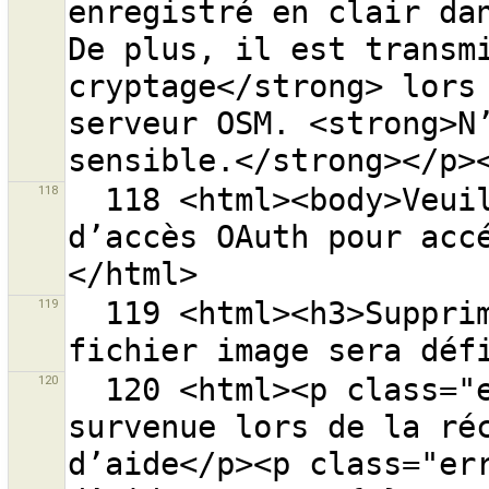
enregistré en clair dan
De plus, il est transmi
cryptage</strong> lors 
serveur OSM. <strong>N’
118
  118 <html><body>Veuillez entrer une autorisation 
d’accès OAuth pour acc
119
  119 <html><h3>Supprimer le fichier {0} ?<p>Le 
120
  120 <html><p class="error-header">Une erreur est 
survenue lors de la réc
d’aide</p><p class="err