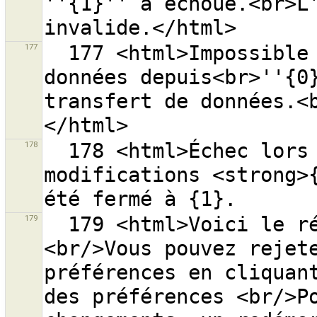
''{1}'' a échoué.<br>L’
177
  177 <html>Impossible dʼenvoyer ou de recevoir des 
données depuis<br>''{0}
transfert de données.<
178
  178 <html>Échec lors de l’envoi du groupe de 
modifications <strong>{
179
  179 <html>Voici le résumé de l''import du fichier. 
<br/>Vous pouvez rejete
préférences en cliquant
des préférences <br/>Po