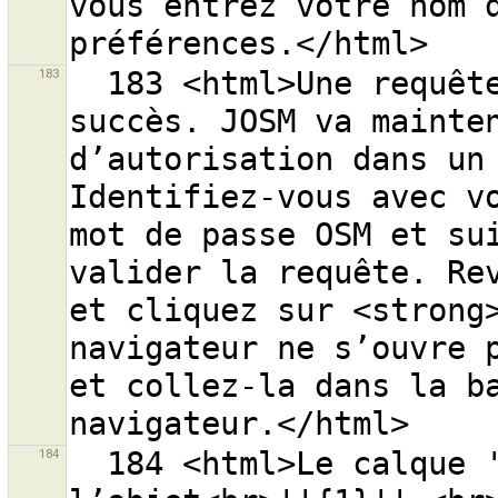
vous entrez votre nom d
183
  183 <html>Une requête d’accès a été récupérée avec 
succès. JOSM va mainten
d’autorisation dans un 
Identifiez-vous avec vo
mot de passe OSM et sui
valider la requête. Rev
et cliquez sur <strong>
navigateur ne s’ouvre p
et collez-la dans la ba
184
  184 <html>Le calque ''{0}'' a déjà un conflit pour 