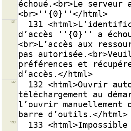
échoué.<br>Le serveur 
131
  131 <html>L’identification avec l’autorisation 
d’accès ''{0}'' a écho
<br>L’accès aux ressour
pas autorisée.<br>Veuil
préférences et récupére
132
  132 <html>Ouvrir automatiquement la fenêtre de 
téléchargement au démar
l’ouvrir manuellement d
133
  133 <html>Impossible d’ouvrir le dossier ''{0}''.