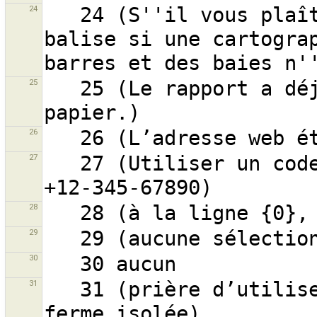
24
   24 (S''il vous plaît utiliser uniquement cette 
balise si une cartograp
25
   25 (Le rapport a déjà été copié dans votre presse-
26
27
   27 (Utiliser un code international, par exemple 
28
29
30
31
   31 (prière d’utiliser isolated_dwelling pour une 