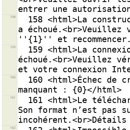
158
  158 <html>La construction de l’adresse web ''{0}'' 
a échoué.<br>Veuillez v
159
  159 <html>La connexion à l’adresse web ''{0}'' a 
échoué.<br>Veuillez vér
160
  160 <html>Échec de création du répertoire cache 
161
  161 <html>Le téléchargement de la donnée a échoué. 
Son format n’est pas su
162