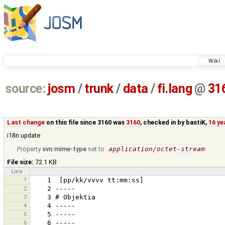
Wiki
source:
josm
/
trunk
/
data
/
fi.lang
@
31
Last change
on this file since 3160 was
3160
, checked in by
bastiK
,
16 ye
i18n update
Property
svn:mime-type
set to
application/octet-stream
File size:
72.1 KB
Line
1
2
3
4
5
6