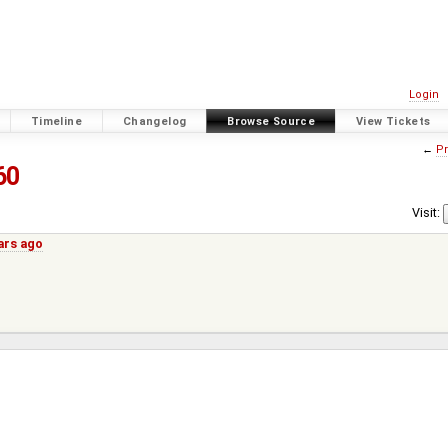
Login
Timeline
Changelog
Browse Source
View Tickets
←
Pr
60
Visit:
ars ago