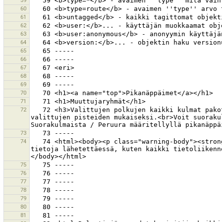
59
60
61
62
63
64
65
66
67
68
69
70
71
72
   72 <h3>Valittujen polkujen kaikki kulmat pakotetaan suorakulmiksi, tai suoriksi.</h3>Jos valitset lisäksi kaksi pistettä, polkujen asento määritetään 
valittujen pisteiden mukaiseksi.<br>Voit suoraku
73
74
   74 <html><body><p class="warning-body"><strong>Varoitus:</strong> Salasana tallennetaan salaamattomana JOSMin asetustiedostoon. Myös tunnistautuminen 
tietoja lähetettäessä, kuten kaikki tietoliikenn
75
76
77
78
79
80
81