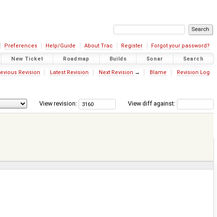
Preferences
Help/Guide
About Trac
Register
Forgot your password?
New Ticket
Roadmap
Builds
Sonar
Search
evious Revision
Latest Revision
Next Revision
→
Blame
Revision Log
View revision:
View diff against: