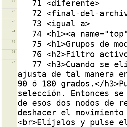
71
72
73
74
75
76
77
   77 <h3>Cuando se elige una o más vías la forma se 
ajusta de tal manera en
90 ó 180 grados.</h3>Pu
selección. Entonces se 
de esos dos nodos de re
deshacer el movimiento
<br>Elíjalos y pulse el