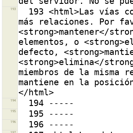
193
  193 <html>Las vías combinadas son miembros de una o 
más relaciones. Por fav
<strong>mantener</stron
elementos, o <strong>el
defecto, <strong>mantie
<strong>elimina</strong
miembros de la misma re
mantiene en la posició
194
195
196
197