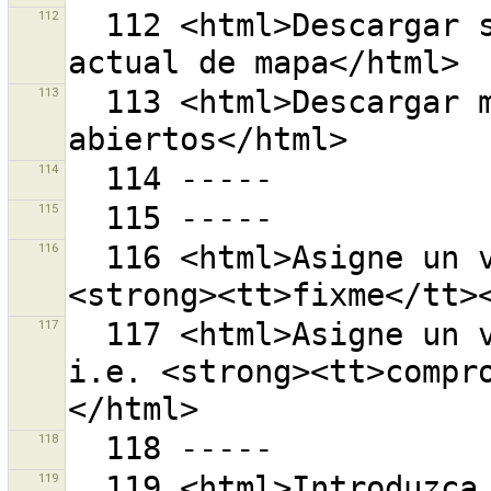
112
  112 <html>Descargar sets de cambios en la vista 
113
  113 <html>Descargar mis sets de cambios 
114
115
116
  116 <html>Asigne un valor a la clave, por ejemplo. 
117
  117 <html>Asigne un valor al atributo, por ejemplo 
i.e. <strong><tt>compr
118
119
  119 <html>Introduzca el nombre de la población.