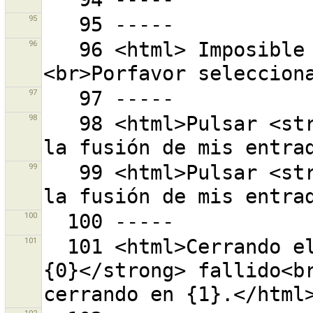
95
96
   96 <html> Imposible abrir el directorio "{0}".
97
98
   98 <html>Pulsar <strong>{0}</strong> para terminar 
99
   99 <html>Pulsar <strong>{0}</strong> para iniciar 
100
101
  101 <html>Cerrando el conjunto de cambios <strong>
{0}</strong> fallido<br