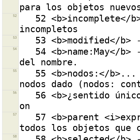
52
   52 <b>incomplete</b> - todos los objetos 
53
54
   54 <b>name:May</b> - ''May'' en cualquier parte 
55
   55 <b>nodos:</b>... - objeto con el número de 
56
   56 <b>¿sentido único?</b> - oneway=yes, true, 1 o 
57
   57 <b>parent <i>expr</i></b> - todos los padres de 
58
   58 <b>selected</b> - todos los objetos 