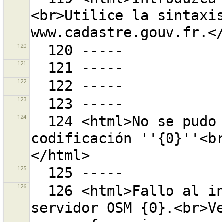
<br>Utilice la sintaxis
120
121
122
123
124
  124 <html>No se pudo crear una URL debido a que la 
codificación ''{0}''<b
125
126
  126 <html>Fallo al iniciar la conmunicación con el 
servidor OSM {0}.<br>Ve