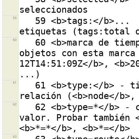
59
   59 <b>tags:</b>...  - objeto con un número dado de 
60
   60 <b>marca de tiempo («timestamp»):</b>... - 
objetos con esta marca
12T14:51:09Z</b>, <b>20
61
   61 <b>type:</b> - tipo de objeto: nodo, vía, 
62
   62 <b>type=*</b> - clave ''type'' con cualquier 
valor. Probar también <
63