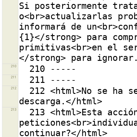
Si posteriormente trata
o<br>actualizarlas prob
informará de un<br>con
{1}</strong> para compr
primitivas<br>en el se
210
211
212
  212 <html>No se ha seleccionada ningún area de 
213
  213 <html>Esta acción requiere {0} 
peticiones<br>individua