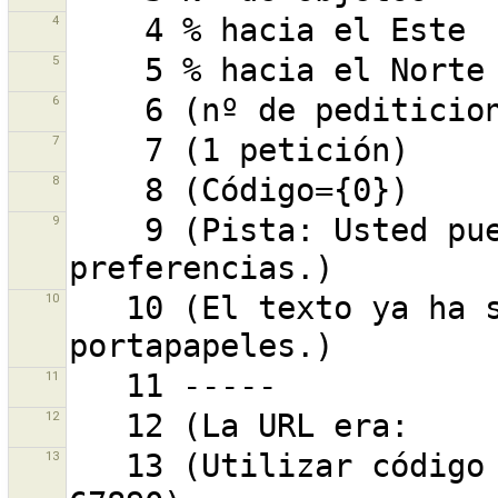
4
5
6
7
8
9
    9 (Pista: Usted puede editar los atajos en las 
10
   10 (El texto ya ha sido copiado a tu 
11
12
13
   13 (Utilizar código internacional, como +12-345-