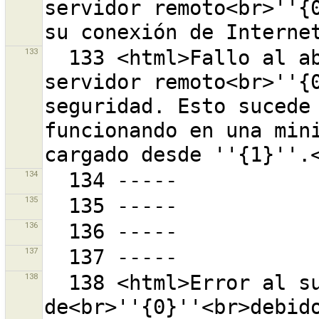
servidor remoto<br>''{0
133
  133 <html>Fallo al abrir una conexión con el 
servidor remoto<br>''{0
seguridad. Esto sucede 
funcionando en una mini
134
135
136
137
138
  138 <html>Error al subir o descargar datos 
de<br>''{0}''<br>debido