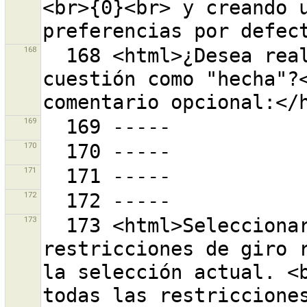
<br>{0}<br> y creando u
168
  168 <html>¿Desea realmente marcar marcar está 
cuestión como "hecha"?<
169
170
171
172
173
  173 <html>Seleccionar para mostrar las 
restricciones de giro r
la selección actual. <b
todas las restriccione