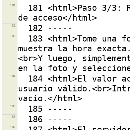
181
  181 <html>Paso 3/3: Recuperado con éxito un token 
182
183
  183 <html>Tome una foto de su receptor GPS mientras 
muestra la hora exacta
<br>Y luego, simplement
184
  184 <html>El valor actual no es un nombre de 
usuario válido.<br>Intr
185
186
187
  187 <html>El servidor OSM <br>''{0}''<br>informa de 