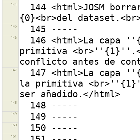
144
  144 <html>JOSM borrará la primitiva local con id 
145
146
  146 <html>La capa ''{0}'' tiene un conflicto con la 
primitiva <br>''{1}''.<
147
  147 <html>La capa ''{0}'' ya tiene un conflicto con 
la primitiva <br>''{1}'
148
149
150
151