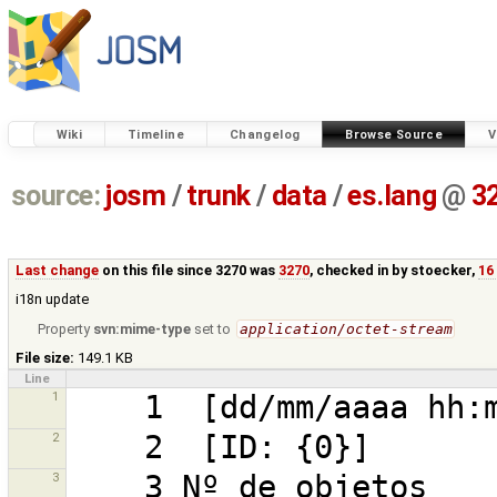
Wiki
Timeline
Changelog
Browse Source
V
source:
josm
/
trunk
/
data
/
es.lang
@
3
Last change
on this file since 3270 was
3270
, checked in by
stoecker
,
16
i18n update
Property
svn:mime-type
set to
application/octet-stream
File size:
149.1 KB
Line
1
2
3