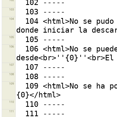
102
103
104
  104 <html>No se pudo encontrar un nodo único desde 
105
106
  106 <html>No se pueden leer los marcadores 
107
108
109
  109 <html>No se ha podido grabar el marcador.<br>
110
111