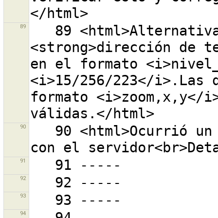
89
   89 <html>Alternativamente puede introducir una 
<strong>dirección de te
en el formato <i>nivel_
<i>15/256/223</i>.Las d
formato <i>zoom,x,y</i>
90
   90 <html>Ocurrió un error mientras se comunicaba 
91
92
93
94