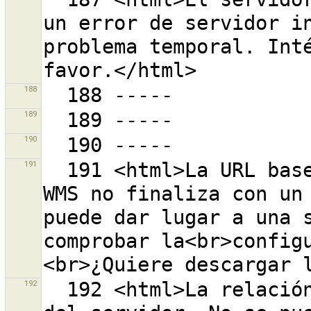
un error de servidor in
problema temporal. Inté
188
189
190
191
  191 <html>La URL base<br>''{0}''<br>para esta capa 
WMS no finaliza con un 
puede dar lugar a una s
comprobar la<br>config
192
  192 <html>La relación hijo <br>{0}<br>se ha borrado 