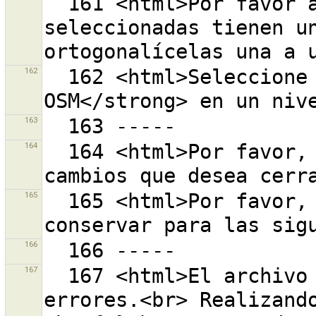
  161 <html>Por favor aseguresé de que las vías 
seleccionadas tienen un
162
  162 <html>Seleccione un <strong>rango de teselas de 
163
164
  164 <html>Por favor, seleccione el conjunto de 
165
  165 <html>Por favor, seleccione los valores a 
166
167
  167 <html>El archivo de preferencias contiene 
errores.<br> Realizando