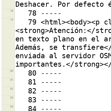
78
79
   79 <html><body><p class="warning-body">
<strong>Atención:</stro
en texto plano en el ar
Además, se transfiere</
enviada al servidor OSM
80
81
82
83
84