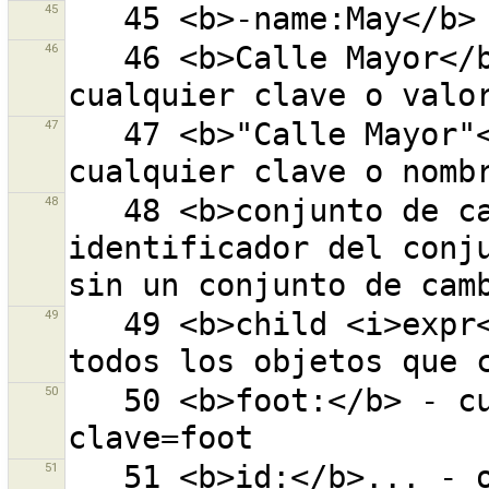
45
46
   46 <b>Calle Mayor</b> - ''Calle'' y ''Mayor'' en 
47
   47 <b>"Calle Mayor"</b> - ''Calle Mayor'' en 
48
   48 <b>conjunto de cambios:</b>... - objeto con el 
identificador del conju
49
   49 <b>child <i>expr</i></b> - todos los hijos de 
50
   50 <b>foot:</b> - cualquier valor presente en 
51
   51 <b>id:</b>... - objecto con el ID indicado (0 