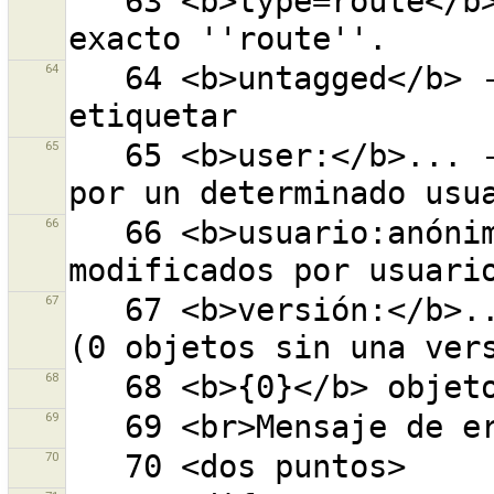
   63 <b>type=route</b> - clave ''type'' con el valor 
64
   64 <b>untagged</b> - todos los objetos sin 
65
   65 <b>user:</b>... - todos los objetos modificados 
66
   66 <b>usuario:anónimo</b> - todos los objetos 
67
   67 <b>versión:</b>... - objeto con la versión dada 
68
69
70