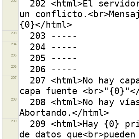
202
  202 <html>El servidor informa de que ha detectado 
un conflicto.<br>Mensa
203
204
205
206
207
  207 <html>No hay capas a las que pueda unirse la 
208
  208 <html>No hay vías conectadas al nodo ''{0}''. 
209
  209 <html>Hay {0} primitivas en su conjunto local 
de datos que<br>pueden 