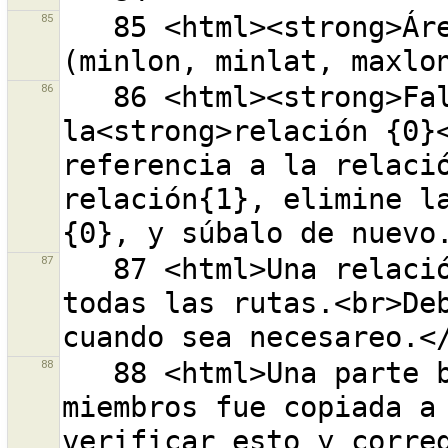
85
   85 <html><strong>Área de descarga actual</strong> 
86
   86 <html><strong>Fallo</strong> al borrar 
la<strong>relación {0}<
referencia a la relació
relación{1}, elimine la
87
   87 <html>Una relación de miembros fue copiada a 
todas las rutas.<br>Deb
88
   88 <html>Una parte basada en la relación de 
miembros fue copiada a 
verificar esto y corre