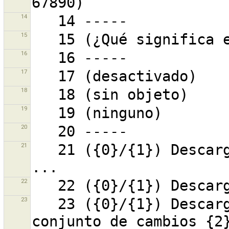
14
15
16
17
18
19
20
21
   21 ({0}/{1}) Descargando conjunto de cambios {2} 
22
23
   23 ({0}/{1}) Descargando el contenido para el 