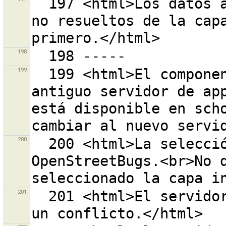
  197 <html>Los datos a subir aparecen en conflictos 
no resueltos de la capa
198
199
  199 <html>El componente OpenStreetBugs usa el 
antiguo servidor de app
está disponible en scho
200
  200 <html>La selección contiene algunos datos de 
OpenStreetBugs.<br>No d
201
  201 <html>El servidor informa de que ha detectado 