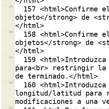
157
  157 <html>Confirme el borrado <strong>1 
objeto</strong> de <st
158
  158 <html>Confirme el borrado <strong>{0} 
objetos</strong> de <s
159
  159 <html>Introduzca valores de fecha/hora válidos 
para<br> restringir la 
160
  160 <html>Introduzca valores válidos de 
longitud/latitud para r
161