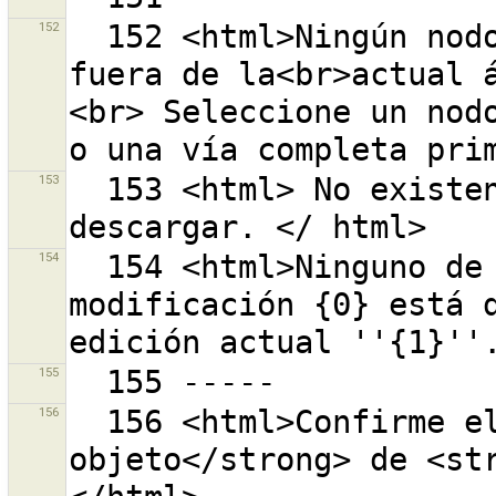
152
  152 <html>Ningún nodo, ni vía con un punto final 
fuera de la<br>actual á
<br> Seleccione un nodo
153
  153 <html> No existen más vías conectadas que 
154
  154 <html>Ninguno de los objetos contenidos en la 
modificación {0} está d
155
156
  156 <html>Confirme el borrado <strong>1 
objeto</strong> de <st