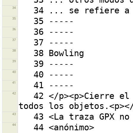
34
35
36
37
38
39
40
41
42
   42 </p><p>Cierre el diálogo de filtrado para ver 
43
44