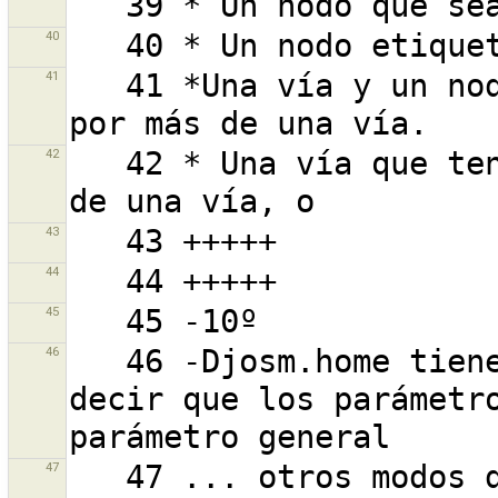
40
41
   41 *Una vía y un nodo o más de sus nodos usados 
42
   42 * Una vía que tenga un nodo o más usado por más 
43
44
45
46
   46 -Djosm.home tiene precedencia inferior, es 
decir que los parámetro
47