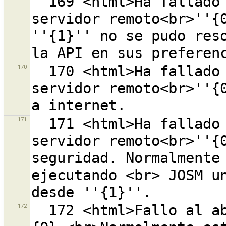
  169 <html>Ha fallado la apertura de una conexión al 
servidor remoto<br>''{0
''{1}'' no se pudo reso
170
  170 <html>Ha fallado la apertura de una conexión al 
servidor remoto<br>''{0
171
  171 <html>Ha fallado la apertura de una conexión al 
servidor remoto<br>''{0
seguridad. Normalmente 
ejecutando <br> JOSM un
172
  172 <html>Fallo al abrir la página de ayuda con URL 