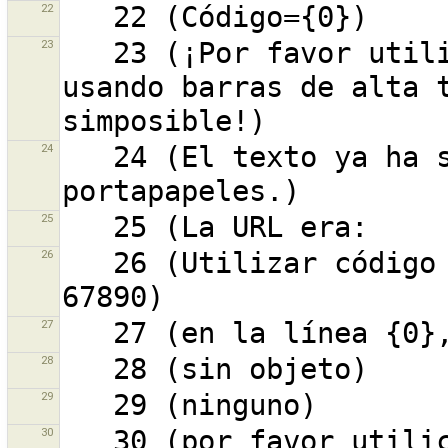
22
23
   23 (¡Por favor utilice esta etiqueta si el mapeo 
usando barras de alta t
24
   24 (El texto ya ha sido copiado a tu 
25
26
   26 (Utilizar código internacional, como +12-345-
27
28
29
30
   30 (por favor utilice isolated_dwelling para una 