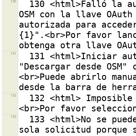
130
  130 <html>Falló la autorización frente al servidor 
OSM con la llave OAuth 
autorizada para accede
{1}".<br>Por favor lanc
131
  131 <html>Iniciar automáticamente el diálogo 
"Descargar desde OSM" 
<br>Puede abrirlo manua
132
  132 <html> Imposible abrir el directorio "{0}".
133
  133 <html>No se pueden subir {0} objetos en una 
sola solicitud porque s