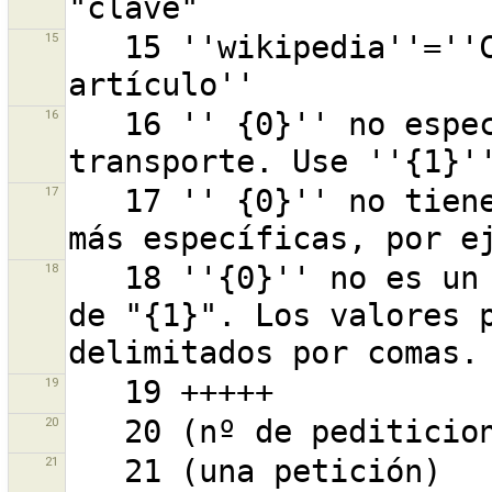
15
   15 ''wikipedia''=''Código del idioma:Título del 
16
   16 '' {0}'' no especifica el modo oficial de 
17
   17 '' {0}'' no tiene sentido. Utilice etiquetas 
18
   18 ''{0}'' no es un valor válido para el argumento 
de "{1}". Los valores p
19
20
21