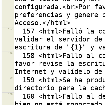
configurada.<br>Por fav
preferencias y genere o
157
  157 <html>Falló la construcción de URL "{0}" para 
validar el servidor de 
158
  158 <html>Fallo al conectarse al URL "{0}".<br>Por 
favor revise la escritu
159
  159 <html>Se ha producido un fallo al crear el 
160
  160 <html>Fallo al descargar datos. Su formato o 
bien no está soportado,