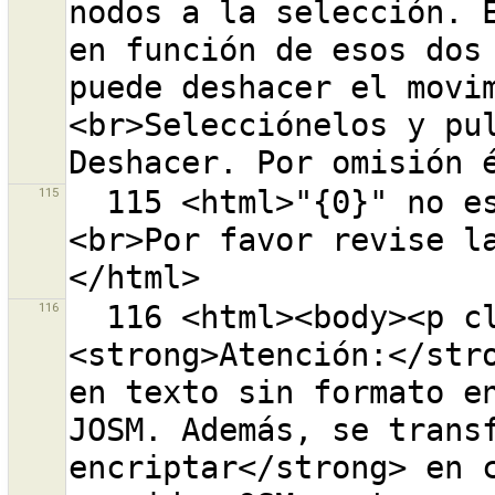
nodos a la selección. E
en función de esos dos 
puede deshacer el movi
<br>Selecciónelos y pul
115
  115 <html>"{0}" no es una URL de API OSM válida.
<br>Por favor revise l
116
  116 <html><body><p class="warning-body">
<strong>Atención:</stro
en texto sin formato en
JOSM. Además, se transf
encriptar</strong> en c