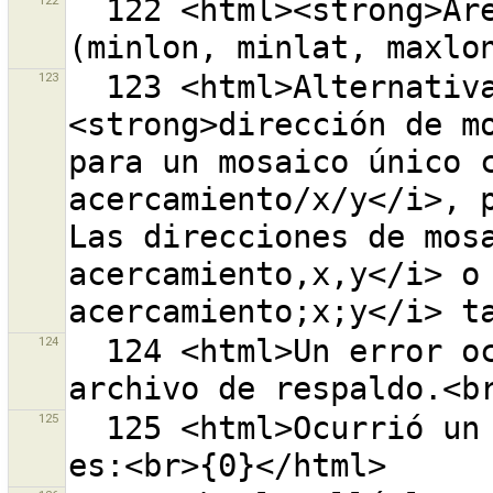
122
  122 <html><strong>Área de descarga actual</strong> 
123
  123 <html>Alternativamente puede ingresar una 
<strong>dirección de mo
para un mosaico único c
acercamiento/x/y</i>, p
Las direcciones de mosa
acercamiento,x,y</i> o 
124
  124 <html>Un error ocurrió cuando se restablecía 
125
  125 <html>Ocurrió un error al guardar.<br>El error 