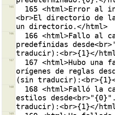
165
  165 <html>Error al inicializar las preferencias.
<br>El directorio de la
166
  166 <html>Fallo al cargar la listas de fuentes 
predefinidas desde<br>'
167
  167 <html>Hubo una falla al cargar la lista de 
orígenes de reglas desd
168
  168 <html>Falló la carga de la lista de fuentes de 
estilos desde<br>"{0}".
169