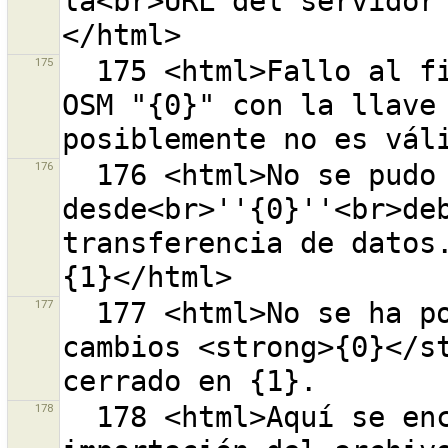
la<br>URL del servidor
175
  175 <html>Fallo al firmar la solicitud del servidor 
OSM "{0}" con la llave 
176
  176 <html>No se pudo cargar datos o descargar datos 
desde<br>''{0}''<br>deb
transferencia de datos.
177
  177 <html>No se ha podido subir el conjunto de 
cambios <strong>{0}</st
178
  178 <html>Aquí se encuentra el resumen de 