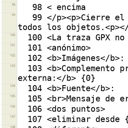
98
99
   99 </p><p>Cierre el diálogo de filtrado para ver 
100
101
102
103
  103 <b>Complemento proporcionado por una fuente 
104
105
106
107
108