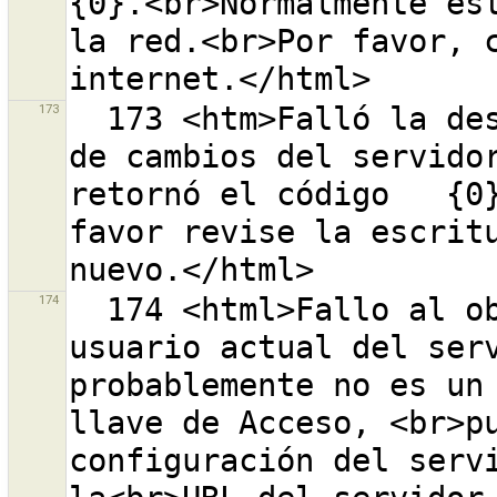
{0}.<br>Normalmente est
la red.<br>Por favor, c
173
  173 <htm>Falló la descarga de la lista de conjuntos 
de cambios del servidor
retornó el código   {0}
favor revise la escritu
174
  174 <html>Fallo al obtener información acerca del 
usuario actual del serv
probablemente no es un 
llave de Acceso, <br>pu
configuración del servi