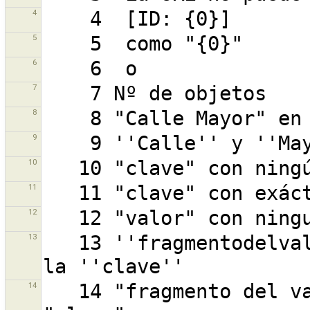
4
5
6
7
8
9
10
11
12
13
   13 ''fragmentodelvalor'' en cualquier posición de 
14
   14 "fragmento del valor" en ninguna parte de la 