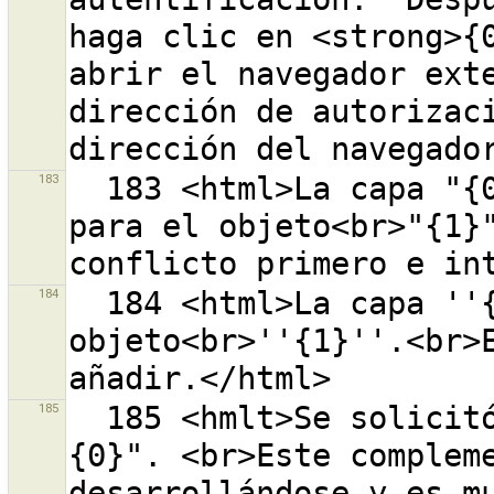
haga clic en <strong>{0
abrir el navegador exte
dirección de autorizaci
183
  183 <html>La capa "{0}" ya contiene un conflicto 
para el objeto<br>"{1}"
184
  184 <html>La capa ''{0}'' tiene un conflicto con el 
objeto<br>''{1}''.<br>E
185
  185 <hmlt>Se solicitó la carga del complemento "
{0}". <br>Este compleme
desarrollándose y es mu