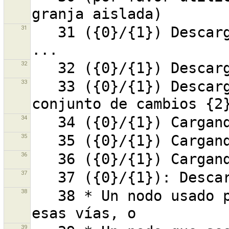
31
   31 ({0}/{1}) Descargando conjunto de cambios {2} 
32
33
   33 ({0}/{1}) Descargando el contenido para el 
34
35
36
37
38
   38 * Un nodo usado por más de una vía y una de 
39