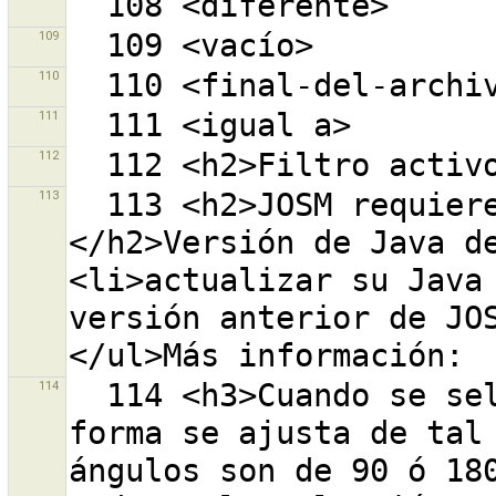
109
110
111
112
113
  113 <h2>JOSM requiere la versión {0} de Java.
</h2>Versión de Java d
<li>actualizar su Java 
versión anterior de JO
114
  114 <h3>Cuando se seleccionan una o más vías la 
forma se ajusta de tal 
ángulos son de 90 ó 180