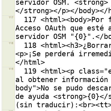
servidor OSM. <strong>
117
  117 <html><body>Por favor introduzca una llave de 
Acceso OAuth que esté a
118
  118 <html><h3>¿Borrar el archivo {0} del disco?
<p>¡Se perderá irremed
119
  119 <html><p class="error-header">Ocurrió un error 
al obtener información
body">No se pudo descar
de ayuda <strong>{0}</s