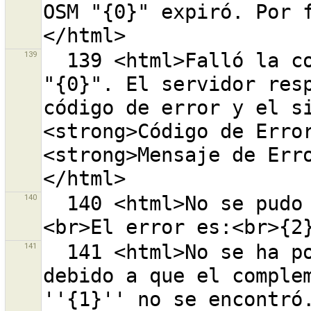
OSM "{0}" expiró. Por 
139
  139 <html>Falló la comunicación con el servidor OSM 
"{0}". El servidor resp
código de error y el s
<strong>Código de Erro
<strong>Mensaje de Err
140
  140 <html>No se pudo cargar la capa {0} ''{1}''. 
141
  141 <html>No se ha podido cargar el complemento {0} 
debido a que el complem
''{1}'' no se encontró.