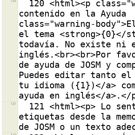
120
  120 <html><p class="warning-header">No se encuentra 
contenido en la Ayuda  
class="warning-body">El
el tema <strong>{0}</st
todavía. No existe ni e
inglés.<br><br>Por favo
de ayuda de JOSM y comp
Puedes editar tanto el 
tu idioma ({1})</a> com
121
  121 <html><p> Lo sentimos, es imposible pegar 
etiquetas desde la memo