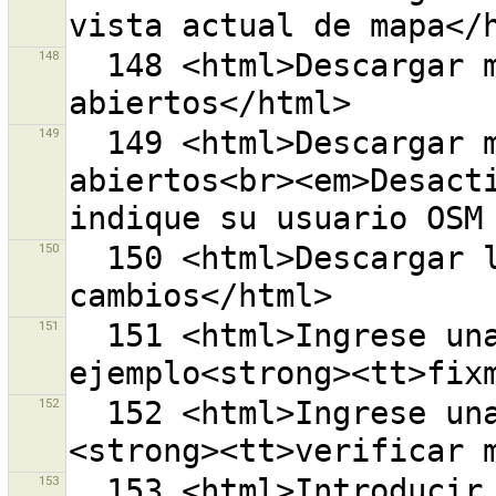
148
  148 <html>Descargar mis conjuntos de cambios 
149
  149 <html>Descargar mis conjuntos de cambios 
abiertos<br><em>Desacti
150
  150 <html>Descargar los últimos conjuntos de 
151
  151 <html>Ingrese una etiqueta aquí, por 
152
  152 <html>Ingrese una etiqueta aquí, por ejemplo 
153
  153 <html>Introducir una llave de Acceso 