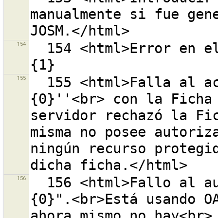
manualmente si fue gene
154
  154 <html>Error en el filtro <code>{0}</code>:<br>
155
  155 <html>Falla al acceder al servidor OSM "
{0}''<br> con la Ficha 
servidor rechazó la Fic
misma no posee autoriza
ningún recurso protegid
156
  156 <html>Fallo al autenticar en el servidor OSM "
{0}".<br>Está usando OA
ahora mismo no hay<br> 