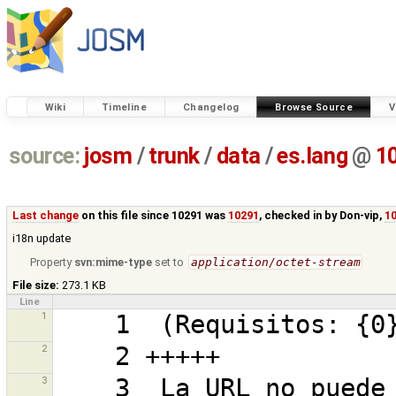
Wiki
Timeline
Changelog
Browse Source
V
source:
josm
/
trunk
/
data
/
es.lang
@
1
Last change
on this file since 10291 was
10291
, checked in by
Don-vip
,
10
i18n update
Property
svn:mime-type
set to
application/octet-stream
File size:
273.1 KB
Line
1
2
3