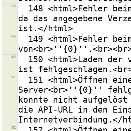
148
  148 <html>Fehler beim Setzen der Voreinstellungen, 
da das angegebene Verze
149
  149 <html>Fehler beim Laden der Objektvorlagenliste  
150
  150 <html>Laden der verfügbaren Stile von ''{0}'' 
151
  151 <html>Öffnen einer Verbindung zum entfernten 
Server<br>''{0}'' fehlg
konnte nicht aufgelöst 
die API-URL in den Eins
152
  152 <html>Öffnen einer Verbindung zum entfernten 