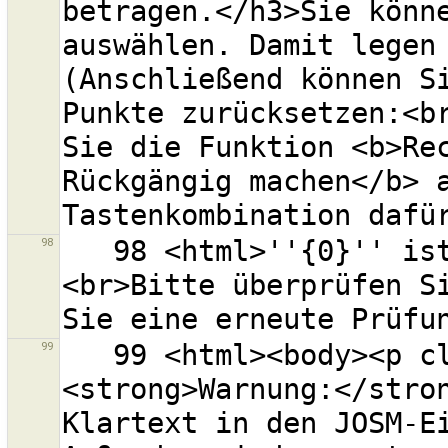
betragen.</h3>Sie könne
auswählen. Damit legen 
(Anschließend können Si
Punkte zurücksetzen:<br
Sie die Funktion <b>Rec
Rückgängig machen</b> 
98
   98 <html>''{0}'' ist keine gültige OSM-API-URL.
<br>Bitte überprüfen Si
99
   99 <html><body><p class="warning-body">
<strong>Warnung:</stron
Klartext in den JOSM-Ei