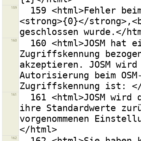
159
  159 <html>Fehler beim Hochladen des Änderungssatzes 
<strong>{0}</strong>,<b
160
  160 <html>JOSM hat eine erfolgreich eine 
Zugriffskennung bezogen
akzeptieren. JOSM wird 
Autorisierung beim OSM-
161
  161 <html>JOSM wird die OAuth-Einstellungen auf 
ihre Standardwerte zurü
vorgenommenen Einstell
162
  162 <html>Sie haben keine Benutzerkennung 