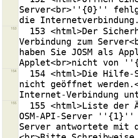
Server<br>''{0}'' fehlg
153
  153 <html>Der Sicherheitskontext erlaubt keine 
Verbindung zum Server<b
haben Sie JOSM als Appl
154
  154 <html>Die Hilfe-Seite unter der URL  {0} konnte 
nicht geöffnet werden.<
155
  155 <html>Liste der Änderungssätze kann nicht vom 
OSM-API-Server ''{1}'' 
Server antwortete mit 
<br>Bitte Schreibweise 