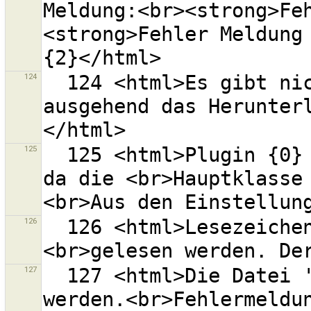
Meldung:<br><strong>Fe
<strong>Fehler Meldung 
124
  124 <html>Es gibt nicht genau einen Punkt, von dem 
ausgehend das Herunter
125
  125 <html>Plugin {0} konnte nicht geladen werden, 
da die <br>Hauptklasse
126
  126 <html>Lesezeichen konnten nicht von<br>"{0}"
127
  127 <html>Die Datei ''{0}'' konnte nicht gelesen 