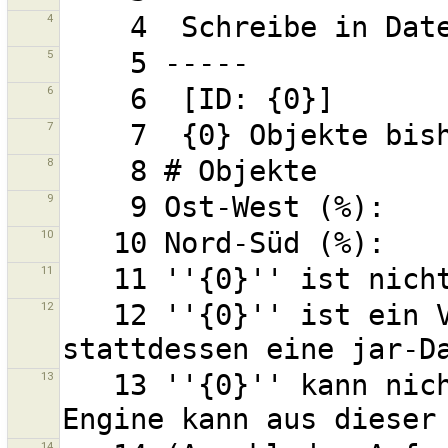
4
5
6
7
8
9
10
11
12
   12 ''{0}'' ist ein Verzeichnis. Erwartet wird 
13
   13 ''{0}'' kann nicht gelesen werden. Eine Skript-
14