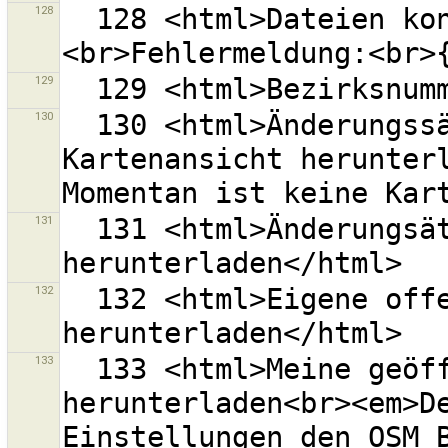
128
  128 <html>Dateien konnten nicht gelesen werden.
129
130
  130 <html>Änderungssätze der aktuellen 
Kartenansicht herunterl
131
  131 <html>Änderungsätze in die aktuelle Ansicht 
132
  132 <html>Eigene offene Änderungssätze 
133
  133 <html>Meine geöffneten Änderungssätze 
herunterladen<br><em>De
Einstellungen den OSM 