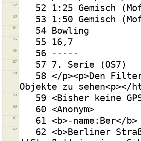
52
53
54
55
56
57
58
   58 </p><p>Den Filterdialog schließen, um alle 
59
60
61
62
   62 <b>Berliner Straße</b> - ''Berliner'' und 