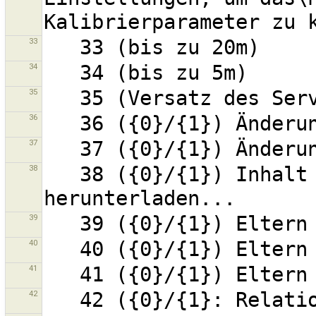
33
34
35
36
37
38
   38 ({0}/{1}) Inhalt von Änderungssatz {2} 
39
40
41
42