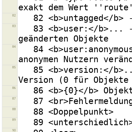
82
83
   83 <b>user:</b>... - Alle von diesem Nutzer 
84
   84 <b>user:anonymous</b> - Alle Objekte, die von 
85
   85 <b>version:</b>... - Objekt mit angegebener 
86
87
88
89
90