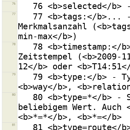
76
77
   77 <b>tags:</b>... - Objekte mit gegebener 
Merkmalsanzahl (<b>tags
78
   78 <b>timestamp:</b>... -  Objekte mit diesem 
Zeitstempel (<b>2009-1
79
   79 <b>type:</b> - Typ des Objektes (<b>node</b>, 
80
   80 <b>type=*</b> - Schlüssel ''type'' mit 
beliebigem Wert. Auch <
81
   81 <b>type=route</b> - Schlüssel ''type'' mit 