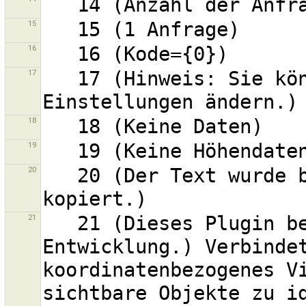
15
16
17
   17 (Hinweis: Sie können die Tastaturkürzel in den 
18
19
20
   20 (Der Text wurde bereits in Ihre Zwischenablage 
21
   21 (Dieses Plugin befindet sich noch in der 
Entwicklung.) Verbindet
koordinatenbezogenes Vi