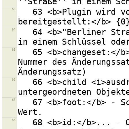
63
   63 <b>Plugin wird von einer externen Quelle 
64
   64 <b>"Berliner Straße"</b> - ''Berliner Straße'' 
65
   65 <b>changeset:</b>... - Objekt mit angegebener 
Nummer des Änderungssat
66
   66 <b>child <i>ausdr</i></b> - Alle 
67
   67 <b>foot:</b> - Schlüssel=foot mit beliebigem 
68
   68 <b>id:</b>... - Objekte mit der angegebenen ID 