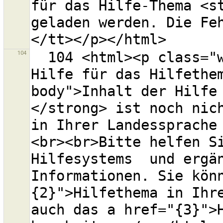
für das Hilfe-Thema <st
geladen werden. Die Fe
104
  104 <html><p class="warning-header">Inhalt der 
Hilfe für das Hilfethe
body">Inhalt der Hilfe
</strong> ist noch nich
in Ihrer Landessprache
<br><br>Bitte helfen Si
Hilfesystems  und ergän
Informationen. Sie kön
{2}">Hilfethema in Ihre
auch das a href="{3}">H