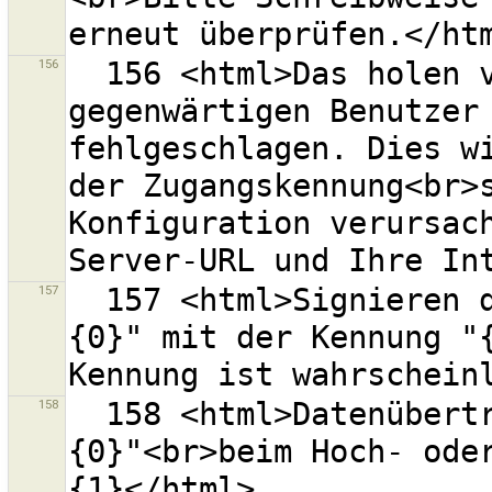
156
  156 <html>Das holen von Informationen über den 
gegenwärtigen Benutzer 
fehlgeschlagen. Dies wi
der Zugangskennung<br>
Konfiguration verursach
157
  157 <html>Signieren der Anfrage an den OSM-Server "
{0}" mit der Kennung "{
158
  158 <html>Datenübertragungsfehler zum Server<br>"
{0}"<br>beim Hoch- oder