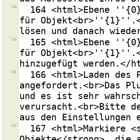
164
  164 <html>Ebene ''{0}'' hat bereits einen Konflikt 
für Objekt<br>''{1}''.<
165
  165 <html>Ebene ''{0}'' hat bereits einen Konflikt 
für Objekt<br>''{1}''.<
166
  166 <html>Laden des Plugins "{0}" wurde 
angefordert.<br>Das Plu
und es ist sehr wahrsch
verursacht.<br>Bitte de
167
  167 <html>Markiere <strong>lokal gelöschte 
Objekte</strong>, die a