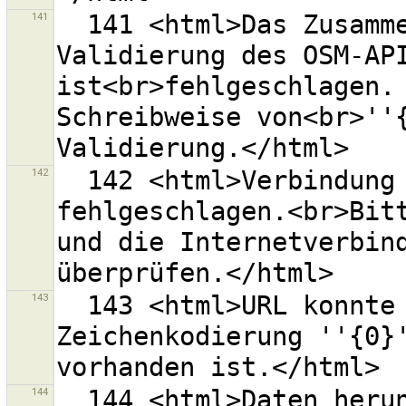
141
  141 <html>Das Zusammensetzen des URL ''{0}'' zur 
Validierung des OSM-API
ist<br>fehlgeschlagen. 
Schreibweise von<br>''{
142
  142 <html>Verbindung mit URL ''{0}'' 
fehlgeschlagen.<br>Bitt
und die Internetverbind
143
  143 <html>URL konnte nicht erzeugt werden, weil die 
Zeichenkodierung ''{0}'
144
  144 <html>Daten herunterladen fehlgeschlagen. Das 