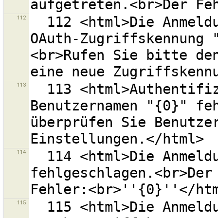
112
  112 <html>Die Anmeldung beim OSM-Server mit der 
OAuth-Zugriffskennung 
<br>Rufen Sie bitte den
113
  113 <html>Authentifizierung am OSM-Server mit dem 
Benutzernamen "{0}" feh
überprüfen Sie Benutze
114
  114 <html>Die Anmeldung beim OSM-Server ist 
fehlgeschlagen.<br>Der 
115
  115 <html>Die Anmeldung beim OSM-Server mit der 