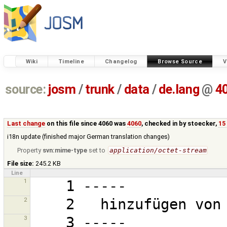
Wiki
Timeline
Changelog
Browse Source
V
source:
josm
/
trunk
/
data
/
de.lang
@
4
Last change
on this file since 4060 was
4060
, checked in by
stoecker
,
15
i18n update (finished major German translation changes)
Property
svn:mime-type
set to
application/octet-stream
File size:
245.2 KB
Line
1
2
3