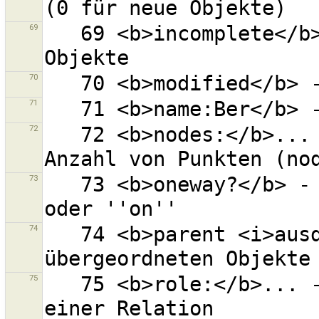
69
   69 <b>incomplete</b> - Alle unvollständigen 
70
71
72
   72 <b>nodes:</b>... - Objekt mit angegebener 
73
   73 <b>oneway?</b> - oneway=yes, ''true'', ''1'' 
74
   74 <b>parent <i>ausdr</i></b> - Alle 
75
   75 <b>role:</b>... - Objekt mit gegebener Rolle in 