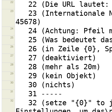
22
23
   23 (Internationale Nummer verwenden, z.B. +49-123-
24
25
26
27
28
29
30
31
32
   32 (setze "{0}" to ja/nein/fragen in den 
Einstellungen, um das\n