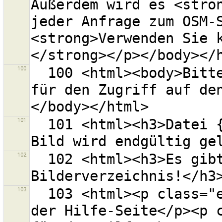
Außerdem wird es <stron
jeder Anfrage zum OSM-S
<strong>Verwenden Sie 
100
  100 <html><body>Bitte eine OAuth-Zugriffskennung 
für den Zugriff auf de
101
  101 <html><h3>Datei {0} vom Laufwerk löschen?<p>Das 
102
  102 <html><h3>Es gibt alte Sicherungsdateien im 
103
  103 <html><p class="error-header">Fehler beim Lesen 
der Hilfe-Seite</p><p c