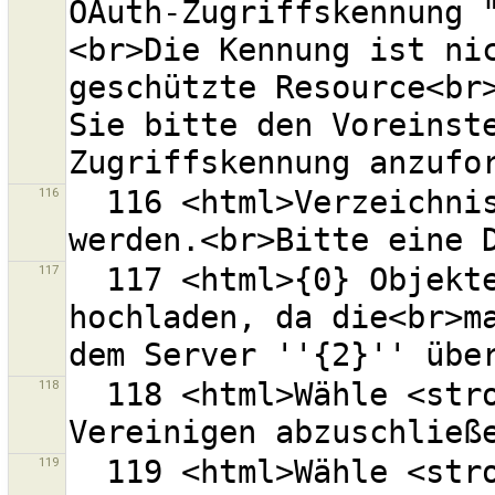
OAuth-Zugriffskennung 
<br>Die Kennung ist nic
geschützte Resource<br>
Sie bitte den Voreinste
116
  116 <html>Verzeichnis "{0}" kann nicht geöffnet 
117
  117 <html>{0} Objekte können nicht in einer Anfrage 
hochladen, da die<br>ma
118
  118 <html>Wähle <strong>{0}</strong> um das 
119
  119 <html>Wähle <strong>{0}</strong> um das 