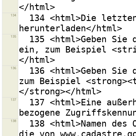
134
  134 <html>Die letzten Änderungssätze 
135
  135 <html>Geben Sie den Schlüssel eines Merkmals 
ein, zum Beispiel <str
136
  136 <html>Geben Sie den Wert eines Merkmals ein, 
zum Beispiel <strong><
137
  137 <html>Eine außerhalb von JOSM generierte und 
138
  138 <html>Namen des Ortes eingeben.<br>Benutzen Sie 