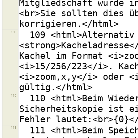
Mitgliedschaft wurde i
<br>Sie sollten dies üb
109
  109 <html>Alternativ können Sie eine 
<strong>Kacheladresse</
Kachel im Format <i>zoo
<i>15/256/223</i>. Kach
<i>zoom,x,y</i> oder <i
110
  110 <html>Beim Wiederherstellen der 
Sicherheitskopie ist ei
111
  111 <html>Beim Speichern ist ein Fehler 