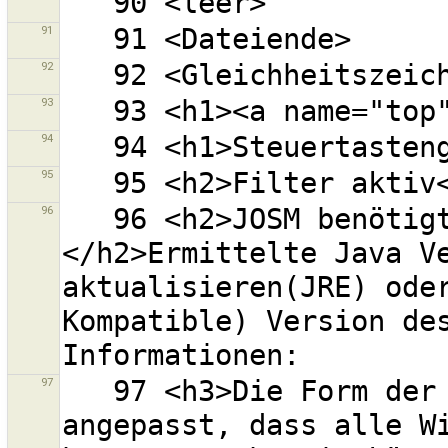
91
92
93
94
95
96
   96 <h2>JOSM benötigt die Java Version 6.
</h2>Ermittelte Java Ve
aktualisieren(JRE) oder
Kompatible) Version des
97
   97 <h3>Die Form der ausgewählten Linien wird so 
angepasst, dass alle Wi