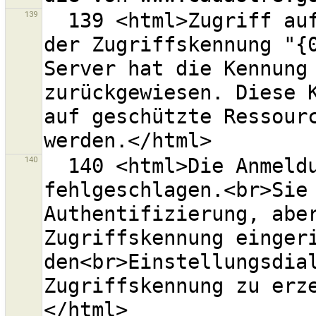
139
  139 <html>Zugriff auf dem OSM-Server "{0}"<br>mit 
der Zugriffskennung "{0
Server hat die Kennung 
zurückgewiesen. Diese K
auf geschützte Ressourc
140
  140 <html>Die Anmeldung beim OSM-Server "{0}" ist 
fehlgeschlagen.<br>Sie 
Authentifizierung, abe
Zugriffskennung eingeri
den<br>Einstellungsdial
Zugriffskennung zu erz