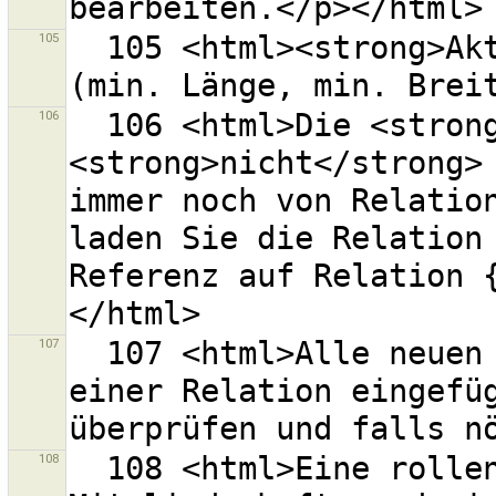
105
  105 <html><strong>Aktueller Ladebereich</strong> 
106
  106 <html>Die <strong>Relation {0}</strong> konnte 
<strong>nicht</strong> 
immer noch von Relation
laden Sie die Relation 
Referenz auf Relation 
107
  107 <html>Alle neuen Linien wurden als Elemente in 
einer Relation eingefüg
108
  108 <html>Eine rollenbasierte Relations-