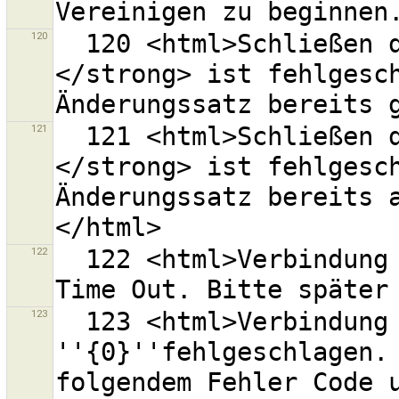
120
  120 <html>Schließen des Änderungssatzes <strong>{0}
</strong> ist fehlgesch
121
  121 <html>Schließen des Änderungssatzes <strong>{0}
</strong> ist fehlgesch
Änderungssatz bereits 
122
  122 <html>Verbindung mit OSM Server ''{0}'' hat ein 
123
  123 <html>Verbindung mit OSM Server 
''{0}''fehlgeschlagen. 
folgendem Fehler Code u