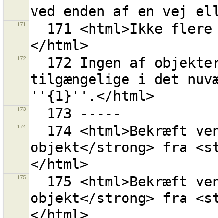
171
  171 <html>Ikke flere forbundne veje at downloade.
172
  172 Ingen af objekterne i rettesæt {0}s indhold er 
tilgængelige i det nuvæ
173
174
  174 <html>Bekræft venligst for at fjerne <strong>1 
objekt</strong> fra <s
175
  175 <html>Bekræft venligst for at fjerne <strong>1 
objekt</strong> fra <s