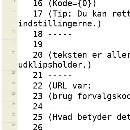
16
17
   17 (Tip: Du kan rette genvejene i 
18
19
20
   20 (teksten er allerede kopieret til til din 
21
22
23
24
25
26