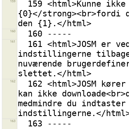
159
  159 <html>Kunne ikke uploade til rettesæt <strong>
{0}</strong><br>fordi d
160
161
  161 <html>JOSM er ved at sætte OAuth 
indstillingerne tilbage
nuværende brugerdefiner
162
  162 <html>JOSM kører nu med en anonym bruger. Den 
kan ikke downloade<br>d
medmindre du indtaster
163