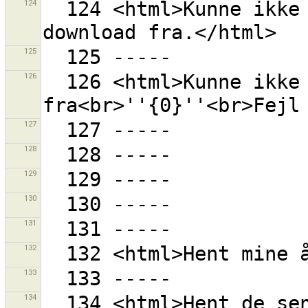
124
  124 <html>Kunne ikke finde et unikt punkt at starte 
125
126
  126 <html>Kunne ikke læse bogmærker 
127
128
129
130
131
132
133
134