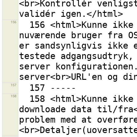
<br>Kontrollér venligst
156
  156 <html>Kunne ikke hente information om den 
nuværende bruger fra OS
er sandsynligvis ikke e
testede adgangsudtryk, 
server konfigurationen.
157
158
  158 <html>Kunne ikke hverken uploade eller 
downloade data til/fra<
problem med at overfør