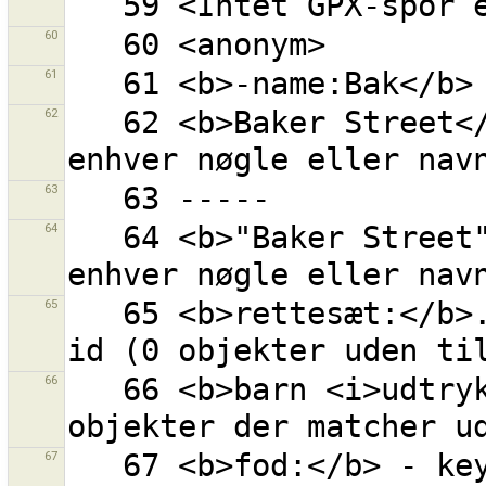
60
61
62
   62 <b>Baker Street</b> - ''Baker'' og ''Street'' i 
63
64
   64 <b>"Baker Street"</b> - ''Baker Street'' i 
65
   65 <b>rettesæt:</b>... - objekt med givet rettesæt 
66
   66 <b>barn <i>udtryk</i></b> - alle børn af 
67
   67 <b>fod:</b> - key=fod sat til hvilkensomhelst 