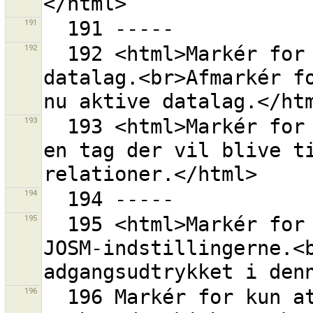
191
192
  192 <html>Markér for at downloade data ind i et nyt 
datalag.<br>Afmarkér fo
193
  193 <html>Markér for at gøre det muligt at indtaste 
en tag der vil blive ti
194
195
  195 <html>Markér for at gemme adgangsudtrykket i 
JOSM-indstillingerne.<b
196
  196 Markér for kun at vise rettesæt for de aktuelt 