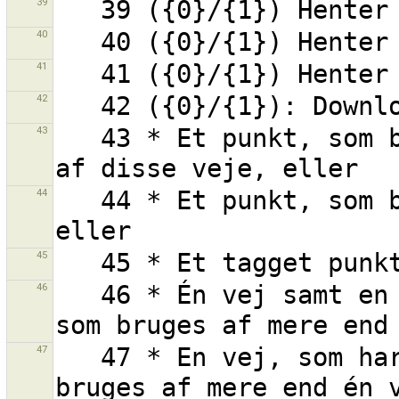
39
40
41
42
43
   43 * Et punkt, som bruges af mere end én vej og en 
44
   44 * Et punkt, som bruges af mere end én vej, 
45
46
   46 * Én vej samt en eller flere af dens punkter, 
47
   47 * En vej, som har ét eller flere punkter, som 