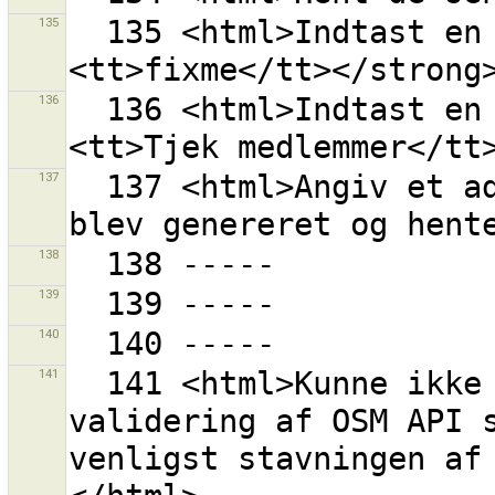
135
  135 <html>Indtast en tag nøgle, f.eks. <strong>
136
  136 <html>Indtast en tag værdi, f.eks. <strong>
137
  137 <html>Angiv et adgangsudtryk manuelt, hvis det 
138
139
140
141
  141 <html>Kunne ikke forme URL ''{0}'' for 
validering af OSM API s
venligst stavningen af