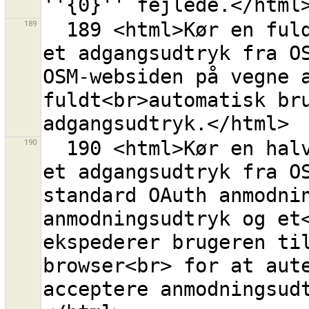
189
  189 <html>Kør en fuldautomatisk procedure for at få 
et adgangsudtryk fra OS
OSM-websiden på vegne a
fuldt<br>automatisk bru
190
  190 <html>Kør en halvautomatisk procedure for at få 
et adgangsudtryk fra OS
standard OAuth anmodnin
anmodningsudtryk og et<
ekspederer brugeren til
browser<br> for at aute
acceptere anmodningsud