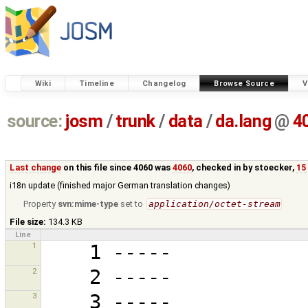
Wiki
Timeline
Changelog
Browse Source
V
source:
josm
/
trunk
/
data
/
da.lang
@
4
Last change
on this file since 4060 was
4060
, checked in by
stoecker
,
15
i18n update (finished major German translation changes)
Property
svn:mime-type
set to
application/octet-stream
File size:
134.3 KB
Line
1
2
3