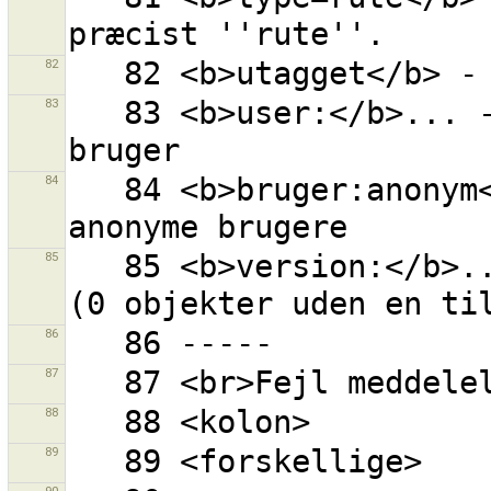
82
83
   83 <b>user:</b>... - alle objekter rettet af 
84
   84 <b>bruger:anonym</b> - alle objekter ændret af 
85
   85 <b>version:</b>... - objekt med given version 
86
87
88
89