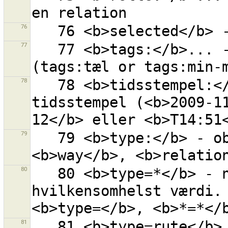
76
77
   77 <b>tags:</b>... - objekt med givet antal tags 
78
   78 <b>tidsstempel:</b>... -  objekter med dette 
tidsstempel (<b>2009-1
79
   79 <b>type:</b> - objektets type (<b>node</b>, 
80
   80 <b>type=*</b> - nøgle ''type'' med 
hvilkensomhelst værdi. 
81
   81 <b>type=rute</b> - nøgle ''type'' med værdi = 