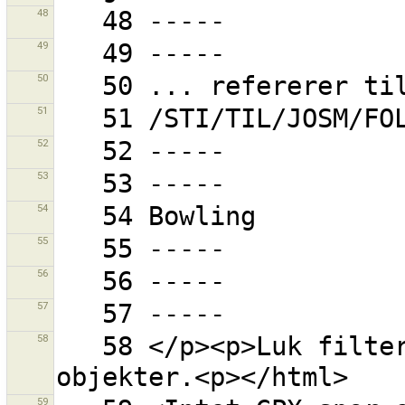
48
49
50
51
52
53
54
55
56
57
58
   58 </p><p>Luk filter-dialogen for at se alle 
59