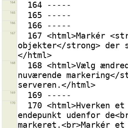
164
165
166
167
  167 <html>Markér <strong>lokalt slettede 
objekter</strong> der 
168
  168 <html>Vælg ændrede objekter <strong> fra den 
nuværende markering</st
169
170
  170 <html>Hverken et punkt eller en vej med et 
endepunkt udenfor de<br
markeret.<br>Markér et 