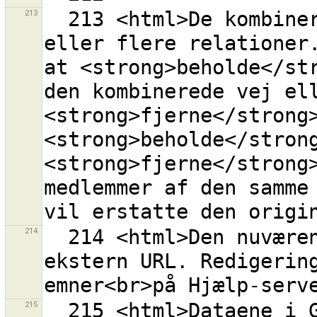
213
  213 <html>De kombinerede veje er medlemmer i en 
eller flere relationer.
at <strong>beholde</str
den kombinerede vej ell
<strong>fjerne</strong>
<strong>beholde</strong
<strong>fjerne</strong>
medlemmer af den samme 
214
  214 <html>Den nuværende URL <tt>{0}</tt><br>er en 
ekstern URL. Redigerin
215
  215 <html>Dataene i GPX-laget ''{0}'' er blevet 