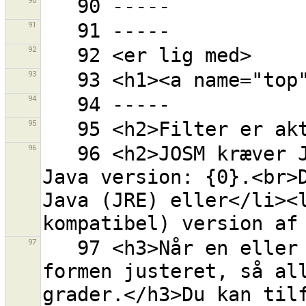
90
91
92
93
94
95
96
   96 <h2>JOSM kræver Java version 6.</h2>Opdaget 
Java version: {0}.<br>D
Java (JRE) eller</li><l
97
   97 <h3>Når en eller flere veje er markeret bliver 
formen justeret, så all
grader.</h3>Du kan tilf