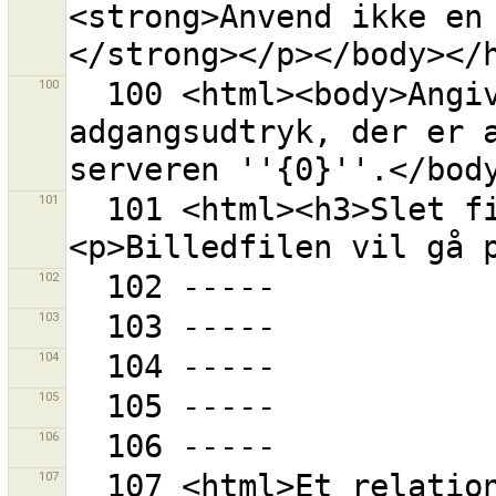
<strong>Anvend ikke en
100
  100 <html><body>Angiv venligst et OAuth 
adgangsudtryk, der er 
101
  101 <html><h3>Slet filen {0} fra disk?
102
103
104
105
106
107
  107 <html>Et relationsmedlemsskab blev kopieret til 