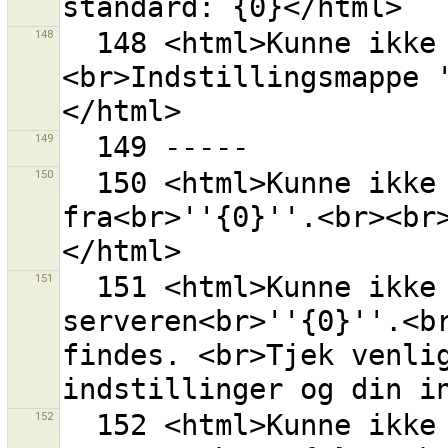
148
  148 <html>Kunne ikke initialisere indstillinger.
<br>Indstillingsmappe 
149
150
  150 <html>Kunne ikke indlæse listen over stilkilder 
fra<br>''{0}''.<br><br
151
  151 <html>Kunne ikke åbne en forbindelse til 
serveren<br>''{0}''.<br
findes. <br>Tjek venlig
152
  152 <html>Kunne ikke åbne en forbindelse til 