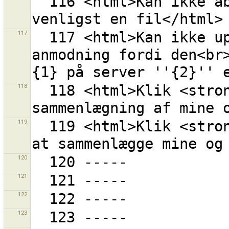
  116 <html>Kan ikke åbne mappen "{0}".<br>Vælg 
117
  117 <html>Kan ikke uploade {0} objekter i en 
anmodning fordi den<br>
118
  118 <html>Klik <strong>{0}</strong> for at afslutte 
119
  119 <html>Klik <strong>{0}</strong> for at begynde 
120
121
122
123