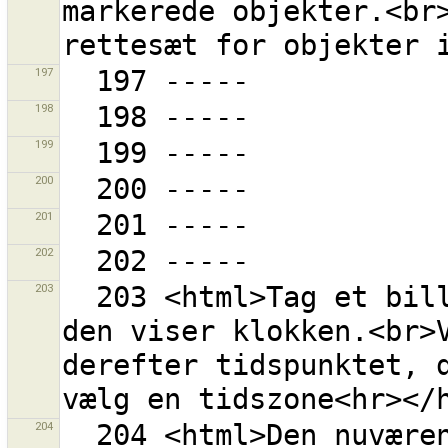
markerede objekter.<br>
197
198
199
200
201
202
203
  203 <html>Tag et billede af din GPS-modtager, mens 
den viser klokken.<br>V
derefter tidspunktet, d
204
  204 <html>Den nuværende værdi er ikke et gyldigt 