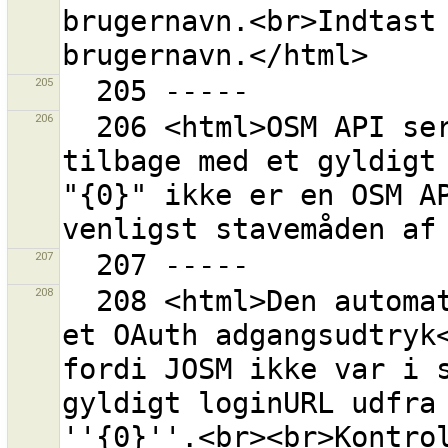
brugernavn.<br>Indtast 
205
206
  206 <html>OSM API serveren på ''{0}'' meldte ikke 
tilbage med et gyldigt 
"{0}" ikke er en OSM AP
207
208
  208 <html>Den automatiske proces for erhvervelse af 
et OAuth adgangsudtryk<
fordi JOSM ikke var i s
gyldigt loginURL udfra 
''{0}''.<br><br>Kontrol