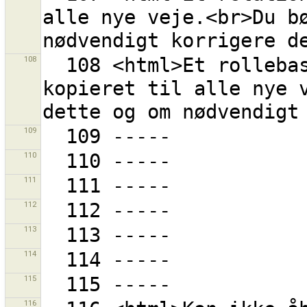
alle nye veje.<br>Du bø
108
  108 <html>Et rollebaseret relationsmedlemsskab blev 
kopieret til alle nye v
109
110
111
112
113
114
115
116