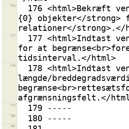
176
  176 <html>Bekræft venligst for at fjerne <strong>
{0} objekter</strong> f
177
  177 <html>Indtast venligst gyldige dato/tid-værdier 
for at begrænse<br>fore
178
  178 <html>Indtast venligst gyldige 
længde/breddegradsværdi
begrænse<br>rettesætsfo
179
180
181