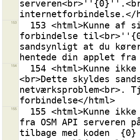
serveren<br>''{0}''.<br
153
  153 <html>Kunne af sikkerhedsårsager ikke åbne en 
forbindelse til<br>''{0
sandsynligt at du kører
154
  154 <html>Kunne ikke åbne hjælpesiden for url {0}.
<br>Dette skyldes sands
netværksproblem<br>. T
155
  155 <html>Kunne ikke hente en liste over rettesæt 
fra OSM API serveren på
tilbage med koden  {0}