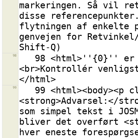
markeringen. Så vil ret
disse referencepunkter.
flytningen af enkelte p
genvejen for Retvinkel/
98
   98 <html>''{0}'' er ikke en gyldig OSM API URL.
<br>Kontrollér venligs
99
   99 <html><body><p class="warning-body">
<strong>Advarsel:</stro
som simpel tekst i JOSM
bliver det overført <st
hver eneste forespørgse