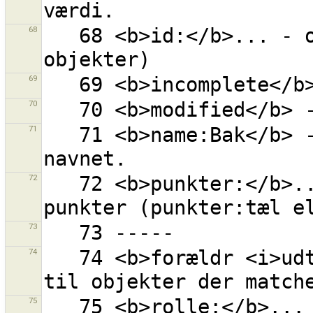
68
   68 <b>id:</b>... - objekt med givet ID (0 for nye 
69
70
71
   71 <b>name:Bak</b> - ''Bak'' hvor som helst i 
72
   72 <b>punkter:</b>... - objekt med givet antal 
73
74
   74 <b>forældr <i>udtryk</i></b> - alle forældre 
75
   75 <b>rolle:</b>... - objekt med en given rolle i 