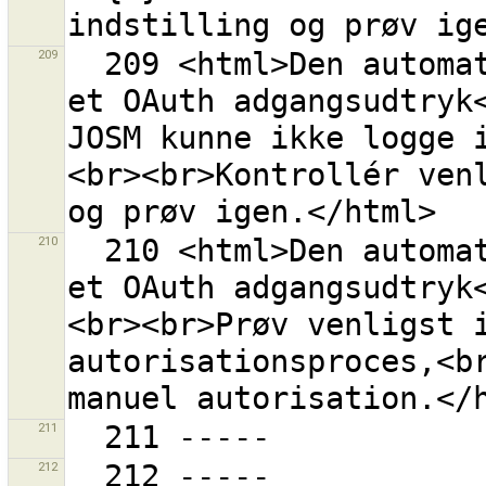
209
  209 <html>Den automatiske proces for erhvervelse af 
et OAuth adgangsudtryk<
JOSM kunne ikke logge 
<br><br>Kontrollér venl
210
  210 <html>Den automatiske proces for erhvervelse af 
et OAuth adgangsudtryk
<br><br>Prøv venligst i
autorisationsproces,<br
211
212