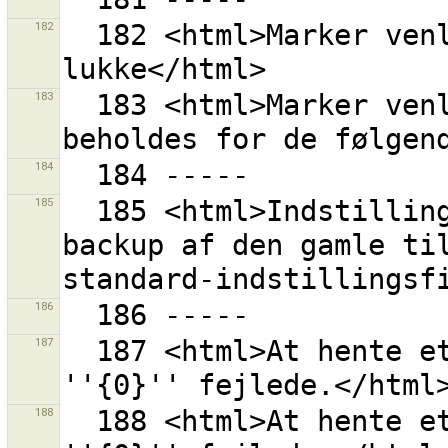
182
  182 <html>Marker venligst de rettesæt du ønsker at 
183
  183 <html>Marker venligst de værdier der skal 
184
185
  185 <html>Indstillingsfilen havde fejl.<br> Laver 
backup af den gamle til
186
187
  187 <html>At hente et OAuth adgangsudtryk fra 
188
  188 <html>At hente et OAuth anmodningsudtryk fra 