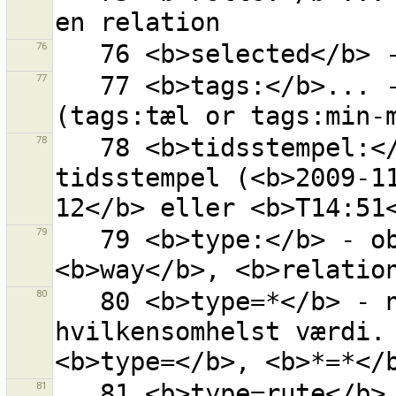
76
77
   77 <b>tags:</b>... - objekt med givet antal tags 
78
   78 <b>tidsstempel:</b>... -  objekter med dette 
tidsstempel (<b>2009-1
79
   79 <b>type:</b> - objektets type (<b>node</b>, 
80
   80 <b>type=*</b> - nøgle ''type'' med 
hvilkensomhelst værdi. 
81
   81 <b>type=rute</b> - nøgle ''type'' med værdi = 