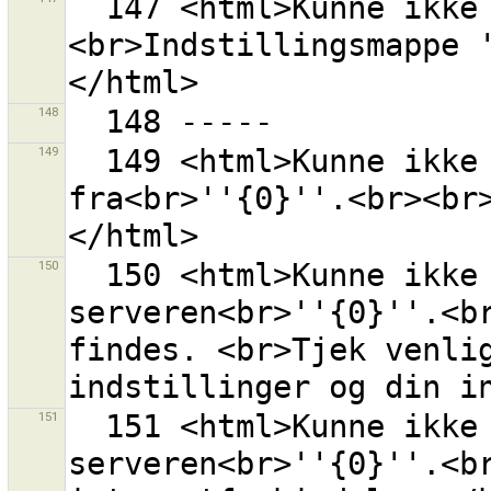
  147 <html>Kunne ikke initialisere indstillinger.
<br>Indstillingsmappe 
148
149
  149 <html>Kunne ikke indlæse listen over stilkilder 
fra<br>''{0}''.<br><br
150
  150 <html>Kunne ikke åbne en forbindelse til 
serveren<br>''{0}''.<br
findes. <br>Tjek venlig
151
  151 <html>Kunne ikke åbne en forbindelse til 
serveren<br>''{0}''.<br