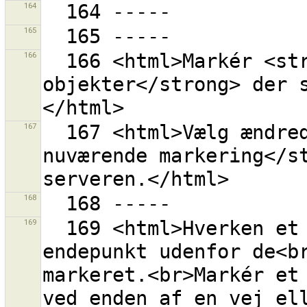
164
165
166
  166 <html>Markér <strong>lokalt slettede 
objekter</strong> der 
167
  167 <html>Vælg ændrede objekter <strong> fra den 
nuværende markering</st
168
169
  169 <html>Hverken et punkt eller en vej med et 
endepunkt udenfor de<br
markeret.<br>Markér et 