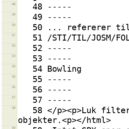
48
49
50
51
52
53
54
55
56
57
58
   58 </p><p>Luk filter-dialogen for at se alle 
59