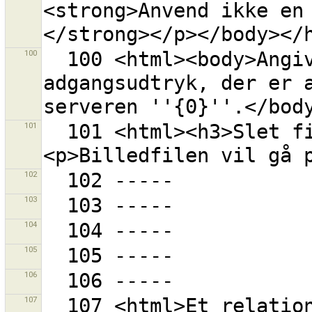
<strong>Anvend ikke en
100
  100 <html><body>Angiv venligst et OAuth 
adgangsudtryk, der er 
101
  101 <html><h3>Slet filen {0} fra disk?
102
103
104
105
106
107
  107 <html>Et relationsmedlemsskab blev kopieret til 