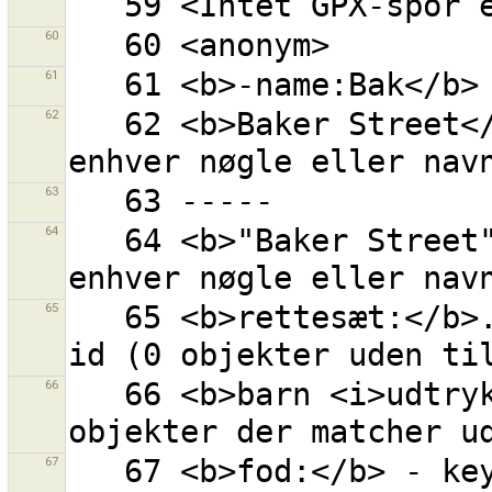
60
61
62
   62 <b>Baker Street</b> - ''Baker'' og ''Street'' i 
63
64
   64 <b>"Baker Street"</b> - ''Baker Street'' i 
65
   65 <b>rettesæt:</b>... - objekt med givet rettesæt 
66
   66 <b>barn <i>udtryk</i></b> - alle børn af 
67
   67 <b>fod:</b> - key=fod sat til hvilkensomhelst 