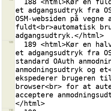
  188 <html>Kør en fuldautomatisk procedure for at få 
et adgangsudtryk fra OS
OSM-websiden på vegne a
fuldt<br>automatisk bru
189
  189 <html>Kør en halvautomatisk procedure for at få 
et adgangsudtryk fra OS
standard OAuth anmodnin
anmodningsudtryk og et<
ekspederer brugeren til
browser<br> for at aute
acceptere anmodningsud
190