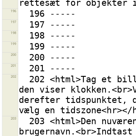
196
197
198
199
200
201
202
  202 <html>Tag et billede af din GPS-modtager, mens 
den viser klokken.<br>V
derefter tidspunktet, d
203
  203 <html>Den nuværende værdi er ikke et gyldigt 
brugernavn.<br>Indtast 