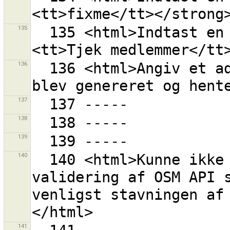
135
  135 <html>Indtast en tag værdi, f.eks. <strong>
136
  136 <html>Angiv et adgangsudtryk manuelt, hvis det 
137
138
139
140
  140 <html>Kunne ikke forme URL ''{0}'' for 
validering af OSM API s
venligst stavningen af
141