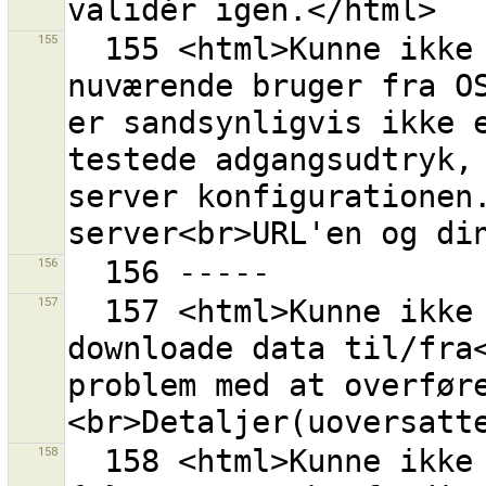
155
  155 <html>Kunne ikke hente information om den 
nuværende bruger fra OS
er sandsynligvis ikke e
testede adgangsudtryk, 
server konfigurationen.
156
157
  157 <html>Kunne ikke hverken uploade eller 
downloade data til/fra<
problem med at overfør
158
  158 <html>Kunne ikke uploade til rettesæt <strong>