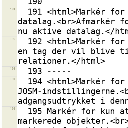
191
  191 <html>Markér for at downloade data ind i et nyt 
datalag.<br>Afmarkér fo
192
  192 <html>Markér for at gøre det muligt at indtaste 
en tag der vil blive ti
193
194
  194 <html>Markér for at gemme adgangsudtrykket i 
JOSM-indstillingerne.<b
195
  195 Markér for kun at vise rettesæt for de aktuelt 
markerede objekter.<br>