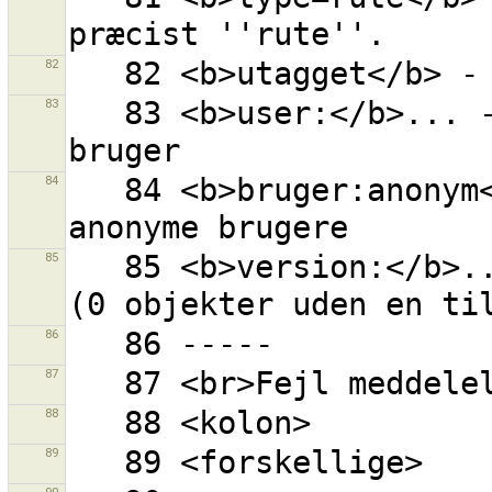
82
83
   83 <b>user:</b>... - alle objekter rettet af 
84
   84 <b>bruger:anonym</b> - alle objekter ændret af 
85
   85 <b>version:</b>... - objekt med given version 
86
87
88
89