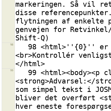
markeringen. Så vil ret
disse referencepunkter.
flytningen af enkelte p
genvejen for Retvinkel/
98
   98 <html>''{0}'' er ikke en gyldig OSM API URL.
<br>Kontrollér venligs
99
   99 <html><body><p class="warning-body">
<strong>Advarsel:</stro
som simpel tekst i JOSM
bliver det overført <st
hver eneste forespørgse