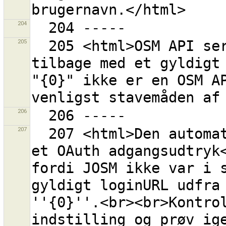
204
205
  205 <html>OSM API serveren på ''{0}'' meldte ikke 
tilbage med et gyldigt 
"{0}" ikke er en OSM AP
206
207
  207 <html>Den automatiske proces for erhvervelse af 
et OAuth adgangsudtryk<
fordi JOSM ikke var i s
gyldigt loginURL udfra 
''{0}''.<br><br>Kontrol