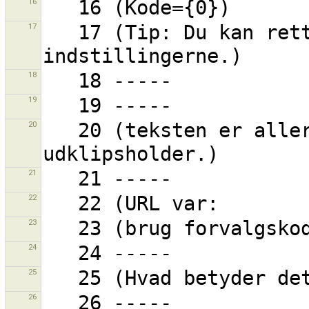
16
17
   17 (Tip: Du kan rette genvejene i 
18
19
20
   20 (teksten er allerede kopieret til til din 
21
22
23
24
25
26