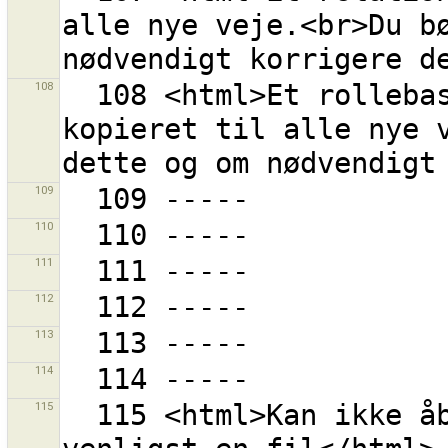
alle nye veje.<br>Du bø
108
  108 <html>Et rollebaseret relationsmedlemsskab blev 
kopieret til alle nye v
109
110
111
112
113
114
115
  115 <html>Kan ikke åbne mappen "{0}".<br>Vælg 