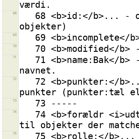
68
   68 <b>id:</b>... - objekt med givet ID (0 for nye 
69
70
71
   71 <b>name:Bak</b> - ''Bak'' hvor som helst i 
72
   72 <b>punkter:</b>... - objekt med givet antal 
73
74
   74 <b>forældr <i>udtryk</i></b> - alle forældre 
75
   75 <b>rolle:</b>... - objekt med en given rolle i 