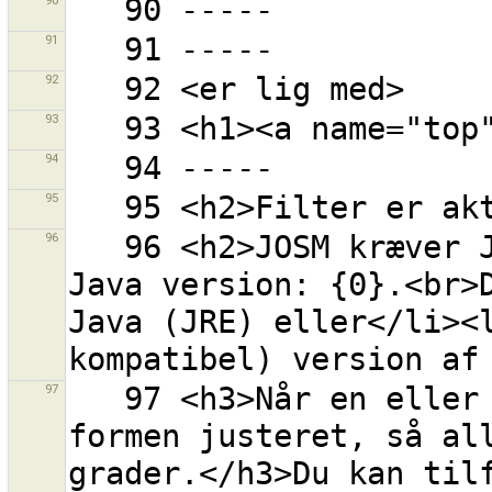
90
91
92
93
94
95
96
   96 <h2>JOSM kræver Java version 6.</h2>Opdaget 
Java version: {0}.<br>D
Java (JRE) eller</li><l
97
   97 <h3>Når en eller flere veje er markeret bliver 
formen justeret, så all
grader.</h3>Du kan tilf