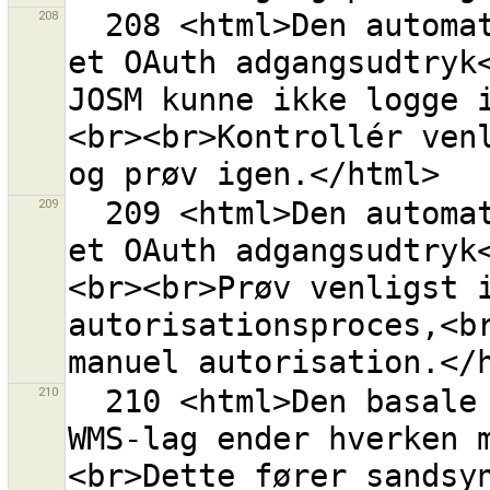
208
  208 <html>Den automatiske proces for erhvervelse af 
et OAuth adgangsudtryk<
JOSM kunne ikke logge 
<br><br>Kontrollér venl
209
  209 <html>Den automatiske proces for erhvervelse af 
et OAuth adgangsudtryk
<br><br>Prøv venligst i
autorisationsproces,<br
210
  210 <html>Den basale URL<br>''{0}''<br>for dette 
WMS-lag ender hverken 
<br>Dette fører sandsy