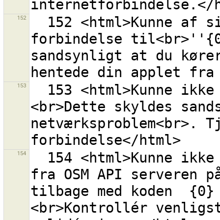
152
  152 <html>Kunne af sikkerhedsårsager ikke åbne en 
forbindelse til<br>''{0
sandsynligt at du kører
153
  153 <html>Kunne ikke åbne hjælpesiden for url {0}.
<br>Dette skyldes sands
netværksproblem<br>. T
154
  154 <html>Kunne ikke hente en liste over rettesæt 
fra OSM API serveren på
tilbage med koden  {0}
<br>Kontrollér venligst