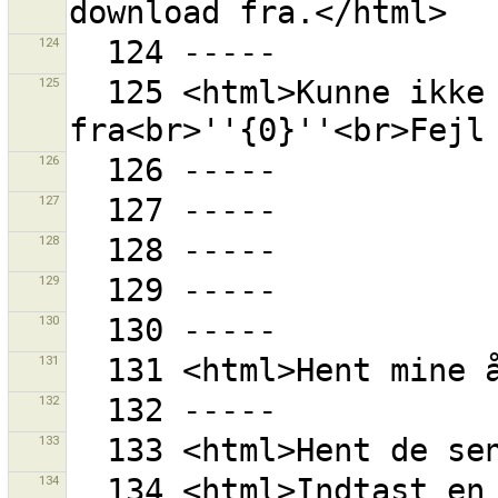
124
125
  125 <html>Kunne ikke læse bogmærker 
126
127
128
129
130
131
132
133
134
  134 <html>Indtast en tag nøgle, f.eks. <strong>