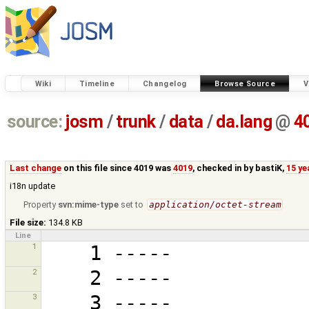
Wiki
Timeline
Changelog
Browse Source
V
source:
josm
/
trunk
/
data
/
da.lang
@
4
Last change
on this file since 4019 was
4019
, checked in by
bastiK
,
15 ye
i18n update
Property
svn:mime-type
set to
application/octet-stream
File size:
134.8 KB
Line
1
2
3