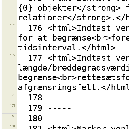
{0} objekter</strong> f
176
  176 <html>Indtast venligst gyldige dato/tid-værdier 
for at begrænse<br>fore
177
  177 <html>Indtast venligst gyldige 
længde/breddegradsværdi
begrænse<br>rettesætsfo
178
179
180
181
  181 <html>Marker venligst de rettesæt du ønsker at 