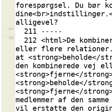
forespørgsel. Du bør ko
dine<br>indstillinger.<
211
212
  212 <html>De kombinerede veje er medlemmer i en 
eller flere relationer.
at <strong>beholde</str
den kombinerede vej ell
<strong>fjerne</strong>
<strong>beholde</strong
<strong>fjerne</strong>
medlemmer af den samme 