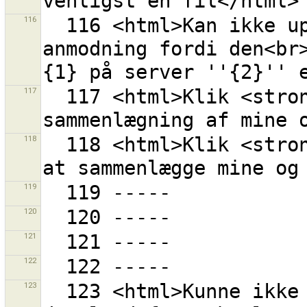
116
  116 <html>Kan ikke uploade {0} objekter i en 
anmodning fordi den<br>
117
  117 <html>Klik <strong>{0}</strong> for at afslutte 
118
  118 <html>Klik <strong>{0}</strong> for at begynde 
119
120
121
122
123
  123 <html>Kunne ikke finde et unikt punkt at starte 