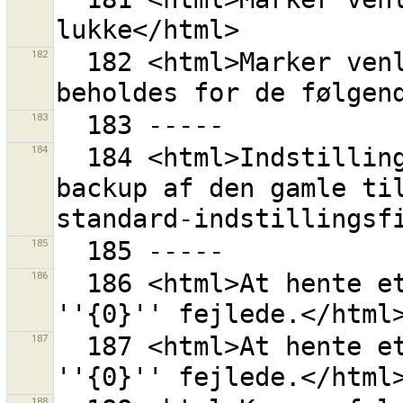
182
  182 <html>Marker venligst de værdier der skal 
183
184
  184 <html>Indstillingsfilen havde fejl.<br> Laver 
backup af den gamle til
185
186
  186 <html>At hente et OAuth adgangsudtryk fra 
187
  187 <html>At hente et OAuth anmodningsudtryk fra 
188