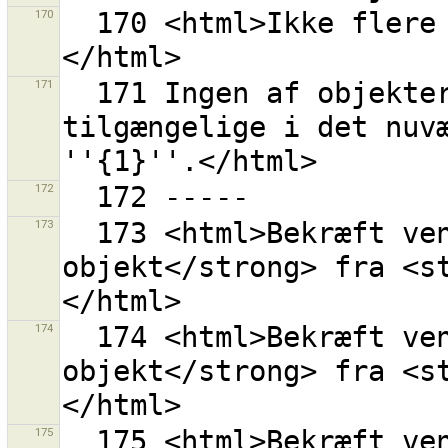
170
  170 <html>Ikke flere forbundne veje at downloade.
171
  171 Ingen af objekterne i rettesæt {0}s indhold er 
tilgængelige i det nuvæ
172
173
  173 <html>Bekræft venligst for at fjerne <strong>1 
objekt</strong> fra <s
174
  174 <html>Bekræft venligst for at fjerne <strong>1 
objekt</strong> fra <s
175
  175 <html>Bekræft venligst for at fjerne <strong>