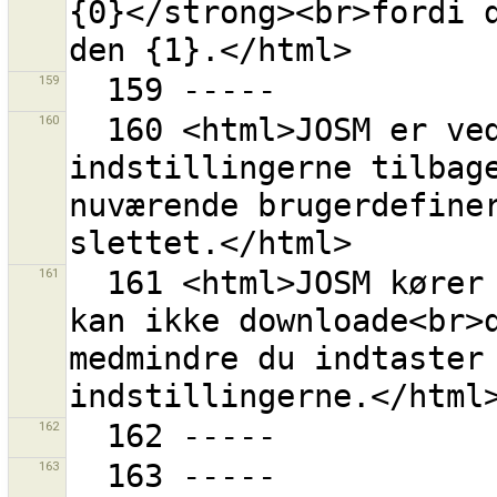
{0}</strong><br>fordi d
159
160
  160 <html>JOSM er ved at sætte OAuth 
indstillingerne tilbage
nuværende brugerdefiner
161
  161 <html>JOSM kører nu med en anonym bruger. Den 
kan ikke downloade<br>d
medmindre du indtaster
162
163