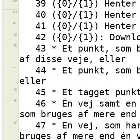
39
40
41
42
43
   43 * Et punkt, som bruges af mere end én vej og en 
44
   44 * Et punkt, som bruges af mere end én vej, 
45
46
   46 * Én vej samt en eller flere af dens punkter, 
47
   47 * En vej, som har ét eller flere punkter, som 