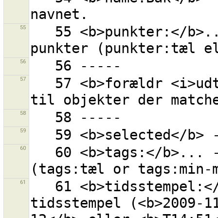
55
   55 <b>punkter:</b>... - objekt med givet antal 
56
57
   57 <b>forældr <i>udtryk</i></b> - alle forældre 
58
59
60
   60 <b>tags:</b>... - objekt med givet antal tags 
61
   61 <b>tidsstempel:</b>... -  objekter med dette 
tidsstempel (<b>2009-1