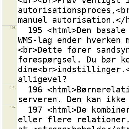
<br><br>Prøv venligst i
autorisationsproces,<br
195
  195 <html>Den basale URL<br>''{0}''<br>for dette 
WMS-lag ender hverken 
<br>Dette fører sandsy
forespørgsel. Du bør ko
dine<br>indstillinger.<
196
  196 <html>Børnerelationen<br>{0}<br>er slettet fra 
197
  197 <html>De kombinerede veje er medlemmer i en 
eller flere relationer.