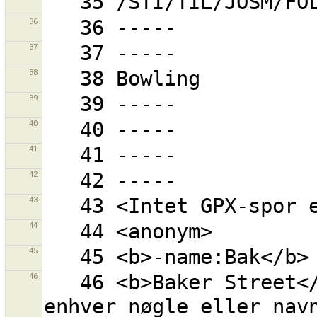
36
37
38
39
40
41
42
43
44
45
46
   46 <b>Baker Street</b> - ''Baker'' og ''Street'' i 