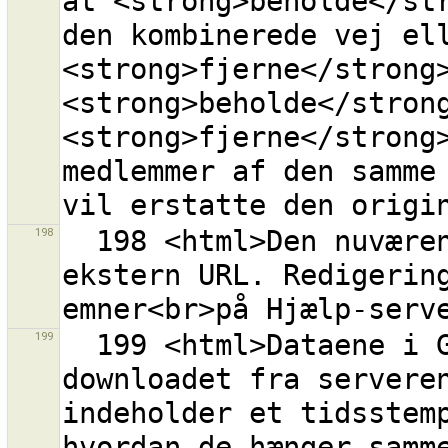
at <strong>beholde</str
den kombinerede vej ell
<strong>fjerne</strong>
<strong>beholde</strong
<strong>fjerne</strong>
medlemmer af den samme 
198
  198 <html>Den nuværende URL <tt>{0}</tt><br>er en 
ekstern URL. Redigerin
199
  199 <html>Dataene i GPX-laget ''{0}'' er blevet 
downloadet fra serveren
indeholder et tidsstemp