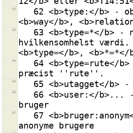
62
   62 <b>type:</b> - objektets type (<b>node</b>, 
63
   63 <b>type=*</b> - nøgle ''type'' med 
hvilkensomhelst værdi. 
64
   64 <b>type=rute</b> - nøgle ''type'' med værdi = 
65
66
   66 <b>user:</b>... - alle objekter rettet af 
67
   67 <b>bruger:anonym</b> - alle objekter ændret af 