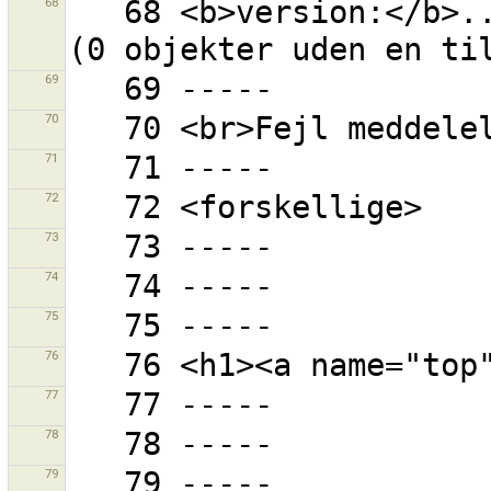
68
   68 <b>version:</b>... - objekt med given version 
69
70
71
72
73
74
75
76
77
78
79