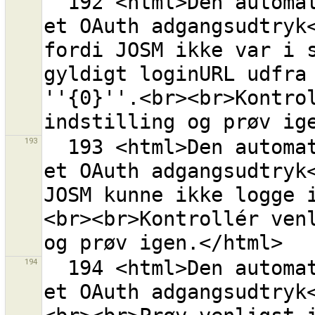
  192 <html>Den automatiske proces for erhvervelse af 
et OAuth adgangsudtryk<
fordi JOSM ikke var i s
gyldigt loginURL udfra 
''{0}''.<br><br>Kontrol
193
  193 <html>Den automatiske proces for erhvervelse af 
et OAuth adgangsudtryk<
JOSM kunne ikke logge 
<br><br>Kontrollér venl
194
  194 <html>Den automatiske proces for erhvervelse af 
et OAuth adgangsudtryk