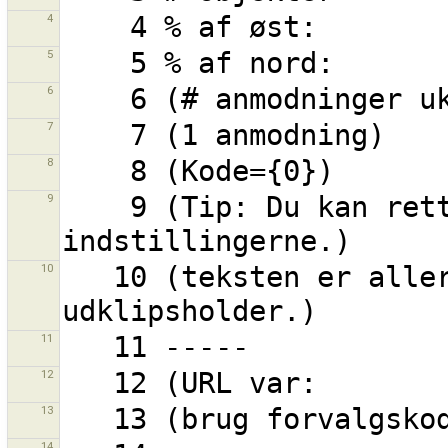
4
5
6
7
8
9
    9 (Tip: Du kan rette genvejene i 
10
   10 (teksten er allerede kopieret til til din 
11
12
13
14