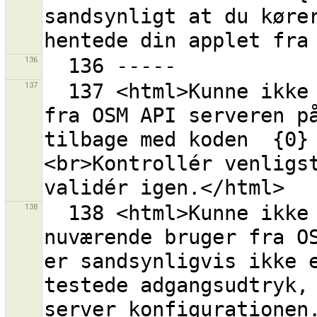
sandsynligt at du kører
136
137
  137 <html>Kunne ikke hente en liste over rettesæt 
fra OSM API serveren på
tilbage med koden  {0}
<br>Kontrollér venligst
138
  138 <html>Kunne ikke hente information om den 
nuværende bruger fra OS
er sandsynligvis ikke e
testede adgangsudtryk, 
server konfigurationen.