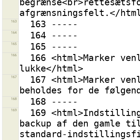
begrænse<br>rettesætsfo
163
164
165
166
  166 <html>Marker venligst de rettesæt du ønsker at 
167
  167 <html>Marker venligst de værdier der skal 
168
169
  169 <html>Indstillingsfilen havde fejl.<br> Laver 
backup af den gamle til