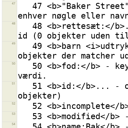
47
   47 <b>"Baker Street"</b> - ''Baker Street'' i 
48
   48 <b>rettesæt:</b>... - objekt med givet rettesæt 
49
   49 <b>barn <i>udtryk</i></b> - alle børn af 
50
   50 <b>fod:</b> - key=fod sat til hvilkensomhelst 
51
   51 <b>id:</b>... - objekt med givet ID (0 for nye 
52
53
54
   54 <b>name:Bak</b> - ''Bak'' hvor som helst i 