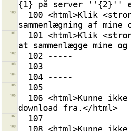
100
  100 <html>Klik <strong>{0}</strong> for at afslutte 
101
  101 <html>Klik <strong>{0}</strong> for at begynde 
102
103
104
105
106
  106 <html>Kunne ikke finde et unikt punkt at starte 
107
108
  108 <html>Kunne ikke læse bogmærker 