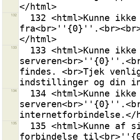
132
  132 <html>Kunne ikke indlæse listen over stilkilder 
fra<br>''{0}''.<br><br
133
  133 <html>Kunne ikke åbne en forbindelse til 
serveren<br>''{0}''.<br
findes. <br>Tjek venlig
134
  134 <html>Kunne ikke åbne en forbindelse til 
serveren<br>''{0}''.<br
135
  135 <html>Kunne af sikkerhedsårsager ikke åbne en 
forbindelse til<br>''{0