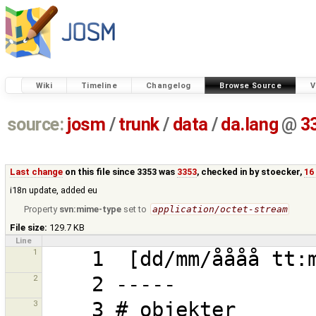
Wiki
Timeline
Changelog
Browse Source
V
source:
josm
/
trunk
/
data
/
da.lang
@
3
Last change
on this file since 3353 was
3353
, checked in by
stoecker
,
16
i18n update, added eu
Property
svn:mime-type
set to
application/octet-stream
File size:
129.7 KB
Line
1
2
3