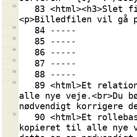
83
   83 <html><h3>Slet filen {0} fra disk?
84
85
86
87
88
89
   89 <html>Et relationsmedlemsskab blev kopieret til 
alle nye veje.<br>Du bø
90
   90 <html>Et rollebaseret relationsmedlemsskab blev 
kopieret til alle nye v