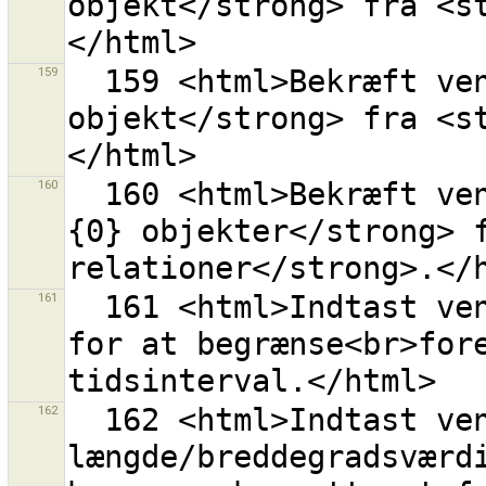
objekt</strong> fra <s
159
  159 <html>Bekræft venligst for at fjerne <strong>1 
objekt</strong> fra <s
160
  160 <html>Bekræft venligst for at fjerne <strong>
{0} objekter</strong> f
161
  161 <html>Indtast venligst gyldige dato/tid-værdier 
for at begrænse<br>fore
162
  162 <html>Indtast venligst gyldige 
længde/breddegradsværdi