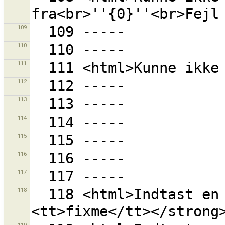
109
110
111
112
113
114
115
116
117
118
  118 <html>Indtast en tag nøgle, f.eks. <strong>