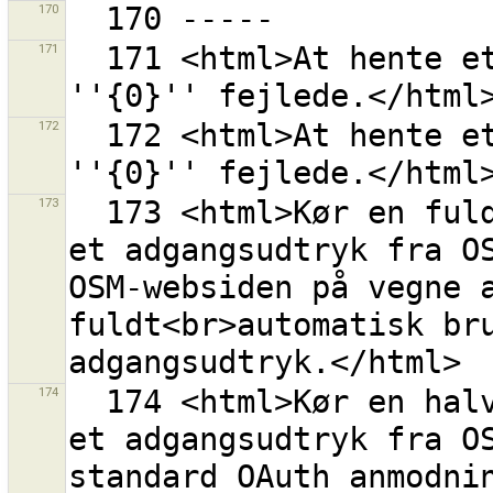
170
171
  171 <html>At hente et OAuth adgangsudtryk fra 
172
  172 <html>At hente et OAuth anmodningsudtryk fra 
173
  173 <html>Kør en fuldautomatisk procedure for at få 
et adgangsudtryk fra OS
OSM-websiden på vegne a
fuldt<br>automatisk bru
174
  174 <html>Kør en halvautomatisk procedure for at få 
et adgangsudtryk fra OS
standard OAuth anmodnin