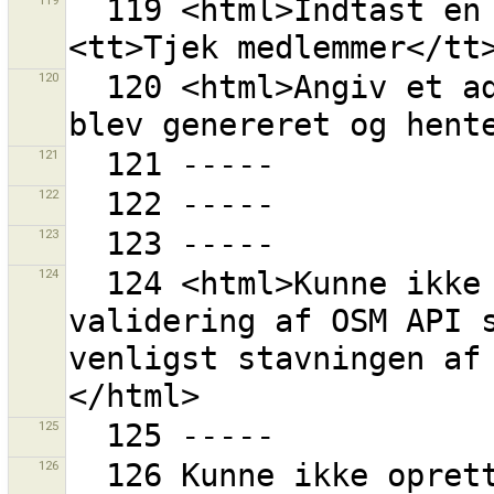
119
  119 <html>Indtast en tag værdi, f.eks. <strong>
120
  120 <html>Angiv et adgangsudtryk manuelt, hvis det 
121
122
123
124
  124 <html>Kunne ikke forme URL ''{0}'' for 
validering af OSM API s
venligst stavningen af
125
126
  126 Kunne ikke oprette en URL fordi kodningen "{0}"