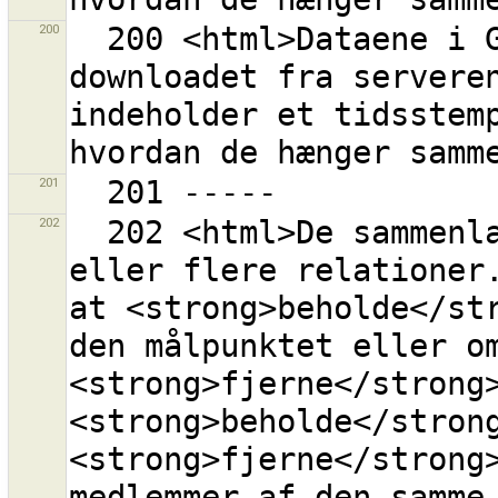
200
  200 <html>Dataene i GPX-laget ''{0}'' er blevet 
downloadet fra serveren
indeholder et tidsstemp
201
202
  202 <html>De sammenlagte punkter er medlemmer i en 
eller flere relationer.
at <strong>beholde</str
den målpunktet eller om
<strong>fjerne</strong>
<strong>beholde</strong
<strong>fjerne</strong>
medlemmer af den samme 