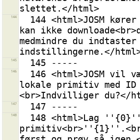
144
  144 <html>JOSM kører nu med en anonym bruger. Den 
kan ikke downloade<br>d
medmindre du indtaster
145
146
  146 <html>JOSM vil være nødt til at fjerne din 
lokale primitiv med ID
147
148
  148 <html>Lag ''{0}'' har allerede en konflikt for 
primitiv<br>''{1}''.<br