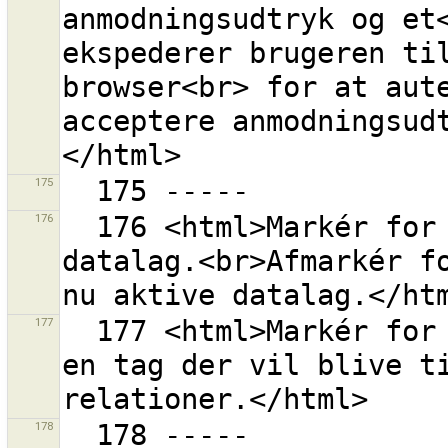
anmodningsudtryk og et<
ekspederer brugeren til
browser<br> for at aute
acceptere anmodningsud
175
176
  176 <html>Markér for at downloade data ind i et nyt 
datalag.<br>Afmarkér fo
177
  177 <html>Markér for at gøre det muligt at indtaste 
en tag der vil blive ti
178