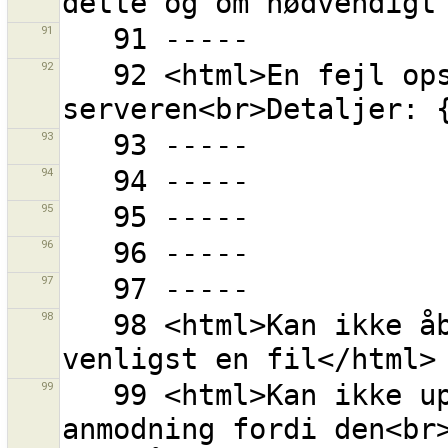
91
92
   92 <html>En fejl opstod under kommunikation med 
93
94
95
96
97
98
   98 <html>Kan ikke åbne mappen "{0}".<br>Vælg 
99
   99 <html>Kan ikke uploade {0} objekter i en 
anmodning fordi den<br>