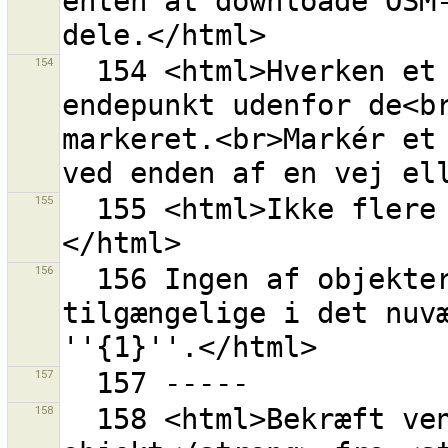
enten at downloade OSM-
154
  154 <html>Hverken et punkt eller en vej med et 
endepunkt udenfor de<br
markeret.<br>Markér et 
155
  155 <html>Ikke flere forbundne veje at downloade.
156
  156 Ingen af objekterne i rettesæt {0}s indhold er 
tilgængelige i det nuvæ
157
158
  158 <html>Bekræft venligst for at fjerne <strong>1 