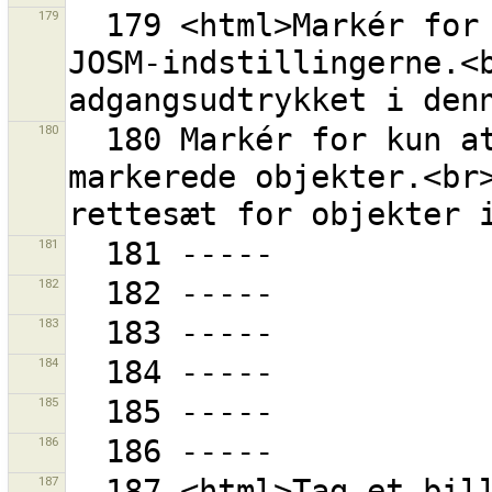
179
  179 <html>Markér for at gemme adgangsudtrykket i 
JOSM-indstillingerne.<b
180
  180 Markér for kun at vise rettesæt for de aktuelt 
markerede objekter.<br>
181
182
183
184
185
186
187
  187 <html>Tag et billede af din GPS-modtager, mens 