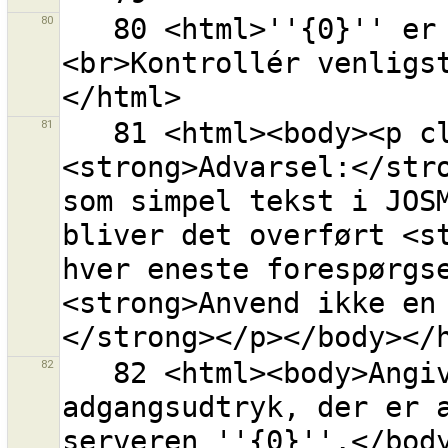
80
   80 <html>''{0}'' er ikke en gyldig OSM API URL.
<br>Kontrollér venligs
81
   81 <html><body><p class="warning-body">
<strong>Advarsel:</stro
som simpel tekst i JOSM
bliver det overført <st
hver eneste forespørgse
<strong>Anvend ikke en
82
   82 <html><body>Angiv venligst et OAuth 
adgangsudtryk, der er 