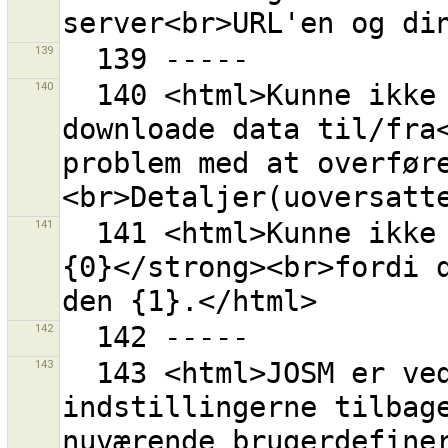
139
140
  140 <html>Kunne ikke hverken uploade eller 
downloade data til/fra<
problem med at overfør
141
  141 <html>Kunne ikke uploade til rettesæt <strong>
{0}</strong><br>fordi d
142
143
  143 <html>JOSM er ved at sætte OAuth 
indstillingerne tilbage
nuværende brugerdefiner