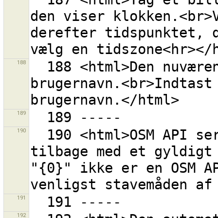
den viser klokken.<br>V
derefter tidspunktet, d
188
  188 <html>Den nuværende værdi er ikke et gyldigt 
brugernavn.<br>Indtast 
189
190
  190 <html>OSM API serveren på ''{0}'' meldte ikke 
tilbage med et gyldigt 
"{0}" ikke er en OSM AP
191
192