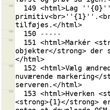
149
  149 <html>Lag ''{0}'' har allerede en konflikt for 
primitiv<br>''{1}''.<br
150
151
  151 <html>Markér <strong>lokalt slettede 
objekter</strong> der 
152
  152 <html>Vælg ændrede objekter <strong> fra den 
nuværende markering</st
153
  153 <html>Hverken <strong>{0}</strong> eller 
<strong>{1}</strong> er