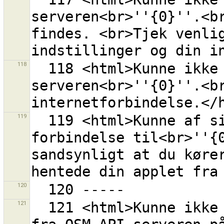
serveren<br>''{0}''.<br
findes. <br>Tjek venlig
118
  118 <html>Kunne ikke åbne en forbindelse til 
serveren<br>''{0}''.<br
119
  119 <html>Kunne af sikkerhedsårsager ikke åbne en 
forbindelse til<br>''{0
sandsynligt at du kører
120
121
  121 <html>Kunne ikke hente en liste over rettesæt 