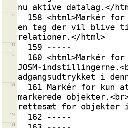
158
  158 <html>Markér for at gøre det muligt at indtaste 
en tag der vil blive ti
159
160
  160 <html>Markér for at gemme adgangsudtrykket i 
JOSM-indstillingerne.<b
161
  161 Markér for kun at vise rettesæt for de aktuelt 
markerede objekter.<br>
162
163