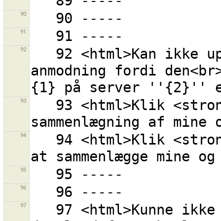
90
91
92
   92 <html>Kan ikke uploade {0} objekter i en 
anmodning fordi den<br>
93
   93 <html>Klik <strong>{0}</strong> for at afslutte 
94
   94 <html>Klik <strong>{0}</strong> for at begynde 
95
96
97
   97 <html>Kunne ikke finde et unikt punkt at starte 