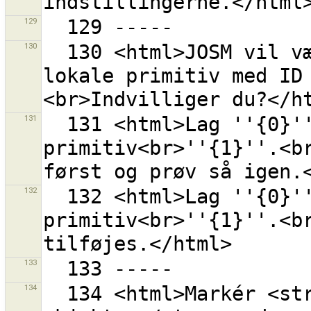
129
130
  130 <html>JOSM vil være nødt til at fjerne din 
lokale primitiv med ID
131
  131 <html>Lag ''{0}'' har allerede en konflikt for 
primitiv<br>''{1}''.<br
132
  132 <html>Lag ''{0}'' har allerede en konflikt for 
primitiv<br>''{1}''.<br
133
134
  134 <html>Markér <strong>lokalt slettede 