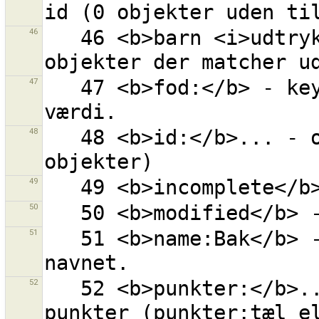
46
   46 <b>barn <i>udtryk</i></b> - alle børn af 
47
   47 <b>fod:</b> - key=fod sat til hvilkensomhelst 
48
   48 <b>id:</b>... - objekt med givet ID (0 for nye 
49
50
51
   51 <b>name:Bak</b> - ''Bak'' hvor som helst i 
52
   52 <b>punkter:</b>... - objekt med givet antal 