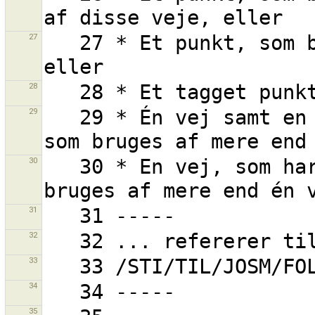
27
   27 * Et punkt, som bruges af mere end én vej, 
28
29
   29 * Én vej samt en eller flere af dens punkter, 
30
   30 * En vej, som har ét eller flere punkter, som 
31
32
33
34
35