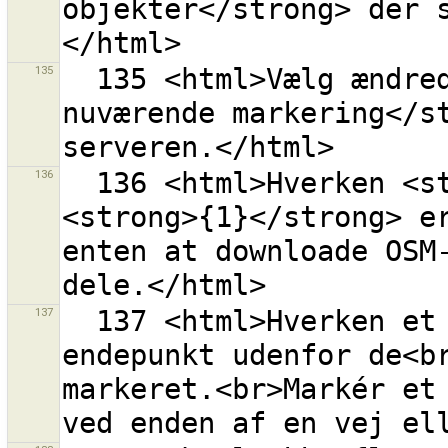
objekter</strong> der 
135
  135 <html>Vælg ændrede objekter <strong> fra den 
nuværende markering</st
136
  136 <html>Hverken <strong>{0}</strong> eller 
<strong>{1}</strong> er
enten at downloade OSM-
137
  137 <html>Hverken et punkt eller en vej med et 
endepunkt udenfor de<br
markeret.<br>Markér et 