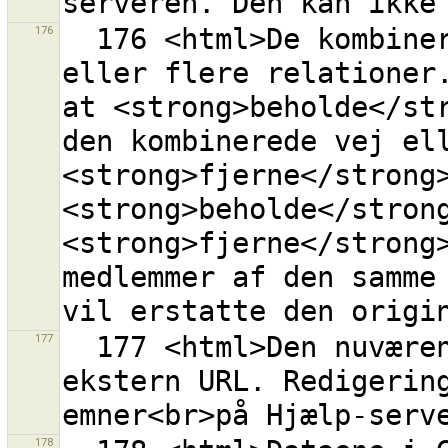
176
  176 <html>De kombinerede veje er medlemmer i en 
eller flere relationer.
at <strong>beholde</str
den kombinerede vej ell
<strong>fjerne</strong>
<strong>beholde</strong
<strong>fjerne</strong>
medlemmer af den samme 
177
  177 <html>Den nuværende URL <tt>{0}</tt><br>er en 
ekstern URL. Redigerin
178