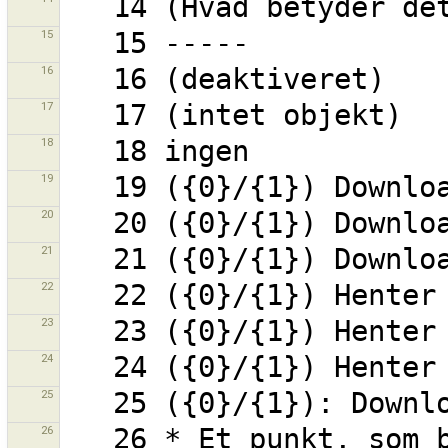
15
16
17
18
19
20
21
22
23
24
25
26
   26 * Et punkt, som bruges af mere end én vej og en 