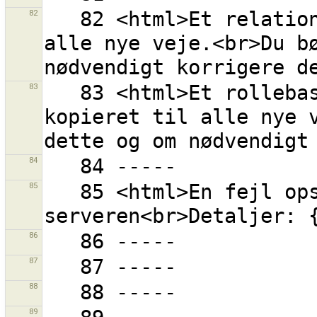
82
   82 <html>Et relationsmedlemsskab blev kopieret til 
alle nye veje.<br>Du bø
83
   83 <html>Et rollebaseret relationsmedlemsskab blev 
kopieret til alle nye v
84
85
   85 <html>En fejl opstod under kommunikation med 
86
87
88
89