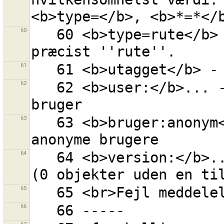
60
   60 <b>type=rute</b> - nøgle ''type'' med værdi = 
61
62
   62 <b>user:</b>... - alle objekter rettet af 
63
   63 <b>bruger:anonym</b> - alle objekter ændret af 
64
   64 <b>version:</b>... - objekt med given version 
65
66