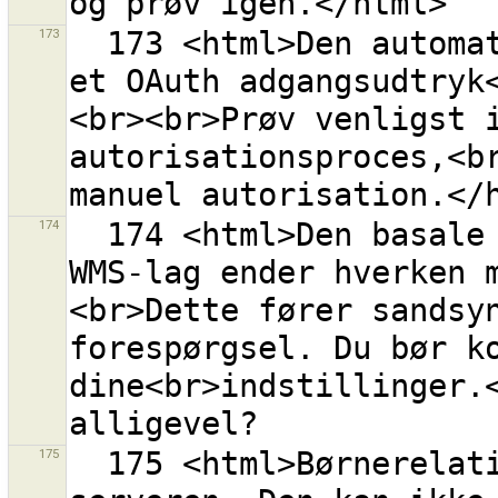
173
  173 <html>Den automatiske proces for erhvervelse af 
et OAuth adgangsudtryk
<br><br>Prøv venligst i
autorisationsproces,<br
174
  174 <html>Den basale URL<br>''{0}''<br>for dette 
WMS-lag ender hverken 
<br>Dette fører sandsy
forespørgsel. Du bør ko
dine<br>indstillinger.<
175
  175 <html>Børnerelationen<br>{0}<br>er slettet fra 