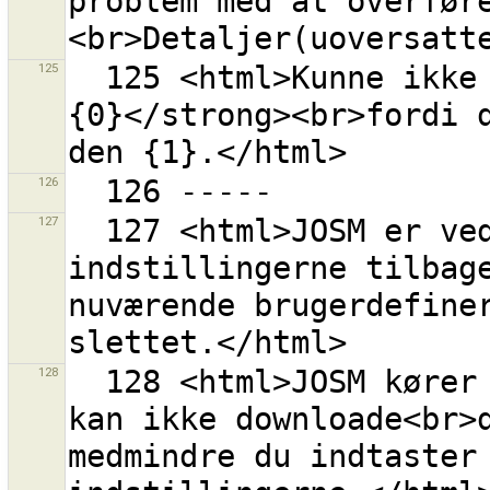
problem med at overfør
125
  125 <html>Kunne ikke uploade til rettesæt <strong>
{0}</strong><br>fordi d
126
127
  127 <html>JOSM er ved at sætte OAuth 
indstillingerne tilbage
nuværende brugerdefiner
128
  128 <html>JOSM kører nu med en anonym bruger. Den 
kan ikke downloade<br>d
medmindre du indtaster