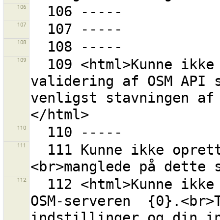
106
107
108
109
  109 <html>Kunne ikke forme URL ''{0}'' for 
validering af OSM API s
venligst stavningen af
110
111
  111 Kunne ikke oprette en URL fordi kodningen "{0}"
112
  112 <html>Kunne ikke initialisere kommunikation med 
OSM-serveren  {0}.<br>T