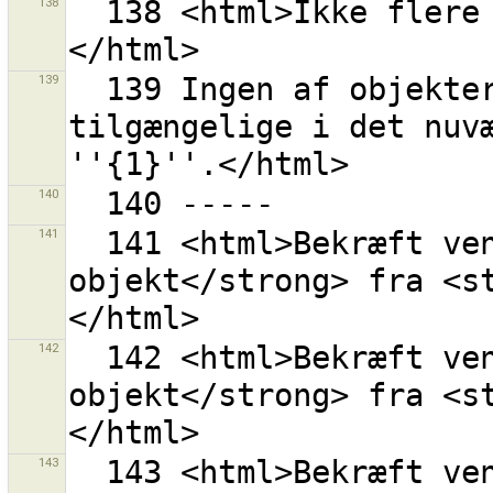
138
  138 <html>Ikke flere forbundne veje at downloade.
139
  139 Ingen af objekterne i rettesæt {0}s indhold er 
tilgængelige i det nuvæ
140
141
  141 <html>Bekræft venligst for at fjerne <strong>1 
objekt</strong> fra <s
142
  142 <html>Bekræft venligst for at fjerne <strong>1 
objekt</strong> fra <s
143
  143 <html>Bekræft venligst for at fjerne <strong>