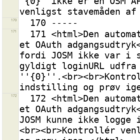
"{0}" ikke er en OSM AP
170
171
  171 <html>Den automatiske proces for erhvervelse af 
et OAuth adgangsudtryk<
fordi JOSM ikke var i s
gyldigt loginURL udfra 
''{0}''.<br><br>Kontrol
172
  172 <html>Den automatiske proces for erhvervelse af 
et OAuth adgangsudtryk<
JOSM kunne ikke logge 
<br><br>Kontrollér venl