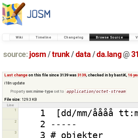
Wiki
Timeline
Changelog
Browse Source
V
source:
josm
/
trunk
/
data
/
da.lang
@
3
Last change
on this file since 3139 was
3139
, checked in by
bastiK
,
16 ye
i18n update
Property
svn:mime-type
set to
application/octet-stream
File size:
129.3 KB
Line
1
2
3