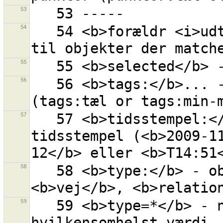
53
54
   54 <b>forældr <i>udtryk</i></b> - alle forældre 
55
56
   56 <b>tags:</b>... - objekt med givet antal tags 
57
   57 <b>tidsstempel:</b>... -  objekter med dette 
tidsstempel (<b>2009-1
58
   58 <b>type:</b> - objektets type (<b>punkt</b>, 
59
   59 <b>type=*</b> - nøgle ''type'' med 
hvilkensomhelst værdi. 