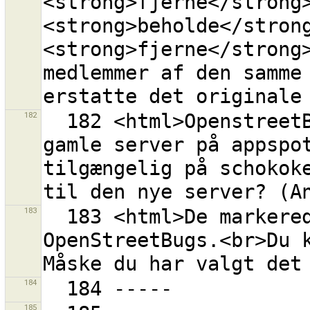
<strong>fjerne</strong>
<strong>beholde</strong
<strong>fjerne</strong>
medlemmer af den samme 
182
  182 <html>OpenstreetBugs udvidelsen bruger den 
gamle server på appspot
tilgængelig på schokoke
183
  183 <html>De markerede data indeholder data fra 
OpenStreetBugs.<br>Du k
184
185