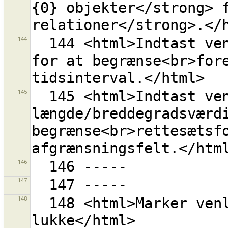
{0} objekter</strong> f
144
  144 <html>Indtast venligst gyldige dato/tid-værdier 
for at begrænse<br>fore
145
  145 <html>Indtast venligst gyldige 
længde/breddegradsværdi
begrænse<br>rettesætsfo
146
147
148
  148 <html>Marker venligst de rettesæt du ønsker at 