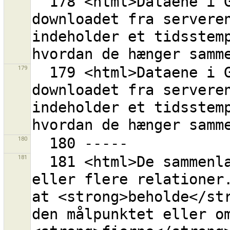
  178 <html>Dataene i GPX-laget ''{0}'' er blevet 
downloadet fra serveren
indeholder et tidsstemp
179
  179 <html>Dataene i GPX-laget ''{0}'' er blevet 
downloadet fra serveren
indeholder et tidsstemp
180
181
  181 <html>De sammenlagte punkter er medlemmer i en 
eller flere relationer.
at <strong>beholde</str
den målpunktet eller om