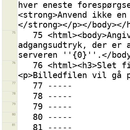
hver eneste forespørgse
<strong>Anvend ikke en
75
   75 <html><body>Angiv venligst et OAuth 
adgangsudtryk, der er 
76
   76 <html><h3>Slet filen {0} fra disk?
77
78
79
80
81