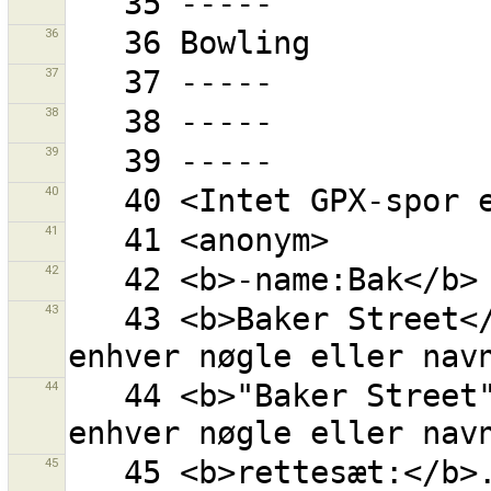
36
37
38
39
40
41
42
43
   43 <b>Baker Street</b> - ''Baker'' og ''Street'' i 
44
   44 <b>"Baker Street"</b> - ''Baker Street'' i 
45
   45 <b>rettesæt:</b>... - objekt med givet rettesæt 