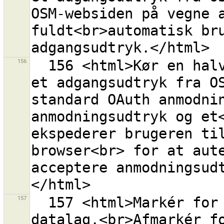
OSM-websiden på vegne a
fuldt<br>automatisk bru
156
  156 <html>Kør en halvautomatisk procedure for at få 
et adgangsudtryk fra OS
standard OAuth anmodnin
anmodningsudtryk og et<
ekspederer brugeren til
browser<br> for at aute
acceptere anmodningsud
157
  157 <html>Markér for at downloade data ind i et nyt 
datalag.<br>Afmarkér fo