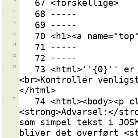
67
68
69
70
71
72
73
   73 <html>''{0}'' er ikke en gyldig OSM API URL.
<br>Kontrollér venligs
74
   74 <html><body><p class="warning-body">
<strong>Advarsel:</stro
som simpel tekst i JOSM
bliver det overført <st