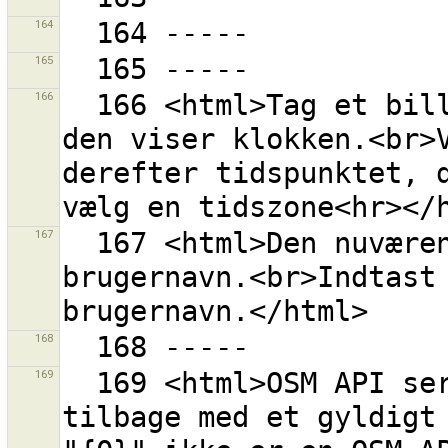
164
165
166
  166 <html>Tag et billede af din GPS-modtager, mens 
den viser klokken.<br>V
derefter tidspunktet, d
167
  167 <html>Den nuværende værdi er ikke et gyldigt 
brugernavn.<br>Indtast 
168
169
  169 <html>OSM API serveren på ''{0}'' meldte ikke 
tilbage med et gyldigt 