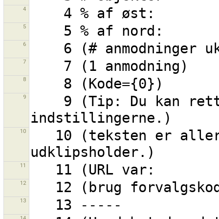
4
5
6
7
8
9
    9 (Tip: Du kan rette genvejene i 
10
   10 (teksten er allerede kopieret til til din 
11
12
13
14