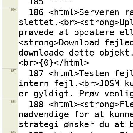
186
  186 <html>Serveren rapporterer at et objekt er 
slettet.<br><strong>Upl
prøvede at opdatere ell
<strong>Download fejled
downloade dette objekt.
187
  187 <html>Testen fejlede fordi serveren meldte en 
intern fejl.<br>JOSM ku
188
  188 <html><strong>Flere rettesæt</strong> er 
nødvendige for at kunne
189