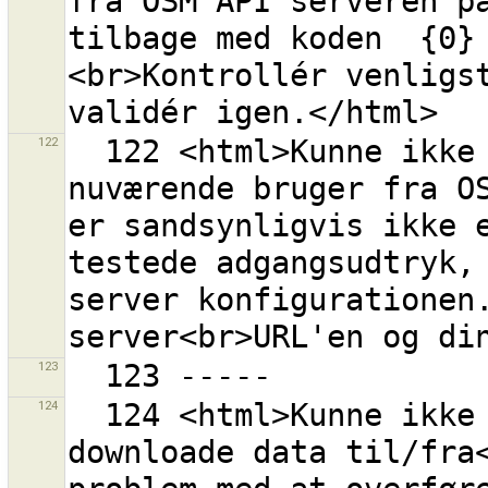
fra OSM API serveren på
tilbage med koden  {0}
<br>Kontrollér venligst
122
  122 <html>Kunne ikke hente information om den 
nuværende bruger fra OS
er sandsynligvis ikke e
testede adgangsudtryk, 
server konfigurationen.
123
124
  124 <html>Kunne ikke hverken uploade eller 
downloade data til/fra<