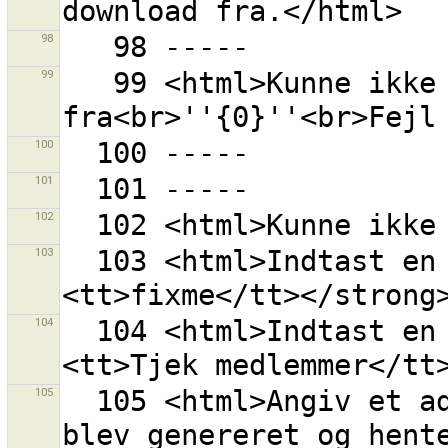
98
99
   99 <html>Kunne ikke læse bogmærker 
100
101
102
103
  103 <html>Indtast en tag nøgle, f.eks. <strong>
104
  104 <html>Indtast en tag værdi, f.eks. <strong>
105
  105 <html>Angiv et adgangsudtryk manuelt, hvis det 