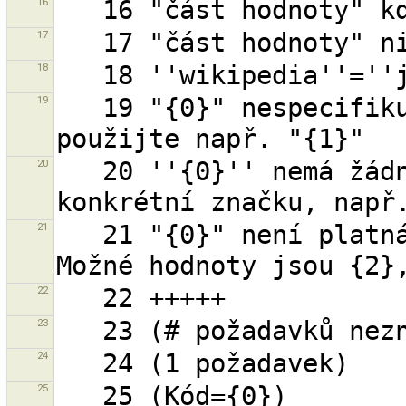
16
17
18
19
   19 "{0}" nespecifikuje oficiální způsob dopravy, 
20
   20 ''{0}'' nemá žádný význam, použijte nějakou 
21
   21 "{0}" není platná hodnota pro argument "{1}". 
22
23
24
25