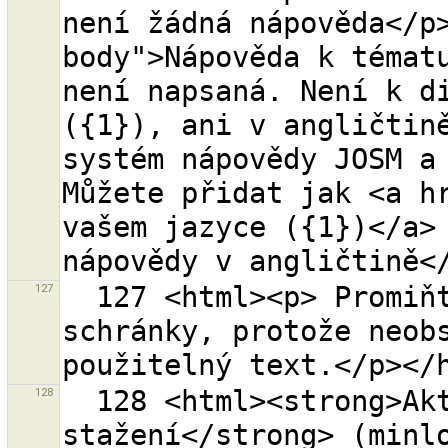
není žádná nápověda</p
body">Nápověda k tématu
není napsaná. Není k di
({1}), ani v angličtině
systém nápovědy JOSM a 
Můžete přidat jak <a hr
vašem jazyce ({1})</a> 
127
  127 <html><p> Promiňte, ale nelze vložit značky ze 
schránky, protože neobs
128
  128 <html><strong>Aktuální oblast ke 
stažení</strong> (minlo