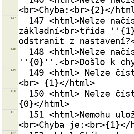
147
  147 <html>Nelze načíst doplněk {0}, protože jeho 
základní<br>třída ''{1}
148
  148 <html>Nelze načíst soubor s uloženým sezením 
149
  149 <html> Nelze číst soubor ''{0}''.<br> Chyba je: 
150
  150 <html> Nelze číst soubory.<br>Chyba je: <br> 
151
  151 <html>Nemohu uložit soubor sezení ''{0}''.
152