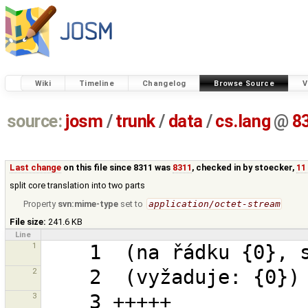
Wiki
Timeline
Changelog
Browse Source
V
source:
josm
/
trunk
/
data
/
cs.lang
@
8
Last change
on this file since 8311 was
8311
, checked in by
stoecker
,
11
split core translation into two parts
Property
svn:mime-type
set to
application/octet-stream
File size:
241.6 KB
Line
1
2
3