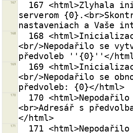
167
  167 <html>Zlyhala inicializácia komunikácie s OSM 
serverom {0}.<br>Skontr
168
  168 <html>Inicializace předvoleb selhala. 
<br/>Nepodařilo se vytv
169
  169 <html>Inicializace předvoleb selhala. 
<br/>Nepodařilo se obno
170
  170 <html>Nepodařilo se inicializovat předvolby. 
<br>Adresář s předvolb
171
  171 <html>Nepodařilo se načíst seznam zdrojů 