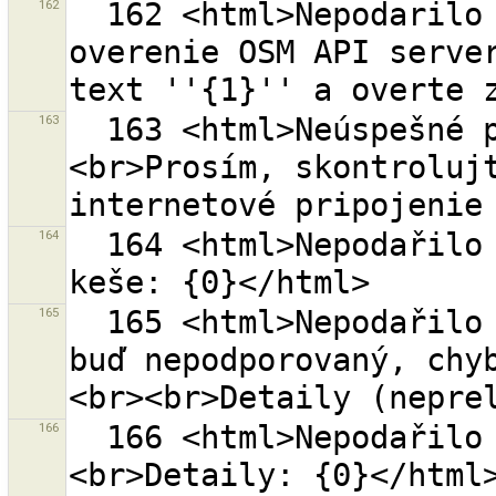
162
  162 <html>Nepodarilo sa doplniť URL ''{0}'' pre 
overenie OSM API server
163
  163 <html>Neúspešné pripojenie k URL ''{0}''.
<br>Prosím, skontrolujt
164
  164 <html>Nepodařilo se vytvořit chybějící adresář 
165
  165 <html>Nepodařilo se stáhnout data. Formát je 
buď nepodporovaný, chy
166
  166 <html>Nepodařilo se stáhnout data.<br>