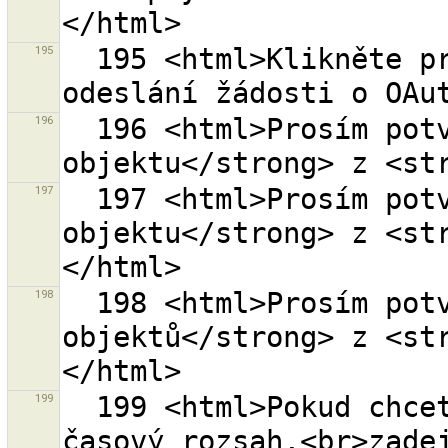
195
  195 <html>Klikněte prosím na <strong>{0}</strong> k 
196
  196 <html>Prosím potvrďte odstranění <strong>1 
197
  197 <html>Prosím potvrďte odstranění <strong>1 
objektu</strong> z <st
198
  198 <html>Prosím potvrďte odstranění <strong>{0} 
objektů</strong> z <st
199
  199 <html>Pokud chcete dotaz omezit na specifický 
časový rozsah,<br>zade