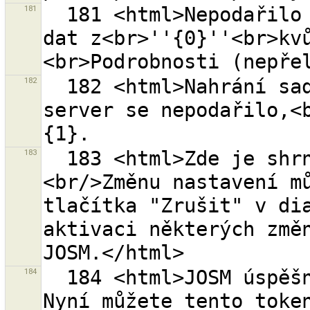
181
  181 <html>Nepodařilo se nahrávání nebo stahování 
dat z<br>''{0}''<br>kv
182
  182 <html>Nahrání sady změn <strong>{0}</strong> na 
server se nepodařilo,<b
183
  183 <html>Zde je shrnutí importu souboru. 
<br/>Změnu nastavení mů
tlačítka "Zrušit" v dia
aktivaci některých změn
184
  184 <html>JOSM úspěšně získal přístupový token. 
Nyní můžete tento token