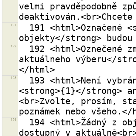
velmi pravděpodobně způ
191
  191 <html>Označené <strong>lokálně smazané 
192
  192 <html>Oznečené zmenené objekty <strong>z 
aktuálneho výberu</str
193
  193 <html>Není vybráno ani<strong>{0}</strong> ani 
<strong>{1}</strong> a
<br>Zvolte, prosím, sta
194
  194 <html>Žádný z objektů sady změn {0} není 
dostupný v aktuálně<br