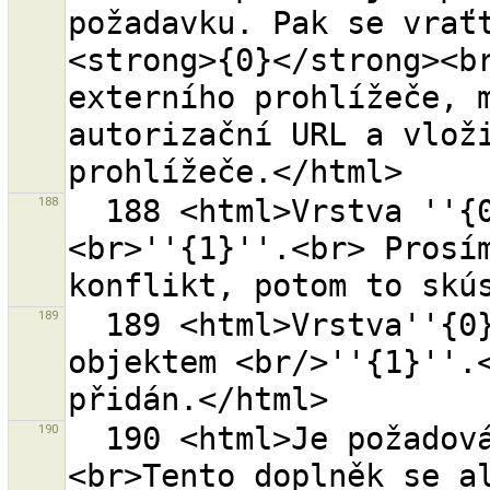
požadavku. Pak se vraťt
<strong>{0}</strong><br
externího prohlížeče, m
autorizační URL a vloži
188
  188 <html>Vrstva ''{0}'' už má konflikt na objekte 
<br>''{1}''.<br> Prosím
189
  189 <html>Vrstva''{0}'' už je v konfliktu s 
objektem <br/>''{1}''.<
190
  190 <html>Je požadováno načtení doplňku "{0}".
<br>Tento doplněk se al