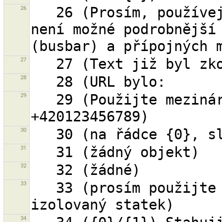
26
   26 (Prosím, používejte tuto značku, pouze pokud 
není možné podrobnější 
27
28
29
   29 (Použijte mezinárodní zápis, např. 
30
31
32
33
   33 (prosím použijte tag "isolated_dwelling" pro 
34