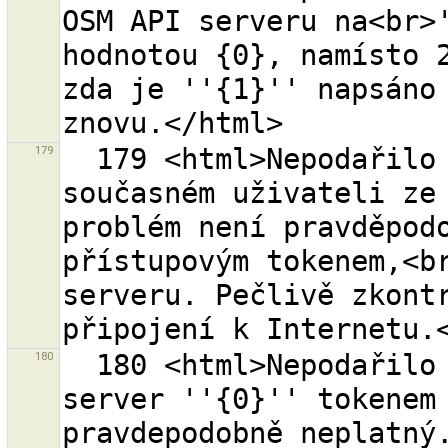
OSM API serveru na<br>'
hodnotou {0}, namísto 2
zda je ''{1}'' napsáno 
179
  179 <html>Nepodařilo se získat informace o 
současném uživateli ze 
problém není pravděpodo
přístupovým tokenem,<br
serveru. Pečlivě zkontr
180
  180 <html>Nepodařilo se podepsat žádost pro OSM 
server ''{0}'' tokenem 