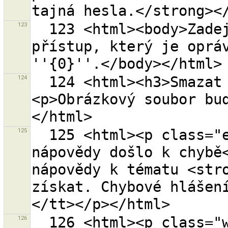
123
  123 <html><body>Zadejte prosím OAuth autorizační 
přístup, který je opráv
124
  124 <html><h3>Smazat soubor {0} z disku?
<p>Obrázkový soubor bu
125
  125 <html><p class="error-header">Při získávání 
nápovědy došlo k chybě<
nápovědy k tématu <stro
získat. Chybové hlášen
126
  126 <html><p class="warning-header">K tomuto tématu 