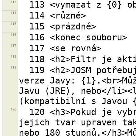
113
114
115
116
117
118
119
  119 <h2>JOSM potřebuje Javu verze {0}.</h2>Zjištěná 
verze Javy: {1}.<br>Můž
Javu (JRE), nebo</li><l
120
  120 <h3>Pokud je vybrána jedna nebo více cest, je 
jejich tvar upraven tak
nebo 180 stupňů.</h3>Mů