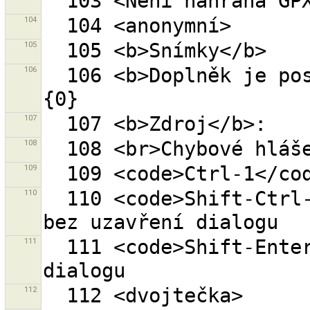
104
105
106
  106 <b>Doplněk je poskytován externím zdrojem:</b> 
107
108
109
110
  110 <code>Shift-Ctrl-1</code> přidat první návrh 
111
  111 <code>Shift-Enter</code> přidat bez uzavření 
112