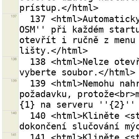
137
  137 <html>Automaticky otevřít dialog ''Stáhnout z 
OSM'' při každém startu
otevřít i ručně z menu 
138
  138 <html>Nelze otevřít adresář ''{0}''.<br>Prosím 
139
  139 <html>Nemohu nahrát {0} objektů v jednom 
požadavku, protože<br>m
140
  140 <html>Kliněte <strong>{0}</strong> pro 
141
  141 <html>Kliněte <strong>{0}</strong> pro zahájení 