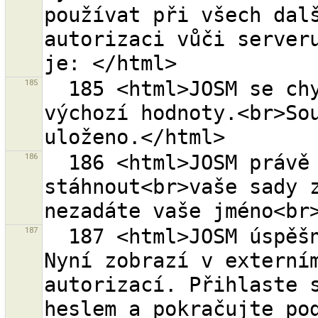
používat při všech dalš
autorizaci vůči serveru
185
  185 <html>JOSM se chystá změnit nastavení OAuth na 
výchozí hodnoty.<br>Sou
186
  186 <html>JOSM právě běží v anonymním režimu. Nelze 
stáhnout<br>vaše sady z
187
  187 <html>JOSM úspěšně získal požadavek na token. 
Nyní zobrazí v externím
autorizací. Přihlaste s
heslem a pokračujte pod