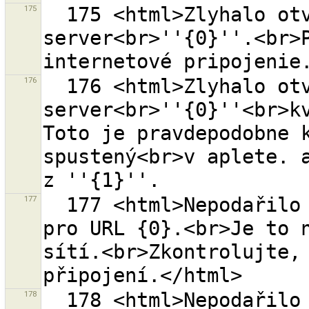
175
  175 <html>Zlyhalo otvorenie pripojenia na vzdialený 
server<br>''{0}''.<br>P
176
  176 <html>Zlyhalo otvorenie pripojenia na vzdialený 
server<br>''{0}''<br>kv
Toto je pravdepodobne k
spustený<br>v aplete. a
177
  177 <html>Nepodařilo se otevřít stránku nápovědy 
pro URL {0}.<br>Je to n
sítí.<br>Zkontrolujte, 
178
  178 <html>Nepodařilo se získat seznam sad změn z 