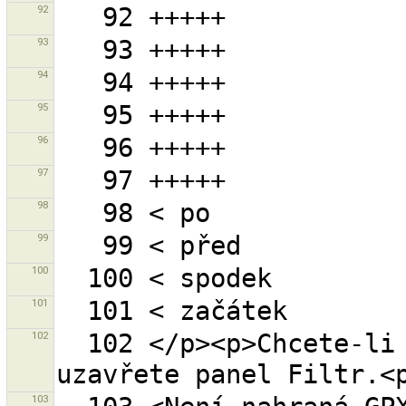
92
93
94
95
96
97
98
99
100
101
102
  102 </p><p>Chcete-li zobrazit všechny objekty, 
103