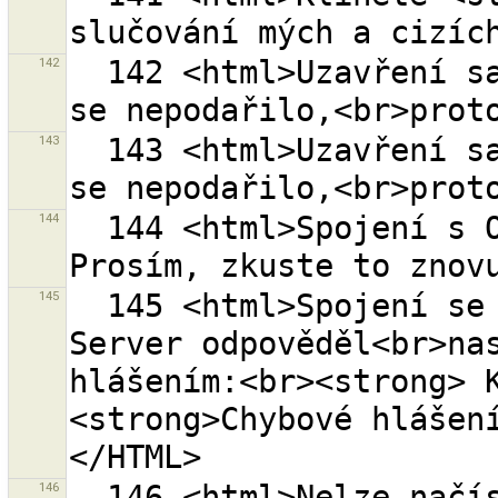
142
  142 <html>Uzavření sady změn <strong>{0}</strong> 
143
  143 <html>Uzavření sady změn <strong>{0}</strong> 
144
  144 <html>Spojení s OSM serverem ''{0}'' vypršelo. 
145
  145 <html>Spojení se serverem OSM ''{0}'' selhalo. 
Server odpověděl<br>nas
hlášením:<br><strong> 
<strong>Chybové hlášen
146
  146 <html>Nelze načíst vrstvu {0} ''{1}''.