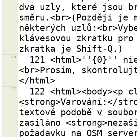
dva uzly, které jsou br
směru.<br>(Později je m
některých uzlů:<br>Vybe
klávesovou zkratku pro 
121
  121 <html>''{0}'' nie je platná OSM API URL.
<br>Prosím, skontroluj
122
  122 <html><body><p class="warning-body">
<strong>Varování:</stro
textové podobě v soubor
zasíláno <strong>nezaši
požadavku na OSM server