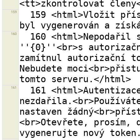
159
  159 <html>Vložit přístupový token manuálně, pokud 
160
  160 <html>Nepodařil se přístup na OSM server 
''{0}''<br>s autorizačn
zamítnul autorizační to
Nebudete moci<br>přistu
161
  161 <html>Autentizace na serveru OSM ''{0}'' se 
nezdařila.<br>Používáte
nastaven žádný<br>přís
<br>Otevřete, prosím, d