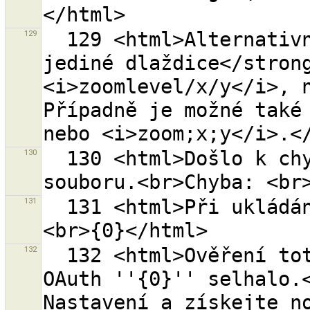
129
  129 <html>Alternativně můžete zadat <strong>adresu 
jediné dlaždice</strong
<i>zoomlevel/x/y</i>, n
Případně je možné také 
130
  130 <html>Došlo k chybě při obnovování zálohy 
131
  131 <html>Při ukládání došlo k chybě.<br>Chyba: 
132
  132 <html>Ověření totožnosti na OSM serveru tokenem 
OAuth ''{0}'' selhalo.<