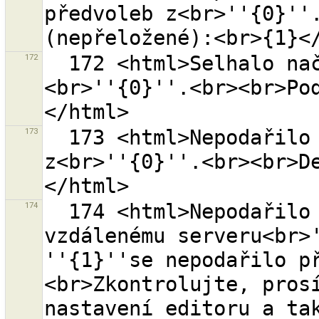
předvoleb z<br>''{0}''.
172
  172 <html>Selhalo načtení seznamu zdrojů pravidel z 
<br>''{0}''.<br><br>Po
173
  173 <html>Nepodařilo se načíst seznam zdrojů stylů 
z<br>''{0}''.<br><br>D
174
  174 <html>Nepodařilo se otevřít spojení ke 
vzdálenému serveru<br>'
''{1}''se nepodařilo př
<br>Zkontrolujte, prosí