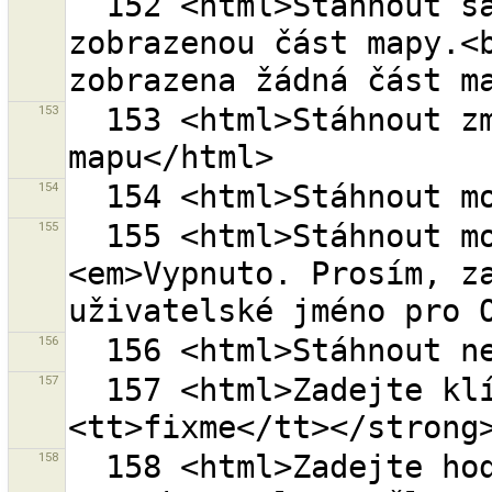
  152 <html>Stáhnout sady změn pro aktuálně 
zobrazenou část mapy.<b
153
  153 <html>Stáhnout změny dat v aktuálním pohledu na 
154
155
  155 <html>Stáhnout moje otevřené sady změn<br>
<em>Vypnuto. Prosím, za
156
157
  157 <html>Zadejte klíč značky, např. <strong>
158
  158 <html>Zadejte hodnotu značky, např. <strong>