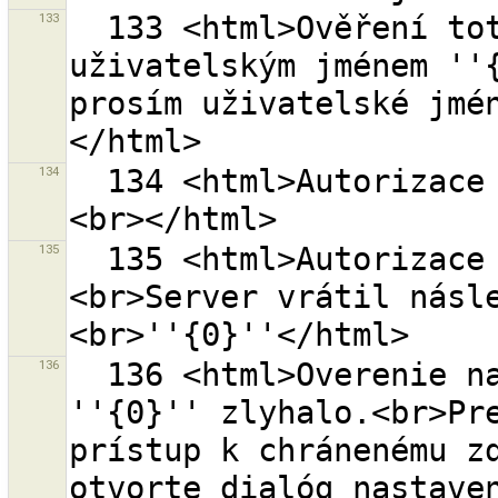
133
  133 <html>Ověření totožnosti na OSM serveru s 
uživatelským jménem ''{
prosím uživatelské jmé
134
  134 <html>Autorizace k serveru OSM se nezdařila.
135
  135 <html>Autorizace na OSM server selhala.
<br>Server vrátil násl
136
  136 <html>Overenie na serveri OSM s OAuth prístupom 
''{0}'' zlyhalo.<br>Pre
prístup k chránenému zd
otvorte dialóg nastaven