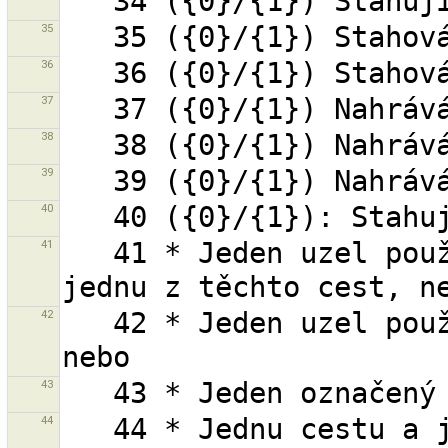
35
36
37
38
39
40
41
   41 * Jeden uzel používaný více než jednou cestou a 
42
   42 * Jeden uzel používaný více než jednou cestou, 
43
44
   44 * Jednu cestu a jeden nebo více jejích uzlů 