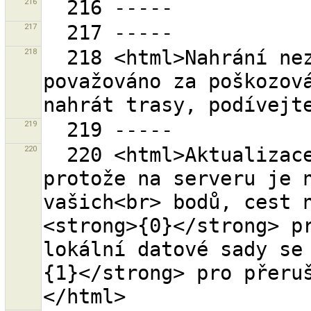
216
217
218
  218 <html>Nahrání nezpracovaných GPS dat je 
považováno za poškozová
219
220
  220 <html>Aktualizace <strong>selhala</strong>, 
protože na serveru je n
vašich<br> bodů, cest n
<strong>{0}</strong> pr
lokální datové sady se
{1}</strong> pro přeru