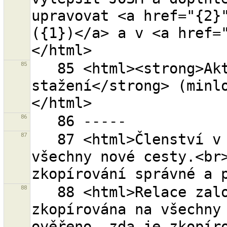
upravovat <a href="{2}"
({1})</a> a v <a href=
85
   85 <html><strong>Aktuální oblast ke 
stažení</strong> (minlo
86
87
   87 <html>Členství v relaci bylo zkopírováno na 
všechny nové cesty.<br>
88
   88 <html>Relace založená na rolích byla 
zkopírována na všechny 
ověřeno, zda je zkopíro