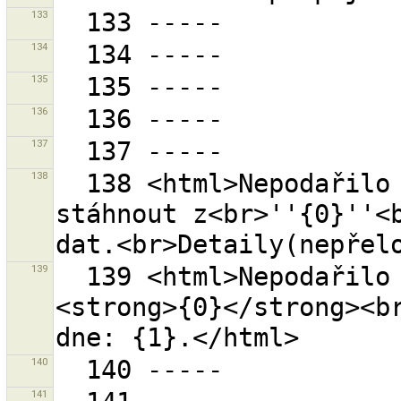
133
134
135
136
137
138
  138 <html>Nepodařilo se nahrát data na nebo 
stáhnout z<br>''{0}''<b
139
  139 <html>Nepodařilo se nahrát do sady změn 
<strong>{0}</strong><br
140
141