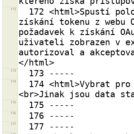
172
  172 <html>Spustí polo-automatickou proceduru k 
získání tokenu z webu O
požadavek k získání OAu
uživateli zobrazen v ex
autorizoval a akceptov
173
174
  174 <html>Vybrat pro stažení dat do nové vrstvy.
175
176
177