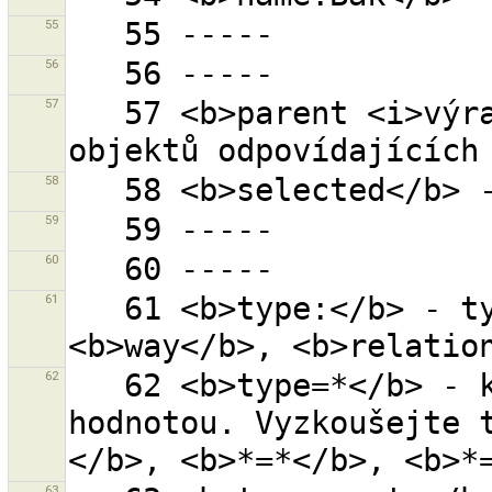
55
56
57
   57 <b>parent <i>výraz</i></b> - všechny rodiče 
58
59
60
61
   61 <b>type:</b> - typ objektu (<b>node</b>, 
62
   62 <b>type=*</b> - klíč ''type'' s libovolnou 
hodnotou. Vyzkoušejte 
63