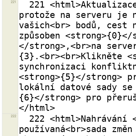
221
  221 <html>Aktualizace <strong>selhala</strong>, 
protože na serveru je n
vašich<br> bodů, cest n
způsoben <strong>{0}</
</strong>,<br>na server
{3}.<br><br>Klikněte <s
synchronizaci konfliktn
<strong>{5}</strong> pr
lokální datové sady se
{6}</strong> pro přeru
222
  222 <html>Nahrávání <strong>selhalo<strong> protože 
používaná<br>sada změn