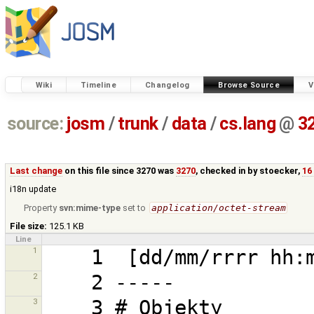
Wiki
Timeline
Changelog
Browse Source
V
source:
josm
/
trunk
/
data
/
cs.lang
@
3
Last change
on this file since 3270 was
3270
, checked in by
stoecker
,
16
i18n update
Property
svn:mime-type
set to
application/octet-stream
File size:
125.1 KB
Line
1
2
3