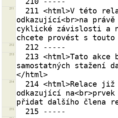
211
  211 <html>V této relaci je minimálně jeden prvek 
odkazující<br>na právě 
cyklické závislosti a n
212
213
  213 <html>Tato akce bude potřebovat<br>{0} 
samostatných stažení d
214
  214 <html>Relace již obsahuje minimálně jeden prvek 
odkazující na<br>prvek 
215