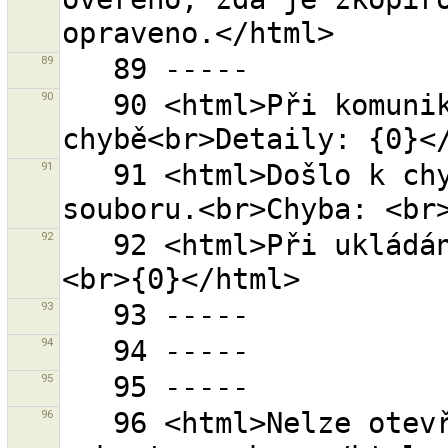
89
90
   90 <html>Při komunikaci se serverem doslo k 
91
   91 <html>Došlo k chybě při obnovování zálohy 
92
   92 <html>Při ukládání došlo k chybě.<br>Chyba: 
93
94
95
96
   96 <html>Nelze otevřít adresář ''{0}''.<br>Prosím 