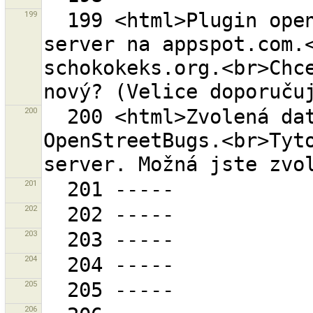
199
  199 <html>Plugin openstreetbugs používá starý 
server na appspot.com.<
schokokeks.org.<br>Chce
200
  200 <html>Zvolená data obsahují data z 
OpenStreetBugs.<br>Tyto
201
202
203
204
205
206