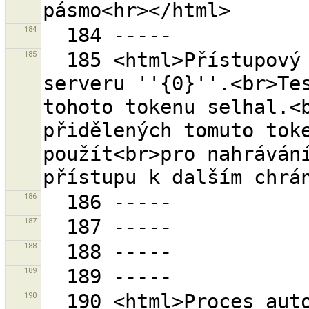
184
185
  185 <html>Přístupový token ''{1}'' známý OSM 
serveru ''{0}''.<br>Tes
tohoto tokenu selhal.<b
přidělených tomuto toke
použít<br>pro nahrávání
186
187
188
189
190
  190 <html>Proces automatického získaní přístupového 