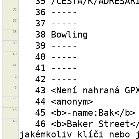
36
37
38
39
40
41
42
43
44
45
46
   46 <b>Baker Street</b> - ''Baker'' a ''Street'' v 