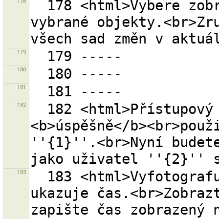
178
  178 <html>Vybere zobrazení sad změn pouze pro 
vybrané objekty.<br>Zru
179
180
181
182
  182 <html>Přístupový token ''{0}'' byl 
<b>úspěšně</b><br>použi
''{1}''.<br>Nyní budete
183
  183 <html>Vyfotografujte váš GPS přijímač když 
ukazuje čas.<br>Zobrazt
zapište čas zobrazený n