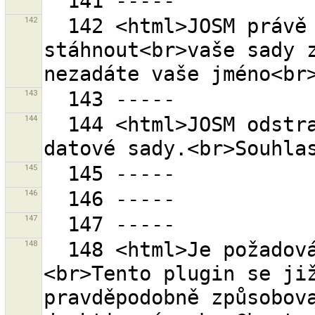
142
  142 <html>JOSM právě běží v anonymním režimu. Nelze 
stáhnout<br>vaše sady z
143
144
  144 <html>JOSM odstraní lokální prvek s id {0}<br>z 
145
146
147
148
  148 <html>Je požadováno nahrání pluginu "{0}".
<br>Tento plugin se již
pravděpodobně způsobova