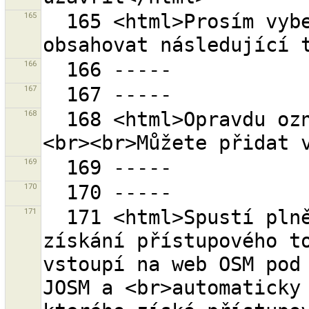
165
  165 <html>Prosím vyberte, které hodnoty budou 
166
167
168
  168 <html>Opravdu označit tuto chybu ''vyřešeno''?
169
170
171
  171 <html>Spustí plně automatickou proceduru k 
získání přístupového to
vstoupí na web OSM pod 
JOSM a <br>automaticky 