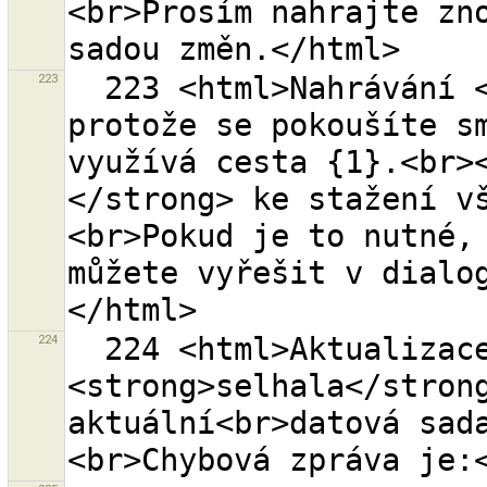
<br>Prosím nahrajte zno
223
  223 <html>Nahrávání <strong>selhalo</strong> 
protože se pokoušíte sm
využívá cesta {1}.<br>
</strong> ke stažení v
<br>Pokud je to nutné, 
můžete vyřešit v dialo
224
  224 <html>Aktualizace na server 
<strong>selhala</strong
aktuální<br>datová sad