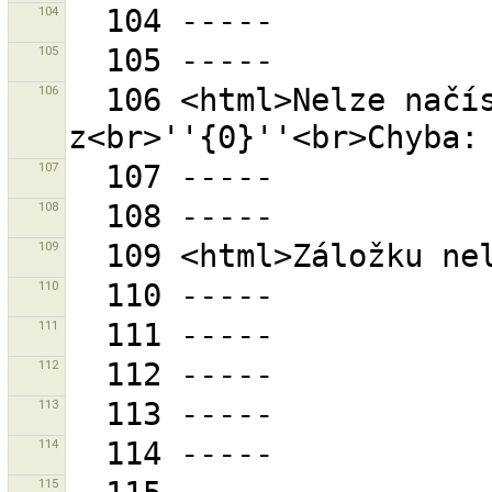
104
105
106
  106 <html>Nelze načíst záložky 
107
108
109
110
111
112
113
114
115