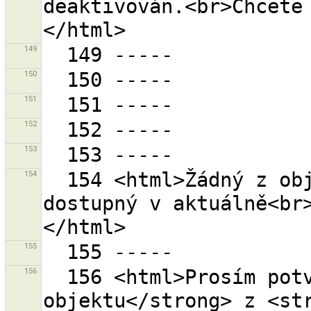
deaktivován.<br>Chcete
149
150
151
152
153
154
  154 <html>Žádný z objektů sady změn {0} není 
dostupný v aktuálně<br
155
156
  156 <html>Prosím potvrďte odstranění <strong>1 