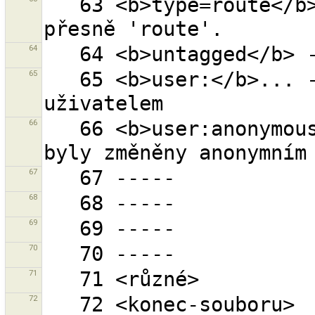
   63 <b>type=route</b> - klíč ''type'' s hodnotou 
64
65
   65 <b>user:</b>... - všechny objekty změněné 
66
   66 <b>user:anonymous</b> - všechny objekty, které 
67
68
69
70
71
72