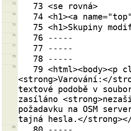
73
74
75
76
77
78
79
   79 <html><body><p class="warning-body">
<strong>Varování:</stro
textové podobě v soubor
zasíláno <strong>nezaši
požadavku na OSM server
80