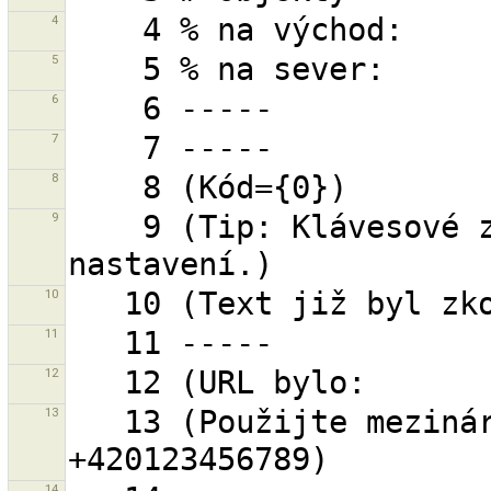
4
5
6
7
8
9
    9 (Tip: Klávesové zkratky lze změnit v 
10
11
12
13
   13 (Použijte mezinárodní zápis, např. 
14