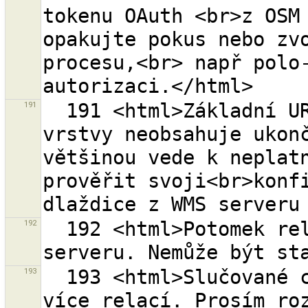
tokenu OAuth <br>z OSM 
opakujte pokus nebo zvo
procesu,<br> např polo-
191
  191 <html>Základní URL<br>''{0}''<br>této WMS 
vrstvy neobsahuje ukonč
většinou vede k neplatn
prověřit svoji<br>konfi
192
  192 <html>Potomek relace<br>{0}<br>byl smazán na 
193
  193 <html>Slučované cesty jsou členy jedné nebo 
více relací. Prosím roz