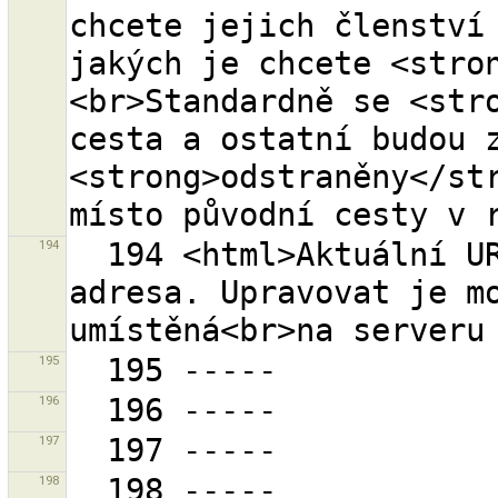
chcete jejich členství 
jakých je chcete <stro
<br>Standardně se <stro
cesta a ostatní budou z
<strong>odstraněny</str
194
  194 <html>Aktuální URL <tt>{0}</tt><br>je externí 
adresa. Upravovat je mo
195
196
197
198