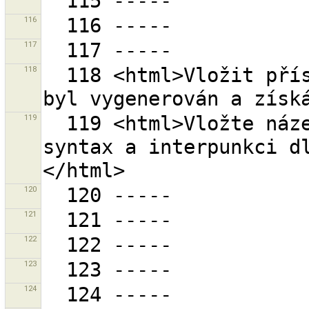
116
117
118
  118 <html>Vložit přístupový token manuálně pokud 
119
  119 <html>Vložte název města nebo obce.<br>Použijte 
syntax a interpunkci d
120
121
122
123
124