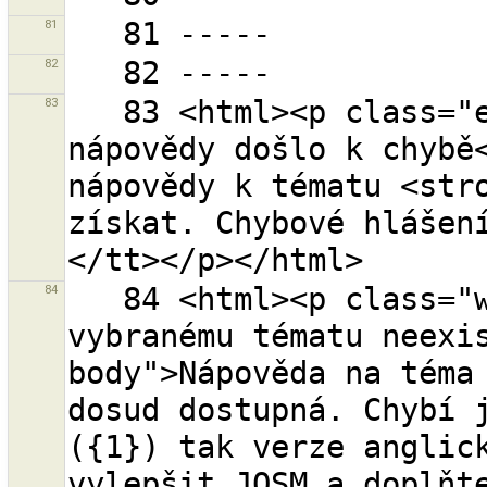
81
82
83
   83 <html><p class="error-header">Při získávání 
nápovědy došlo k chybě<
nápovědy k tématu <stro
získat. Chybové hlášen
84
   84 <html><p class="warning-header">Nápověda k 
vybranému tématu neexi
body">Nápověda na téma 
dosud dostupná. Chybí j
({1}) tak verze anglick
vylepšit JOSM a doplňte