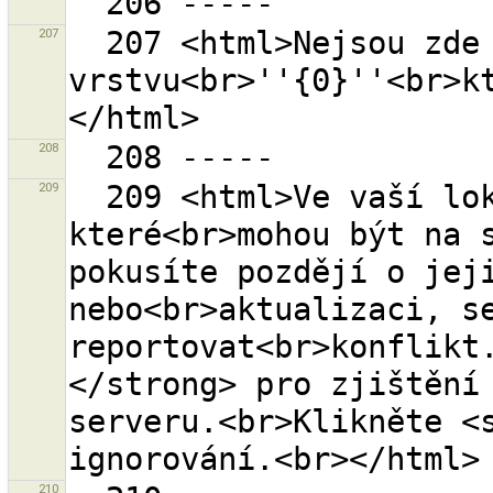
207
  207 <html>Nejsou zde žádné vrstvy pro zdrojovou 
vrstvu<br>''{0}''<br>k
208
209
  209 <html>Ve vaší lokální datové sadě je {0} prvků, 
které<br>mohou být na s
pokusíte pozdějí o jeji
nebo<br>aktualizaci, se
reportovat<br>konflikt
</strong> pro zjištění 
serveru.<br>Klikněte <s
210