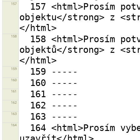
157
  157 <html>Prosím potvrďte odstranění <strong>1 
objektu</strong> z <st
158
  158 <html>Prosím potvrďte odstranění <strong>{0} 
objektů</strong> z <st
159
160
161
162
163
164
  164 <html>Prosím vyberte sadu změn kterou chcete 