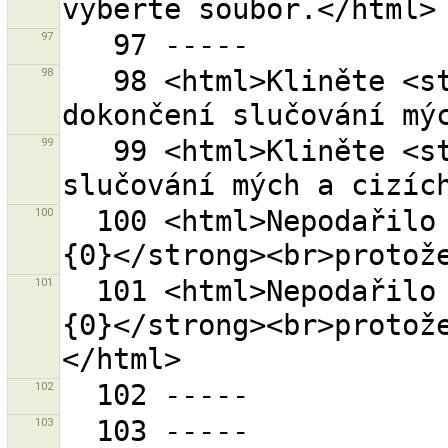
97
98
   98 <html>Kliněte <strong>{0}</strong> pro 
99
   99 <html>Kliněte <strong>{0}</strong> pro zahájení 
100
  100 <html>Nepodařilo se uzavřít sadu změn <strong>
101
  101 <html>Nepodařilo se uzavřít sadu změn <strong>
{0}</strong><br>protož
102
103