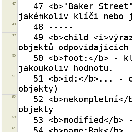
47
   47 <b>"Baker Street"</b> - ''Baker Street'' v 
48
49
   49 <b>child <i>výraz</i></b> - všechny podobjekty 
50
   50 <b>foot:</b> - klíč 'foot' nastavený na 
51
   51 <b>id:</b>... - objekt s daným ID (0 pro nové 
52
   52 <b>nekompletní</b> - všechny nekompletní 
53
54