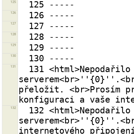
125
126
127
128
129
130
131
  131 <html>Nepodařilo se navázat komunikaci se 
serverem<br>''{0}''.<br
přeložit. <br>Prosím pr
132
  132 <html>Nepodařilo se navázat komunikaci se 
serverem<br>''{0}''.<br