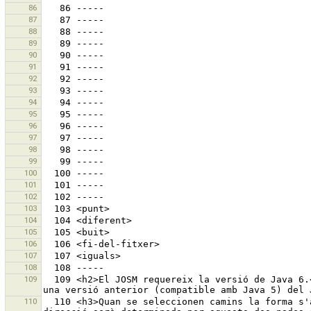
86
87
88
89
90
91
92
93
94
95
96
97
98
99
100
101
102
103
104
105
106
107
108
109
  109 <h2>El JOSM requereix la versió de Java 6.</h2>S`ha detectat la versió de Java: {0}. <br> Podeu:<ul><li>actualitzar el Java (JRE) o </li><li>utilitzar 
110
  110 <h3>Quan se seleccionen camins la forma s'ajusta de manera que els angles siguin de 90 o de 180º.</h3>Podeu afegir dos nodes a la selecció. Llavors la 