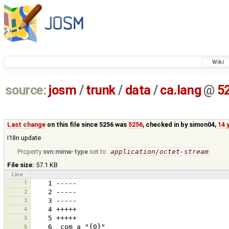
Wiki
source:
josm
/
trunk
/
data
/
ca.lang
@
5
Last change
on this file since 5256 was
5256
, checked in by
simon04
,
14 
I18n update
Property
svn:mime-type
set to
application/octet-stream
File size:
57.1 KB
Line
1
2
3
4
5
6