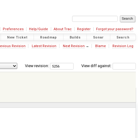
Preferences
Help/Guide
About Trac
Register
Forgot your password?
New Ticket
Roadmap
Builds
Sonar
Search
evious Revision
Latest Revision
Next Revision
→
Blame
Revision Log
View revision:
View diff against: