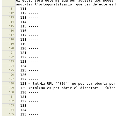
direcció serà determinada per aquests dos nodes 
111
112
113
114
115
116
117
118
119
120
121
122
123
124
125
126
127
128
129
130
131
132
133
134
135