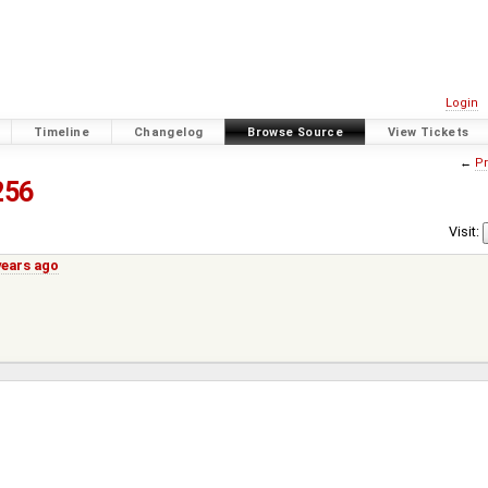
Login
Timeline
Changelog
Browse Source
View Tickets
←
Pr
256
Visit:
years ago