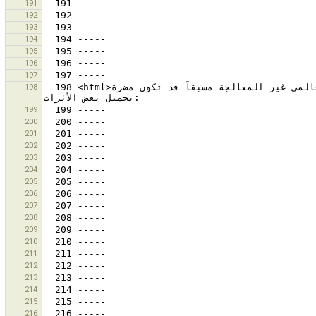
191
192
193
194
195
196
197
  198 <html>إنّ تحميل معطيات جهاز تحديد المواقع العالمي غير المعالجة مسبقاً قد تكون مضرة.<br>أنظر هنا إذا أردت 
198
199
200
201
202
203
204
205
206
207
208
209
210
211
212
213
214
215
216