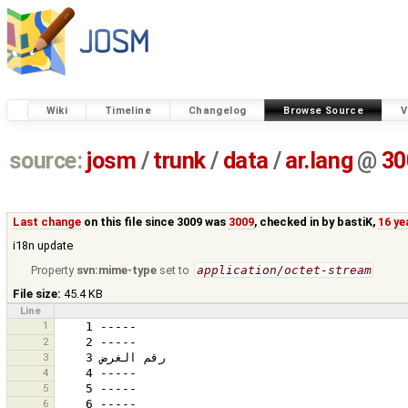
Wiki
Timeline
Changelog
Browse Source
V
source:
josm
/
trunk
/
data
/
ar.lang
@
30
Last change
on this file since 3009 was
3009
, checked in by
bastiK
,
16 ye
i18n update
Property
svn:mime-type
set to
application/octet-stream
File size:
45.4 KB
Line
1
2
3
4
5
6