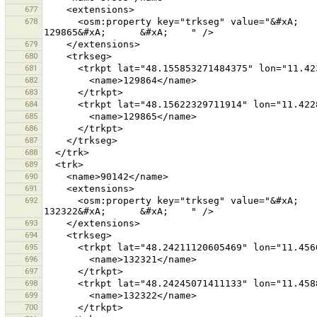
677
678
      <osm:property key="trkseg" value="&#xA;      &#xA;        129864&#xA;      &#xA;      &#xA;        
679
680
681
682
683
684
685
686
687
688
689
690
691
692
      <osm:property key="trkseg" value="&#xA;      &#xA;        132321&#xA;      &#xA;      &#xA;        
693
694
695
696
697
698
699
700