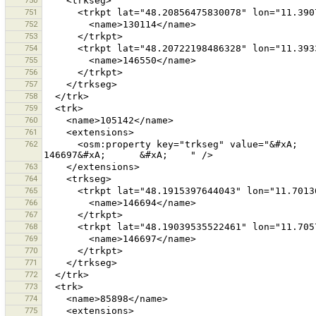
750
751
752
753
754
755
756
757
758
759
760
761
762
      <osm:property key="trkseg" value="&#xA;      &#xA;        146694&#xA;      &#xA;      &#xA;        
763
764
765
766
767
768
769
770
771
772
773
774
775