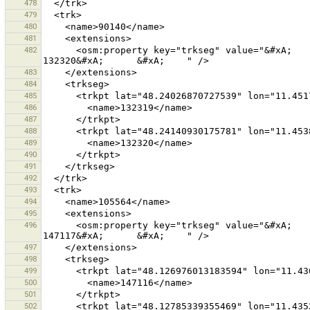
478
479
480
481
482
      <osm:property key="trkseg" value="&#xA;      &#xA;        132319&#xA;      &#xA;      &#xA;        
483
484
485
486
487
488
489
490
491
492
493
494
495
496
      <osm:property key="trkseg" value="&#xA;      &#xA;        147116&#xA;      &#xA;      &#xA;        
497
498
499
500
501
502