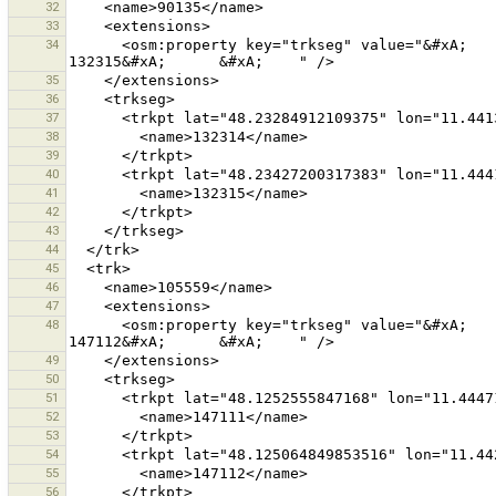
32
33
34
      <osm:property key="trkseg" value="&#xA;      &#xA;        132314&#xA;      &#xA;      &#xA;        
35
36
37
38
39
40
41
42
43
44
45
46
47
48
      <osm:property key="trkseg" value="&#xA;      &#xA;        147111&#xA;      &#xA;      &#xA;        
49
50
51
52
53
54
55
56