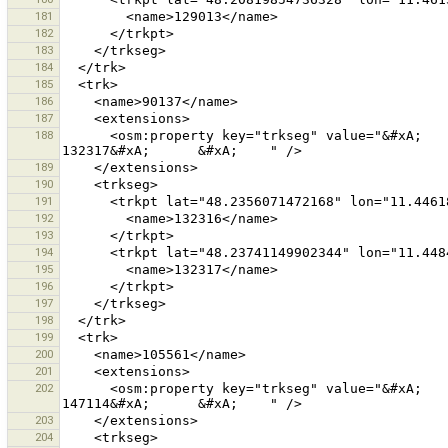
181
182
183
184
185
186
187
188
      <osm:property key="trkseg" value="&#xA;      &#xA;        132316&#xA;      &#xA;      &#xA;        
189
190
191
192
193
194
195
196
197
198
199
200
201
202
      <osm:property key="trkseg" value="&#xA;      &#xA;        147113&#xA;      &#xA;      &#xA;        
203
204