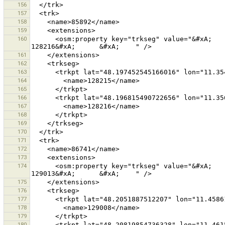
156
157
158
159
160
      <osm:property key="trkseg" value="&#xA;      &#xA;        128215&#xA;      &#xA;      &#xA;        
161
162
163
164
165
166
167
168
169
170
171
172
173
174
      <osm:property key="trkseg" value="&#xA;      &#xA;        129008&#xA;      &#xA;      &#xA;        
175
176
177
178
179
180