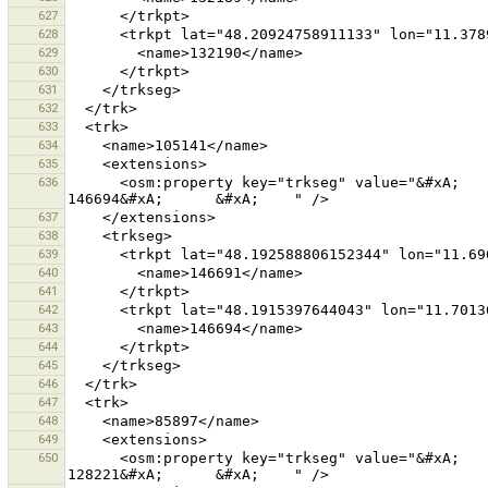
627
628
629
630
631
632
633
634
635
636
      <osm:property key="trkseg" value="&#xA;      &#xA;        146691&#xA;      &#xA;      &#xA;        
637
638
639
640
641
642
643
644
645
646
647
648
649
650
      <osm:property key="trkseg" value="&#xA;      &#xA;        128220&#xA;      &#xA;      &#xA;        