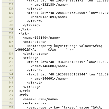
527
528
529
530
531
532
533
534
535
536
537
538
      <osm:property key="trkseg" value="&#xA;      &#xA;        146688&#xA;      &#xA;      &#xA;        
539
540
541
542
543
544
545
546
547
548
549
550
551
552
      <osm:property key="trkseg" value="&#xA;      &#xA;        128219&#xA;      &#xA;      &#xA;        