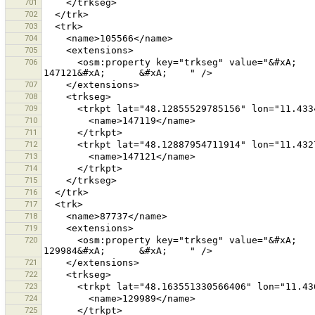
701
702
703
704
705
706
      <osm:property key="trkseg" value="&#xA;      &#xA;        147119&#xA;      &#xA;      &#xA;        
707
708
709
710
711
712
713
714
715
716
717
718
719
720
      <osm:property key="trkseg" value="&#xA;      &#xA;        129989&#xA;      &#xA;      &#xA;        
721
722
723
724
725