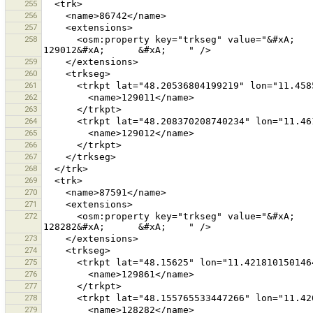
255
256
257
258
      <osm:property key="trkseg" value="&#xA;      &#xA;        129011&#xA;      &#xA;      &#xA;        
259
260
261
262
263
264
265
266
267
268
269
270
271
272
      <osm:property key="trkseg" value="&#xA;      &#xA;        129861&#xA;      &#xA;      &#xA;        
273
274
275
276
277
278
279