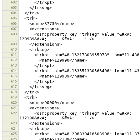
602
603
604
605
606
607
608
      <osm:property key="trkseg" value="&#xA;      &#xA;        129990&#xA;      &#xA;      &#xA;        
609
610
611
612
613
614
615
616
617
618
619
620
621
622
      <osm:property key="trkseg" value="&#xA;      &#xA;        132189&#xA;      &#xA;      &#xA;        
623
624
625
626