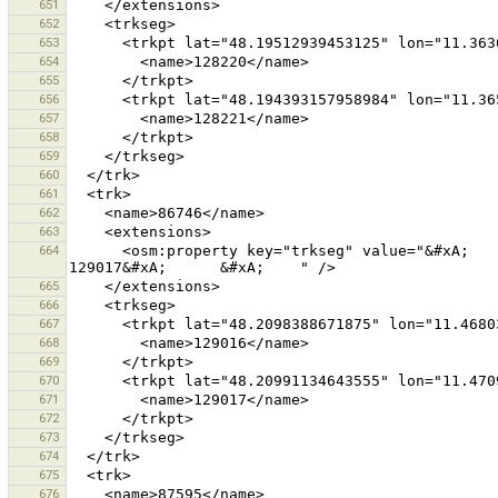
651
652
653
654
655
656
657
658
659
660
661
662
663
664
      <osm:property key="trkseg" value="&#xA;      &#xA;        129016&#xA;      &#xA;      &#xA;        
665
666
667
668
669
670
671
672
673
674
675
676