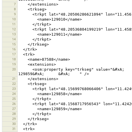
7
8
9
10
11
12
13
14
15
16
17
18
19
20
      <osm:property key="trkseg" value="&#xA;      &#xA;        129858&#xA;      &#xA;      &#xA;        
21
22
23
24
25
26
27
28
29
30
31