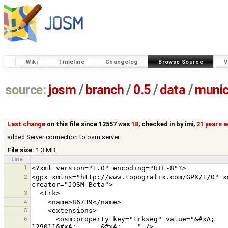
Wiki
Timeline
Changelog
Browse Source
V
source:
josm
/
branch
/
0.5
/
data
/
munic
Last change
on this file since 12557 was
18
, checked in by
imi
,
21 years 
added Server connection to osm server.
File size:
1.3 MB
Line
1
2
<gpx xmlns="http://www.topografix.com/GPX/1/0" x
3
4
5
6
      <osm:property key="trkseg" value="&#xA;      &#xA;        129010&#xA;      &#xA;      &#xA;        