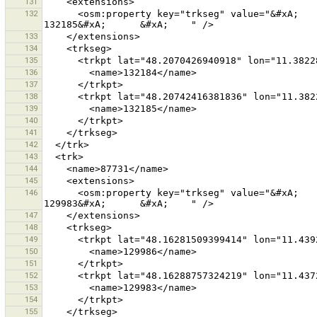
131
132
      <osm:property key="trkseg" value="&#xA;      &#xA;        132184&#xA;      &#xA;      &#xA;        
133
134
135
136
137
138
139
140
141
142
143
144
145
146
      <osm:property key="trkseg" value="&#xA;      &#xA;        129986&#xA;      &#xA;      &#xA;        
147
148
149
150
151
152
153
154
155