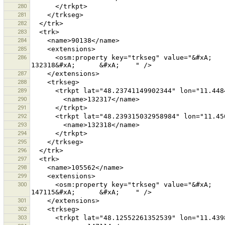
280
281
282
283
284
285
286
      <osm:property key="trkseg" value="&#xA;      &#xA;        132317&#xA;      &#xA;      &#xA;        
287
288
289
290
291
292
293
294
295
296
297
298
299
300
      <osm:property key="trkseg" value="&#xA;      &#xA;        147114&#xA;      &#xA;      &#xA;        
301
302
303