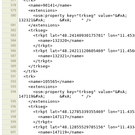
577
578
579
580
      <osm:property key="trkseg" value="&#xA;      &#xA;        132320&#xA;      &#xA;      &#xA;        
581
582
583
584
585
586
587
588
589
590
591
592
593
594
      <osm:property key="trkseg" value="&#xA;      &#xA;        147117&#xA;      &#xA;      &#xA;        
595
596
597
598
599
600
601