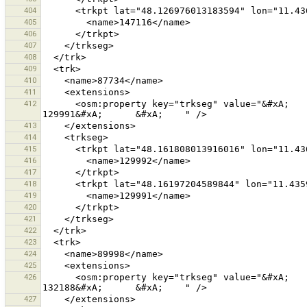
404
405
406
407
408
409
410
411
412
      <osm:property key="trkseg" value="&#xA;      &#xA;        129992&#xA;      &#xA;      &#xA;        
413
414
415
416
417
418
419
420
421
422
423
424
425
426
      <osm:property key="trkseg" value="&#xA;      &#xA;        132187&#xA;      &#xA;      &#xA;        
427