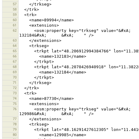
57
58
59
60
61
62
      <osm:property key="trkseg" value="&#xA;      &#xA;        132183&#xA;      &#xA;      &#xA;        
63
64
65
66
67
68
69
70
71
72
73
74
75
76
      <osm:property key="trkseg" value="&#xA;      &#xA;        129985&#xA;      &#xA;      &#xA;        
77
78
79
80