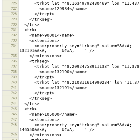
726
727
728
729
730
731
732
733
734
      <osm:property key="trkseg" value="&#xA;      &#xA;        132190&#xA;      &#xA;      &#xA;        
735
736
737
738
739
740
741
742
743
744
745
746
747
748
      <osm:property key="trkseg" value="&#xA;      &#xA;        130114&#xA;      &#xA;      &#xA;        
749