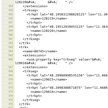
553
554
555
556
557
558
559
560
561
562
563
564
565
566
      <osm:property key="trkseg" value="&#xA;      &#xA;        129015&#xA;      &#xA;      &#xA;        
567
568
569
570
571
572
573
574
575
576