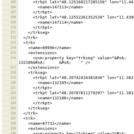
205
206
207
208
209
210
211
212
213
214
215
216
      <osm:property key="trkseg" value="&#xA;      &#xA;        132185&#xA;      &#xA;      &#xA;        
217
218
219
220
221
222
223
224
225
226
227
228
229
230
      <osm:property key="trkseg" value="&#xA;      &#xA;        129981&#xA;      &#xA;      &#xA;        