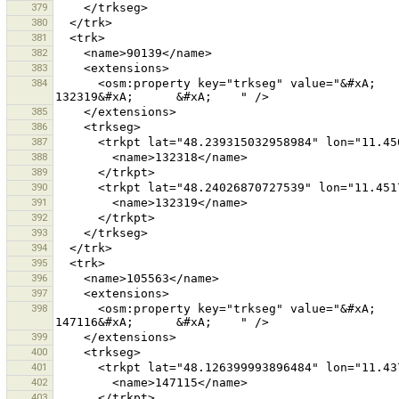
379
380
381
382
383
384
      <osm:property key="trkseg" value="&#xA;      &#xA;        132318&#xA;      &#xA;      &#xA;        
385
386
387
388
389
390
391
392
393
394
395
396
397
398
      <osm:property key="trkseg" value="&#xA;      &#xA;        147115&#xA;      &#xA;      &#xA;        
399
400
401
402
403