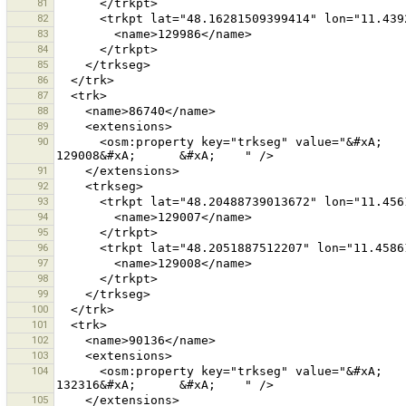
81
82
83
84
85
86
87
88
89
90
      <osm:property key="trkseg" value="&#xA;      &#xA;        129007&#xA;      &#xA;      &#xA;        
91
92
93
94
95
96
97
98
99
100
101
102
103
104
      <osm:property key="trkseg" value="&#xA;      &#xA;        132315&#xA;      &#xA;      &#xA;        
105