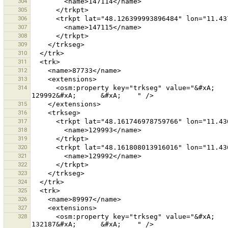
304
305
306
307
308
309
310
311
312
313
314
      <osm:property key="trkseg" value="&#xA;      &#xA;        129993&#xA;      &#xA;      &#xA;        
315
316
317
318
319
320
321
322
323
324
325
326
327
328
      <osm:property key="trkseg" value="&#xA;      &#xA;        132186&#xA;      &#xA;      &#xA;        