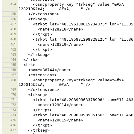
454
      <osm:property key="trkseg" value="&#xA;      &#xA;        128218&#xA;      &#xA;      &#xA;        
455
456
457
458
459
460
461
462
463
464
465
466
467
468
      <osm:property key="trkseg" value="&#xA;      &#xA;        129014&#xA;      &#xA;      &#xA;        
469
470
471
472
473
474
475
476
477