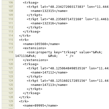
106
107
108
109
110
111
112
113
114
115
116
117
118
      <osm:property key="trkseg" value="&#xA;      &#xA;        147112&#xA;      &#xA;      &#xA;        
119
120
121
122
123
124
125
126
127
128
129
130