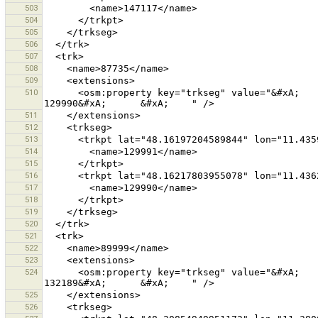
503
504
505
506
507
508
509
510
      <osm:property key="trkseg" value="&#xA;      &#xA;        129991&#xA;      &#xA;      &#xA;        
511
512
513
514
515
516
517
518
519
520
521
522
523
524
      <osm:property key="trkseg" value="&#xA;      &#xA;        132188&#xA;      &#xA;      &#xA;        
525
526