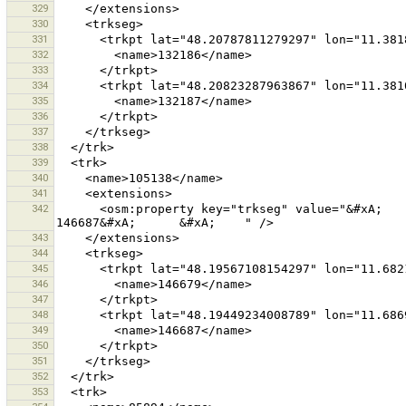
329
330
331
332
333
334
335
336
337
338
339
340
341
342
      <osm:property key="trkseg" value="&#xA;      &#xA;        146679&#xA;      &#xA;      &#xA;        
343
344
345
346
347
348
349
350
351
352
353