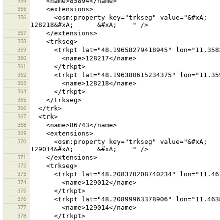
354
355
356
      <osm:property key="trkseg" value="&#xA;      &#xA;        128217&#xA;      &#xA;      &#xA;        
357
358
359
360
361
362
363
364
365
366
367
368
369
370
      <osm:property key="trkseg" value="&#xA;      &#xA;        129012&#xA;      &#xA;      &#xA;        
371
372
373
374
375
376
377
378