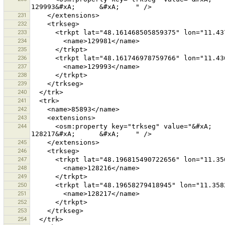
231
232
233
234
235
236
237
238
239
240
241
242
243
244
      <osm:property key="trkseg" value="&#xA;      &#xA;        128216&#xA;      &#xA;      &#xA;        
245
246
247
248
249
250
251
252
253
254